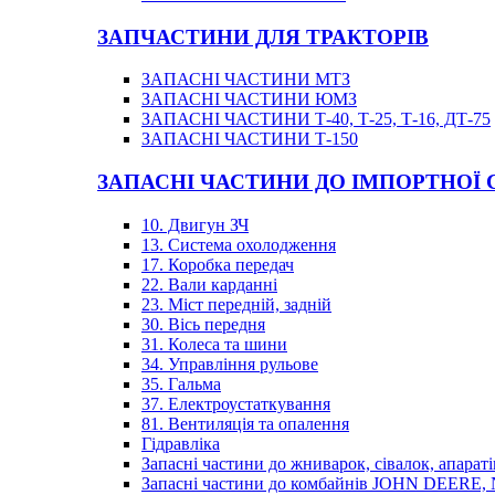
ЗАПЧАСТИНИ ДЛЯ ТРАКТОРІВ
ЗАПАСНІ ЧАСТИНИ МТЗ
ЗАПАСНІ ЧАСТИНИ ЮМЗ
ЗАПАСНІ ЧАСТИНИ Т-40, Т-25, Т-16, ДТ-75
ЗАПАСНІ ЧАСТИНИ Т-150
ЗАПАСНІ ЧАСТИНИ ДО ІМПОРТНОЇ
10. Двигун ЗЧ
13. Система охолодження
17. Коробка передач
22. Вали карданні
23. Міст передній, задній
30. Вісь передня
31. Колеса та шини
34. Управління рульове
35. Гальма
37. Електроустаткування
81. Вентиляція та опалення
Гідравліка
Запасні частини до жниварок, сівалок, апараті
Запасні частини до комбайнів JOHN DEER