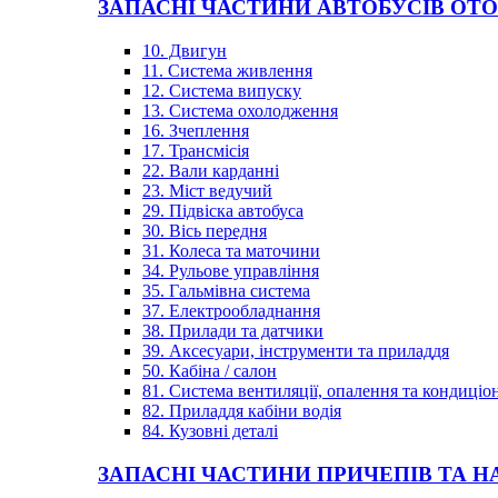
ЗАПАСНІ ЧАСТИНИ АВТОБУСІВ OT
10. Двигун
11. Система живлення
12. Система випуску
13. Система охолодження
16. Зчеплення
17. Трансмісія
22. Вали карданні
23. Міст ведучий
29. Підвіска автобуса
30. Вісь передня
31. Колеса та маточини
34. Рульове управління
35. Гальмівна система
37. Електрообладнання
38. Прилади та датчики
39. Аксесуари, інструменти та приладдя
50. Кабіна / салон
81. Система вентиляції, опалення та кондиці
82. Приладдя кабіни водія
84. Кузовні деталі
ЗАПАСНІ ЧАСТИНИ ПРИЧЕПІВ ТА Н