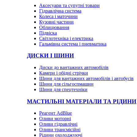
Аксесуари та супутні товари
Гідравлічна система
Колеса і маточини
Кузовні частини
Облицювання
Підвіска
Світлотехніка і електрика
Гальмівна система і пневматика
ДИСКИ І ШИНИ
Диски до вантажних автомобілів
Камери і обідні стрічки
Шини для вантажних автомобілів і автобусів
Шини для сільгоспмашин
Шини для спецтехніки
МАСТИЛЬНІ МАТЕРІАЛИ ТА РІДИНИ
Реагент AdBlue
Оливи моторні
Оливи гідравлічні
Оливи трансмісійні
Рідини охолоджуючі