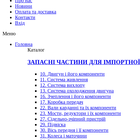
Про нас
Новини
Оплата та доставка
Контакти
Вхiд
Меню
Головна
Каталог
ЗАПАСНІ ЧАСТИНИ ДЛЯ ІМПОРТНО
10. Двигун і його компоненти
11. Система живлення
12. Система вихлопу
13. Система охолодження двигуна
16. Зчеплення і його компоненти
17. Коробка передач
22. Вали карданні та їх компоненти
23. Мости, редуктори і їх компоненти
27. Сідельно-зчіпний пристрій
29. Підвіска
30. Вісь передня і її компоненти
31. Колеса і маточини