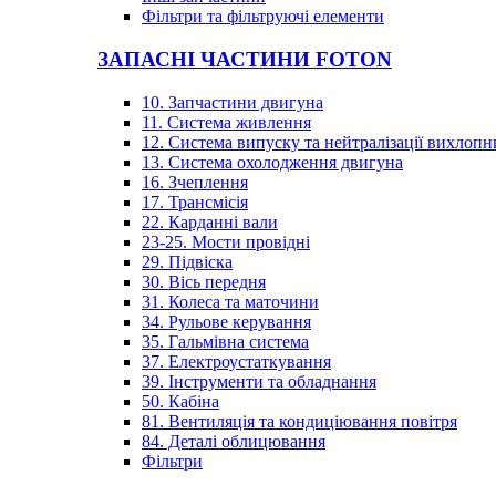
Фільтри та фільтруючі елементи
ЗАПАСНІ ЧАСТИНИ FOTON
10. Запчастини двигуна
11. Система живлення
12. Система випуску та нейтралізації вихлопн
13. Система охолодження двигуна
16. Зчеплення
17. Трансмісія
22. Карданні вали
23-25. Мости провідні
29. Підвіска
30. Вісь передня
31. Колеса та маточини
34. Рульове керування
35. Гальмівна система
37. Електроустаткування
39. Інструменти та обладнання
50. Кабіна
81. Вентиляція та кондиціювання повітря
84. Деталі облицювання
Фільтри