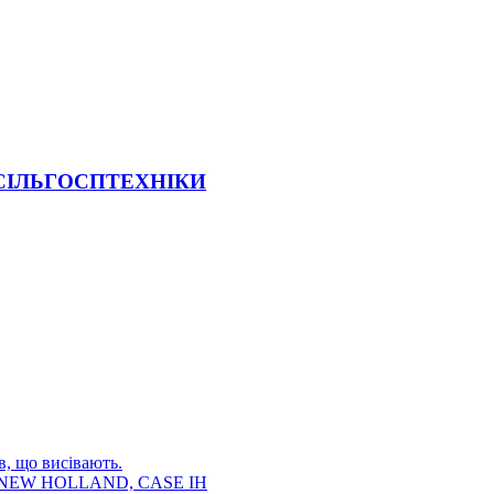
 СІЛЬГОСПТЕХНІКИ
в, що висівають.
E, NEW HOLLAND, CASE IH