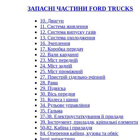
ЗАПАСНІ ЧАСТИНИ FORD TRUCKS
10. Двигун
11. Система живлення
12. Система випуску газів
13. Система охолодження
16. Зчеплення
17. Коробка передач
22. Вали карданні
23. Міст передній
24. Міст задній
25. Міст проміжний
27. Пристрій сідельно-зчіпний
28. Рама
29. Підвіска
30. Вісь передня
31. Колеса і шини
34. Рульове управління
35. Гальма
37-38. Електроустаткування й прилади
39. Інструмент, приладдя, кріпильні елементи
50-82. Кабіна і приладдя
84. Оперення кабіни, кузова та обвіс
Інші запчастини