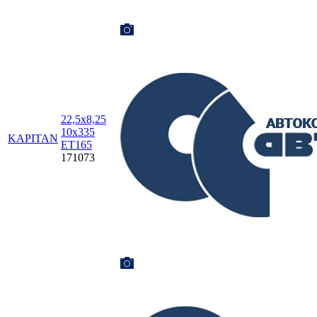
22,5х8,25
10х335
KAPITAN
ET165
171073