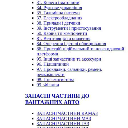
31. Колеса і маточини
34. Рульове управління
35. Гальмівна система
37. Електрообладнання
38. Прилади і датчики
39. Інструменти і пристосування
50. Кабіна і її компоненти
81. Вентиляція та опалення
84. Оперення і деталі облицювання
86. Пристрій підіймальний та перекидаючий
платформи
95. Інші запчастини та аксесуари
96. Підшипники
97. Прокладки, сальники, ремені,
ремкомплекти
98. Пневмосистема
99. Фільтри
ЗАПАСНІ ЧАСТИНИ ДО
ВАНТАЖНИХ АВТО
ЗАПАСНІ ЧАСТИНИ КАМАЗ
ЗАПАСНІ ЧАСТИНИ МАЗ
ЗАПАСНІ ЧАСТИНИ ГАЗ