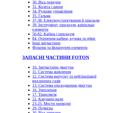
30. Вісь передня
31. Колеса і шини
34. Рульове управління
35. Гальма
37-38. Електроустаткування й прилади
39. Інструмент, приладдя, кріпильні
елементи
50-82. Кабіна і приладдя
84. Оперення кабіни, кузова та обвіс
Інші запчастини
Фільтри та фільтруючі елементи
ЗАПАСНІ ЧАСТИНИ FOTON
10. Запчастини двигуна
11. Система живлення
12. Система випуску та нейтралізації
вихлопних газів
13. Система охолодження двигуна
16. Зчеплення
17. Трансмісія
22. Карданні вали
23-25. Мости провідні
29. Підвіска
30. Вісь передня