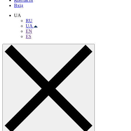
Контакти
Вхiд
UA
RU
UA
EN
ES