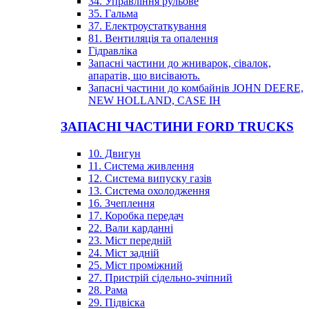
34. Управління рульове
35. Гальма
37. Електроустаткування
81. Вентиляція та опалення
Гідравліка
Запасні частини до жниварок, сівалок,
апаратів, що висівають.
Запасні частини до комбайнів JOHN DEERE,
NEW HOLLAND, CASE IH
ЗАПАСНІ ЧАСТИНИ FORD TRUCKS
10. Двигун
11. Система живлення
12. Система випуску газів
13. Система охолодження
16. Зчеплення
17. Коробка передач
22. Вали карданні
23. Міст передній
24. Міст задній
25. Міст проміжний
27. Пристрій сідельно-зчіпний
28. Рама
29. Підвіска