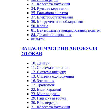
31. Колеса та маточини
34. Рульове керування
35. Гальмівна система
37. Електроустаткування
39. Інструменти та обладнання
50. Кабіна
81. Вентиляція та кондиціювання повітря
84. Деталі облицювання
Фільтри
ЗАПАСНІ ЧАСТИНИ АВТОБУСІВ
OTOKAR
10. Двигун
11. Система живлення
12. Система випуску
13. Система охолодження
16. Зчеплення
17. Трансмісія
22. Вали карданні
23. Міст ведучий
29. Підвіска автобуса
30. Вісь передня
31. Колеса та маточини