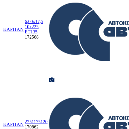
6,00х17,5
10х225
KAPITAN
ET135
172568
2251175120
KAPITAN
170862