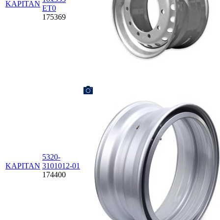
KAPITAN
ET0
175369
5320-
KAPITAN
3101012-01
174400