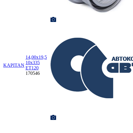
14,00x19,5
10x335
KAPITAN
ET120
170546