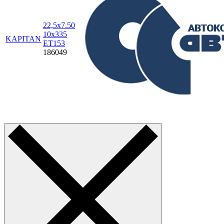
22,5х7.50
10х335
KAPITAN
ET153
186049