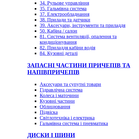
34. Рульове управління
35. Гальмівна система
37. Електрообладнання
38. Прилади та датчики
39. Аксесуари, інструменти та приладдя
50. Кабіна / салон
81. Система вентиляції, опалення та
кондиціонування
82. Приладдя кабіни водія
84. Кузовні деталі
ЗАПАСНІ ЧАСТИНИ ПРИЧЕПІВ ТА
НАПІВПРИЧЕПІВ
Аксесуари та супутні товари
Гідравлічна система
Колеса і маточини
Кузовні частини
Облицювання
Підвіска
Світлотехніка і електрика
Гальмівна система і пневматика
ДИСКИ І ШИНИ