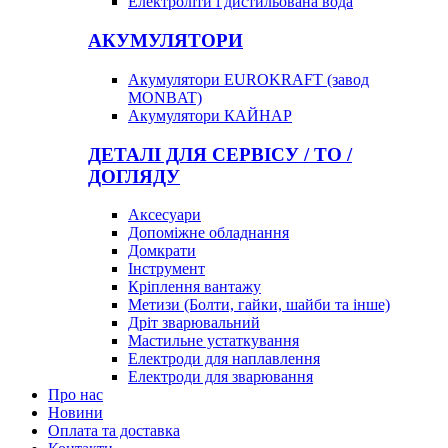
Електроліти і дистильована вода
АКУМУЛЯТОРИ
Акумулятори EUROKRAFT (завод
MONBAT)
Акумулятори КАЙНАР
ДЕТАЛІ ДЛЯ СЕРВІСУ / ТО /
ДОГЛЯДУ
Аксесуари
Допоміжне обладнання
Домкрати
Інструмент
Кріплення вантажу
Метизи (Болти, гайки, шайби та інше)
Дріт зварювальний
Мастильне устаткування
Електроди для наплавлення
Електроди для зварювання
Про нас
Новини
Оплата та доставка