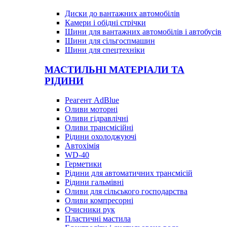
Диски до вантажних автомобілів
Камери і обідні стрічки
Шини для вантажних автомобілів і автобусів
Шини для сільгоспмашин
Шини для спецтехніки
МАСТИЛЬНІ МАТЕРІАЛИ ТА
РІДИНИ
Реагент AdBlue
Оливи моторні
Оливи гідравлічні
Оливи трансмісійні
Рідини охолоджуючі
Автохімія
WD-40
Герметики
Рідини для автоматичних трансмісій
Рідини гальмівні
Оливи для сільського господарства
Оливи компресорні
Очисники рук
Пластичні мастила