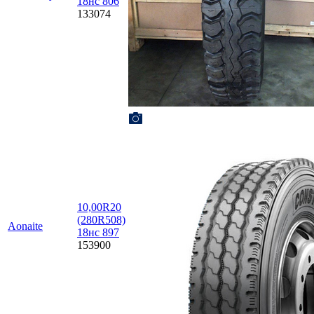
18нс 806
133074
10,00R20
(280R508)
Aonaite
18нс 897
153900