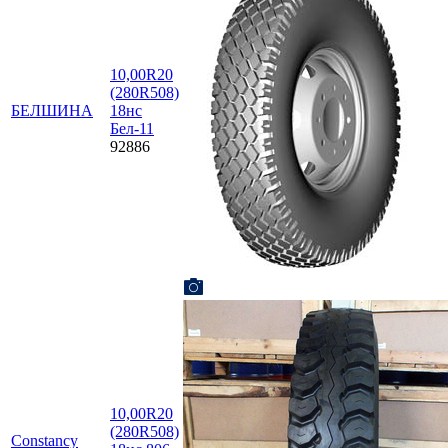
10,00R20
(280R508)
БЕЛШИНА
18нс
Бел-11
92886
10,00R20
(280R508)
Constancy