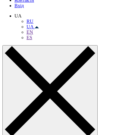
Контакти
Вхiд
UA
RU
UA
EN
ES