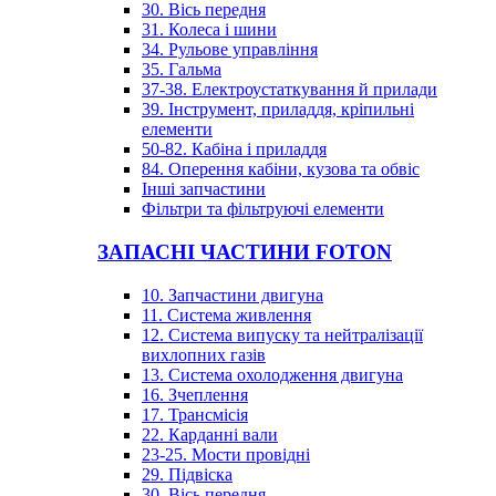
30. Вісь передня
31. Колеса і шини
34. Рульове управління
35. Гальма
37-38. Електроустаткування й прилади
39. Інструмент, приладдя, кріпильні
елементи
50-82. Кабіна і приладдя
84. Оперення кабіни, кузова та обвіс
Інші запчастини
Фільтри та фільтруючі елементи
ЗАПАСНІ ЧАСТИНИ FOTON
10. Запчастини двигуна
11. Система живлення
12. Система випуску та нейтралізації
вихлопних газів
13. Система охолодження двигуна
16. Зчеплення
17. Трансмісія
22. Карданні вали
23-25. Мости провідні
29. Підвіска
30. Вісь передня