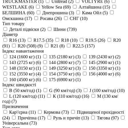
TRUCKMASTER
(1)
Unitread
(2)
VOLTYRE
(6)
WESTLAKE
(6)
Yellow Sea
(69)
Алтайшина
(15)
БЕЛШИНА
(60)
Днепрошина
(3)
Кама Ойл
(5)
Омскшина
(17)
Росава
(26)
СНГ
(10)
Тип товару
Деталі підвіски
(2)
Шини
(739)
Діаметр
R16
(13)
R17.5
(35)
R18
(10)
R19.5
(26)
R20
(91)
R20 (508)
(9)
R21
(8)
R22,5
(157)
Індекс навантаження
124 (1600 кг)
(1)
135 (2180 кг)
(3)
139 (2430 кг)
(2)
143 (2725 кг)
(6)
144 (2800 кг)
(7)
145 (2900 кг)
(1)
148 (3150 кг)
(1)
149 (3250 кг)
(3)
150 (3350 кг)
(1)
152 (3550 кг)
(4)
154 (3750 кг)
(6)
156 (4000 кг)
(6)
160 (4500 кг)
(6)
175 (6900 кг)
(1)
Індекс швидкості
B (50 км/год)
(1)
G (90 км/год)
(3)
J (100 км/год)
(10)
L (120 км/год)
(11)
К (110 км/год)
(16)
М (130 км/
год)
(7)
Призначення
Кар\'єрна
(11)
Кермова
(73)
Підвищеної прохідності
(24)
Причіпна
(17)
Руль и причіп
(13)
Тягова
(97)
Універсальна
(73)