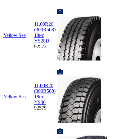
11,00R20
(300R508)
Yellow Sea
18нс
YS28D
92573
11,00R20
(300R508)
Yellow Sea
18нс
YS30
92579