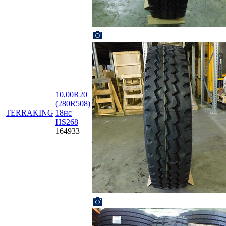
10,00R20
(280R508)
TERRAKING
18нс
HS268
164933