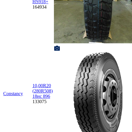
HS918+
164934
10,00R20
(280R508)
Constancy
18нс 896
133075