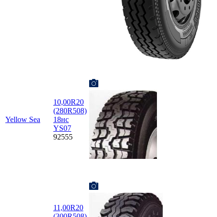
10,00R20
(280R508)
Yellow Sea
18нс
YS07
92555
11,00R20
(300R508)