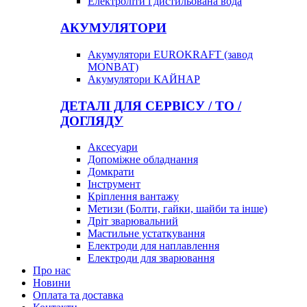
Електроліти і дистильована вода
АКУМУЛЯТОРИ
Акумулятори EUROKRAFT (завод
MONBAT)
Акумулятори КАЙНАР
ДЕТАЛІ ДЛЯ СЕРВІСУ / ТО /
ДОГЛЯДУ
Аксесуари
Допоміжне обладнання
Домкрати
Інструмент
Кріплення вантажу
Метизи (Болти, гайки, шайби та інше)
Дріт зварювальний
Мастильне устаткування
Електроди для наплавлення
Електроди для зварювання
Про нас
Новини
Оплата та доставка