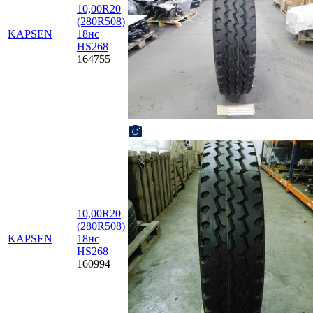
10,00R20
(280R508)
KAPSEN
18нс
HS268
164755
10,00R20
(280R508)
KAPSEN
18нс
HS268
160994