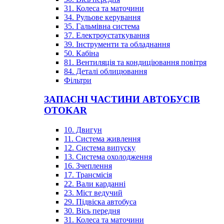
31. Колеса та маточини
34. Рульове керування
35. Гальмівна система
37. Електроустаткування
39. Інструменти та обладнання
50. Кабіна
81. Вентиляція та кондиціювання повітря
84. Деталі облицювання
Фільтри
ЗАПАСНІ ЧАСТИНИ АВТОБУСІВ
OTOKAR
10. Двигун
11. Система живлення
12. Система випуску
13. Система охолодження
16. Зчеплення
17. Трансмісія
22. Вали карданні
23. Міст ведучий
29. Підвіска автобуса
30. Вісь передня
31. Колеса та маточини