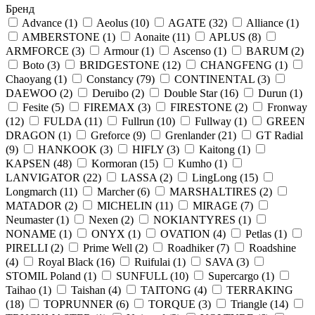
Бренд
Advance
(1)
Aeolus
(10)
AGATE
(32)
Alliance
(1)
AMBERSTONE
(1)
Aonaite
(11)
APLUS
(8)
ARMFORCE
(3)
Armour
(1)
Ascenso
(1)
BARUM
(2)
Boto
(3)
BRIDGESTONE
(12)
CHANGFENG
(1)
Chaoyang
(1)
Constancy
(79)
CONTINENTAL
(3)
DAEWOO
(2)
Deruibo
(2)
Double Star
(16)
Durun
(1)
Fesite
(5)
FIREMAX
(3)
FIRESTONE
(2)
Fronway
(12)
FULDA
(11)
Fullrun
(10)
Fullway
(1)
GREEN
DRAGON
(1)
Greforce
(9)
Grenlander
(21)
GT Radial
(9)
HANKOOK
(3)
HIFLY
(3)
Kaitong
(1)
KAPSEN
(48)
Kormoran
(15)
Kumho
(1)
LANVIGATOR
(22)
LASSA
(2)
LingLong
(15)
Longmarch
(11)
Marcher
(6)
MARSHALTIRES
(2)
MATADOR
(2)
MICHELIN
(11)
MIRAGE
(7)
Neumaster
(1)
Nexen
(2)
NOKIANTYRES
(1)
NONAME
(1)
ONYX
(1)
OVATION
(4)
Petlas
(1)
PIRELLI
(2)
Prime Well
(2)
Roadhiker
(7)
Roadshine
(4)
Royal Black
(16)
Ruifulai
(1)
SAVA
(3)
STOMIL Poland
(1)
SUNFULL
(10)
Supercargo
(1)
Taihao
(1)
Taishan
(4)
TAITONG
(4)
TERRAKING
(18)
TOPRUNNER
(6)
TORQUE
(3)
Triangle
(14)