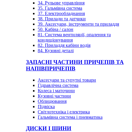
34. Рульове управління
35. Гальмівна система
37. Електрообладнання
38. Прилади та датчики
39. Аксесуари, інструменти та приладдя
50. Кабіна / салон
81. Система вентиляції, опалення та
кондиціонування
82. Приладдя кабіни водія
84. Кузовні деталі
ЗАПАСНІ ЧАСТИНИ ПРИЧЕПІВ ТА
НАПІВПРИЧЕПІВ
Аксесуари та супутні товари
Гідравлічна система
Колеса і маточини
Кузовні частини
Облицювання
Підвіска
Світлотехніка і електрика
Гальмівна система і пневматика
ДИСКИ І ШИНИ