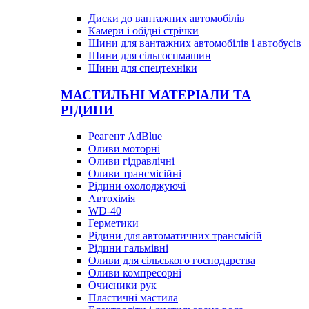
Диски до вантажних автомобілів
Камери і обідні стрічки
Шини для вантажних автомобілів і автобусів
Шини для сільгоспмашин
Шини для спецтехніки
МАСТИЛЬНІ МАТЕРІАЛИ ТА
РІДИНИ
Реагент AdBlue
Оливи моторні
Оливи гідравлічні
Оливи трансмісійні
Рідини охолоджуючі
Автохімія
WD-40
Герметики
Рідини для автоматичних трансмісій
Рідини гальмівні
Оливи для сільського господарства
Оливи компресорні
Очисники рук
Пластичні мастила