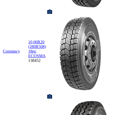
10,00R20
(280R508)
Constancy
18нс
ECOSMA
138452