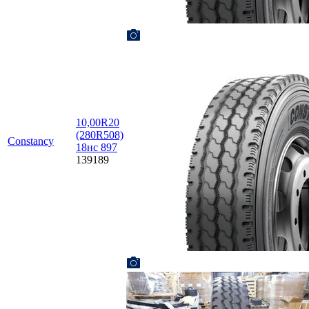
10,00R20
(280R508)
Constancy
18нс 897
139189