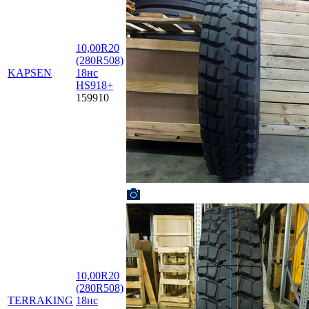
10,00R20
(280R508)
KAPSEN
18нс
HS918+
159910
10,00R20
(280R508)
TERRAKING
18нс