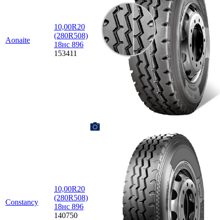
10,00R20
(280R508)
Aonaite
18нс 896
153411
10,00R20
(280R508)
Constancy
18нс 896
140750