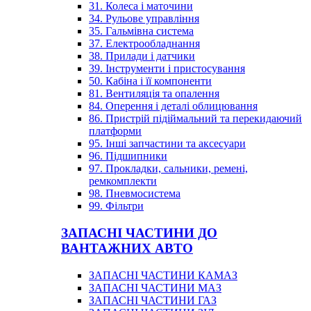
31. Колеса і маточини
34. Рульове управління
35. Гальмівна система
37. Електрообладнання
38. Прилади і датчики
39. Інструменти і пристосування
50. Кабіна і її компоненти
81. Вентиляція та опалення
84. Оперення і деталі облицювання
86. Пристрій підіймальний та перекидаючий
платформи
95. Інші запчастини та аксесуари
96. Підшипники
97. Прокладки, сальники, ремені,
ремкомплекти
98. Пневмосистема
99. Фільтри
ЗАПАСНІ ЧАСТИНИ ДО
ВАНТАЖНИХ АВТО
ЗАПАСНІ ЧАСТИНИ КАМАЗ
ЗАПАСНІ ЧАСТИНИ МАЗ
ЗАПАСНІ ЧАСТИНИ ГАЗ