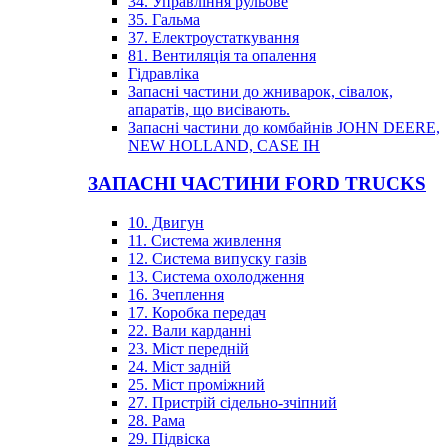
34. Управління рульове
35. Гальма
37. Електроустаткування
81. Вентиляція та опалення
Гідравліка
Запасні частини до жниварок, сівалок,
апаратів, що висівають.
Запасні частини до комбайнів JOHN DEERE,
NEW HOLLAND, CASE IH
ЗАПАСНІ ЧАСТИНИ FORD TRUCKS
10. Двигун
11. Система живлення
12. Система випуску газів
13. Система охолодження
16. Зчеплення
17. Коробка передач
22. Вали карданні
23. Міст передній
24. Міст задній
25. Міст проміжний
27. Пристрій сідельно-зчіпний
28. Рама
29. Підвіска