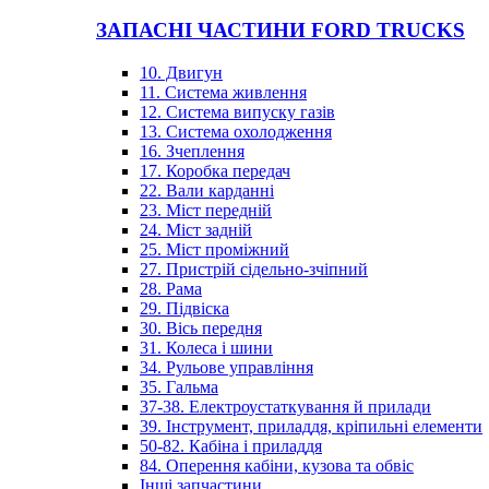
ЗАПАСНІ ЧАСТИНИ FORD TRUCKS
10. Двигун
11. Система живлення
12. Система випуску газів
13. Система охолодження
16. Зчеплення
17. Коробка передач
22. Вали карданні
23. Міст передній
24. Міст задній
25. Міст проміжний
27. Пристрій сідельно-зчіпний
28. Рама
29. Підвіска
30. Вісь передня
31. Колеса і шини
34. Рульове управління
35. Гальма
37-38. Електроустаткування й прилади
39. Інструмент, приладдя, кріпильні елементи
50-82. Кабіна і приладдя
84. Оперення кабіни, кузова та обвіс
Інші запчастини