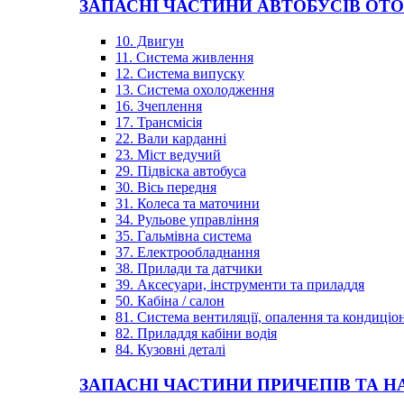
ЗАПАСНІ ЧАСТИНИ АВТОБУСІВ OT
10. Двигун
11. Система живлення
12. Система випуску
13. Система охолодження
16. Зчеплення
17. Трансмісія
22. Вали карданні
23. Міст ведучий
29. Підвіска автобуса
30. Вісь передня
31. Колеса та маточини
34. Рульове управління
35. Гальмівна система
37. Електрообладнання
38. Прилади та датчики
39. Аксесуари, інструменти та приладдя
50. Кабіна / салон
81. Система вентиляції, опалення та кондиці
82. Приладдя кабіни водія
84. Кузовні деталі
ЗАПАСНІ ЧАСТИНИ ПРИЧЕПІВ ТА Н