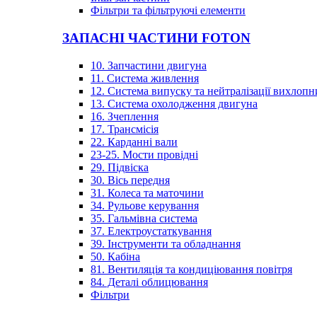
Фільтри та фільтруючі елементи
ЗАПАСНІ ЧАСТИНИ FOTON
10. Запчастини двигуна
11. Система живлення
12. Система випуску та нейтралізації вихлопн
13. Система охолодження двигуна
16. Зчеплення
17. Трансмісія
22. Карданні вали
23-25. Мости провідні
29. Підвіска
30. Вісь передня
31. Колеса та маточини
34. Рульове керування
35. Гальмівна система
37. Електроустаткування
39. Інструменти та обладнання
50. Кабіна
81. Вентиляція та кондиціювання повітря
84. Деталі облицювання
Фільтри