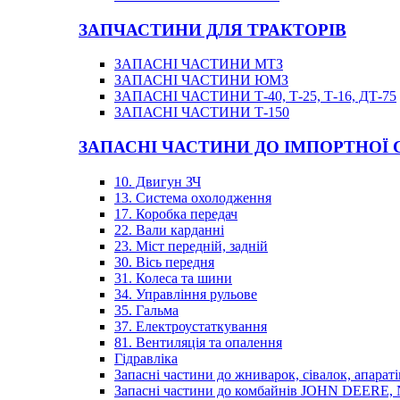
ЗАПЧАСТИНИ ДЛЯ ТРАКТОРІВ
ЗАПАСНІ ЧАСТИНИ МТЗ
ЗАПАСНІ ЧАСТИНИ ЮМЗ
ЗАПАСНІ ЧАСТИНИ Т-40, Т-25, Т-16, ДТ-75
ЗАПАСНІ ЧАСТИНИ Т-150
ЗАПАСНІ ЧАСТИНИ ДО ІМПОРТНОЇ
10. Двигун ЗЧ
13. Система охолодження
17. Коробка передач
22. Вали карданні
23. Міст передній, задній
30. Вісь передня
31. Колеса та шини
34. Управління рульове
35. Гальма
37. Електроустаткування
81. Вентиляція та опалення
Гідравліка
Запасні частини до жниварок, сівалок, апараті
Запасні частини до комбайнів JOHN DEER