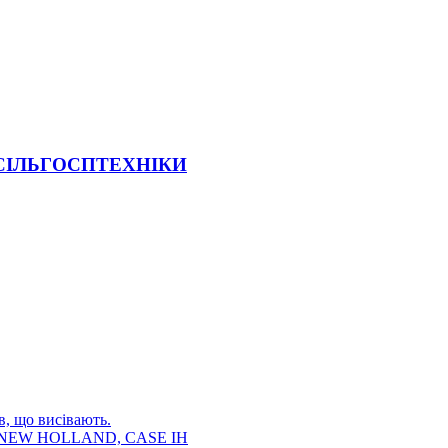
 СІЛЬГОСПТЕХНІКИ
в, що висівають.
E, NEW HOLLAND, CASE IH