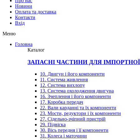
Про нас
Новини
Оплата та доставка
Контакти
Вхiд
Меню
Головна
Каталог
ЗАПАСНІ ЧАСТИНИ ДЛЯ ІМПОРТНО
10. Двигун і його компоненти
11. Система живлення
12. Система вихлопу
13. Система охолодження двигуна
16. Зчеплення і його компоненти
17. Коробка передач
22. Вали карданні та їх компоненти
23. Мости, редуктори і їх компоненти
27. Сідельно-зчіпний пристрій
29. Підвіска
30. Вісь передня і її компоненти
31. Колеса і маточини