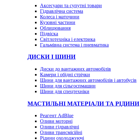
Аксесуари та супутні товари
Гідравлічна система
Колеса і маточини
Кузовні частини
Облицювання
Підвіска
Світлотехніка і електрика
Гальмівна система і пневматика
ДИСКИ І ШИНИ
Диски до вантажних автомобілів
Камери і обідні стрічки
Шини для вантажних автомобілів і автобусів
Шини для сільгоспмашин
Шини для спецтехніки
МАСТИЛЬНІ МАТЕРІАЛИ ТА РІДИНИ
Реагент AdBlue
Оливи моторні
Оливи гідравлічні
Оливи трансмісійні
Рідини охолоджуючі