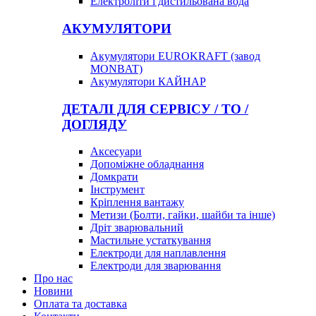
Електроліти і дистильована вода
АКУМУЛЯТОРИ
Акумулятори EUROKRAFT (завод
MONBAT)
Акумулятори КАЙНАР
ДЕТАЛІ ДЛЯ СЕРВІСУ / ТО /
ДОГЛЯДУ
Аксесуари
Допоміжне обладнання
Домкрати
Інструмент
Кріплення вантажу
Метизи (Болти, гайки, шайби та інше)
Дріт зварювальний
Мастильне устаткування
Електроди для наплавлення
Електроди для зварювання
Про нас
Новини
Оплата та доставка