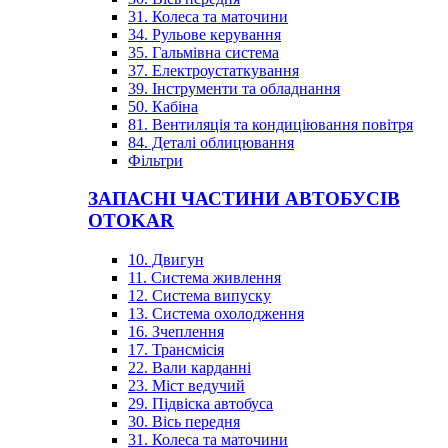
31. Колеса та маточини
34. Рульове керування
35. Гальмівна система
37. Електроустаткування
39. Інструменти та обладнання
50. Кабіна
81. Вентиляція та кондиціювання повітря
84. Деталі облицювання
Фільтри
ЗАПАСНІ ЧАСТИНИ АВТОБУСІВ
OTOKAR
10. Двигун
11. Система живлення
12. Система випуску
13. Система охолодження
16. Зчеплення
17. Трансмісія
22. Вали карданні
23. Міст ведучий
29. Підвіска автобуса
30. Вісь передня
31. Колеса та маточини