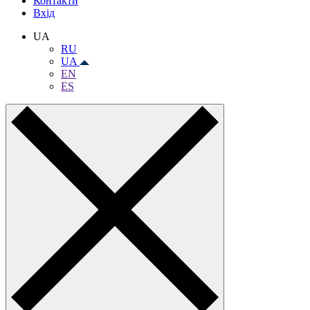
Контакти
Вхiд
UA
RU
UA
EN
ES