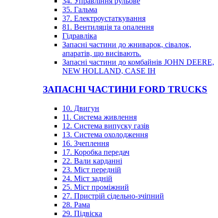
34. Управління рульове
35. Гальма
37. Електроустаткування
81. Вентиляція та опалення
Гідравліка
Запасні частини до жниварок, сівалок,
апаратів, що висівають.
Запасні частини до комбайнів JOHN DEERE,
NEW HOLLAND, CASE IH
ЗАПАСНІ ЧАСТИНИ FORD TRUCKS
10. Двигун
11. Система живлення
12. Система випуску газів
13. Система охолодження
16. Зчеплення
17. Коробка передач
22. Вали карданні
23. Міст передній
24. Міст задній
25. Міст проміжний
27. Пристрій сідельно-зчіпний
28. Рама
29. Підвіска