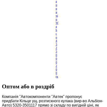
а
п
р
и
чі
п
W
a
b
c
o
4
3
2
5
0
0
0
2
0
0
(в
-в
о
Оптом або в роздріб
...
Компанія "Автокомпоненти "Автек" пропонує
придбати Кільце ущ. розтискного кулака (вир-во Альбіон-
Авто) 5320-3501117 прямо зі складу по вигідній ціні, як