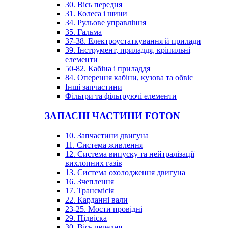
30. Вісь передня
31. Колеса і шини
34. Рульове управління
35. Гальма
37-38. Електроустаткування й прилади
39. Інструмент, приладдя, кріпильні
елементи
50-82. Кабіна і приладдя
84. Оперення кабіни, кузова та обвіс
Інші запчастини
Фільтри та фільтруючі елементи
ЗАПАСНІ ЧАСТИНИ FOTON
10. Запчастини двигуна
11. Система живлення
12. Система випуску та нейтралізації
вихлопних газів
13. Система охолодження двигуна
16. Зчеплення
17. Трансмісія
22. Карданні вали
23-25. Мости провідні
29. Підвіска
30. Вісь передня