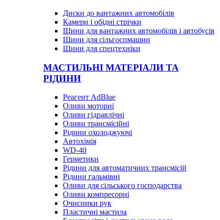
Диски до вантажних автомобілів
Камери і обідні стрічки
Шини для вантажних автомобілів і автобусів
Шини для сільгоспмашин
Шини для спецтехніки
МАСТИЛЬНІ МАТЕРІАЛИ ТА
РІДИНИ
Реагент AdBlue
Оливи моторні
Оливи гідравлічні
Оливи трансмісійні
Рідини охолоджуючі
Автохімія
WD-40
Герметики
Рідини для автоматичних трансмісій
Рідини гальмівні
Оливи для сільського господарства
Оливи компресорні
Очисники рук
Пластичні мастила