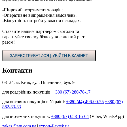
-Широкий асортимент товарів;
-Оперативне відправлення замовлень;
-Відсутність потреби у власних складах.
Ставайте нашим партнером сьогодні та
гарантуйте своєму бізнесу впевнений ріст
разом!
ЗАРЕЄСТРУВАТИСЯ | УВІЙТИ В КАБІНЕТ
Контакти
03134, м. Київ, вул. Пшенична, буд. 9
для роздрібних покупців:
+380 (67) 280-78-17
для оптових покупців в Україні:
+380 (44) 496-00-55
+380 (67)
862-33-33
для іноземних покупців:
+380 (67) 658-16-64
(Viber, WhatsApp)
zakaz@atp.com.ua
|
export@avtek.ua