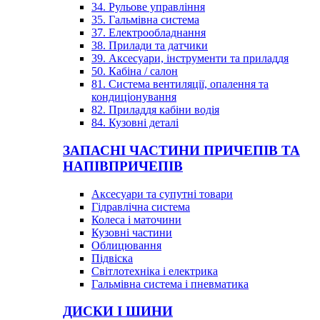
34. Рульове управління
35. Гальмівна система
37. Електрообладнання
38. Прилади та датчики
39. Аксесуари, інструменти та приладдя
50. Кабіна / салон
81. Система вентиляції, опалення та
кондиціонування
82. Приладдя кабіни водія
84. Кузовні деталі
ЗАПАСНІ ЧАСТИНИ ПРИЧЕПІВ ТА
НАПІВПРИЧЕПІВ
Аксесуари та супутні товари
Гідравлічна система
Колеса і маточини
Кузовні частини
Облицювання
Підвіска
Світлотехніка і електрика
Гальмівна система і пневматика
ДИСКИ І ШИНИ