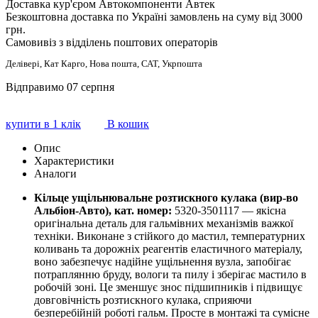
Доставка кур'єром Автокомпоненти Автек
Безкоштовна доставка по Україні замовлень на суму від 3000
грн.
Самовивіз з відділень поштових операторів
Делівері, Кат Карго, Нова пошта, САТ, Укрпошта
Відправимо 07 серпня
купити в 1 клік
В кошик
Опис
Характеристики
Аналоги
Кільце ущільнювальне розтискного кулака (вир-во
Альбіон-Авто), кат. номер:
5320-3501117 — якісна
оригінальна деталь для гальмівних механізмів важкої
техніки. Виконане з стійкого до мастил, температурних
коливань та дорожніх реагентів еластичного матеріалу,
воно забезпечує надійне ущільнення вузла, запобігає
потраплянню бруду, вологи та пилу і зберігає мастило в
робочій зоні. Це зменшує знос підшипників і підвищує
довговічність розтискного кулака, сприяючи
безперебійній роботі гальм. Просте в монтажі та сумісне