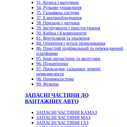
31. Колеса і маточини
34. Рульове управління
35. Гальмівна система
37. Електрообладнання
38. Прилади і датчики
39. Інструменти і пристосування
50. Кабіна і її компоненти
81. Вентиляція та опалення
84. Оперення і деталі облицювання
86. Пристрій підіймальний та перекидаючий
платформи
95. Інші запчастини та аксесуари
96. Підшипники
97. Прокладки, сальники, ремені,
ремкомплекти
98. Пневмосистема
99. Фільтри
ЗАПАСНІ ЧАСТИНИ ДО
ВАНТАЖНИХ АВТО
ЗАПАСНІ ЧАСТИНИ КАМАЗ
ЗАПАСНІ ЧАСТИНИ МАЗ
ЗАПАСНІ ЧАСТИНИ ГАЗ