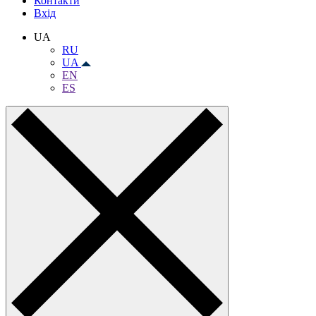
Контакти
Вхiд
UA
RU
UA
EN
ES