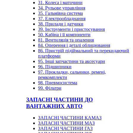
31. Колеса і маточини
34. Рульове управління
35. Гальмівна система
37. Електрообладнання
38. Прилади і датчики
39. Інструменти і пристосування
50. Кабіна і її компоненти
81. Вентиляція та опалення
84. Оперення і деталі облицювання
86. Пристрій підіймальний та перекидаючий
платформи
95. Інші запчастини та аксесуари
96. Підшипники
97. Прокладки, сальники, ремені,
ремкомплекти
98. Пневмосистема
99. Фільтри
ЗАПАСНІ ЧАСТИНИ ДО
ВАНТАЖНИХ АВТО
ЗАПАСНІ ЧАСТИНИ КАМАЗ
ЗАПАСНІ ЧАСТИНИ МАЗ
ЗАПАСНІ ЧАСТИНИ ГАЗ