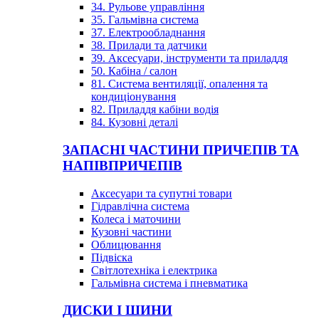
34. Рульове управління
35. Гальмівна система
37. Електрообладнання
38. Прилади та датчики
39. Аксесуари, інструменти та приладдя
50. Кабіна / салон
81. Система вентиляції, опалення та
кондиціонування
82. Приладдя кабіни водія
84. Кузовні деталі
ЗАПАСНІ ЧАСТИНИ ПРИЧЕПІВ ТА
НАПІВПРИЧЕПІВ
Аксесуари та супутні товари
Гідравлічна система
Колеса і маточини
Кузовні частини
Облицювання
Підвіска
Світлотехніка і електрика
Гальмівна система і пневматика
ДИСКИ І ШИНИ