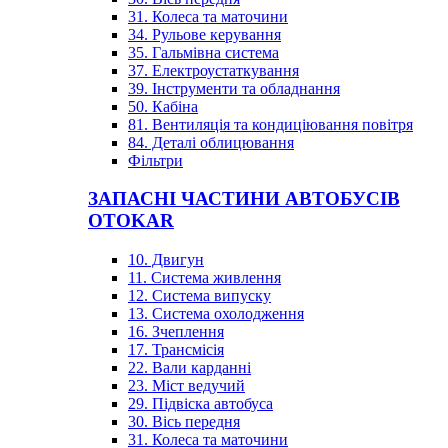
31. Колеса та маточини
34. Рульове керування
35. Гальмівна система
37. Електроустаткування
39. Інструменти та обладнання
50. Кабіна
81. Вентиляція та кондиціювання повітря
84. Деталі облицювання
Фільтри
ЗАПАСНІ ЧАСТИНИ АВТОБУСІВ
OTOKAR
10. Двигун
11. Система живлення
12. Система випуску
13. Система охолодження
16. Зчеплення
17. Трансмісія
22. Вали карданні
23. Міст ведучий
29. Підвіска автобуса
30. Вісь передня
31. Колеса та маточини