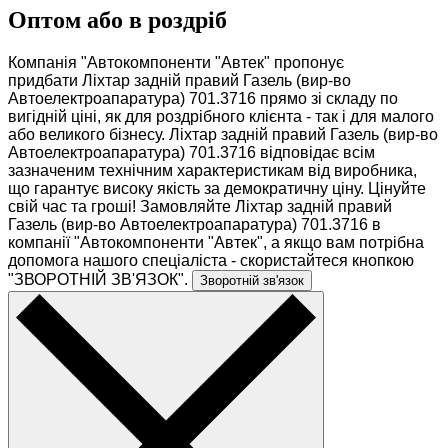
н
Оптом або в роздріб
е
с
н/
Компанія "Автокомпоненти "Автек" пропонує
з,
придбати Ліхтар задній правий Газель (вир-во
...
Автоелектроапаратура) 701.3716 прямо зі складу по
вигідній ціні, як для роздрібного клієнта - так і для малого
або великого бізнесу. Ліхтар задній правий Газель (вир-во
Автоелектроапаратура) 701.3716 відповідає всім
зазначеним технічним характеристикам від виробника,
що гарантує високу якість за демократичну ціну. Цінуйте
свій час та гроші! Замовляйте Ліхтар задній правий
Газель (вир-во Автоелектроапаратура) 701.3716 в
компанії "Автокомпоненти "Автек", а якщо вам потрібна
допомога нашого спеціаліста - скористайтеся кнопкою
"ЗВОРОТНІЙ ЗВ'ЯЗОК".
Зворотній зв'язок