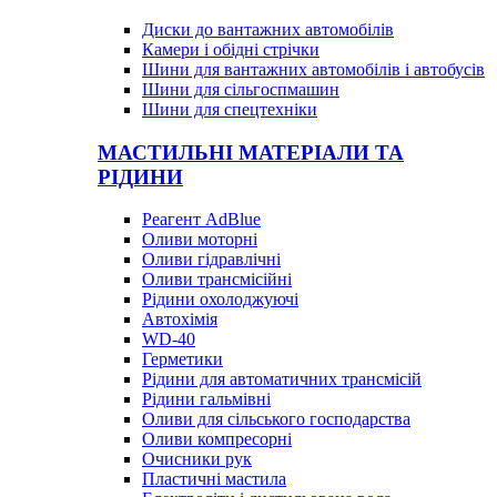
Диски до вантажних автомобілів
Камери і обідні стрічки
Шини для вантажних автомобілів і автобусів
Шини для сільгоспмашин
Шини для спецтехніки
МАСТИЛЬНІ МАТЕРІАЛИ ТА
РІДИНИ
Реагент AdBlue
Оливи моторні
Оливи гідравлічні
Оливи трансмісійні
Рідини охолоджуючі
Автохімія
WD-40
Герметики
Рідини для автоматичних трансмісій
Рідини гальмівні
Оливи для сільського господарства
Оливи компресорні
Очисники рук
Пластичні мастила