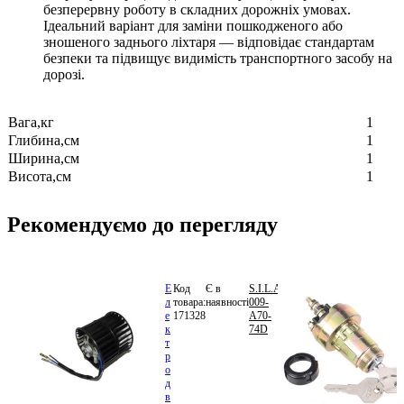
безперервну роботу в складних дорожніх умовах.
Ідеальний варіант для заміни пошкодженого або
зношеного заднього ліхтаря — відповідає стандартам
безпеки та підвищує видимість транспортного засобу на
дорозі.
Вага,кг
1
Глибина,см
1
Ширина,см
1
Висота,см
1
Рекомендуємо до перегляду
Е
Код
Є в
S.I.L.A.
535.68
л
товара:
наявності
009-
грн.
е
171328
А70-
В
к
74D
кошик
т
р
о
д
в