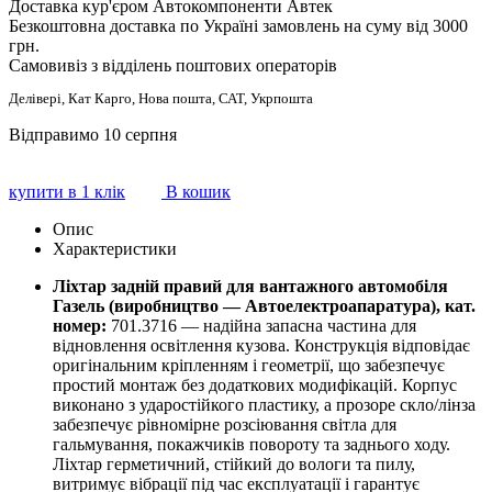
Доставка кур'єром Автокомпоненти Автек
Безкоштовна доставка по Україні замовлень на суму від 3000
грн.
Самовивіз з відділень поштових операторів
Делівері, Кат Карго, Нова пошта, САТ, Укрпошта
Відправимо 10 серпня
купити в 1 клік
В кошик
Опис
Характеристики
Ліхтар задній правий для вантажного автомобіля
Газель (виробництво — Автоелектроапаратура), кат.
номер:
701.3716 — надійна запасна частина для
відновлення освітлення кузова. Конструкція відповідає
оригінальним кріпленням і геометрії, що забезпечує
простий монтаж без додаткових модифікацій. Корпус
виконано з ударостійкого пластику, а прозоре скло/лінза
забезпечує рівномірне розсіювання світла для
гальмування, покажчиків повороту та заднього ходу.
Ліхтар герметичний, стійкий до вологи та пилу,
витримує вібрації під час експлуатації і гарантує