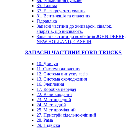
34. Управління рульове
35. Гальма
37. Електроустаткування
81. Вентиляція та опалення
Гідравліка
Запасні частини до жниварок, сівалок,
апаратів, що висівають.
Запасні частини до комбайнів JOHN DEERE,
NEW HOLLAND, CASE IH
ЗАПАСНІ ЧАСТИНИ FORD TRUCKS
10. Двигун
11. Система живлення
12. Система випуску газів
13. Система охолодження
16. Зчеплення
17. Коробка передач
22. Вали карданні
23. Міст передній
24. Міст задній
25. Міст проміжний
27. Пристрій сідельно-зчіпний
28. Рама
29. Підвіска