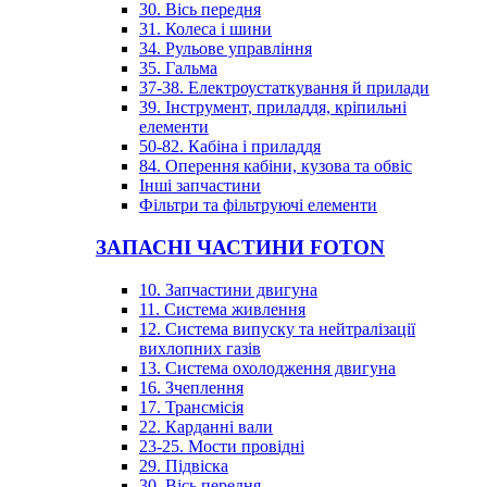
30. Вісь передня
31. Колеса і шини
34. Рульове управління
35. Гальма
37-38. Електроустаткування й прилади
39. Інструмент, приладдя, кріпильні
елементи
50-82. Кабіна і приладдя
84. Оперення кабіни, кузова та обвіс
Інші запчастини
Фільтри та фільтруючі елементи
ЗАПАСНІ ЧАСТИНИ FOTON
10. Запчастини двигуна
11. Система живлення
12. Система випуску та нейтралізації
вихлопних газів
13. Система охолодження двигуна
16. Зчеплення
17. Трансмісія
22. Карданні вали
23-25. Мости провідні
29. Підвіска
30. Вісь передня