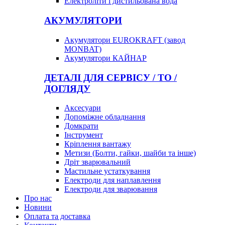
Електроліти і дистильована вода
АКУМУЛЯТОРИ
Акумулятори EUROKRAFT (завод
MONBAT)
Акумулятори КАЙНАР
ДЕТАЛІ ДЛЯ СЕРВІСУ / ТО /
ДОГЛЯДУ
Аксесуари
Допоміжне обладнання
Домкрати
Інструмент
Кріплення вантажу
Метизи (Болти, гайки, шайби та інше)
Дріт зварювальний
Мастильне устаткування
Електроди для наплавлення
Електроди для зварювання
Про нас
Новини
Оплата та доставка