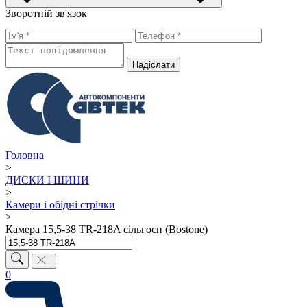
Зворотній зв'язок
Надiслати
Головна
>
ДИСКИ І ШИНИ
>
Камери і обідні стрічки
>
Камера 15,5-38 TR-218A сільгосп (Bostone)
0