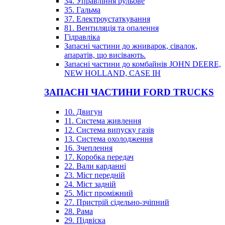
34. Управління рульове
35. Гальма
37. Електроустаткування
81. Вентиляція та опалення
Гідравліка
Запасні частини до жниварок, сівалок,
апаратів, що висівають.
Запасні частини до комбайнів JOHN DEERE,
NEW HOLLAND, CASE IH
ЗАПАСНІ ЧАСТИНИ FORD TRUCKS
10. Двигун
11. Система живлення
12. Система випуску газів
13. Система охолодження
16. Зчеплення
17. Коробка передач
22. Вали карданні
23. Міст передній
24. Міст задній
25. Міст проміжний
27. Пристрій сідельно-зчіпний
28. Рама
29. Підвіска