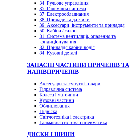
34. Рульове управління
35. Гальмівна система
37. Електрообладнання
38. Прилади та датчики
39. Аксесуари, інструменти та приладдя
50. Кабіна / салон
81. Система вентиляції, опалення та
кондиціонування
82. Приладдя кабіни водія
84. Кузовні деталі
ЗАПАСНІ ЧАСТИНИ ПРИЧЕПІВ ТА
НАПІВПРИЧЕПІВ
Аксесуари та супутні товари
Гідравлічна система
Колеса і маточини
Кузовні частини
Облицювання
Підвіска
Світлотехніка і електрика
Гальмівна система і пневматика
ДИСКИ І ШИНИ