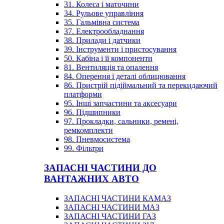
31. Колеса і маточини
34. Рульове управління
35. Гальмівна система
37. Електрообладнання
38. Прилади і датчики
39. Інструменти і пристосування
50. Кабіна і її компоненти
81. Вентиляція та опалення
84. Оперення і деталі облицювання
86. Пристрій підіймальний та перекидаючий
платформи
95. Інші запчастини та аксесуари
96. Підшипники
97. Прокладки, сальники, ремені,
ремкомплекти
98. Пневмосистема
99. Фільтри
ЗАПАСНІ ЧАСТИНИ ДО
ВАНТАЖНИХ АВТО
ЗАПАСНІ ЧАСТИНИ КАМАЗ
ЗАПАСНІ ЧАСТИНИ МАЗ
ЗАПАСНІ ЧАСТИНИ ГАЗ