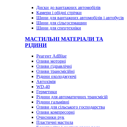
Диски до вантажних автомобілів
Камери і обідні стрічки
Шини для вантажних автомобілів і автобусів
Шини для сільгоспмашин
Шини для спецтехніки
МАСТИЛЬНІ МАТЕРІАЛИ ТА
РІДИНИ
Реагент AdBlue
Оливи моторні
Оливи гідравлічні
Оливи трансмісійні
Рідини охолоджуючі
Автохімія
WD-40
Герметики
Рідини для автоматичних трансмісій
Рідини гальмівні
Оливи для сільського господарства
Оливи компресорні
Очисники рук
Пластичні мастила