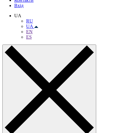
Контакти
Вхiд
UA
RU
UA
EN
ES