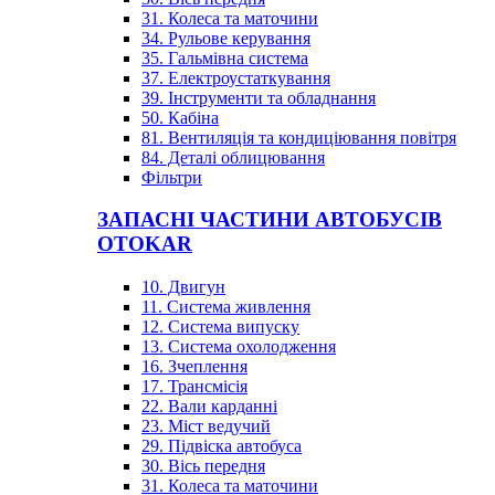
31. Колеса та маточини
34. Рульове керування
35. Гальмівна система
37. Електроустаткування
39. Інструменти та обладнання
50. Кабіна
81. Вентиляція та кондиціювання повітря
84. Деталі облицювання
Фільтри
ЗАПАСНІ ЧАСТИНИ АВТОБУСІВ
OTOKAR
10. Двигун
11. Система живлення
12. Система випуску
13. Система охолодження
16. Зчеплення
17. Трансмісія
22. Вали карданні
23. Міст ведучий
29. Підвіска автобуса
30. Вісь передня
31. Колеса та маточини