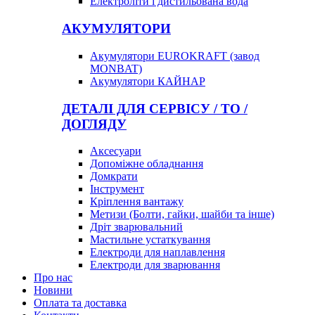
Електроліти і дистильована вода
АКУМУЛЯТОРИ
Акумулятори EUROKRAFT (завод
MONBAT)
Акумулятори КАЙНАР
ДЕТАЛІ ДЛЯ СЕРВІСУ / ТО /
ДОГЛЯДУ
Аксесуари
Допоміжне обладнання
Домкрати
Інструмент
Кріплення вантажу
Метизи (Болти, гайки, шайби та інше)
Дріт зварювальний
Мастильне устаткування
Електроди для наплавлення
Електроди для зварювання
Про нас
Новини
Оплата та доставка