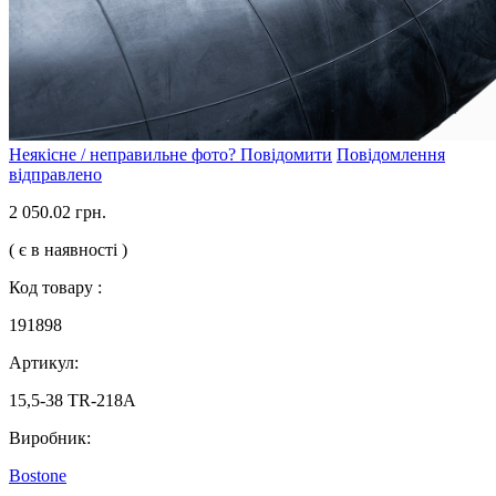
Неякісне / неправильне фото? Повідомити
Повідомлення
відправлено
2 050.02 грн.
( є в наявності )
Код товару :
191898
Артикул:
15,5-38 TR-218A
Виробник:
Bostone