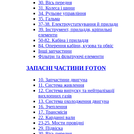
30. Вісь передня
31. Колеса і шини
34. Рульове управління
35. Гальма
37-38. Електроустаткування й прилади
39. Інструмент, приладдя, кріпильні
елементи
50-82. Кабіна і приладдя
84. Оперення кабіни, кузова та обвіс
Інші запчастини
Фільтри та фільтруючі елементи
ЗАПАСНІ ЧАСТИНИ FOTON
10. Запчастини двигуна
11. Система живлення
12. Система випуску та нейтралізації
вихлопних газів
13. Система охолодження двигуна
16. Зчеплення
17. Трансмісія
22. Карданні вали
23-25. Мости провідні
29. Підвіска
30. Вісь передня