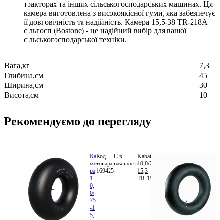
тракторах та інших сільськогосподарських машинах. Ця
камера виготовлена з високоякісної гуми, яка забезпечує
її довговічність та надійність. Камера 15,5-38 TR-218A
сільгосп (Bostone) - це надійний вибір для вашої
сільськогосподарської техніки.
Вага,кг
7,3
Глибина,см
45
Ширина,см
30
Висота,см
10
Рекомендуємо до перегляду
Ка
Код
Є в
Kabat
650.04
ме
товара:
наявності
10,0/75-
грн.
ра
169425
15,3
В
1
TR-15
кошик
0,
0/
75
-1
5,