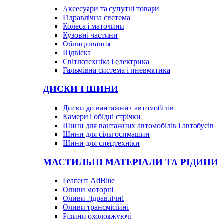
Аксесуари та супутні товари
Гідравлічна система
Колеса і маточини
Кузовні частини
Облицювання
Підвіска
Світлотехніка і електрика
Гальмівна система і пневматика
ДИСКИ І ШИНИ
Диски до вантажних автомобілів
Камери і обідні стрічки
Шини для вантажних автомобілів і автобусів
Шини для сільгоспмашин
Шини для спецтехніки
МАСТИЛЬНІ МАТЕРІАЛИ ТА РІДИНИ
Реагент AdBlue
Оливи моторні
Оливи гідравлічні
Оливи трансмісійні
Рідини охолоджуючі