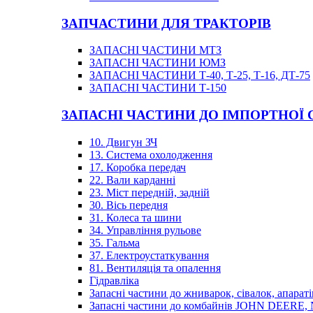
ЗАПЧАСТИНИ ДЛЯ ТРАКТОРІВ
ЗАПАСНІ ЧАСТИНИ МТЗ
ЗАПАСНІ ЧАСТИНИ ЮМЗ
ЗАПАСНІ ЧАСТИНИ Т-40, Т-25, Т-16, ДТ-75
ЗАПАСНІ ЧАСТИНИ Т-150
ЗАПАСНІ ЧАСТИНИ ДО ІМПОРТНОЇ
10. Двигун ЗЧ
13. Система охолодження
17. Коробка передач
22. Вали карданні
23. Міст передній, задній
30. Вісь передня
31. Колеса та шини
34. Управління рульове
35. Гальма
37. Електроустаткування
81. Вентиляція та опалення
Гідравліка
Запасні частини до жниварок, сівалок, апараті
Запасні частини до комбайнів JOHN DEER