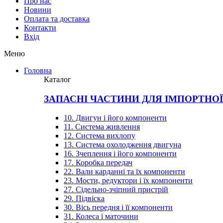
Про нас
Новини
Оплата та доставка
Контакти
Вхiд
Меню
Головна
Каталог
ЗАПАСНІ ЧАСТИНИ ДЛЯ ІМПОРТНО
10. Двигун і його компоненти
11. Система живлення
12. Система вихлопу
13. Система охолодження двигуна
16. Зчеплення і його компоненти
17. Коробка передач
22. Вали карданні та їх компоненти
23. Мости, редуктори і їх компоненти
27. Сідельно-зчіпний пристрій
29. Підвіска
30. Вісь передня і її компоненти
31. Колеса і маточини