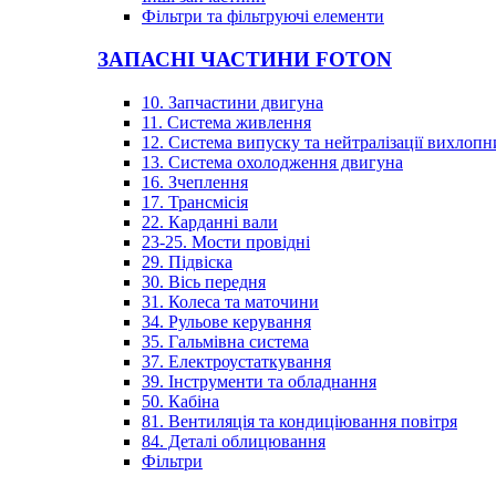
Фільтри та фільтруючі елементи
ЗАПАСНІ ЧАСТИНИ FOTON
10. Запчастини двигуна
11. Система живлення
12. Система випуску та нейтралізації вихлопн
13. Система охолодження двигуна
16. Зчеплення
17. Трансмісія
22. Карданні вали
23-25. Мости провідні
29. Підвіска
30. Вісь передня
31. Колеса та маточини
34. Рульове керування
35. Гальмівна система
37. Електроустаткування
39. Інструменти та обладнання
50. Кабіна
81. Вентиляція та кондиціювання повітря
84. Деталі облицювання
Фільтри