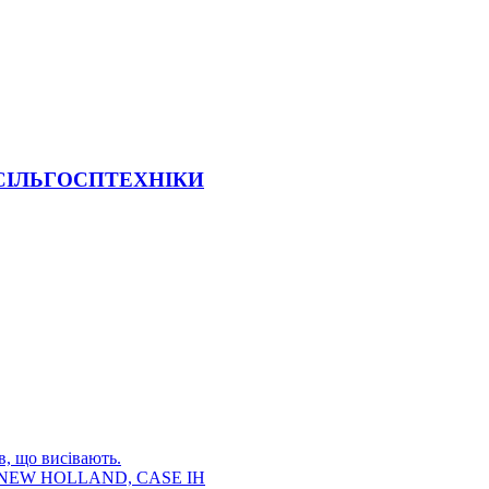
 СІЛЬГОСПТЕХНІКИ
в, що висівають.
E, NEW HOLLAND, CASE IH