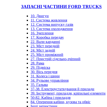
ЗАПАСНІ ЧАСТИНИ FORD TRUCKS
10. Двигун
11. Система живлення
12. Система випуску газів
13. Система охолодження
16. Зчеплення
17. Коробка передач
22. Вали карданні
23. Міст передній
24. Міст задній
25. Міст проміжний
27. Пристрій сідельно-зчіпний
28. Рама
29. Підвіска
30. Вісь передня
31. Колеса і шини
34. Рульове управління
35. Гальма
37-38. Електроустаткування й прилади
39. Інструмент, приладдя, кріпильні елементи
50-82. Кабіна і приладдя
84. Оперення кабіни, кузова та обвіс
Інші запчастини