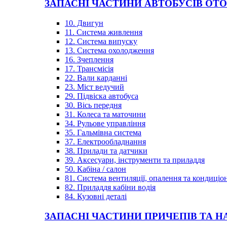
ЗАПАСНІ ЧАСТИНИ АВТОБУСІВ OT
10. Двигун
11. Система живлення
12. Система випуску
13. Система охолодження
16. Зчеплення
17. Трансмісія
22. Вали карданні
23. Міст ведучий
29. Підвіска автобуса
30. Вісь передня
31. Колеса та маточини
34. Рульове управління
35. Гальмівна система
37. Електрообладнання
38. Прилади та датчики
39. Аксесуари, інструменти та приладдя
50. Кабіна / салон
81. Система вентиляції, опалення та кондиці
82. Приладдя кабіни водія
84. Кузовні деталі
ЗАПАСНІ ЧАСТИНИ ПРИЧЕПІВ ТА Н