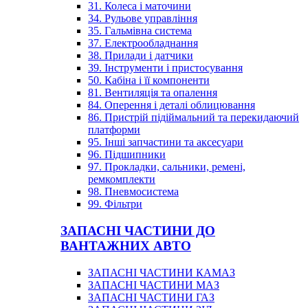
31. Колеса і маточини
34. Рульове управління
35. Гальмівна система
37. Електрообладнання
38. Прилади і датчики
39. Інструменти і пристосування
50. Кабіна і її компоненти
81. Вентиляція та опалення
84. Оперення і деталі облицювання
86. Пристрій підіймальний та перекидаючий
платформи
95. Інші запчастини та аксесуари
96. Підшипники
97. Прокладки, сальники, ремені,
ремкомплекти
98. Пневмосистема
99. Фільтри
ЗАПАСНІ ЧАСТИНИ ДО
ВАНТАЖНИХ АВТО
ЗАПАСНІ ЧАСТИНИ КАМАЗ
ЗАПАСНІ ЧАСТИНИ МАЗ
ЗАПАСНІ ЧАСТИНИ ГАЗ