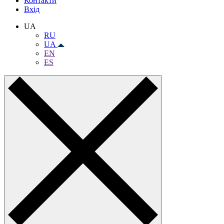
Контакти
Вхiд
UA
RU
UA
EN
ES