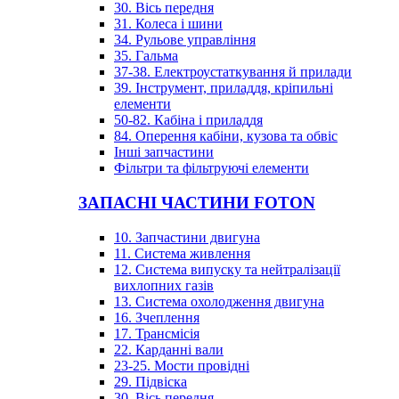
30. Вісь передня
31. Колеса і шини
34. Рульове управління
35. Гальма
37-38. Електроустаткування й прилади
39. Інструмент, приладдя, кріпильні
елементи
50-82. Кабіна і приладдя
84. Оперення кабіни, кузова та обвіс
Інші запчастини
Фільтри та фільтруючі елементи
ЗАПАСНІ ЧАСТИНИ FOTON
10. Запчастини двигуна
11. Система живлення
12. Система випуску та нейтралізації
вихлопних газів
13. Система охолодження двигуна
16. Зчеплення
17. Трансмісія
22. Карданні вали
23-25. Мости провідні
29. Підвіска
30. Вісь передня