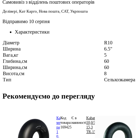
Самовивіз з відділень поштових операторів
Делівері, Кат Карго, Нова пошта, САТ, Укрпошта
Відправимо 10 серпня
Характеристики
Діаметр
R10
Ширина
6.5"
Вага,кг
5
Глибина,см
60
Ширина,см
60
Висота,см
8
Тип
Сельхозкамера
Рекомендуємо до перегляду
Ка
Код
Є в
Kabat
650.04
ме
товара:
наявності
10,0/75-
грн.
ра
169425
15,3
В
1
TR-15
кошик
0,