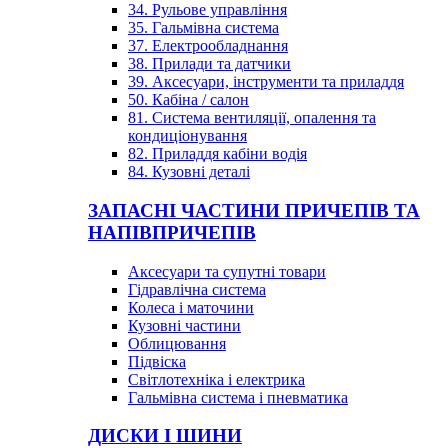
34. Рульове управління
35. Гальмівна система
37. Електрообладнання
38. Прилади та датчики
39. Аксесуари, інструменти та приладдя
50. Кабіна / салон
81. Система вентиляції, опалення та
кондиціонування
82. Приладдя кабіни водія
84. Кузовні деталі
ЗАПАСНІ ЧАСТИНИ ПРИЧЕПІВ ТА
НАПІВПРИЧЕПІВ
Аксесуари та супутні товари
Гідравлічна система
Колеса і маточини
Кузовні частини
Облицювання
Підвіска
Світлотехніка і електрика
Гальмівна система і пневматика
ДИСКИ І ШИНИ