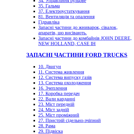
34. Управління рульове
35. Гальма
37. Електроустаткування
81. Вентиляція та опалення
Гідравліка
Запасні частини до жниварок, сівалок,
апаратів, що висівають.
Запасні частини до комбайнів JOHN DEERE,
NEW HOLLAND, CASE IH
ЗАПАСНІ ЧАСТИНИ FORD TRUCKS
10. Двигун
11. Система живлення
12. Система випуску газів
13. Система охолодження
16. Зчеплення
17. Коробка передач
22. Вали карданні
23. Міст передній
24. Міст задній
25. Міст проміжний
27. Пристрій сідельно-зчіпний
28. Рама
29. Підвіска