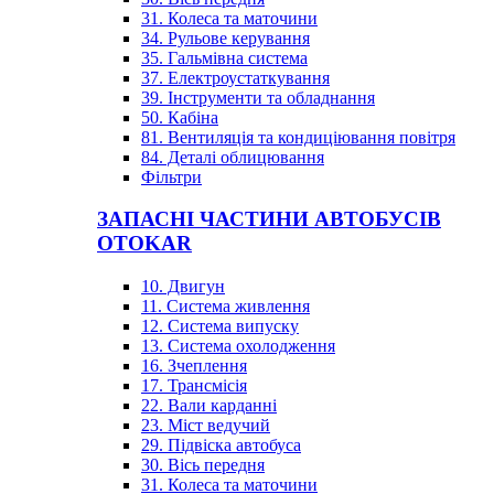
31. Колеса та маточини
34. Рульове керування
35. Гальмівна система
37. Електроустаткування
39. Інструменти та обладнання
50. Кабіна
81. Вентиляція та кондиціювання повітря
84. Деталі облицювання
Фільтри
ЗАПАСНІ ЧАСТИНИ АВТОБУСІВ
OTOKAR
10. Двигун
11. Система живлення
12. Система випуску
13. Система охолодження
16. Зчеплення
17. Трансмісія
22. Вали карданні
23. Міст ведучий
29. Підвіска автобуса
30. Вісь передня
31. Колеса та маточини