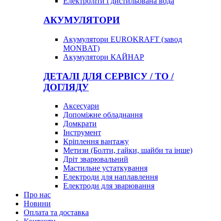
Електроліти і дистильована вода
АКУМУЛЯТОРИ
Акумулятори EUROKRAFT (завод
MONBAT)
Акумулятори КАЙНАР
ДЕТАЛІ ДЛЯ СЕРВІСУ / ТО /
ДОГЛЯДУ
Аксесуари
Допоміжне обладнання
Домкрати
Інструмент
Кріплення вантажу
Метизи (Болти, гайки, шайби та інше)
Дріт зварювальний
Мастильне устаткування
Електроди для наплавлення
Електроди для зварювання
Про нас
Новини
Оплата та доставка