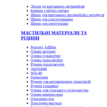
Диски до вантажних автомобілів
Камери і обідні стрічки
Шини для вантажних автомобілів і автобусів
Шини для сільгоспмашин
Шини для спецтехніки
МАСТИЛЬНІ МАТЕРІАЛИ ТА
РІДИНИ
Реагент AdBlue
Оливи моторні
Оливи гідравлічні
Оливи трансмісійні
Рідини охолоджуючі
Автохімія
WD-40
Герметики
Рідини для автоматичних трансмісій
Рідини гальмівні
Оливи для сільського господарства
Оливи компресорні
Очисники рук
Пластичні мастила