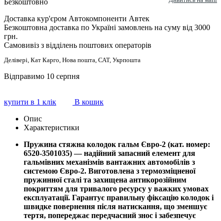
Безкоштовно
Доставка кур'єром Автокомпоненти Автек
Безкоштовна доставка по Україні замовлень на суму від 3000
грн.
Самовивіз з відділень поштових операторів
Делівері, Кат Карго, Нова пошта, САТ, Укрпошта
Відправимо 10 серпня
купити в 1 клік
В кошик
Опис
Характеристики
Пружина стяжна колодок гальм Євро-2 (кат. номер:
6520-3501035) — надійний запасний елемент для
гальмівних механізмів вантажних автомобілів з
системою Євро-2. Виготовлена з термозміцненої
пружинної сталі та захищена антикорозійним
покриттям для тривалого ресурсу у важких умовах
експлуатації. Гарантує правильну фіксацію колодок і
швидке повернення після натискання, що зменшує
тертя, попереджає передчасний знос і забезпечує