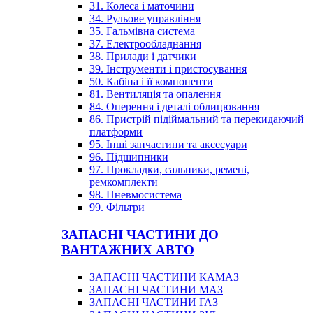
31. Колеса і маточини
34. Рульове управління
35. Гальмівна система
37. Електрообладнання
38. Прилади і датчики
39. Інструменти і пристосування
50. Кабіна і її компоненти
81. Вентиляція та опалення
84. Оперення і деталі облицювання
86. Пристрій підіймальний та перекидаючий
платформи
95. Інші запчастини та аксесуари
96. Підшипники
97. Прокладки, сальники, ремені,
ремкомплекти
98. Пневмосистема
99. Фільтри
ЗАПАСНІ ЧАСТИНИ ДО
ВАНТАЖНИХ АВТО
ЗАПАСНІ ЧАСТИНИ КАМАЗ
ЗАПАСНІ ЧАСТИНИ МАЗ
ЗАПАСНІ ЧАСТИНИ ГАЗ