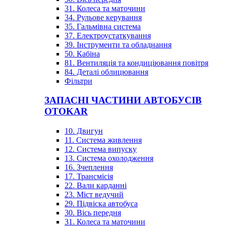
31. Колеса та маточини
34. Рульове керування
35. Гальмівна система
37. Електроустаткування
39. Інструменти та обладнання
50. Кабіна
81. Вентиляція та кондиціювання повітря
84. Деталі облицювання
Фільтри
ЗАПАСНІ ЧАСТИНИ АВТОБУСІВ
OTOKAR
10. Двигун
11. Система живлення
12. Система випуску
13. Система охолодження
16. Зчеплення
17. Трансмісія
22. Вали карданні
23. Міст ведучий
29. Підвіска автобуса
30. Вісь передня
31. Колеса та маточини