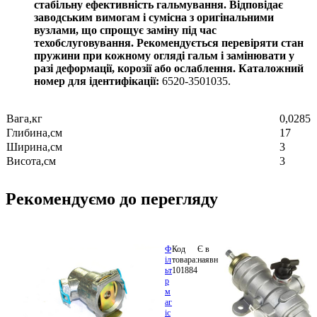
стабільну ефективність гальмування. Відповідає
заводським вимогам і сумісна з оригінальними
вузлами, що спрощує заміну під час
техобслуговування. Рекомендується перевіряти стан
пружини при кожному огляді гальм і замінювати у
разі деформації, корозії або ослаблення. Каталожний
номер для ідентифікації:
6520-3501035.
Вага,кг
0,0285
Глибина,см
17
Ширина,см
3
Висота,см
3
Рекомендуємо до перегляду
Ф
Код
Є в
S.I.L.A.
324.84
іл
товара:
наявності
100.3511310
грн.
ьт
101884
В
р
ко
м
аг
іс