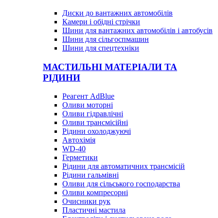
Диски до вантажних автомобілів
Камери і обідні стрічки
Шини для вантажних автомобілів і автобусів
Шини для сільгоспмашин
Шини для спецтехніки
МАСТИЛЬНІ МАТЕРІАЛИ ТА
РІДИНИ
Реагент AdBlue
Оливи моторні
Оливи гідравлічні
Оливи трансмісійні
Рідини охолоджуючі
Автохімія
WD-40
Герметики
Рідини для автоматичних трансмісій
Рідини гальмівні
Оливи для сільського господарства
Оливи компресорні
Очисники рук
Пластичні мастила