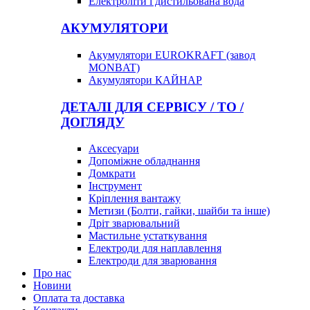
Електроліти і дистильована вода
АКУМУЛЯТОРИ
Акумулятори EUROKRAFT (завод
MONBAT)
Акумулятори КАЙНАР
ДЕТАЛІ ДЛЯ СЕРВІСУ / ТО /
ДОГЛЯДУ
Аксесуари
Допоміжне обладнання
Домкрати
Інструмент
Кріплення вантажу
Метизи (Болти, гайки, шайби та інше)
Дріт зварювальний
Мастильне устаткування
Електроди для наплавлення
Електроди для зварювання
Про нас
Новини
Оплата та доставка