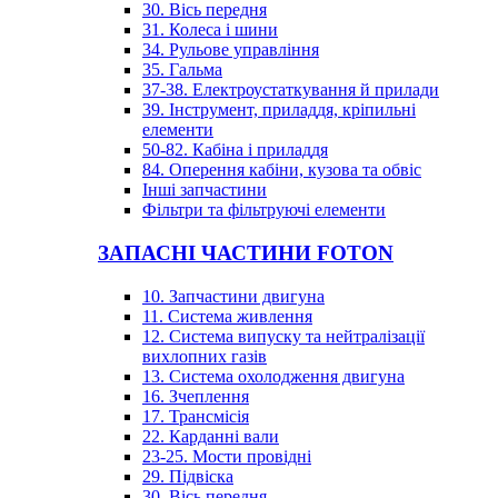
30. Вісь передня
31. Колеса і шини
34. Рульове управління
35. Гальма
37-38. Електроустаткування й прилади
39. Інструмент, приладдя, кріпильні
елементи
50-82. Кабіна і приладдя
84. Оперення кабіни, кузова та обвіс
Інші запчастини
Фільтри та фільтруючі елементи
ЗАПАСНІ ЧАСТИНИ FOTON
10. Запчастини двигуна
11. Система живлення
12. Система випуску та нейтралізації
вихлопних газів
13. Система охолодження двигуна
16. Зчеплення
17. Трансмісія
22. Карданні вали
23-25. Мости провідні
29. Підвіска
30. Вісь передня