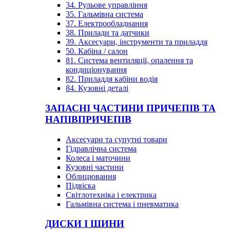
34. Рульове управління
35. Гальмівна система
37. Електрообладнання
38. Прилади та датчики
39. Аксесуари, інструменти та приладдя
50. Кабіна / салон
81. Система вентиляції, опалення та
кондиціонування
82. Приладдя кабіни водія
84. Кузовні деталі
ЗАПАСНІ ЧАСТИНИ ПРИЧЕПІВ ТА
НАПІВПРИЧЕПІВ
Аксесуари та супутні товари
Гідравлічна система
Колеса і маточини
Кузовні частини
Облицювання
Підвіска
Світлотехніка і електрика
Гальмівна система і пневматика
ДИСКИ І ШИНИ