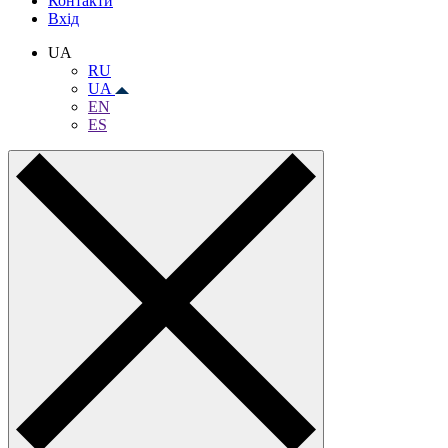
Контакти
Вхiд
UA
RU
UA
EN
ES