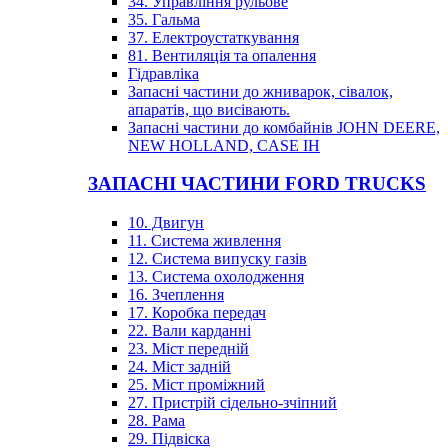
34. Управління рульове
35. Гальма
37. Електроустаткування
81. Вентиляція та опалення
Гідравліка
Запасні частини до жниварок, сівалок,
апаратів, що висівають.
Запасні частини до комбайнів JOHN DEERE,
NEW HOLLAND, CASE IH
ЗАПАСНІ ЧАСТИНИ FORD TRUCKS
10. Двигун
11. Система живлення
12. Система випуску газів
13. Система охолодження
16. Зчеплення
17. Коробка передач
22. Вали карданні
23. Міст передній
24. Міст задній
25. Міст проміжний
27. Пристрій сідельно-зчіпний
28. Рама
29. Підвіска