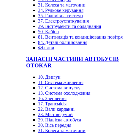
31. Колеса та маточини
34. Рульове керування
35. Гальмівна система
37. Електроустаткування
39. Інструменти та обладнання
50. Кабіна
81. Вентиляція та кондиціювання повітря
84. Деталі облицювання
Фільтри
ЗАПАСНІ ЧАСТИНИ АВТОБУСІВ
OTOKAR
10. Двигун
11. Система живлення
12. Система випуску
13. Система охолодження
16. Зчеплення
17. Трансмісія
22. Вали карданні
23. Міст ведучий
29. Підвіска автобуса
30. Вісь передня
31. Колеса та маточини