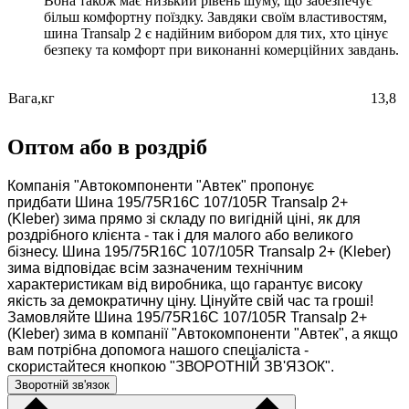
Вона також має низький рівень шуму, що забезпечує
більш комфортну поїздку. Завдяки своїм властивостям,
шина Transalp 2 є надійним вибором для тих, хто цінує
безпеку та комфорт при виконанні комерційних завдань.
Вага,кг
13,8
Оптом або в роздріб
Компанія "Автокомпоненти "Автек" пропонує
придбати Шина 195/75R16C 107/105R Transalp 2+
(Kleber) зима прямо зі складу по вигідній ціні, як для
роздрібного клієнта - так і для малого або великого
бізнесу. Шина 195/75R16C 107/105R Transalp 2+ (Kleber)
зима відповідає всім зазначеним технічним
характеристикам від виробника, що гарантує високу
якість за демократичну ціну. Цінуйте свій час та гроші!
Замовляйте Шина 195/75R16C 107/105R Transalp 2+
(Kleber) зима в компанії "Автокомпоненти "Автек", а якщо
вам потрібна допомога нашого спеціаліста -
скористайтеся кнопкою "ЗВОРОТНІЙ ЗВ'ЯЗОК".
Зворотній зв'язок