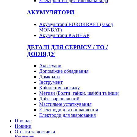
Електроліти і дистильована вода
АКУМУЛЯТОРИ
Акумулятори EUROKRAFT (завод
MONBAT)
Акумулятори КАЙНАР
ДЕТАЛІ ДЛЯ СЕРВІСУ / ТО /
ДОГЛЯДУ
Аксесуари
Допоміжне обладнання
Домкрати
Інструмент
Кріплення вантажу
Метизи (Болти, гайки, шайби та інше)
Дріт зварювальний
Мастильне устаткування
Електроди для наплавлення
Електроди для зварювання
Про нас
Новини
Оплата та доставка