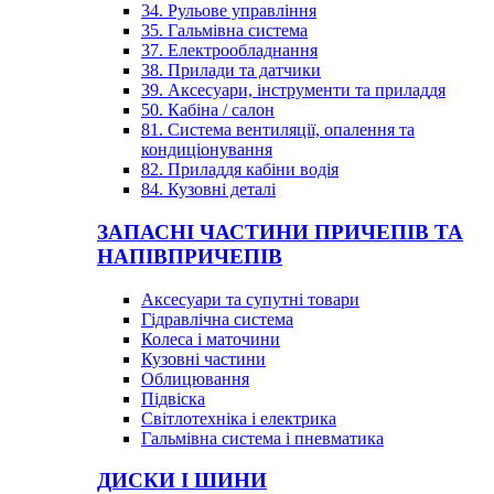
34. Рульове управління
35. Гальмівна система
37. Електрообладнання
38. Прилади та датчики
39. Аксесуари, інструменти та приладдя
50. Кабіна / салон
81. Система вентиляції, опалення та
кондиціонування
82. Приладдя кабіни водія
84. Кузовні деталі
ЗАПАСНІ ЧАСТИНИ ПРИЧЕПІВ ТА
НАПІВПРИЧЕПІВ
Аксесуари та супутні товари
Гідравлічна система
Колеса і маточини
Кузовні частини
Облицювання
Підвіска
Світлотехніка і електрика
Гальмівна система і пневматика
ДИСКИ І ШИНИ