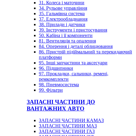
31. Колеса і маточини
34. Рульове управління
35. Гальмівна система
37. Електрообладнання
38. Прилади і датчики
39. Інструменти і пристосування
50. Кабіна і її компоненти
81. Вентиляція та опалення
84. Оперення і деталі облицювання
86. Пристрій підіймальний та перекидаючий
платформи
95. Інші запчастини та аксесуари
96. Підшипники
97. Прокладки, сальники, ремені,
ремкомплекти
98. Пневмосистема
99. Фільтри
ЗАПАСНІ ЧАСТИНИ ДО
ВАНТАЖНИХ АВТО
ЗАПАСНІ ЧАСТИНИ КАМАЗ
ЗАПАСНІ ЧАСТИНИ МАЗ
ЗАПАСНІ ЧАСТИНИ ГАЗ