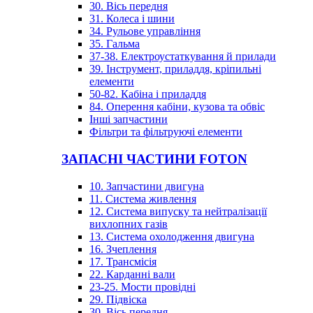
30. Вісь передня
31. Колеса і шини
34. Рульове управління
35. Гальма
37-38. Електроустаткування й прилади
39. Інструмент, приладдя, кріпильні
елементи
50-82. Кабіна і приладдя
84. Оперення кабіни, кузова та обвіс
Інші запчастини
Фільтри та фільтруючі елементи
ЗАПАСНІ ЧАСТИНИ FOTON
10. Запчастини двигуна
11. Система живлення
12. Система випуску та нейтралізації
вихлопних газів
13. Система охолодження двигуна
16. Зчеплення
17. Трансмісія
22. Карданні вали
23-25. Мости провідні
29. Підвіска
30. Вісь передня