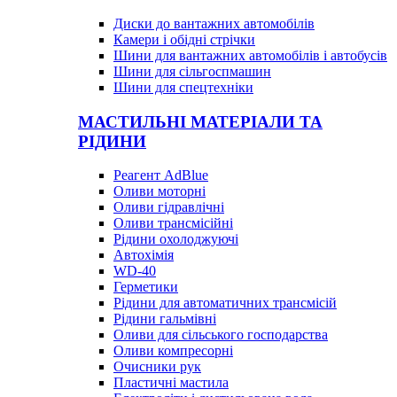
Диски до вантажних автомобілів
Камери і обідні стрічки
Шини для вантажних автомобілів і автобусів
Шини для сільгоспмашин
Шини для спецтехніки
МАСТИЛЬНІ МАТЕРІАЛИ ТА
РІДИНИ
Реагент AdBlue
Оливи моторні
Оливи гідравлічні
Оливи трансмісійні
Рідини охолоджуючі
Автохімія
WD-40
Герметики
Рідини для автоматичних трансмісій
Рідини гальмівні
Оливи для сільського господарства
Оливи компресорні
Очисники рук
Пластичні мастила