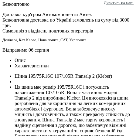
Дивитись на мапі
Безкоштовно
Доставка кур'єром Автокомпоненти Автек
Безкоштовна доставка по Україні замовлень на суму від 3000
грн.
Самовивіз з відділень поштових операторів
Делівері, Кат Карго, Нова пошта, САТ, Укрпошта
Відправимо 06 серпня
Опис
Характеристики
Шина 195/75R16C 107/105R Transalp 2 (Kleber)
Ця шина має розмір 195/75R16C і потужність
навантаження 107/105R. Вона є частиною моделі
Transalp 2 від виробника Kleber. Ця високоякісна шина
розроблена для використання на легких комерційних
автомобілях і фургонах. Вона забезпечує високу
міцність і довговічність, а також прекрасну стійкість до
зношування. Шина Transalp 2 має гарну керованість і
надійну сцеплення з дорогою, що забезпечує відмінні
характеристики у керуванні та сприяє безпечній їзді.