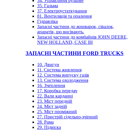
34. Управління рульове
35. Гальма
37. Електроустаткування
81. Вентиляція та опалення
Гідравліка
Запасні частини до жниварок, сівалок,
апаратів, що висівають.
Запасні частини до комбайнів JOHN DEERE,
NEW HOLLAND, CASE IH
ЗАПАСНІ ЧАСТИНИ FORD TRUCKS
10. Двигун
11. Система живлення
12. Система випуску газів
13. Система охолодження
16. Зчеплення
17. Коробка передач
22. Вали карданні
23. Міст передній
24. Міст задній
25. Міст проміжний
27. Пристрій сідельно-зчіпний
28. Рама
29. Підвіска