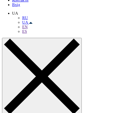
Контакти
Вхiд
UA
RU
UA
EN
ES