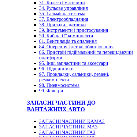
31. Колеса і маточини
34. Рульове управління
35. Гальмівна система
37. Електрообладнання
38. Прилади і датчики
39. Інструменти і пристосування
50. Кабіна і її компоненти
81. Вентиляція та опалення
84. Оперення і деталі облицювання
86. Пристрій підіймальний та перекидаючий
платформи
95. Інші запчастини та аксесуари
96. Підшипники
97. Прокладки, сальники, ремені,
ремкомплекти
98. Пневмосистема
99. Фільтри
ЗАПАСНІ ЧАСТИНИ ДО
ВАНТАЖНИХ АВТО
ЗАПАСНІ ЧАСТИНИ КАМАЗ
ЗАПАСНІ ЧАСТИНИ МАЗ
ЗАПАСНІ ЧАСТИНИ ГАЗ