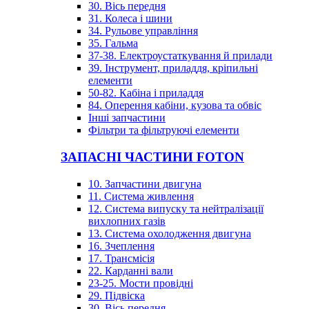
30. Вісь передня
31. Колеса і шини
34. Рульове управління
35. Гальма
37-38. Електроустаткування й прилади
39. Інструмент, приладдя, кріпильні
елементи
50-82. Кабіна і приладдя
84. Оперення кабіни, кузова та обвіс
Інші запчастини
Фільтри та фільтруючі елементи
ЗАПАСНІ ЧАСТИНИ FOTON
10. Запчастини двигуна
11. Система живлення
12. Система випуску та нейтралізації
вихлопних газів
13. Система охолодження двигуна
16. Зчеплення
17. Трансмісія
22. Карданні вали
23-25. Мости провідні
29. Підвіска
30. Вісь передня