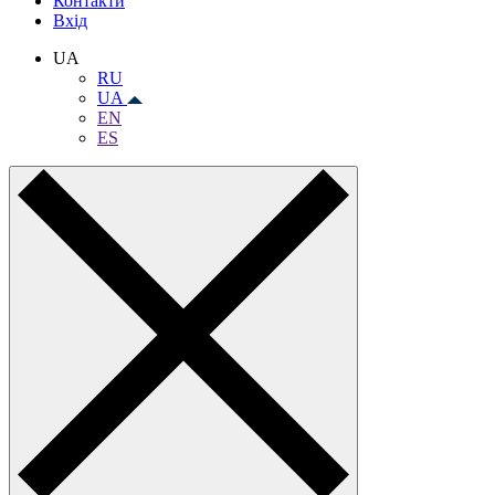
Контакти
Вхiд
UA
RU
UA
EN
ES