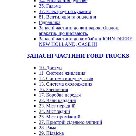
34. Управління рульове
35. Гальма
37. Електроустаткування
81. Вентиляція та опалення
Гідравліка
Запасні частини до жниварок, сівалок,
апаратів, що висівають.
Запасні частини до комбайнів JOHN DEERE,
NEW HOLLAND, CASE IH
ЗАПАСНІ ЧАСТИНИ FORD TRUCKS
10. Двигун
11. Система живлення
12. Система випуску газів
13. Система охолодження
16. Зчеплення
17. Коробка передач
22. Вали карданні
23. Міст передній
24. Міст задній
25. Міст проміжний
27. Пристрій сідельно-зчіпний
28. Рама
29. Підвіска