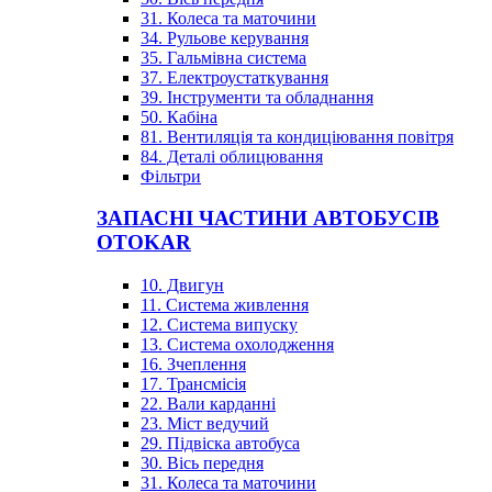
31. Колеса та маточини
34. Рульове керування
35. Гальмівна система
37. Електроустаткування
39. Інструменти та обладнання
50. Кабіна
81. Вентиляція та кондиціювання повітря
84. Деталі облицювання
Фільтри
ЗАПАСНІ ЧАСТИНИ АВТОБУСІВ
OTOKAR
10. Двигун
11. Система живлення
12. Система випуску
13. Система охолодження
16. Зчеплення
17. Трансмісія
22. Вали карданні
23. Міст ведучий
29. Підвіска автобуса
30. Вісь передня
31. Колеса та маточини