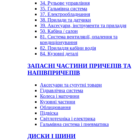
34. Рульове управління
35. Гальмівна система
37. Електрообладнання
38. Прилади та датчики
39. Аксесуари, інструменти та приладдя
50. Кабіна / салон
81. Система вентиляції, опалення та
кондиціонування
82. Приладдя кабіни водія
84. Кузовні деталі
ЗАПАСНІ ЧАСТИНИ ПРИЧЕПІВ ТА
НАПІВПРИЧЕПІВ
Аксесуари та супутні товари
Гідравлічна система
Колеса і маточини
Кузовні частини
Облицювання
Підвіска
Світлотехніка і електрика
Гальмівна система і пневматика
ДИСКИ І ШИНИ