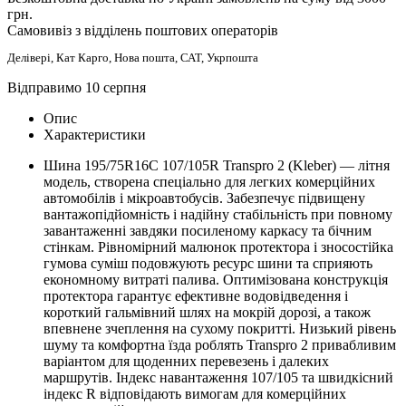
грн.
Самовивіз з відділень поштових операторів
Делівері, Кат Карго, Нова пошта, САТ, Укрпошта
Відправимо 10 серпня
Опис
Характеристики
Шина 195/75R16C 107/105R Transpro 2 (Kleber) — літня
модель, створена спеціально для легких комерційних
автомобілів і мікроавтобусів. Забезпечує підвищену
вантажопідйомність і надійну стабільність при повному
завантаженні завдяки посиленому каркасу та бічним
стінкам. Рівномірний малюнок протектора і зносостійка
гумова суміш подовжують ресурс шини та сприяють
економному витраті палива. Оптимізована конструкція
протектора гарантує ефективне водовідведення і
короткий гальмівний шлях на мокрій дорозі, а також
впевнене зчеплення на сухому покритті. Низький рівень
шуму та комфортна їзда роблять Transpro 2 привабливим
варіантом для щоденних перевезень і далеких
маршрутів. Індекс навантаження 107/105 та швидкісний
індекс R відповідають вимогам для комерційних