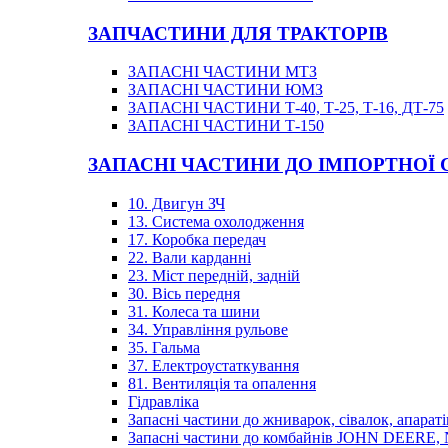
ЗАПЧАСТИНИ ДЛЯ ТРАКТОРІВ
ЗАПАСНІ ЧАСТИНИ МТЗ
ЗАПАСНІ ЧАСТИНИ ЮМЗ
ЗАПАСНІ ЧАСТИНИ Т-40, Т-25, Т-16, ДТ-75
ЗАПАСНІ ЧАСТИНИ Т-150
ЗАПАСНІ ЧАСТИНИ ДО ІМПОРТНОЇ
10. Двигун ЗЧ
13. Система охолодження
17. Коробка передач
22. Вали карданні
23. Міст передній, задній
30. Вісь передня
31. Колеса та шини
34. Управління рульове
35. Гальма
37. Електроустаткування
81. Вентиляція та опалення
Гідравліка
Запасні частини до жниварок, сівалок, апараті
Запасні частини до комбайнів JOHN DEER