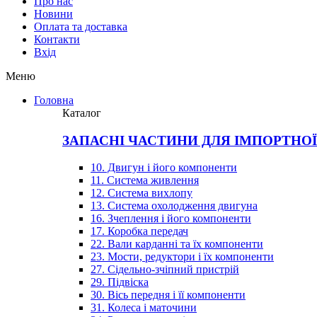
Про нас
Новини
Оплата та доставка
Контакти
Вхiд
Меню
Головна
Каталог
ЗАПАСНІ ЧАСТИНИ ДЛЯ ІМПОРТНО
10. Двигун і його компоненти
11. Система живлення
12. Система вихлопу
13. Система охолодження двигуна
16. Зчеплення і його компоненти
17. Коробка передач
22. Вали карданні та їх компоненти
23. Мости, редуктори і їх компоненти
27. Сідельно-зчіпний пристрій
29. Підвіска
30. Вісь передня і її компоненти
31. Колеса і маточини