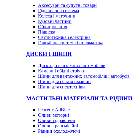
Аксесуари та супутні товари
Гідравлічна система
Колеса і маточини
Кузовні частини
Облицювання
Підвіска
Світлотехніка і електрика
Гальмівна система і пневматика
ДИСКИ І ШИНИ
Диски до вантажних автомобілів
Камери і обідні стрічки
Шини для вантажних автомобілів і автобусів
Шини для сільгоспмашин
Шини для спецтехніки
МАСТИЛЬНІ МАТЕРІАЛИ ТА РІДИНИ
Реагент AdBlue
Оливи моторні
Оливи гідравлічні
Оливи трансмісійні
Рідини охолоджуючі