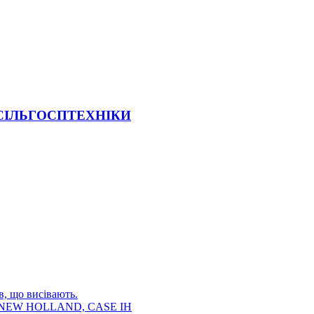
 СІЛЬГОСПТЕХНІКИ
в, що висівають.
E, NEW HOLLAND, CASE IH