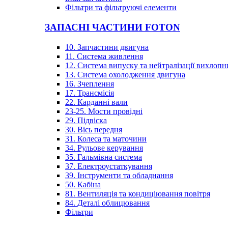
Фільтри та фільтруючі елементи
ЗАПАСНІ ЧАСТИНИ FOTON
10. Запчастини двигуна
11. Система живлення
12. Система випуску та нейтралізації вихлопн
13. Система охолодження двигуна
16. Зчеплення
17. Трансмісія
22. Карданні вали
23-25. Мости провідні
29. Підвіска
30. Вісь передня
31. Колеса та маточини
34. Рульове керування
35. Гальмівна система
37. Електроустаткування
39. Інструменти та обладнання
50. Кабіна
81. Вентиляція та кондиціювання повітря
84. Деталі облицювання
Фільтри