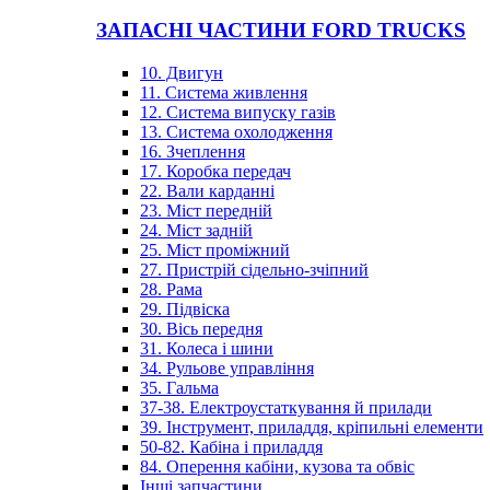
ЗАПАСНІ ЧАСТИНИ FORD TRUCKS
10. Двигун
11. Система живлення
12. Система випуску газів
13. Система охолодження
16. Зчеплення
17. Коробка передач
22. Вали карданні
23. Міст передній
24. Міст задній
25. Міст проміжний
27. Пристрій сідельно-зчіпний
28. Рама
29. Підвіска
30. Вісь передня
31. Колеса і шини
34. Рульове управління
35. Гальма
37-38. Електроустаткування й прилади
39. Інструмент, приладдя, кріпильні елементи
50-82. Кабіна і приладдя
84. Оперення кабіни, кузова та обвіс
Інші запчастини