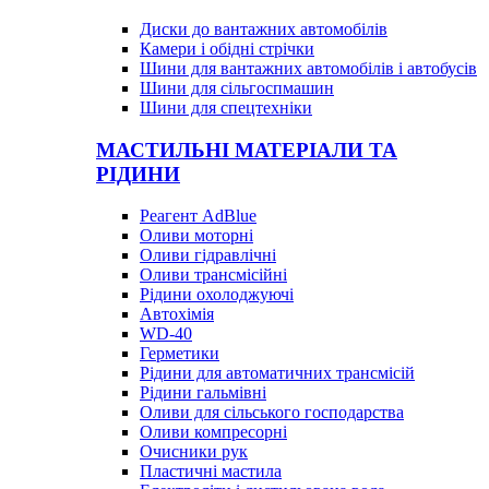
Диски до вантажних автомобілів
Камери і обідні стрічки
Шини для вантажних автомобілів і автобусів
Шини для сільгоспмашин
Шини для спецтехніки
МАСТИЛЬНІ МАТЕРІАЛИ ТА
РІДИНИ
Реагент AdBlue
Оливи моторні
Оливи гідравлічні
Оливи трансмісійні
Рідини охолоджуючі
Автохімія
WD-40
Герметики
Рідини для автоматичних трансмісій
Рідини гальмівні
Оливи для сільського господарства
Оливи компресорні
Очисники рук
Пластичні мастила