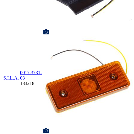
0017.3731-
S.I.L.A.
03
183218