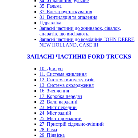
34. Управління рульове
35. Гальма
37. Електроустаткування
81. Вентиляція та опалення
Гідравліка
Запасні частини до жниварок, сівалок,
апаратів, що висівають.
Запасні частини до комбайнів JOHN DEERE,
NEW HOLLAND, CASE IH
ЗАПАСНІ ЧАСТИНИ FORD TRUCKS
10. Двигун
11. Система живлення
12. Система випуску газів
13. Система охолодження
16. Зчеплення
17. Коробка передач
22. Вали карданні
23. Міст передній
24. Міст задній
25. Міст проміжний
27. Пристрій сідельно-зчіпний
28. Рама
29. Підвіска