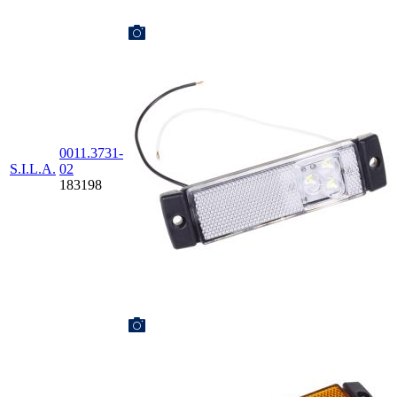
0011.3731-
S.I.L.A.
02
183198