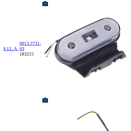
0013.3731-
S.I.L.A.
03
183215