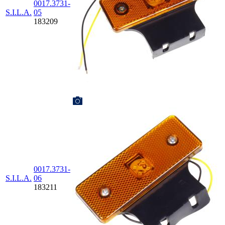
0017.3731-
S.I.L.A.
05
183209
0017.3731-
S.I.L.A.
06
183211