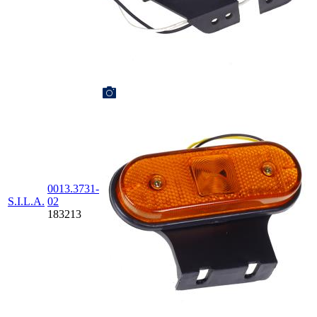
0013.3731-
S.I.L.A.
02
183213