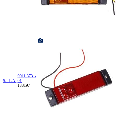
0011.3731-
S.I.L.A.
01
183197