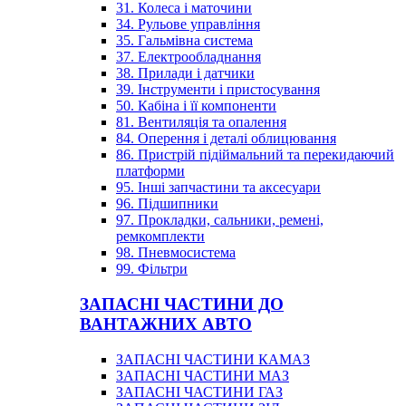
31. Колеса і маточини
34. Рульове управління
35. Гальмівна система
37. Електрообладнання
38. Прилади і датчики
39. Інструменти і пристосування
50. Кабіна і її компоненти
81. Вентиляція та опалення
84. Оперення і деталі облицювання
86. Пристрій підіймальний та перекидаючий
платформи
95. Інші запчастини та аксесуари
96. Підшипники
97. Прокладки, сальники, ремені,
ремкомплекти
98. Пневмосистема
99. Фільтри
ЗАПАСНІ ЧАСТИНИ ДО
ВАНТАЖНИХ АВТО
ЗАПАСНІ ЧАСТИНИ КАМАЗ
ЗАПАСНІ ЧАСТИНИ МАЗ
ЗАПАСНІ ЧАСТИНИ ГАЗ