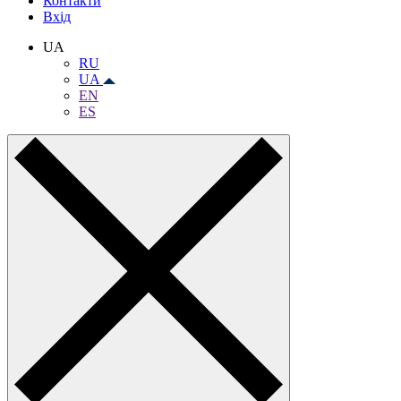
Контакти
Вхiд
UA
RU
UA
EN
ES