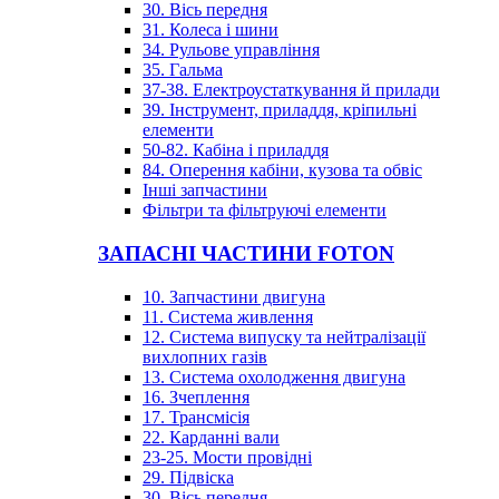
30. Вісь передня
31. Колеса і шини
34. Рульове управління
35. Гальма
37-38. Електроустаткування й прилади
39. Інструмент, приладдя, кріпильні
елементи
50-82. Кабіна і приладдя
84. Оперення кабіни, кузова та обвіс
Інші запчастини
Фільтри та фільтруючі елементи
ЗАПАСНІ ЧАСТИНИ FOTON
10. Запчастини двигуна
11. Система живлення
12. Система випуску та нейтралізації
вихлопних газів
13. Система охолодження двигуна
16. Зчеплення
17. Трансмісія
22. Карданні вали
23-25. Мости провідні
29. Підвіска
30. Вісь передня