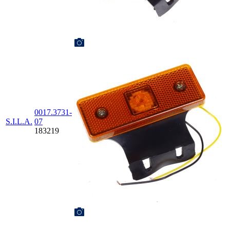
0017.3731-
S.I.L.A.
07
183219