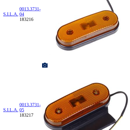
0013.3731-
S.I.L.A.
04
183216
0013.3731-
S.I.L.A.
05
183217