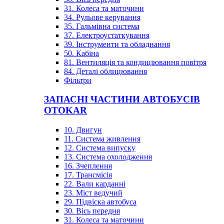
31. Колеса та маточини
34. Рульове керування
35. Гальмівна система
37. Електроустаткування
39. Інструменти та обладнання
50. Кабіна
81. Вентиляція та кондиціювання повітря
84. Деталі облицювання
Фільтри
ЗАПАСНІ ЧАСТИНИ АВТОБУСІВ
OTOKAR
10. Двигун
11. Система живлення
12. Система випуску
13. Система охолодження
16. Зчеплення
17. Трансмісія
22. Вали карданні
23. Міст ведучий
29. Підвіска автобуса
30. Вісь передня
31. Колеса та маточини