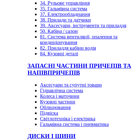
34. Рульове управління
35. Гальмівна система
37. Електрообладнання
38. Прилади та датчики
39. Аксесуари, інструменти та приладдя
50. Кабіна / салон
81. Система вентиляції, опалення та
кондиціонування
82. Приладдя кабіни водія
84. Кузовні деталі
ЗАПАСНІ ЧАСТИНИ ПРИЧЕПІВ ТА
НАПІВПРИЧЕПІВ
Аксесуари та супутні товари
Гідравлічна система
Колеса і маточини
Кузовні частини
Облицювання
Підвіска
Світлотехніка і електрика
Гальмівна система і пневматика
ДИСКИ І ШИНИ