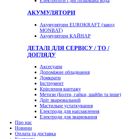
Електроліти і дистильована вода
АКУМУЛЯТОРИ
Акумулятори EUROKRAFT (завод
MONBAT)
Акумулятори КАЙНАР
ДЕТАЛІ ДЛЯ СЕРВІСУ / ТО /
ДОГЛЯДУ
Аксесуари
Допоміжне обладнання
Домкрати
Інструмент
Кріплення вантажу
Метизи (Болти, гайки, шайби та інше)
Дріт зварювальний
Мастильне устаткування
Електроди для наплавлення
Електроди для зварювання
Про нас
Новини
Оплата та доставка