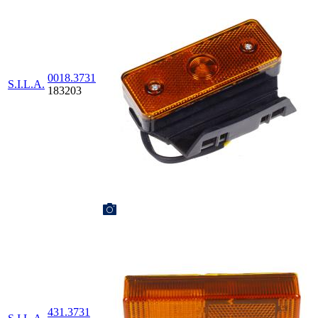
0018.3731
S.I.L.A.
183203
431.3731