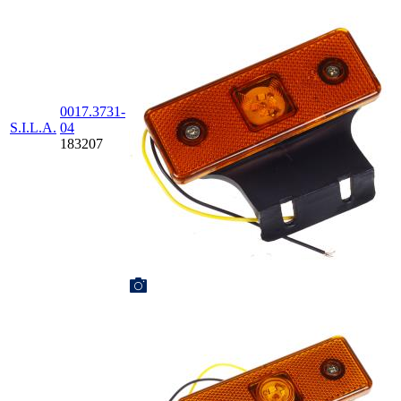
0017.3731-
S.I.L.A.
04
183207