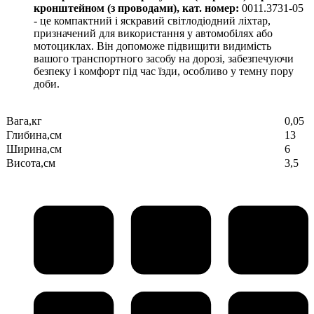
кронштейном (з проводами), кат. номер:
0011.3731-05
- це компактний і яскравий світлодіодний ліхтар,
призначений для використання у автомобілях або
мотоциклах. Він допоможе підвищити видимість
вашого транспортного засобу на дорозі, забезпечуючи
безпеку і комфорт під час їзди, особливо у темну пору
доби.
Вага,кг
0,05
Глибина,см
13
Ширина,см
6
Висота,см
3,5