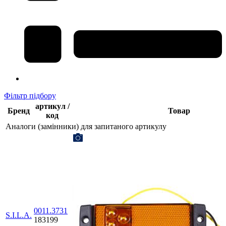
Фільтр підбору
артикул /
Бренд
Товар
код
Аналоги (замінники) для запитаного артикулу
0011.3731
S.I.L.A.
183199