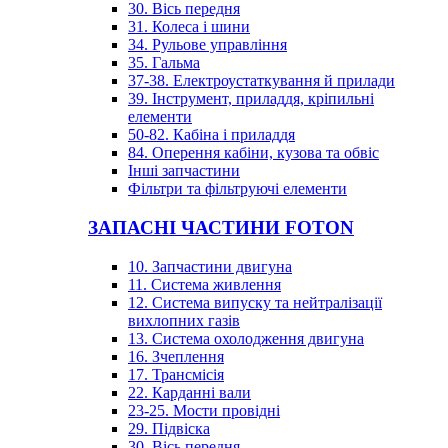
30. Вісь передня
31. Колеса і шини
34. Рульове управління
35. Гальма
37-38. Електроустаткування й прилади
39. Інструмент, приладдя, кріпильні
елементи
50-82. Кабіна і приладдя
84. Оперення кабіни, кузова та обвіс
Інші запчастини
Фільтри та фільтруючі елементи
ЗАПАСНІ ЧАСТИНИ FOTON
10. Запчастини двигуна
11. Система живлення
12. Система випуску та нейтралізації
вихлопних газів
13. Система охолодження двигуна
16. Зчеплення
17. Трансмісія
22. Карданні вали
23-25. Мости провідні
29. Підвіска
30. Вісь передня