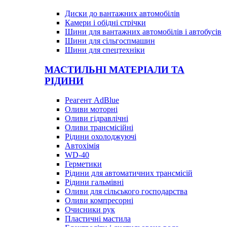
Диски до вантажних автомобілів
Камери і обідні стрічки
Шини для вантажних автомобілів і автобусів
Шини для сільгоспмашин
Шини для спецтехніки
МАСТИЛЬНІ МАТЕРІАЛИ ТА
РІДИНИ
Реагент AdBlue
Оливи моторні
Оливи гідравлічні
Оливи трансмісійні
Рідини охолоджуючі
Автохімія
WD-40
Герметики
Рідини для автоматичних трансмісій
Рідини гальмівні
Оливи для сільського господарства
Оливи компресорні
Очисники рук
Пластичні мастила