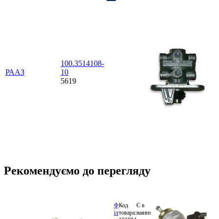
100.3514108-
РААЗ
10
5619
Рекомендуємо до перегляду
Ф
Код
Є в
S.I.L.A.
324.84
іл
товара:
наявності
100.3511310
грн.