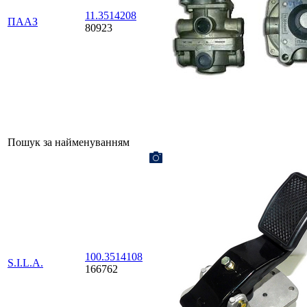
11.3514208
ПААЗ
80923
Пошук за найменуванням
100.3514108
S.I.L.A.
166762