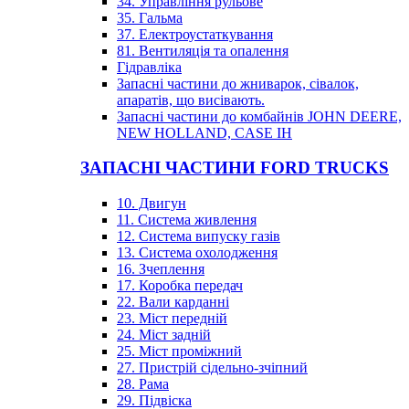
34. Управління рульове
35. Гальма
37. Електроустаткування
81. Вентиляція та опалення
Гідравліка
Запасні частини до жниварок, сівалок,
апаратів, що висівають.
Запасні частини до комбайнів JOHN DEERE,
NEW HOLLAND, CASE IH
ЗАПАСНІ ЧАСТИНИ FORD TRUCKS
10. Двигун
11. Система живлення
12. Система випуску газів
13. Система охолодження
16. Зчеплення
17. Коробка передач
22. Вали карданні
23. Міст передній
24. Міст задній
25. Міст проміжний
27. Пристрій сідельно-зчіпний
28. Рама
29. Підвіска