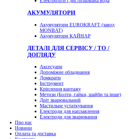
Електроліти і дистильована вода
АКУМУЛЯТОРИ
Акумулятори EUROKRAFT (завод
MONBAT)
Акумулятори КАЙНАР
ДЕТАЛІ ДЛЯ СЕРВІСУ / ТО /
ДОГЛЯДУ
Аксесуари
Допоміжне обладнання
Домкрати
Інструмент
Кріплення вантажу
Метизи (Болти, гайки, шайби та інше)
Дріт зварювальний
Мастильне устаткування
Електроди для наплавлення
Електроди для зварювання
Про нас
Новини
Оплата та доставка