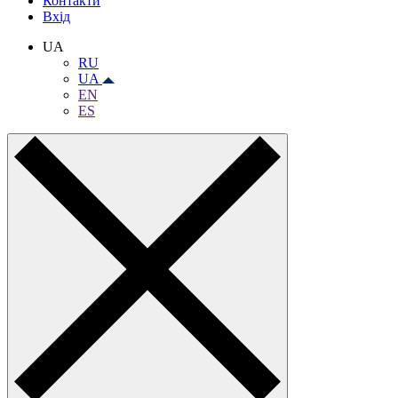
Контакти
Вхiд
UA
RU
UA
EN
ES