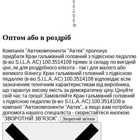
0
0
2
0
0
(в
-в
о
Оптом або в роздріб
...
Компанія "Автокомпоненти "Автек" пропонує
придбати Кран гальмівний головний з підвісною педаллю
(в-во S.I.L.A. AC) 100.3514108 прямо зі складу по вигідній
ціні, як для роздрібного клієнта - так і для малого або
великого бізнесу. Кран гальмівний головний з підвісною
педаллю (в-во S.I.L.A. AC) 100.3514108 відповідає всім
зазначеним технічним характеристикам від виробника,
що гарантує високу якість за демократичну ціну. Цінуйте
свій час та гроші! Замовляйте Кран гальмівний головний
з підвісною педаллю (в-во S.I.L.A. AC) 100.3514108 в
компанії "Автокомпоненти "Автек", а якщо вам потрібна
допомога нашого спеціаліста - скористайтеся кнопкою
"ЗВОРОТНІЙ ЗВ'ЯЗОК".
Зворотній зв'язок