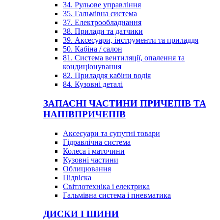
34. Рульове управління
35. Гальмівна система
37. Електрообладнання
38. Прилади та датчики
39. Аксесуари, інструменти та приладдя
50. Кабіна / салон
81. Система вентиляції, опалення та
кондиціонування
82. Приладдя кабіни водія
84. Кузовні деталі
ЗАПАСНІ ЧАСТИНИ ПРИЧЕПІВ ТА
НАПІВПРИЧЕПІВ
Аксесуари та супутні товари
Гідравлічна система
Колеса і маточини
Кузовні частини
Облицювання
Підвіска
Світлотехніка і електрика
Гальмівна система і пневматика
ДИСКИ І ШИНИ