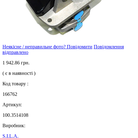
Неякісне / неправильне фото? Повідомити
Повідомлення
відправлено
1 942.86 грн.
( є в наявності )
Код товару :
166762
Артикул:
100.3514108
Виробник:
S.I.L.A.