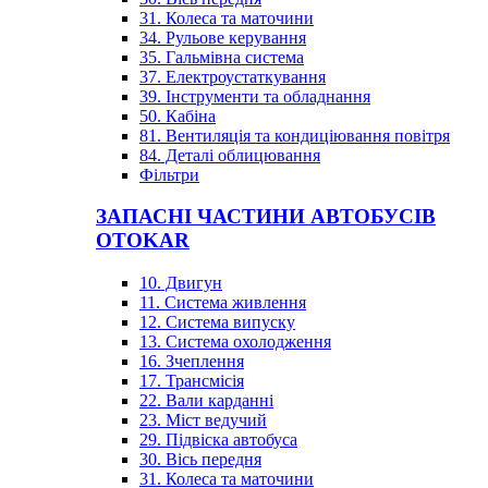
31. Колеса та маточини
34. Рульове керування
35. Гальмівна система
37. Електроустаткування
39. Інструменти та обладнання
50. Кабіна
81. Вентиляція та кондиціювання повітря
84. Деталі облицювання
Фільтри
ЗАПАСНІ ЧАСТИНИ АВТОБУСІВ
OTOKAR
10. Двигун
11. Система живлення
12. Система випуску
13. Система охолодження
16. Зчеплення
17. Трансмісія
22. Вали карданні
23. Міст ведучий
29. Підвіска автобуса
30. Вісь передня
31. Колеса та маточини