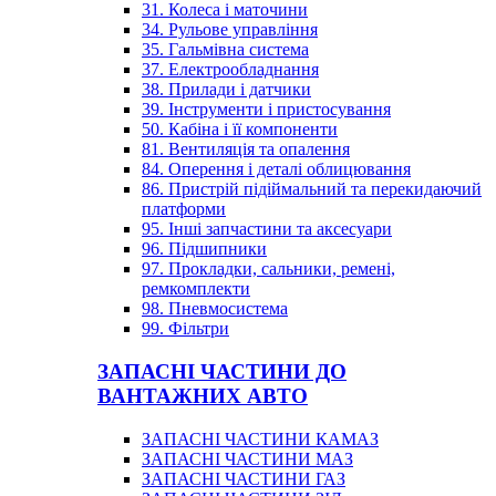
31. Колеса і маточини
34. Рульове управління
35. Гальмівна система
37. Електрообладнання
38. Прилади і датчики
39. Інструменти і пристосування
50. Кабіна і її компоненти
81. Вентиляція та опалення
84. Оперення і деталі облицювання
86. Пристрій підіймальний та перекидаючий
платформи
95. Інші запчастини та аксесуари
96. Підшипники
97. Прокладки, сальники, ремені,
ремкомплекти
98. Пневмосистема
99. Фільтри
ЗАПАСНІ ЧАСТИНИ ДО
ВАНТАЖНИХ АВТО
ЗАПАСНІ ЧАСТИНИ КАМАЗ
ЗАПАСНІ ЧАСТИНИ МАЗ
ЗАПАСНІ ЧАСТИНИ ГАЗ