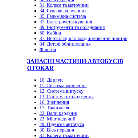
31. Колеса та маточини
34. Рульове керування
35. Гальмівна система
37. Електроустаткування
39. Інструменти та обладнання
50. Кабіна
81. Вентиляція та кондиціювання повітря
84. Деталі облицювання
Фільтри
ЗАПАСНІ ЧАСТИНИ АВТОБУСІВ
OTOKAR
10. Двигун
11. Система живлення
12. Система випуску
13. Система охолодження
16. Зчеплення
17. Трансмісія
22. Вали карданні
23. Міст ведучий
29. Підвіска автобуса
30. Вісь передня
31. Колеса та маточини