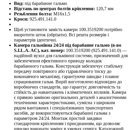
Вид:
під барабанне гальмо
Відстань по центрах болтів кріплення:
120,7 мм
Резьблення болта:
М16х1,5
Кроси:
925.491.141.0
Щоб установити замість камери 100.3519200 потрібно
вкоротити шток (обрізати). Всі решта розмерів і
параметрів ідентичні.
Камера гальмівна 24/24 під барабанне гальмо (в-во
S.I.L.A. AC), кат. номер:
100.3519200 (925.491.141.0) —
надійний вузол для гальмівної системи, призначений для
забезпечення ефективного приводу колодок
барабанного гальма. Конструкція забезпечує стабільну
передачу повітряного або гідравлічного тиску до
виконавчого механізму, гарантуючи швидке і плавне
спрацювання гальм. Виріб виготовлено відповідно до
виробничих стандартів, що гарантує довговічність та
стійкість до навантажень і кліматичних впливів. Камера
є прямою заміною оригінальних деталей з аналогічними
технічними характеристиками, сумісна з широким
рядом вантажних і спеціалізованих транспортних
засобів, де використовуються барабанні гальма з
параметром 24/24. Монтаж простий завдяки
стандартним кріпленням і приєднанням, що дозволяє
швидко виконати заміну в умовах сервісу. Каталожний