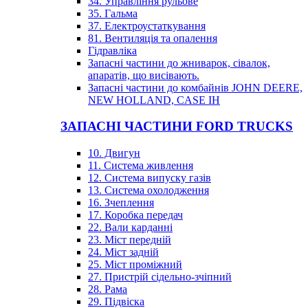
34. Управління рульове
35. Гальма
37. Електроустаткування
81. Вентиляція та опалення
Гідравліка
Запасні частини до жниварок, сівалок,
апаратів, що висівають.
Запасні частини до комбайнів JOHN DEERE,
NEW HOLLAND, CASE IH
ЗАПАСНІ ЧАСТИНИ FORD TRUCKS
10. Двигун
11. Система живлення
12. Система випуску газів
13. Система охолодження
16. Зчеплення
17. Коробка передач
22. Вали карданні
23. Міст передній
24. Міст задній
25. Міст проміжний
27. Пристрій сідельно-зчіпний
28. Рама
29. Підвіска