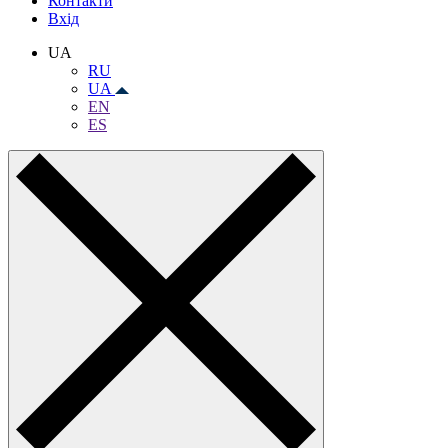
Контакти
Вхiд
UA
RU
UA
EN
ES