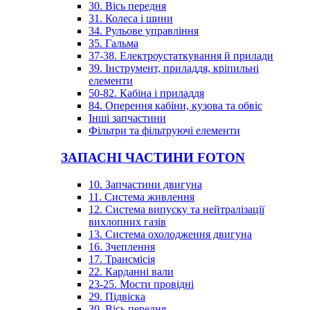
30. Вісь передня
31. Колеса і шини
34. Рульове управління
35. Гальма
37-38. Електроустаткування й прилади
39. Інструмент, приладдя, кріпильні
елементи
50-82. Кабіна і приладдя
84. Оперення кабіни, кузова та обвіс
Інші запчастини
Фільтри та фільтруючі елементи
ЗАПАСНІ ЧАСТИНИ FOTON
10. Запчастини двигуна
11. Система живлення
12. Система випуску та нейтралізації
вихлопних газів
13. Система охолодження двигуна
16. Зчеплення
17. Трансмісія
22. Карданні вали
23-25. Мости провідні
29. Підвіска
30. Вісь передня