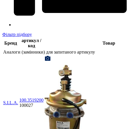
Фільтр підбору
артикул /
Бренд
Товар
код
Аналоги (замінники) для запитаного артикулу
100.3519200
S.I.L.A.
100027