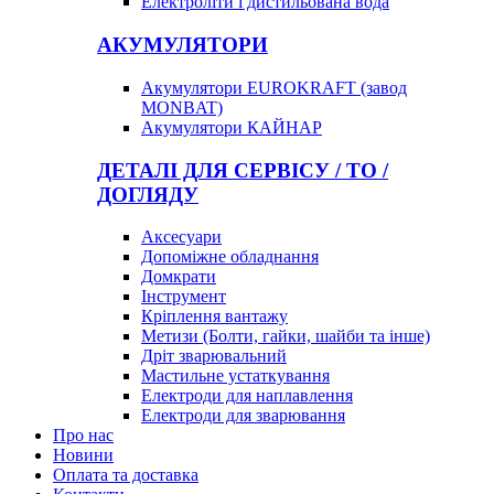
Електроліти і дистильована вода
АКУМУЛЯТОРИ
Акумулятори EUROKRAFT (завод
MONBAT)
Акумулятори КАЙНАР
ДЕТАЛІ ДЛЯ СЕРВІСУ / ТО /
ДОГЛЯДУ
Аксесуари
Допоміжне обладнання
Домкрати
Інструмент
Кріплення вантажу
Метизи (Болти, гайки, шайби та інше)
Дріт зварювальний
Мастильне устаткування
Електроди для наплавлення
Електроди для зварювання
Про нас
Новини
Оплата та доставка