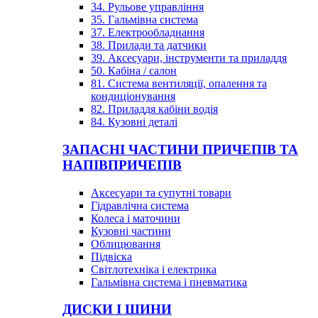
34. Рульове управління
35. Гальмівна система
37. Електрообладнання
38. Прилади та датчики
39. Аксесуари, інструменти та приладдя
50. Кабіна / салон
81. Система вентиляції, опалення та
кондиціонування
82. Приладдя кабіни водія
84. Кузовні деталі
ЗАПАСНІ ЧАСТИНИ ПРИЧЕПІВ ТА
НАПІВПРИЧЕПІВ
Аксесуари та супутні товари
Гідравлічна система
Колеса і маточини
Кузовні частини
Облицювання
Підвіска
Світлотехніка і електрика
Гальмівна система і пневматика
ДИСКИ І ШИНИ