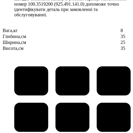
номер 100.3519200 (925.491.141.0) допоможе точно
ідентифікувати деталь при замовленні та
обслуговуванні.
Вага,кг
8
Глибина,см
35
Ширина,см
25
Висота,см
35