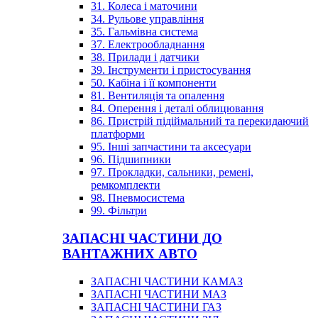
31. Колеса і маточини
34. Рульове управління
35. Гальмівна система
37. Електрообладнання
38. Прилади і датчики
39. Інструменти і пристосування
50. Кабіна і її компоненти
81. Вентиляція та опалення
84. Оперення і деталі облицювання
86. Пристрій підіймальний та перекидаючий
платформи
95. Інші запчастини та аксесуари
96. Підшипники
97. Прокладки, сальники, ремені,
ремкомплекти
98. Пневмосистема
99. Фільтри
ЗАПАСНІ ЧАСТИНИ ДО
ВАНТАЖНИХ АВТО
ЗАПАСНІ ЧАСТИНИ КАМАЗ
ЗАПАСНІ ЧАСТИНИ МАЗ
ЗАПАСНІ ЧАСТИНИ ГАЗ