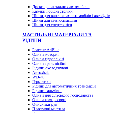
Диски до вантажних автомобілів
Камери і обідні стрічки
Шини для вантажних автомобілів і автобусів
Шини для сільгоспмашин
Шини для спецтехніки
МАСТИЛЬНІ МАТЕРІАЛИ ТА
РІДИНИ
Реагент AdBlue
Оливи моторні
Оливи гідравлічні
Оливи трансмісійні
Рідини охолоджуючі
Автохімія
WD-40
Герметики
Рідини для автоматичних трансмісій
Рідини гальмівні
Оливи для сільського господарства
Оливи компресорні
Очисники рук
Пластичні мастила