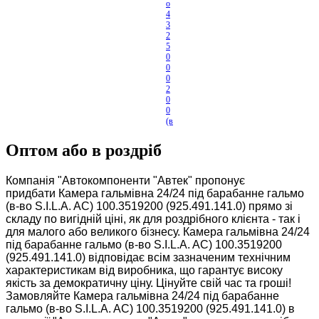
o
4
3
2
5
0
0
0
2
0
0
(в
-в
о
Оптом або в роздріб
...
Компанія "Автокомпоненти "Автек" пропонує
придбати Камера гальмівна 24/24 під барабанне гальмо
(в-во S.I.L.A. AC) 100.3519200 (925.491.141.0) прямо зі
складу по вигідній ціні, як для роздрібного клієнта - так і
для малого або великого бізнесу. Камера гальмівна 24/24
під барабанне гальмо (в-во S.I.L.A. AC) 100.3519200
(925.491.141.0) відповідає всім зазначеним технічним
характеристикам від виробника, що гарантує високу
якість за демократичну ціну. Цінуйте свій час та гроші!
Замовляйте Камера гальмівна 24/24 під барабанне
гальмо (в-во S.I.L.A. AC) 100.3519200 (925.491.141.0) в