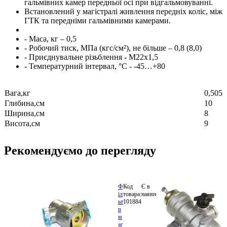
гальмівних камер передньої осі при відгальмовуванні.
Встановлений у магістралі живлення передніх коліс, між
ГТК та передніми гальмівними камерами.
- Маса, кг – 0,5
- Робочий тиск, МПа (кгс/см²), не більше – 0,8 (8,0)
- Приєднувальне різьблення - М22х1,5
- Температурний інтервал, °С - -45…+80
Вага,кг
0,505
Глибина,см
10
Ширина,см
8
Висота,см
9
Рекомендуємо до перегляду
Ф
Код
Є в
S.I.L.A.
324.84
іл
товара:
наявності
100.3511310
грн.
ьт
101884
В
р
ко
м
аг