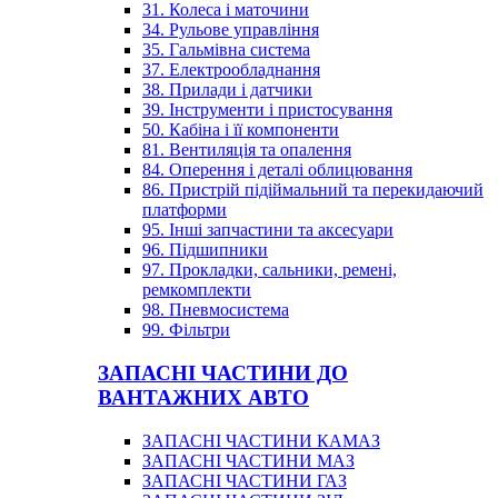
31. Колеса і маточини
34. Рульове управління
35. Гальмівна система
37. Електрообладнання
38. Прилади і датчики
39. Інструменти і пристосування
50. Кабіна і її компоненти
81. Вентиляція та опалення
84. Оперення і деталі облицювання
86. Пристрій підіймальний та перекидаючий
платформи
95. Інші запчастини та аксесуари
96. Підшипники
97. Прокладки, сальники, ремені,
ремкомплекти
98. Пневмосистема
99. Фільтри
ЗАПАСНІ ЧАСТИНИ ДО
ВАНТАЖНИХ АВТО
ЗАПАСНІ ЧАСТИНИ КАМАЗ
ЗАПАСНІ ЧАСТИНИ МАЗ
ЗАПАСНІ ЧАСТИНИ ГАЗ