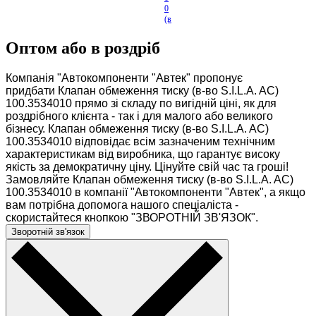
0
(в
-в
о
Оптом або в роздріб
...
Компанія "Автокомпоненти "Автек" пропонує
придбати Клапан обмеження тиску (в-во S.I.L.A. AC)
100.3534010 прямо зі складу по вигідній ціні, як для
роздрібного клієнта - так і для малого або великого
бізнесу. Клапан обмеження тиску (в-во S.I.L.A. AC)
100.3534010 відповідає всім зазначеним технічним
характеристикам від виробника, що гарантує високу
якість за демократичну ціну. Цінуйте свій час та гроші!
Замовляйте Клапан обмеження тиску (в-во S.I.L.A. AC)
100.3534010 в компанії "Автокомпоненти "Автек", а якщо
вам потрібна допомога нашого спеціаліста -
скористайтеся кнопкою "ЗВОРОТНІЙ ЗВ'ЯЗОК".
Зворотній зв'язок