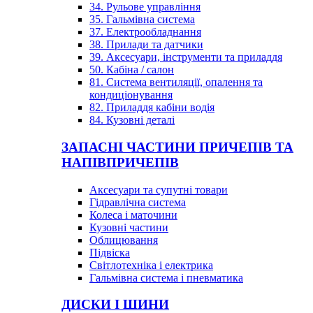
34. Рульове управління
35. Гальмівна система
37. Електрообладнання
38. Прилади та датчики
39. Аксесуари, інструменти та приладдя
50. Кабіна / салон
81. Система вентиляції, опалення та
кондиціонування
82. Приладдя кабіни водія
84. Кузовні деталі
ЗАПАСНІ ЧАСТИНИ ПРИЧЕПІВ ТА
НАПІВПРИЧЕПІВ
Аксесуари та супутні товари
Гідравлічна система
Колеса і маточини
Кузовні частини
Облицювання
Підвіска
Світлотехніка і електрика
Гальмівна система і пневматика
ДИСКИ І ШИНИ