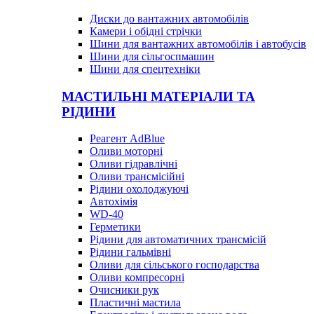
Диски до вантажних автомобілів
Камери і обідні стрічки
Шини для вантажних автомобілів і автобусів
Шини для сільгоспмашин
Шини для спецтехніки
МАСТИЛЬНІ МАТЕРІАЛИ ТА
РІДИНИ
Реагент AdBlue
Оливи моторні
Оливи гідравлічні
Оливи трансмісійні
Рідини охолоджуючі
Автохімія
WD-40
Герметики
Рідини для автоматичних трансмісій
Рідини гальмівні
Оливи для сільського господарства
Оливи компресорні
Очисники рук
Пластичні мастила