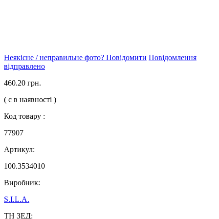
Неякісне / неправильне фото? Повідомити
Повідомлення
відправлено
460.20 грн.
( є в наявності )
Код товару :
77907
Артикул:
100.3534010
Виробник:
S.I.L.A.
ТН ЗЕД: