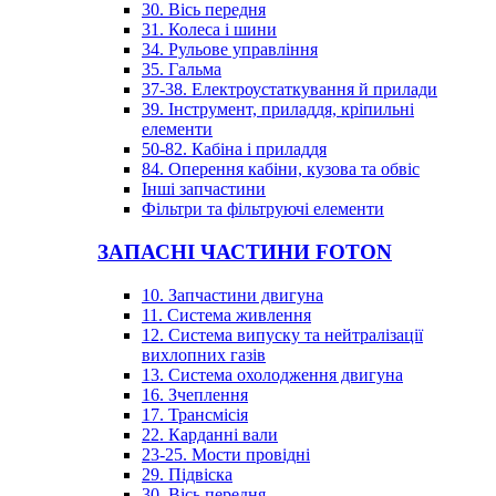
30. Вісь передня
31. Колеса і шини
34. Рульове управління
35. Гальма
37-38. Електроустаткування й прилади
39. Інструмент, приладдя, кріпильні
елементи
50-82. Кабіна і приладдя
84. Оперення кабіни, кузова та обвіс
Інші запчастини
Фільтри та фільтруючі елементи
ЗАПАСНІ ЧАСТИНИ FOTON
10. Запчастини двигуна
11. Система живлення
12. Система випуску та нейтралізації
вихлопних газів
13. Система охолодження двигуна
16. Зчеплення
17. Трансмісія
22. Карданні вали
23-25. Мости провідні
29. Підвіска
30. Вісь передня