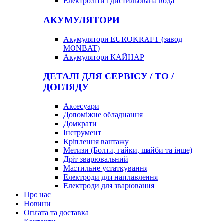
Електроліти і дистильована вода
АКУМУЛЯТОРИ
Акумулятори EUROKRAFT (завод
MONBAT)
Акумулятори КАЙНАР
ДЕТАЛІ ДЛЯ СЕРВІСУ / ТО /
ДОГЛЯДУ
Аксесуари
Допоміжне обладнання
Домкрати
Інструмент
Кріплення вантажу
Метизи (Болти, гайки, шайби та інше)
Дріт зварювальний
Мастильне устаткування
Електроди для наплавлення
Електроди для зварювання
Про нас
Новини
Оплата та доставка