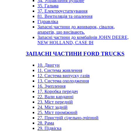
34. Управління рульове
35. Гальма
37. Електроустаткування
81. Вентиляція та опалення
Гідравліка
Запасні частини до жниварок, сівалок,
апаратів, що висівають.
Запасні частини до комбайнів JOHN DEERE,
NEW HOLLAND, CASE IH
ЗАПАСНІ ЧАСТИНИ FORD TRUCKS
10. Двигун
11. Система живлення
12. Система випуску газів
13. Система охолодження
16. Зчеплення
17. Коробка передач
22. Вали карданні
23. Міст передній
24. Міст задній
25. Міст проміжний
27. Пристрій сідельно-зчіпний
28. Рама
29. Підвіска