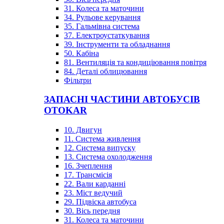
31. Колеса та маточини
34. Рульове керування
35. Гальмівна система
37. Електроустаткування
39. Інструменти та обладнання
50. Кабіна
81. Вентиляція та кондиціювання повітря
84. Деталі облицювання
Фільтри
ЗАПАСНІ ЧАСТИНИ АВТОБУСІВ
OTOKAR
10. Двигун
11. Система живлення
12. Система випуску
13. Система охолодження
16. Зчеплення
17. Трансмісія
22. Вали карданні
23. Міст ведучий
29. Підвіска автобуса
30. Вісь передня
31. Колеса та маточини