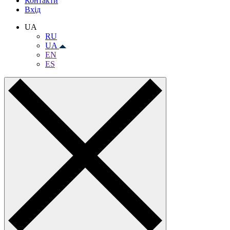
Контакти
Вхiд
UA
RU
UA
EN
ES