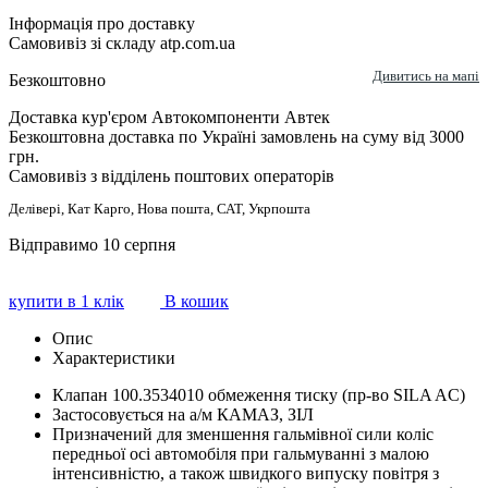
Інформація про доставку
Самовивіз зі складу atp.com.ua
Дивитись на мапі
Безкоштовно
Доставка кур'єром Автокомпоненти Автек
Безкоштовна доставка по Україні замовлень на суму від 3000
грн.
Самовивіз з відділень поштових операторів
Делівері, Кат Карго, Нова пошта, САТ, Укрпошта
Відправимо 10 серпня
купити в 1 клік
В кошик
Опис
Характеристики
Клапан 100.3534010 обмеження тиску (пр-во SILA AC)
Застосовується на а/м КАМАЗ, ЗІЛ
Призначений для зменшення гальмівної сили коліс
передньої осі автомобіля при гальмуванні з малою
інтенсивністю, а також швидкого випуску повітря з