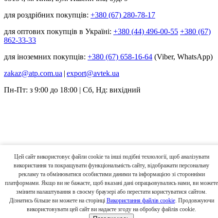
для роздрібних покупців:
+380 (67) 280-78-17
для оптових покупців в Україні:
+380 (44) 496-00-55
+380 (67)
862-33-33
для іноземних покупців:
+380 (67) 658-16-64
(Viber, WhatsApp)
zakaz@atp.com.ua
|
export@avtek.ua
Пн-Пт: з 9:00 до 18:00 | Сб, Нд: вихідний
Цей сайт використовує файли cookie та інші подібні технології, щоб аналізувати
використання та покращувати функціональність сайту, відображати персональну
рекламу та обмінюватися особистими даними та інформацією зі сторонніми
платформами. Якщо ви не бажаєте, щоб вказані дані опрацьовувались нами, ви можете
змінити налаштування в своєму браузері або перестати користуватися сайтом.
Дізнатись більше ви можете на сторінці
Використання файлів cookie
. Продовжуючи
використовувати цей сайт ви надаєте згоду на обробку файлів cookie.