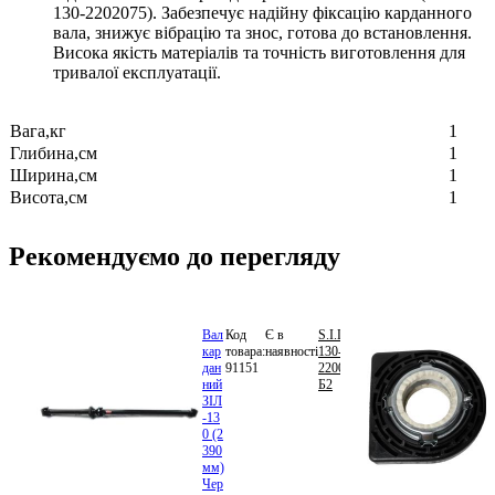
130-2202075). Забезпечує надійну фіксацію карданного
вала, знижує вібрацію та знос, готова до встановлення.
Висока якість матеріалів та точність виготовлення для
тривалої експлуатації.
Вага,кг
1
Глибина,см
1
Ширина,см
1
Висота,см
1
Рекомендуємо до перегляду
Вал
Код
Є в
S.I.L.A.
9
кар
товара:
наявності
130-
640.02
дан
91151
2200023Д-
грн.
В
ний
Б2
кошик
ЗІЛ
-13
0 (2
390
мм)
Чер