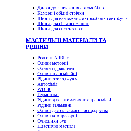
Диски до вантажних автомобілів
Камери і обідні стрічки
Шини для вантажних автомобілів і автобусів
Шини для сільгоспмашин
Шини для спецтехніки
МАСТИЛЬНІ МАТЕРІАЛИ ТА
РІДИНИ
Реагент AdBlue
Оливи моторні
Оливи гідравлічні
Оливи трансмісійні
Рідини охолоджуючі
Автохімія
WD-40
Герметики
Рідини для автоматичних трансмісій
Рідини гальмівні
Оливи для сільського господарства
Оливи компресорні
Очисники рук
Пластичні мастила