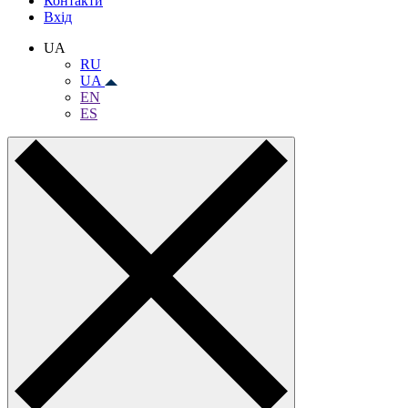
Контакти
Вхiд
UA
RU
UA
EN
ES