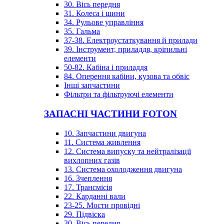
30. Вісь передня
31. Колеса і шини
34. Рульове управління
35. Гальма
37-38. Електроустаткування й прилади
39. Інструмент, приладдя, кріпильні
елементи
50-82. Кабіна і приладдя
84. Оперення кабіни, кузова та обвіс
Інші запчастини
Фільтри та фільтруючі елементи
ЗАПАСНІ ЧАСТИНИ FOTON
10. Запчастини двигуна
11. Система живлення
12. Система випуску та нейтралізації
вихлопних газів
13. Система охолодження двигуна
16. Зчеплення
17. Трансмісія
22. Карданні вали
23-25. Мости провідні
29. Підвіска
30. Вісь передня