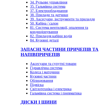
34. Рульове управління
35. Гальмівна система
37. Електрообладнання
38. Прилади та датчики
39. Аксесуари, інструменти та приладдя
50. Кабіна / салон
81. Система вентиляції, опалення та
кондиціонування
82. Приладдя кабіни водія
84. Кузовні деталі
ЗАПАСНІ ЧАСТИНИ ПРИЧЕПІВ ТА
НАПІВПРИЧЕПІВ
Аксесуари та супутні товари
Гідравлічна система
Колеса і маточини
Кузовні частини
Облицювання
Підвіска
Світлотехніка і електрика
Гальмівна система і пневматика
ДИСКИ І ШИНИ