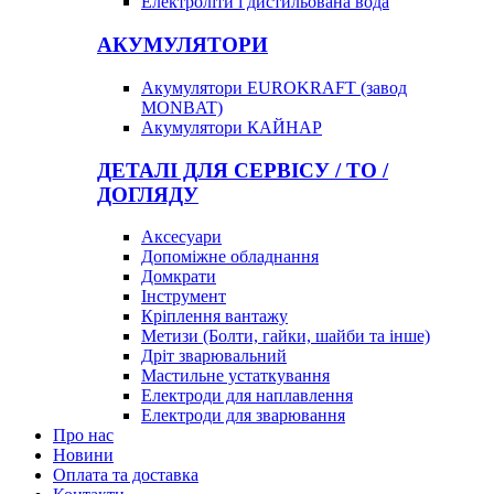
Електроліти і дистильована вода
АКУМУЛЯТОРИ
Акумулятори EUROKRAFT (завод
MONBAT)
Акумулятори КАЙНАР
ДЕТАЛІ ДЛЯ СЕРВІСУ / ТО /
ДОГЛЯДУ
Аксесуари
Допоміжне обладнання
Домкрати
Інструмент
Кріплення вантажу
Метизи (Болти, гайки, шайби та інше)
Дріт зварювальний
Мастильне устаткування
Електроди для наплавлення
Електроди для зварювання
Про нас
Новини
Оплата та доставка