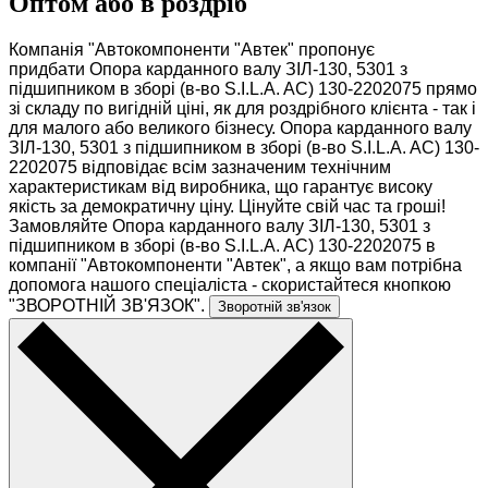
Оптом або в роздріб
Компанія "Автокомпоненти "Автек" пропонує
придбати Опора карданного валу ЗІЛ-130, 5301 з
підшипником в зборі (в-во S.I.L.A. AC) 130-2202075 прямо
зі складу по вигідній ціні, як для роздрібного клієнта - так і
для малого або великого бізнесу. Опора карданного валу
ЗІЛ-130, 5301 з підшипником в зборі (в-во S.I.L.A. AC) 130-
2202075 відповідає всім зазначеним технічним
характеристикам від виробника, що гарантує високу
якість за демократичну ціну. Цінуйте свій час та гроші!
Замовляйте Опора карданного валу ЗІЛ-130, 5301 з
підшипником в зборі (в-во S.I.L.A. AC) 130-2202075 в
компанії "Автокомпоненти "Автек", а якщо вам потрібна
допомога нашого спеціаліста - скористайтеся кнопкою
"ЗВОРОТНІЙ ЗВ'ЯЗОК".
Зворотній зв'язок