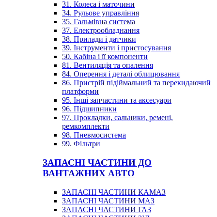
31. Колеса і маточини
34. Рульове управління
35. Гальмівна система
37. Електрообладнання
38. Прилади і датчики
39. Інструменти і пристосування
50. Кабіна і її компоненти
81. Вентиляція та опалення
84. Оперення і деталі облицювання
86. Пристрій підіймальний та перекидаючий
платформи
95. Інші запчастини та аксесуари
96. Підшипники
97. Прокладки, сальники, ремені,
ремкомплекти
98. Пневмосистема
99. Фільтри
ЗАПАСНІ ЧАСТИНИ ДО
ВАНТАЖНИХ АВТО
ЗАПАСНІ ЧАСТИНИ КАМАЗ
ЗАПАСНІ ЧАСТИНИ МАЗ
ЗАПАСНІ ЧАСТИНИ ГАЗ