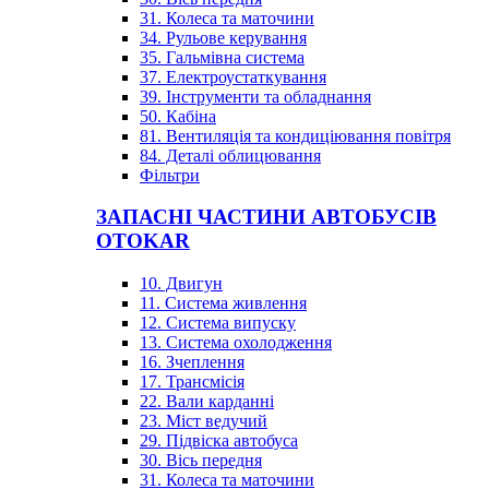
31. Колеса та маточини
34. Рульове керування
35. Гальмівна система
37. Електроустаткування
39. Інструменти та обладнання
50. Кабіна
81. Вентиляція та кондиціювання повітря
84. Деталі облицювання
Фільтри
ЗАПАСНІ ЧАСТИНИ АВТОБУСІВ
OTOKAR
10. Двигун
11. Система живлення
12. Система випуску
13. Система охолодження
16. Зчеплення
17. Трансмісія
22. Вали карданні
23. Міст ведучий
29. Підвіска автобуса
30. Вісь передня
31. Колеса та маточини