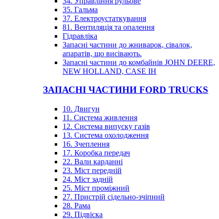
34. Управління рульове
35. Гальма
37. Електроустаткування
81. Вентиляція та опалення
Гідравліка
Запасні частини до жниварок, сівалок,
апаратів, що висівають.
Запасні частини до комбайнів JOHN DEERE,
NEW HOLLAND, CASE IH
ЗАПАСНІ ЧАСТИНИ FORD TRUCKS
10. Двигун
11. Система живлення
12. Система випуску газів
13. Система охолодження
16. Зчеплення
17. Коробка передач
22. Вали карданні
23. Міст передній
24. Міст задній
25. Міст проміжний
27. Пристрій сідельно-зчіпний
28. Рама
29. Підвіска