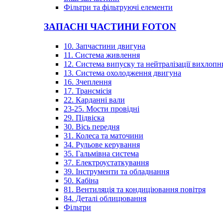
Фільтри та фільтруючі елементи
ЗАПАСНІ ЧАСТИНИ FOTON
10. Запчастини двигуна
11. Система живлення
12. Система випуску та нейтралізації вихлопн
13. Система охолодження двигуна
16. Зчеплення
17. Трансмісія
22. Карданні вали
23-25. Мости провідні
29. Підвіска
30. Вісь передня
31. Колеса та маточини
34. Рульове керування
35. Гальмівна система
37. Електроустаткування
39. Інструменти та обладнання
50. Кабіна
81. Вентиляція та кондиціювання повітря
84. Деталі облицювання
Фільтри