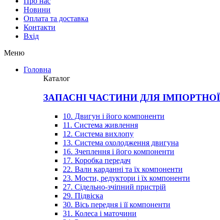
Про нас
Новини
Оплата та доставка
Контакти
Вхiд
Меню
Головна
Каталог
ЗАПАСНІ ЧАСТИНИ ДЛЯ ІМПОРТНО
10. Двигун і його компоненти
11. Система живлення
12. Система вихлопу
13. Система охолодження двигуна
16. Зчеплення і його компоненти
17. Коробка передач
22. Вали карданні та їх компоненти
23. Мости, редуктори і їх компоненти
27. Сідельно-зчіпний пристрій
29. Підвіска
30. Вісь передня і її компоненти
31. Колеса і маточини