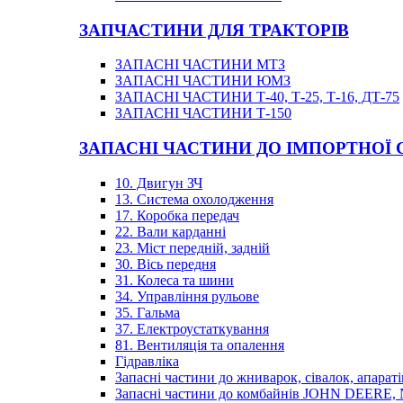
ЗАПЧАСТИНИ ДЛЯ ТРАКТОРІВ
ЗАПАСНІ ЧАСТИНИ МТЗ
ЗАПАСНІ ЧАСТИНИ ЮМЗ
ЗАПАСНІ ЧАСТИНИ Т-40, Т-25, Т-16, ДТ-75
ЗАПАСНІ ЧАСТИНИ Т-150
ЗАПАСНІ ЧАСТИНИ ДО ІМПОРТНОЇ
10. Двигун ЗЧ
13. Система охолодження
17. Коробка передач
22. Вали карданні
23. Міст передній, задній
30. Вісь передня
31. Колеса та шини
34. Управління рульове
35. Гальма
37. Електроустаткування
81. Вентиляція та опалення
Гідравліка
Запасні частини до жниварок, сівалок, апараті
Запасні частини до комбайнів JOHN DEER