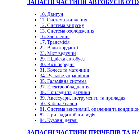
ЗАПАСНІ ЧАСТИНИ АВТОБУСІВ OT
10. Двигун
11. Система живлення
12. Система випуску
13. Система охолодження
16. Зчеплення
17. Трансмісія
22. Вали карданні
23. Міст ведучий
29. Підвіска автобуса
30. Вісь передня
31. Колеса та маточини
34. Рульове управління
35. Гальмівна система
37. Електрообладнання
38. Прилади та датчики
39. Аксесуари, інструменти та приладдя
50. Кабіна / салон
81. Система вентиляції, опалення та кондиці
82. Приладдя кабіни водія
84. Кузовні деталі
ЗАПАСНІ ЧАСТИНИ ПРИЧЕПІВ ТА Н