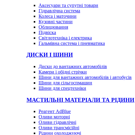
Аксесуари та супутні товари
Гідравлічна система
Колеса і маточини
Кузовні частини
Облицювання
Підвіска
Світлотехніка і електрика
Гальмівна система і пневматика
ДИСКИ І ШИНИ
Диски до вантажних автомобілів
Камери і обідні стрічки
Шини для вантажних автомобілів і автобусів
Шини для сільгоспмашин
Шини для спецтехніки
МАСТИЛЬНІ МАТЕРІАЛИ ТА РІДИНИ
Реагент AdBlue
Оливи моторні
Оливи гідравлічні
Оливи трансмісійні
Рідини охолоджуючі