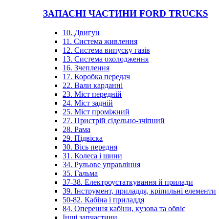
ЗАПАСНІ ЧАСТИНИ FORD TRUCKS
10. Двигун
11. Система живлення
12. Система випуску газів
13. Система охолодження
16. Зчеплення
17. Коробка передач
22. Вали карданні
23. Міст передній
24. Міст задній
25. Міст проміжний
27. Пристрій сідельно-зчіпний
28. Рама
29. Підвіска
30. Вісь передня
31. Колеса і шини
34. Рульове управління
35. Гальма
37-38. Електроустаткування й прилади
39. Інструмент, приладдя, кріпильні елементи
50-82. Кабіна і приладдя
84. Оперення кабіни, кузова та обвіс
Інші запчастини