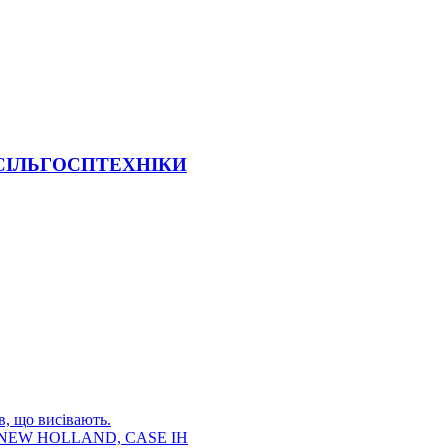
 СІЛЬГОСПТЕХНІКИ
в, що висівають.
E, NEW HOLLAND, CASE IH