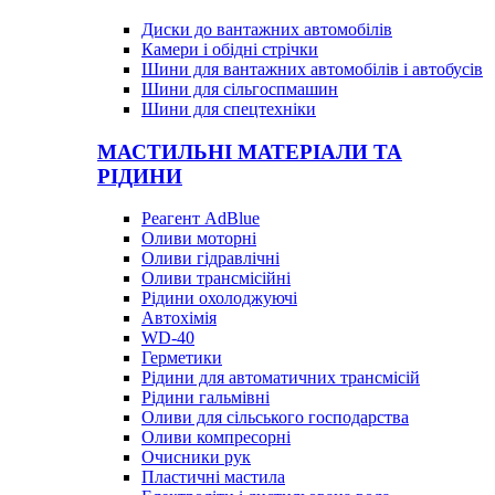
Диски до вантажних автомобілів
Камери і обідні стрічки
Шини для вантажних автомобілів і автобусів
Шини для сільгоспмашин
Шини для спецтехніки
МАСТИЛЬНІ МАТЕРІАЛИ ТА
РІДИНИ
Реагент AdBlue
Оливи моторні
Оливи гідравлічні
Оливи трансмісійні
Рідини охолоджуючі
Автохімія
WD-40
Герметики
Рідини для автоматичних трансмісій
Рідини гальмівні
Оливи для сільського господарства
Оливи компресорні
Очисники рук
Пластичні мастила