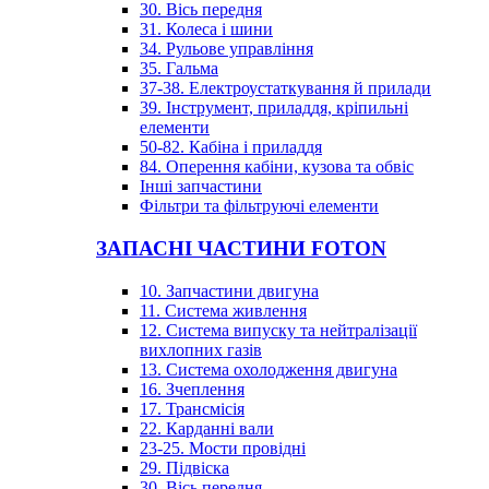
30. Вісь передня
31. Колеса і шини
34. Рульове управління
35. Гальма
37-38. Електроустаткування й прилади
39. Інструмент, приладдя, кріпильні
елементи
50-82. Кабіна і приладдя
84. Оперення кабіни, кузова та обвіс
Інші запчастини
Фільтри та фільтруючі елементи
ЗАПАСНІ ЧАСТИНИ FOTON
10. Запчастини двигуна
11. Система живлення
12. Система випуску та нейтралізації
вихлопних газів
13. Система охолодження двигуна
16. Зчеплення
17. Трансмісія
22. Карданні вали
23-25. Мости провідні
29. Підвіска
30. Вісь передня