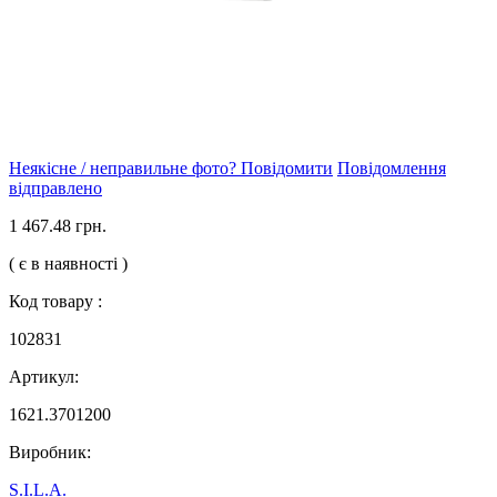
Неякісне / неправильне фото? Повідомити
Повідомлення
відправлено
1 467.48 грн.
( є в наявності )
Код товару :
102831
Артикул:
1621.3701200
Виробник:
S.I.L.A.