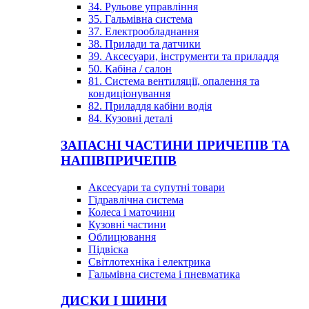
34. Рульове управління
35. Гальмівна система
37. Електрообладнання
38. Прилади та датчики
39. Аксесуари, інструменти та приладдя
50. Кабіна / салон
81. Система вентиляції, опалення та
кондиціонування
82. Приладдя кабіни водія
84. Кузовні деталі
ЗАПАСНІ ЧАСТИНИ ПРИЧЕПІВ ТА
НАПІВПРИЧЕПІВ
Аксесуари та супутні товари
Гідравлічна система
Колеса і маточини
Кузовні частини
Облицювання
Підвіска
Світлотехніка і електрика
Гальмівна система і пневматика
ДИСКИ І ШИНИ