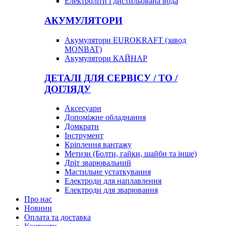
Електроліти і дистильована вода
АКУМУЛЯТОРИ
Акумулятори EUROKRAFT (завод
MONBAT)
Акумулятори КАЙНАР
ДЕТАЛІ ДЛЯ СЕРВІСУ / ТО /
ДОГЛЯДУ
Аксесуари
Допоміжне обладнання
Домкрати
Інструмент
Кріплення вантажу
Метизи (Болти, гайки, шайби та інше)
Дріт зварювальний
Мастильне устаткування
Електроди для наплавлення
Електроди для зварювання
Про нас
Новини
Оплата та доставка