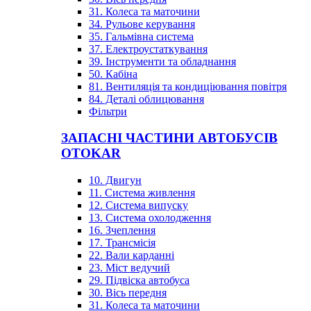
31. Колеса та маточини
34. Рульове керування
35. Гальмівна система
37. Електроустаткування
39. Інструменти та обладнання
50. Кабіна
81. Вентиляція та кондиціювання повітря
84. Деталі облицювання
Фільтри
ЗАПАСНІ ЧАСТИНИ АВТОБУСІВ
OTOKAR
10. Двигун
11. Система живлення
12. Система випуску
13. Система охолодження
16. Зчеплення
17. Трансмісія
22. Вали карданні
23. Міст ведучий
29. Підвіска автобуса
30. Вісь передня
31. Колеса та маточини