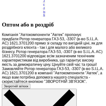
З
е
л
ь-
Б
із
н
Оптом або в роздріб
е
с
н/
Компанія "Автокомпоненти "Автек" пропонує
з,
придбати Ротор генератора ГАЗ-53, -3307 (в-во S.I.L.A.
...
AC) 1621.3701200 прямо зі складу по вигідній ціні, як для
роздрібного клієнта - так і для малого або великого
бізнесу. Ротор генератора ГАЗ-53, -3307 (в-во S.I.L.A. AC)
1621.3701200 відповідає всім зазначеним технічним
характеристикам від виробника, що гарантує високу
якість за демократичну ціну. Цінуйте свій час та гроші!
Замовляйте Ротор генератора ГАЗ-53, -3307 (в-во S.I.L.A.
AC) 1621.3701200 в компанії "Автокомпоненти "Автек", а
якщо вам потрібна допомога нашого спеціаліста -
скористайтеся кнопкою "ЗВОРОТНІЙ ЗВ'ЯЗОК".
Зворотній зв'язок