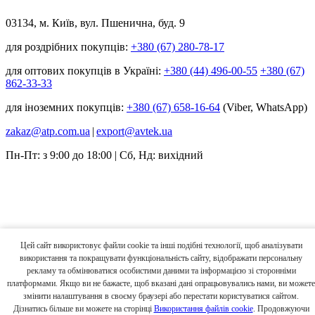
03134, м. Київ, вул. Пшенична, буд. 9
для роздрібних покупців:
+380 (67) 280-78-17
для оптових покупців в Україні:
+380 (44) 496-00-55
+380 (67)
862-33-33
для іноземних покупців:
+380 (67) 658-16-64
(Viber, WhatsApp)
zakaz@atp.com.ua
|
export@avtek.ua
Пн-Пт: з 9:00 до 18:00 | Сб, Нд: вихідний
Цей сайт використовує файли cookie та інші подібні технології, щоб аналізувати
використання та покращувати функціональність сайту, відображати персональну
рекламу та обмінюватися особистими даними та інформацією зі сторонніми
платформами. Якщо ви не бажаєте, щоб вказані дані опрацьовувались нами, ви можете
змінити налаштування в своєму браузері або перестати користуватися сайтом.
Дізнатись більше ви можете на сторінці
Використання файлів cookie
. Продовжуючи