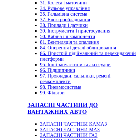
31. Колеса і маточини
34. Рульове управління
35. Гальмівна система
37. Електрообладнання
38. Прилади і датчики
39. Інструменти і пристосування
50. Кабіна і її компоненти
81. Вентиляція та опалення
84. Оперення і деталі облицювання
86. Пристрій підіймальний та перекидаючий
платформи
95. Інші запчастини та аксесуари
96. Підшипники
97. Прокладки, сальники, ремені,
ремкомплекти
98. Пневмосистема
99. Фільтри
ЗАПАСНІ ЧАСТИНИ ДО
ВАНТАЖНИХ АВТО
ЗАПАСНІ ЧАСТИНИ КАМАЗ
ЗАПАСНІ ЧАСТИНИ МАЗ
ЗАПАСНІ ЧАСТИНИ ГАЗ