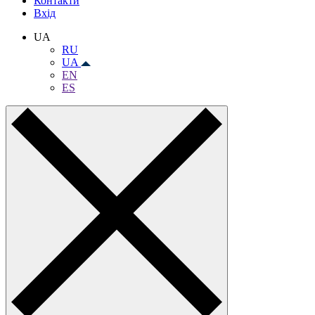
Контакти
Вхiд
UA
RU
UA
EN
ES