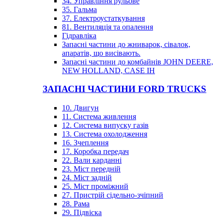
34. Управління рульове
35. Гальма
37. Електроустаткування
81. Вентиляція та опалення
Гідравліка
Запасні частини до жниварок, сівалок,
апаратів, що висівають.
Запасні частини до комбайнів JOHN DEERE,
NEW HOLLAND, CASE IH
ЗАПАСНІ ЧАСТИНИ FORD TRUCKS
10. Двигун
11. Система живлення
12. Система випуску газів
13. Система охолодження
16. Зчеплення
17. Коробка передач
22. Вали карданні
23. Міст передній
24. Міст задній
25. Міст проміжний
27. Пристрій сідельно-зчіпний
28. Рама
29. Підвіска