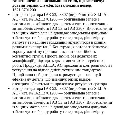
Виготовлений з високоміцної сталі, що забезпечує
довгий термін служби. Каталожний номер:
1621.3701200.
Ротор генератора ГАЗ-53, -3307 (виробництва S.I.L.A.
AC), кат. № 1621.3701200 — оригінальна запасна
частина високої якості для системи електропостачання
автомобілів сімейств ГАЗ-53 та ГАЗ-3307. Виготовлений
із міцних матеріалів і відповідає заводським допускам,
забезпечує стабільну роботу генератора, рівномірну
напругу та надійне заряджання акумулятора в різних
режимах експлуатації. Конструкція ротора забезпечує
хорошу магнітну проникність та зносостійкість
контактної групи. Проста заміна без додаткових
модифікацій, підходить для ремонтних та сервісних
робіт. Продукція S.I.L.A. AC проходить контроль якості і
тестування на відповідність технічним стандартам.
Придбавши цей ротор, ви отримуєте довговічну й
ефективну деталь, що зменшує ризик відмов
електричної системи та продовжує ресурс генератора.
Ротор генератора ГАЗ-53, -3307 (виробництва S.I.L.A.
AC), кат. № 1621.3701200 — оригінальна запасна
частина високої якості для системи електропостачання
автомобілів сімейств ГАЗ-53 та ГАЗ-3307. Виготовлений
із міцних матеріалів і відповідає заводським допускам,
забезпечує стабільну роботу генератора, рівномірну