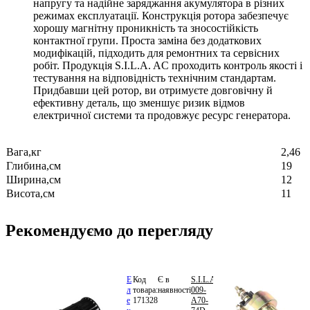
напругу та надійне заряджання акумулятора в різних
режимах експлуатації. Конструкція ротора забезпечує
хорошу магнітну проникність та зносостійкість
контактної групи. Проста заміна без додаткових
модифікацій, підходить для ремонтних та сервісних
робіт. Продукція S.I.L.A. AC проходить контроль якості і
тестування на відповідність технічним стандартам.
Придбавши цей ротор, ви отримуєте довговічну й
ефективну деталь, що зменшує ризик відмов
електричної системи та продовжує ресурс генератора.
Вага,кг
2,46
Глибина,см
19
Ширина,см
12
Висота,см
11
Рекомендуємо до перегляду
Е
Код
Є в
S.I.L.A.
535.68
л
товара:
наявності
009-
грн.
е
171328
А70-
В