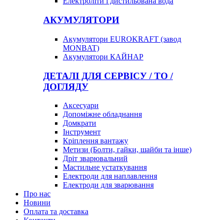
Електроліти і дистильована вода
АКУМУЛЯТОРИ
Акумулятори EUROKRAFT (завод
MONBAT)
Акумулятори КАЙНАР
ДЕТАЛІ ДЛЯ СЕРВІСУ / ТО /
ДОГЛЯДУ
Аксесуари
Допоміжне обладнання
Домкрати
Інструмент
Кріплення вантажу
Метизи (Болти, гайки, шайби та інше)
Дріт зварювальний
Мастильне устаткування
Електроди для наплавлення
Електроди для зварювання
Про нас
Новини
Оплата та доставка