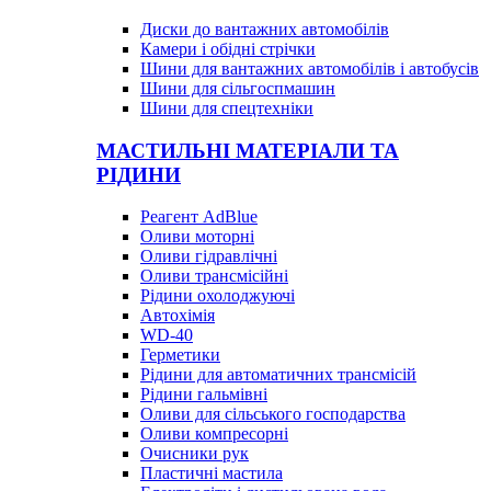
Диски до вантажних автомобілів
Камери і обідні стрічки
Шини для вантажних автомобілів і автобусів
Шини для сільгоспмашин
Шини для спецтехніки
МАСТИЛЬНІ МАТЕРІАЛИ ТА
РІДИНИ
Реагент AdBlue
Оливи моторні
Оливи гідравлічні
Оливи трансмісійні
Рідини охолоджуючі
Автохімія
WD-40
Герметики
Рідини для автоматичних трансмісій
Рідини гальмівні
Оливи для сільського господарства
Оливи компресорні
Очисники рук
Пластичні мастила