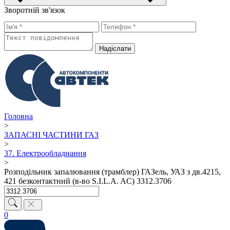
Зворотній зв'язок
Надiслати
Головна
>
ЗАПАСНІ ЧАСТИНИ ГАЗ
>
37. Електрообладнання
>
Розподiльник запалювання (трамблер) ГАЗель, УАЗ з дв.4215,
421 безконтактний (в-во S.I.L.A. AC) 3312.3706
0