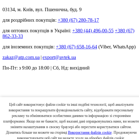
03134, м. Київ, вул. Пшенична, буд. 9
для роздрібних покупців:
+380 (67) 280-78-17
для оптових покупців в Україні:
+380 (44) 496-00-55
+380 (67)
862-33-33
для іноземних покупців:
+380 (67) 658-16-64
(Viber, WhatsApp)
zakaz@atp.com.ua
|
export@avtek.ua
Пн-Пт: з 9:00 до 18:00 | Сб, Нд: вихідний
Цей сайт використовує файли cookie та інші подібні технології, щоб аналізувати
використання та покращувати функціональність сайту, відображати персональну
рекламу та обмінюватися особистими даними та інформацією зі сторонніми
платформами. Якщо ви не бажаєте, щоб вказані дані опрацьовувались нами, ви можете
змінити налаштування в своєму браузері або перестати користуватися сайтом.
Дізнатись більше ви можете на сторінці
Використання файлів cookie
. Продовжуючи
використовувати цей сайт ви надаєте згоду на обробку файлів cookie.