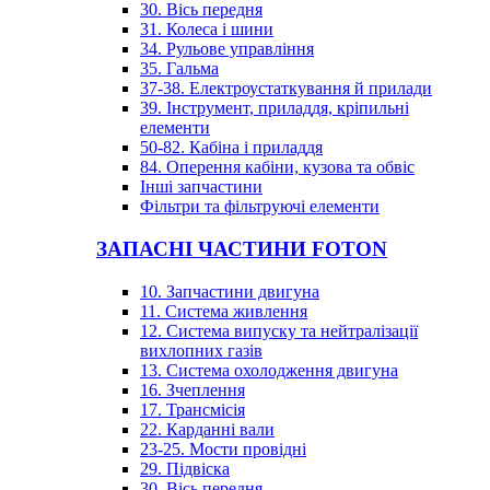
30. Вісь передня
31. Колеса і шини
34. Рульове управління
35. Гальма
37-38. Електроустаткування й прилади
39. Інструмент, приладдя, кріпильні
елементи
50-82. Кабіна і приладдя
84. Оперення кабіни, кузова та обвіс
Інші запчастини
Фільтри та фільтруючі елементи
ЗАПАСНІ ЧАСТИНИ FOTON
10. Запчастини двигуна
11. Система живлення
12. Система випуску та нейтралізації
вихлопних газів
13. Система охолодження двигуна
16. Зчеплення
17. Трансмісія
22. Карданні вали
23-25. Мости провідні
29. Підвіска
30. Вісь передня