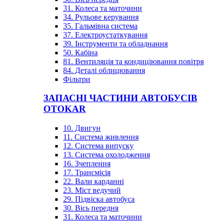
31. Колеса та маточини
34. Рульове керування
35. Гальмівна система
37. Електроустаткування
39. Інструменти та обладнання
50. Кабіна
81. Вентиляція та кондиціювання повітря
84. Деталі облицювання
Фільтри
ЗАПАСНІ ЧАСТИНИ АВТОБУСІВ
OTOKAR
10. Двигун
11. Система живлення
12. Система випуску
13. Система охолодження
16. Зчеплення
17. Трансмісія
22. Вали карданні
23. Міст ведучий
29. Підвіска автобуса
30. Вісь передня
31. Колеса та маточини