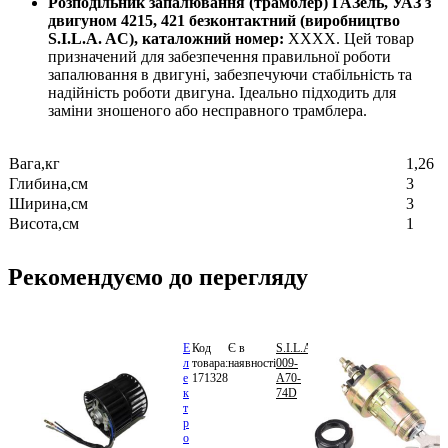
Розподільник запалювання (трамблер) ГАЗель, УАЗ з
двигуном 4215, 421 безконтактний (виробництво
S.I.L.A. AC), каталожний номер:
XXXX. Цей товар
призначений для забезпечення правильної роботи
запалювання в двигуні, забезпечуючи стабільність та
надійність роботи двигуна. Ідеально підходить для
заміни зношеного або несправного трамблера.
Вага,кг
1,26
Глибина,см
3
Ширина,см
3
Висота,см
1
Рекомендуємо до перегляду
Е
Код
Є в
S.I.L.A.
535.68
л
товара:
наявності
009-
грн.
е
171328
А70-
В
к
74D
кошик
т
р
о