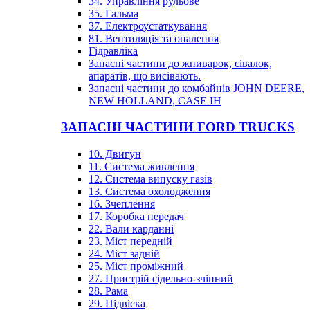
34. Управління рульове
35. Гальма
37. Електроустаткування
81. Вентиляція та опалення
Гідравліка
Запасні частини до жниварок, сівалок,
апаратів, що висівають.
Запасні частини до комбайнів JOHN DEERE,
NEW HOLLAND, CASE IH
ЗАПАСНІ ЧАСТИНИ FORD TRUCKS
10. Двигун
11. Система живлення
12. Система випуску газів
13. Система охолодження
16. Зчеплення
17. Коробка передач
22. Вали карданні
23. Міст передній
24. Міст задній
25. Міст проміжний
27. Пристрій сідельно-зчіпний
28. Рама
29. Підвіска