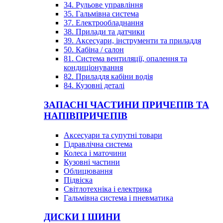
34. Рульове управління
35. Гальмівна система
37. Електрообладнання
38. Прилади та датчики
39. Аксесуари, інструменти та приладдя
50. Кабіна / салон
81. Система вентиляції, опалення та
кондиціонування
82. Приладдя кабіни водія
84. Кузовні деталі
ЗАПАСНІ ЧАСТИНИ ПРИЧЕПІВ ТА
НАПІВПРИЧЕПІВ
Аксесуари та супутні товари
Гідравлічна система
Колеса і маточини
Кузовні частини
Облицювання
Підвіска
Світлотехніка і електрика
Гальмівна система і пневматика
ДИСКИ І ШИНИ