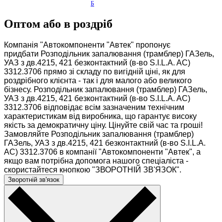
Б
із
н
Оптом або в роздріб
е
с
н/
Компанія "Автокомпоненти "Автек" пропонує
з,
придбати Розподiльник запалювання (трамблер) ГАЗель,
...
УАЗ з дв.4215, 421 безконтактний (в-во S.I.L.A. AC)
3312.3706 прямо зі складу по вигідній ціні, як для
роздрібного клієнта - так і для малого або великого
бізнесу. Розподiльник запалювання (трамблер) ГАЗель,
УАЗ з дв.4215, 421 безконтактний (в-во S.I.L.A. AC)
3312.3706 відповідає всім зазначеним технічним
характеристикам від виробника, що гарантує високу
якість за демократичну ціну. Цінуйте свій час та гроші!
Замовляйте Розподiльник запалювання (трамблер)
ГАЗель, УАЗ з дв.4215, 421 безконтактний (в-во S.I.L.A.
AC) 3312.3706 в компанії "Автокомпоненти "Автек", а
якщо вам потрібна допомога нашого спеціаліста -
скористайтеся кнопкою "ЗВОРОТНІЙ ЗВ'ЯЗОК".
Зворотній зв'язок