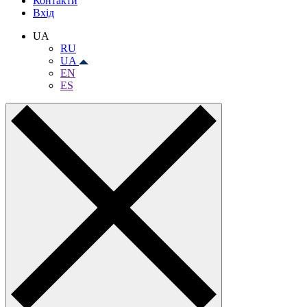
Контакти
Вхiд
UA
RU
UA
EN
ES