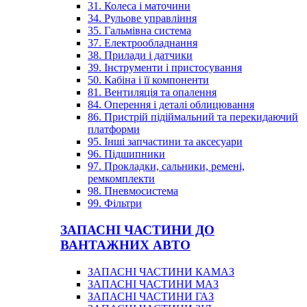
31. Колеса і маточини
34. Рульове управління
35. Гальмівна система
37. Електрообладнання
38. Прилади і датчики
39. Інструменти і пристосування
50. Кабіна і її компоненти
81. Вентиляція та опалення
84. Оперення і деталі облицювання
86. Пристрій підіймальний та перекидаючий
платформи
95. Інші запчастини та аксесуари
96. Підшипники
97. Прокладки, сальники, ремені,
ремкомплекти
98. Пневмосистема
99. Фільтри
ЗАПАСНІ ЧАСТИНИ ДО
ВАНТАЖНИХ АВТО
ЗАПАСНІ ЧАСТИНИ КАМАЗ
ЗАПАСНІ ЧАСТИНИ МАЗ
ЗАПАСНІ ЧАСТИНИ ГАЗ