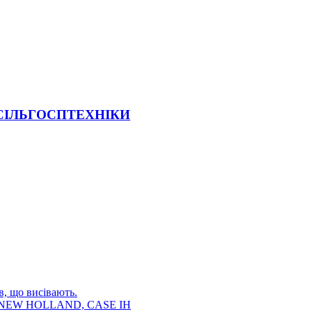
 СІЛЬГОСПТЕХНІКИ
в, що висівають.
E, NEW HOLLAND, CASE IH