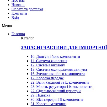
Про нас
Новини
Оплата та доставка
Контакти
Вхiд
Меню
Головна
Каталог
ЗАПАСНІ ЧАСТИНИ ДЛЯ ІМПОРТНО
10. Двигун і його компоненти
11. Система живлення
12. Система вихлопу
13. Система охолодження двигуна
16. Зчеплення і його компоненти
17. Коробка передач
22. Вали карданні та їх компоненти
23. Мости, редуктори і їх компоненти
27. Сідельно-зчіпний пристрій
29. Підвіска
30. Вісь передня і її компоненти
31. Колеса і маточини