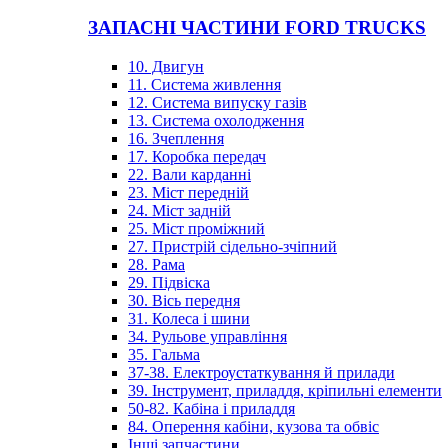
ЗАПАСНІ ЧАСТИНИ FORD TRUCKS
10. Двигун
11. Система живлення
12. Система випуску газів
13. Система охолодження
16. Зчеплення
17. Коробка передач
22. Вали карданні
23. Міст передній
24. Міст задній
25. Міст проміжний
27. Пристрій сідельно-зчіпний
28. Рама
29. Підвіска
30. Вісь передня
31. Колеса і шини
34. Рульове управління
35. Гальма
37-38. Електроустаткування й прилади
39. Інструмент, приладдя, кріпильні елементи
50-82. Кабіна і приладдя
84. Оперення кабіни, кузова та обвіс
Інші запчастини