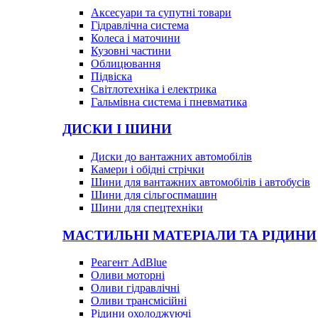
Аксесуари та супутні товари
Гідравлічна система
Колеса і маточини
Кузовні частини
Облицювання
Підвіска
Світлотехніка і електрика
Гальмівна система і пневматика
ДИСКИ І ШИНИ
Диски до вантажних автомобілів
Камери і обідні стрічки
Шини для вантажних автомобілів і автобусів
Шини для сільгоспмашин
Шини для спецтехніки
МАСТИЛЬНІ МАТЕРІАЛИ ТА РІДИНИ
Реагент AdBlue
Оливи моторні
Оливи гідравлічні
Оливи трансмісійні
Рідини охолоджуючі