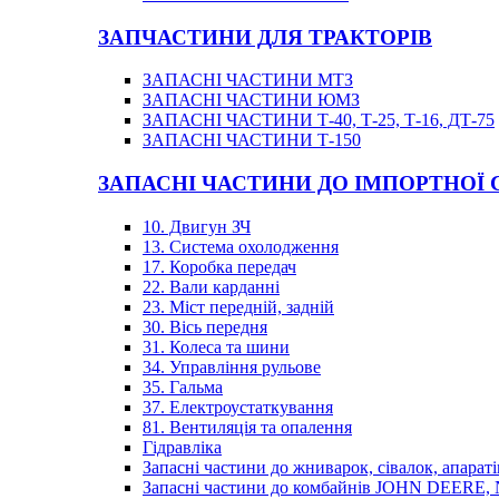
ЗАПЧАСТИНИ ДЛЯ ТРАКТОРІВ
ЗАПАСНІ ЧАСТИНИ МТЗ
ЗАПАСНІ ЧАСТИНИ ЮМЗ
ЗАПАСНІ ЧАСТИНИ Т-40, Т-25, Т-16, ДТ-75
ЗАПАСНІ ЧАСТИНИ Т-150
ЗАПАСНІ ЧАСТИНИ ДО ІМПОРТНОЇ
10. Двигун ЗЧ
13. Система охолодження
17. Коробка передач
22. Вали карданні
23. Міст передній, задній
30. Вісь передня
31. Колеса та шини
34. Управління рульове
35. Гальма
37. Електроустаткування
81. Вентиляція та опалення
Гідравліка
Запасні частини до жниварок, сівалок, апараті
Запасні частини до комбайнів JOHN DEER