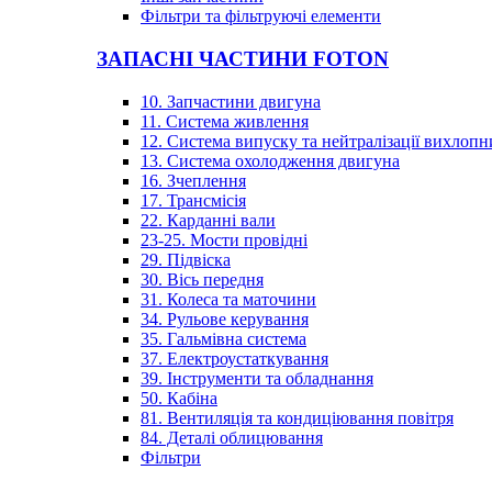
Фільтри та фільтруючі елементи
ЗАПАСНІ ЧАСТИНИ FOTON
10. Запчастини двигуна
11. Система живлення
12. Система випуску та нейтралізації вихлопн
13. Система охолодження двигуна
16. Зчеплення
17. Трансмісія
22. Карданні вали
23-25. Мости провідні
29. Підвіска
30. Вісь передня
31. Колеса та маточини
34. Рульове керування
35. Гальмівна система
37. Електроустаткування
39. Інструменти та обладнання
50. Кабіна
81. Вентиляція та кондиціювання повітря
84. Деталі облицювання
Фільтри