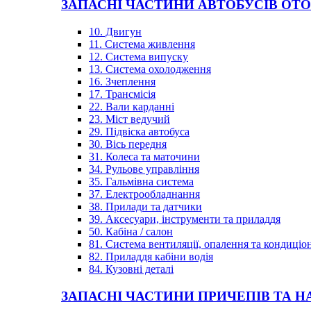
ЗАПАСНІ ЧАСТИНИ АВТОБУСІВ OT
10. Двигун
11. Система живлення
12. Система випуску
13. Система охолодження
16. Зчеплення
17. Трансмісія
22. Вали карданні
23. Міст ведучий
29. Підвіска автобуса
30. Вісь передня
31. Колеса та маточини
34. Рульове управління
35. Гальмівна система
37. Електрообладнання
38. Прилади та датчики
39. Аксесуари, інструменти та приладдя
50. Кабіна / салон
81. Система вентиляції, опалення та кондиці
82. Приладдя кабіни водія
84. Кузовні деталі
ЗАПАСНІ ЧАСТИНИ ПРИЧЕПІВ ТА Н