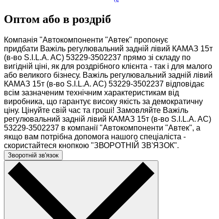
-в
о
Оптом або в роздріб
...
Компанія "Автокомпоненти "Автек" пропонує
придбати Важіль регулювальний задній лівий КАМАЗ 15т
(в-во S.I.L.A. AC) 53229-3502237 прямо зі складу по
вигідній ціні, як для роздрібного клієнта - так і для малого
або великого бізнесу. Важіль регулювальний задній лівий
КАМАЗ 15т (в-во S.I.L.A. AC) 53229-3502237 відповідає
всім зазначеним технічним характеристикам від
виробника, що гарантує високу якість за демократичну
ціну. Цінуйте свій час та гроші! Замовляйте Важіль
регулювальний задній лівий КАМАЗ 15т (в-во S.I.L.A. AC)
53229-3502237 в компанії "Автокомпоненти "Автек", а
якщо вам потрібна допомога нашого спеціаліста -
скористайтеся кнопкою "ЗВОРОТНІЙ ЗВ'ЯЗОК".
Зворотній зв'язок