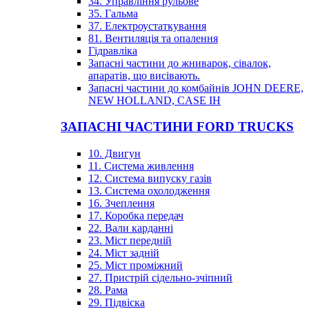
34. Управління рульове
35. Гальма
37. Електроустаткування
81. Вентиляція та опалення
Гідравліка
Запасні частини до жниварок, сівалок,
апаратів, що висівають.
Запасні частини до комбайнів JOHN DEERE,
NEW HOLLAND, CASE IH
ЗАПАСНІ ЧАСТИНИ FORD TRUCKS
10. Двигун
11. Система живлення
12. Система випуску газів
13. Система охолодження
16. Зчеплення
17. Коробка передач
22. Вали карданні
23. Міст передній
24. Міст задній
25. Міст проміжний
27. Пристрій сідельно-зчіпний
28. Рама
29. Підвіска