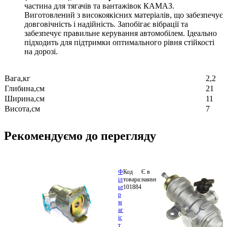
частина для тягачів та вантажівок КАМАЗ.
Виготовлений з високоякісних матеріалів, що забезпечує
довговічність і надійність. Запобігає вібрації та
забезпечує правильне керування автомобілем. Ідеально
підходить для підтримки оптимального рівня стійкості
на дорозі.
Вага,кг
2,2
Глибина,см
21
Ширина,см
11
Висота,см
7
Рекомендуємо до перегляду
Ф
Код
Є в
S.I.L.A.
324.84
іл
товара:
наявності
100.3511310
грн.
ьт
101884
В
р
ко
м
аг
іс
т