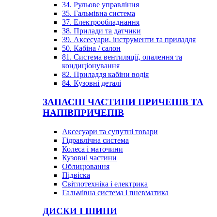
34. Рульове управління
35. Гальмівна система
37. Електрообладнання
38. Прилади та датчики
39. Аксесуари, інструменти та приладдя
50. Кабіна / салон
81. Система вентиляції, опалення та
кондиціонування
82. Приладдя кабіни водія
84. Кузовні деталі
ЗАПАСНІ ЧАСТИНИ ПРИЧЕПІВ ТА
НАПІВПРИЧЕПІВ
Аксесуари та супутні товари
Гідравлічна система
Колеса і маточини
Кузовні частини
Облицювання
Підвіска
Світлотехніка і електрика
Гальмівна система і пневматика
ДИСКИ І ШИНИ