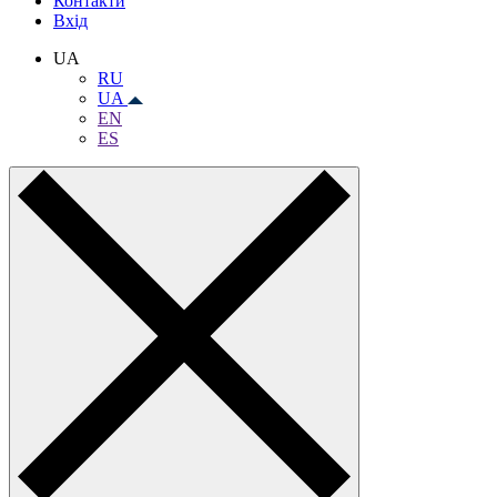
Контакти
Вхiд
UA
RU
UA
EN
ES