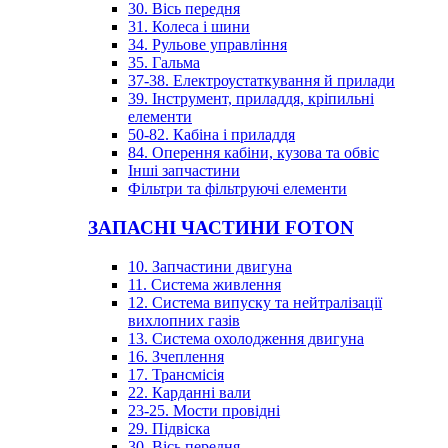
30. Вісь передня
31. Колеса і шини
34. Рульове управління
35. Гальма
37-38. Електроустаткування й прилади
39. Інструмент, приладдя, кріпильні
елементи
50-82. Кабіна і приладдя
84. Оперення кабіни, кузова та обвіс
Інші запчастини
Фільтри та фільтруючі елементи
ЗАПАСНІ ЧАСТИНИ FOTON
10. Запчастини двигуна
11. Система живлення
12. Система випуску та нейтралізації
вихлопних газів
13. Система охолодження двигуна
16. Зчеплення
17. Трансмісія
22. Карданні вали
23-25. Мости провідні
29. Підвіска
30. Вісь передня