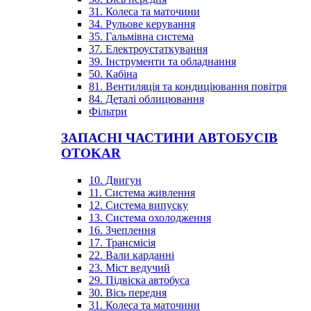
31. Колеса та маточини
34. Рульове керування
35. Гальмівна система
37. Електроустаткування
39. Інструменти та обладнання
50. Кабіна
81. Вентиляція та кондиціювання повітря
84. Деталі облицювання
Фільтри
ЗАПАСНІ ЧАСТИНИ АВТОБУСІВ
OTOKAR
10. Двигун
11. Система живлення
12. Система випуску
13. Система охолодження
16. Зчеплення
17. Трансмісія
22. Вали карданні
23. Міст ведучий
29. Підвіска автобуса
30. Вісь передня
31. Колеса та маточини