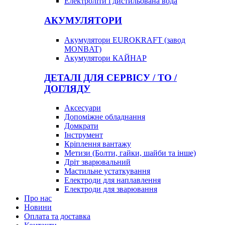
Електроліти і дистильована вода
АКУМУЛЯТОРИ
Акумулятори EUROKRAFT (завод
MONBAT)
Акумулятори КАЙНАР
ДЕТАЛІ ДЛЯ СЕРВІСУ / ТО /
ДОГЛЯДУ
Аксесуари
Допоміжне обладнання
Домкрати
Інструмент
Кріплення вантажу
Метизи (Болти, гайки, шайби та інше)
Дріт зварювальний
Мастильне устаткування
Електроди для наплавлення
Електроди для зварювання
Про нас
Новини
Оплата та доставка