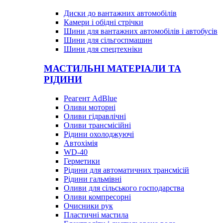
Диски до вантажних автомобілів
Камери і обідні стрічки
Шини для вантажних автомобілів і автобусів
Шини для сільгоспмашин
Шини для спецтехніки
МАСТИЛЬНІ МАТЕРІАЛИ ТА
РІДИНИ
Реагент AdBlue
Оливи моторні
Оливи гідравлічні
Оливи трансмісійні
Рідини охолоджуючі
Автохімія
WD-40
Герметики
Рідини для автоматичних трансмісій
Рідини гальмівні
Оливи для сільського господарства
Оливи компресорні
Очисники рук
Пластичні мастила