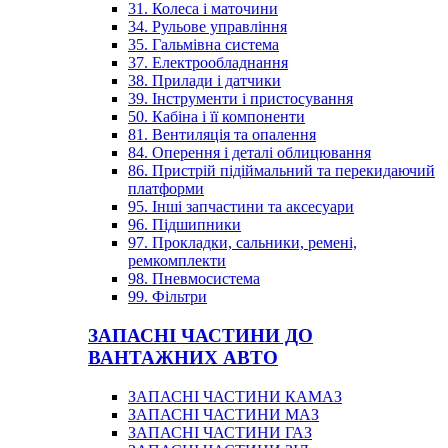
31. Колеса і маточини
34. Рульове управління
35. Гальмівна система
37. Електрообладнання
38. Прилади і датчики
39. Інструменти і пристосування
50. Кабіна і її компоненти
81. Вентиляція та опалення
84. Оперення і деталі облицювання
86. Пристрій підіймальний та перекидаючий
платформи
95. Інші запчастини та аксесуари
96. Підшипники
97. Прокладки, сальники, ремені,
ремкомплекти
98. Пневмосистема
99. Фільтри
ЗАПАСНІ ЧАСТИНИ ДО
ВАНТАЖНИХ АВТО
ЗАПАСНІ ЧАСТИНИ КАМАЗ
ЗАПАСНІ ЧАСТИНИ МАЗ
ЗАПАСНІ ЧАСТИНИ ГАЗ