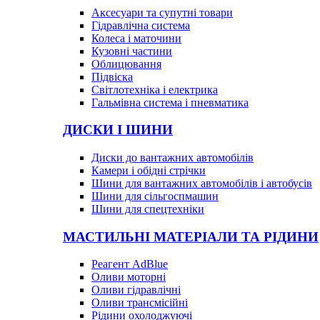
Аксесуари та супутні товари
Гідравлічна система
Колеса і маточини
Кузовні частини
Облицювання
Підвіска
Світлотехніка і електрика
Гальмівна система і пневматика
ДИСКИ І ШИНИ
Диски до вантажних автомобілів
Камери і обідні стрічки
Шини для вантажних автомобілів і автобусів
Шини для сільгоспмашин
Шини для спецтехніки
МАСТИЛЬНІ МАТЕРІАЛИ ТА РІДИНИ
Реагент AdBlue
Оливи моторні
Оливи гідравлічні
Оливи трансмісійні
Рідини охолоджуючі