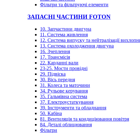
Фільтри та фільтруючі елементи
ЗАПАСНІ ЧАСТИНИ FOTON
10. Запчастини двигуна
11. Система живлення
12. Система випуску та нейтралізації вихлопн
13. Система охолодження двигуна
16. Зчеплення
17. Трансмісія
22. Карданні вали
23-25. Мости провідні
29. Підвіска
30. Вісь передня
31. Колеса та маточини
34. Рульове керування
35. Гальмівна система
37. Електроустаткування
39. Інструменти та обладнання
50. Кабіна
81. Вентиляція та кондиціювання повітря
84. Деталі облицювання
Фільтри