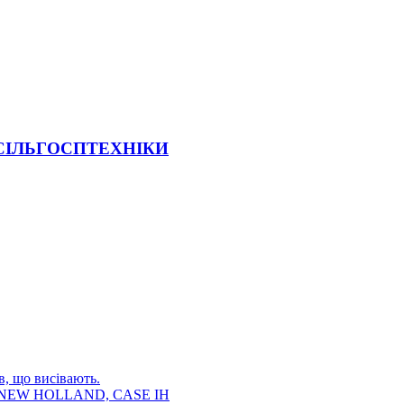
 СІЛЬГОСПТЕХНІКИ
в, що висівають.
E, NEW HOLLAND, CASE IH