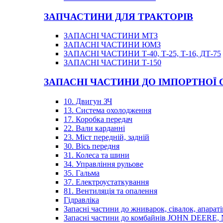
ЗАПЧАСТИНИ ДЛЯ ТРАКТОРІВ
ЗАПАСНІ ЧАСТИНИ МТЗ
ЗАПАСНІ ЧАСТИНИ ЮМЗ
ЗАПАСНІ ЧАСТИНИ Т-40, Т-25, Т-16, ДТ-75
ЗАПАСНІ ЧАСТИНИ Т-150
ЗАПАСНІ ЧАСТИНИ ДО ІМПОРТНОЇ
10. Двигун ЗЧ
13. Система охолодження
17. Коробка передач
22. Вали карданні
23. Міст передній, задній
30. Вісь передня
31. Колеса та шини
34. Управління рульове
35. Гальма
37. Електроустаткування
81. Вентиляція та опалення
Гідравліка
Запасні частини до жниварок, сівалок, апараті
Запасні частини до комбайнів JOHN DEER