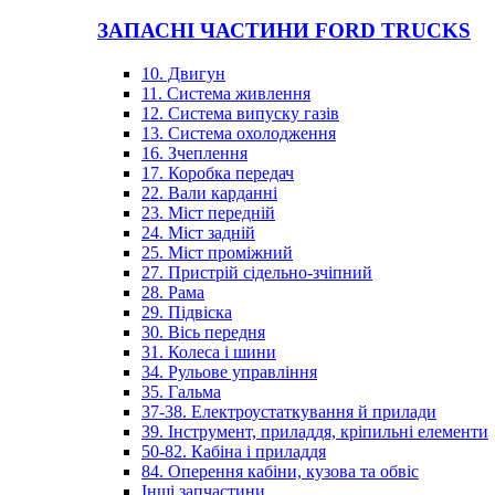
ЗАПАСНІ ЧАСТИНИ FORD TRUCKS
10. Двигун
11. Система живлення
12. Система випуску газів
13. Система охолодження
16. Зчеплення
17. Коробка передач
22. Вали карданні
23. Міст передній
24. Міст задній
25. Міст проміжний
27. Пристрій сідельно-зчіпний
28. Рама
29. Підвіска
30. Вісь передня
31. Колеса і шини
34. Рульове управління
35. Гальма
37-38. Електроустаткування й прилади
39. Інструмент, приладдя, кріпильні елементи
50-82. Кабіна і приладдя
84. Оперення кабіни, кузова та обвіс
Інші запчастини