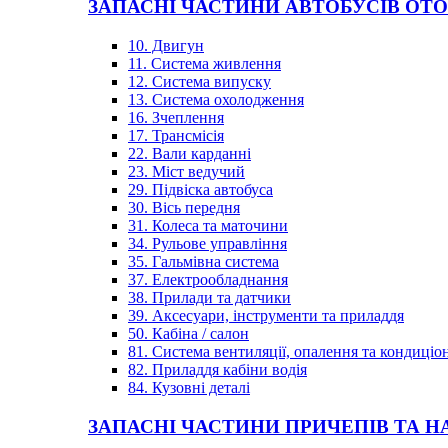
ЗАПАСНІ ЧАСТИНИ АВТОБУСІВ OT
10. Двигун
11. Система живлення
12. Система випуску
13. Система охолодження
16. Зчеплення
17. Трансмісія
22. Вали карданні
23. Міст ведучий
29. Підвіска автобуса
30. Вісь передня
31. Колеса та маточини
34. Рульове управління
35. Гальмівна система
37. Електрообладнання
38. Прилади та датчики
39. Аксесуари, інструменти та приладдя
50. Кабіна / салон
81. Система вентиляції, опалення та кондиці
82. Приладдя кабіни водія
84. Кузовні деталі
ЗАПАСНІ ЧАСТИНИ ПРИЧЕПІВ ТА Н