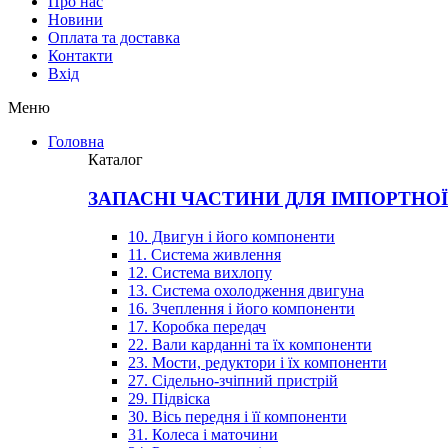
Про нас
Новини
Оплата та доставка
Контакти
Вхiд
Меню
Головна
Каталог
ЗАПАСНІ ЧАСТИНИ ДЛЯ ІМПОРТНО
10. Двигун і його компоненти
11. Система живлення
12. Система вихлопу
13. Система охолодження двигуна
16. Зчеплення і його компоненти
17. Коробка передач
22. Вали карданні та їх компоненти
23. Мости, редуктори і їх компоненти
27. Сідельно-зчіпний пристрій
29. Підвіска
30. Вісь передня і її компоненти
31. Колеса і маточини