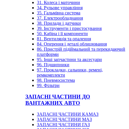
31. Колеса і маточини
34. Рульове управління
35. Гальмівна система
37. Електрообладнання
38. Прилади і датчики
39. Інструменти і пристосування
50. Кабіна і її компоненти
81. Вентиляція та опалення
84. Оперення і деталі облицювання
86. Пристрій підіймальний та перекидаючий
платформи
95. Інші запчастини та аксесуари
96. Підшипники
97. Прокладки, сальники, ремені,
ремкомплекти
98. Пневмосистема
99. Фільтри
ЗАПАСНІ ЧАСТИНИ ДО
ВАНТАЖНИХ АВТО
ЗАПАСНІ ЧАСТИНИ КАМАЗ
ЗАПАСНІ ЧАСТИНИ МАЗ
ЗАПАСНІ ЧАСТИНИ ГАЗ