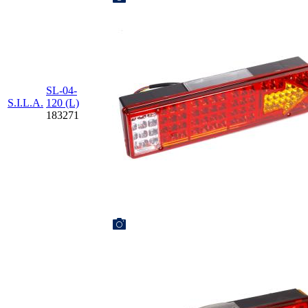
SL-04-
S.I.L.A.
120 (L)
183271