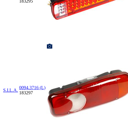
183295
0094.3716 (L)
S.I.L.A.
183297