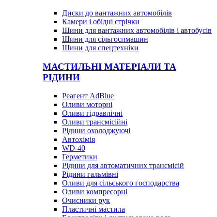
Диски до вантажних автомобілів
Камери і обідні стрічки
Шини для вантажних автомобілів і автобусів
Шини для сільгоспмашин
Шини для спецтехніки
МАСТИЛЬНІ МАТЕРІАЛИ ТА
РІДИНИ
Реагент AdBlue
Оливи моторні
Оливи гідравлічні
Оливи трансмісійні
Рідини охолоджуючі
Автохімія
WD-40
Герметики
Рідини для автоматичних трансмісій
Рідини гальмівні
Оливи для сільського господарства
Оливи компресорні
Очисники рук
Пластичні мастила