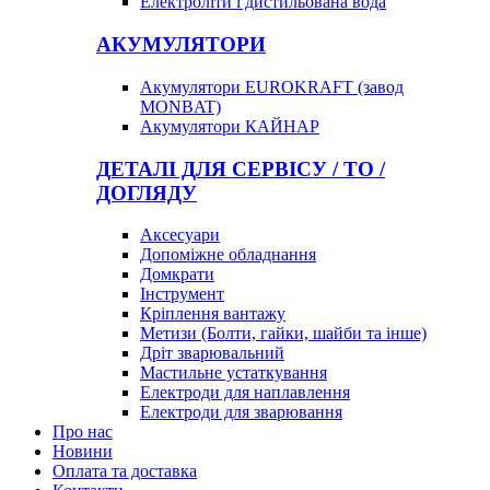
Електроліти і дистильована вода
АКУМУЛЯТОРИ
Акумулятори EUROKRAFT (завод
MONBAT)
Акумулятори КАЙНАР
ДЕТАЛІ ДЛЯ СЕРВІСУ / ТО /
ДОГЛЯДУ
Аксесуари
Допоміжне обладнання
Домкрати
Інструмент
Кріплення вантажу
Метизи (Болти, гайки, шайби та інше)
Дріт зварювальний
Мастильне устаткування
Електроди для наплавлення
Електроди для зварювання
Про нас
Новини
Оплата та доставка