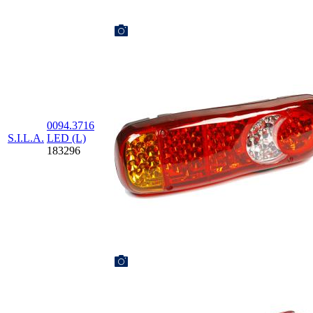
0094.3716
S.I.L.A.
LED (L)
183296