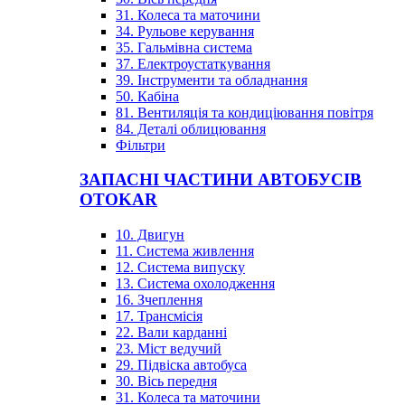
31. Колеса та маточини
34. Рульове керування
35. Гальмівна система
37. Електроустаткування
39. Інструменти та обладнання
50. Кабіна
81. Вентиляція та кондиціювання повітря
84. Деталі облицювання
Фільтри
ЗАПАСНІ ЧАСТИНИ АВТОБУСІВ
OTOKAR
10. Двигун
11. Система живлення
12. Система випуску
13. Система охолодження
16. Зчеплення
17. Трансмісія
22. Вали карданні
23. Міст ведучий
29. Підвіска автобуса
30. Вісь передня
31. Колеса та маточини