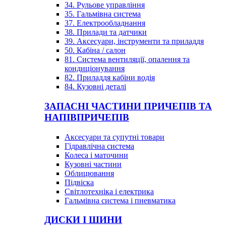
34. Рульове управління
35. Гальмівна система
37. Електрообладнання
38. Прилади та датчики
39. Аксесуари, інструменти та приладдя
50. Кабіна / салон
81. Система вентиляції, опалення та
кондиціонування
82. Приладдя кабіни водія
84. Кузовні деталі
ЗАПАСНІ ЧАСТИНИ ПРИЧЕПІВ ТА
НАПІВПРИЧЕПІВ
Аксесуари та супутні товари
Гідравлічна система
Колеса і маточини
Кузовні частини
Облицювання
Підвіска
Світлотехніка і електрика
Гальмівна система і пневматика
ДИСКИ І ШИНИ