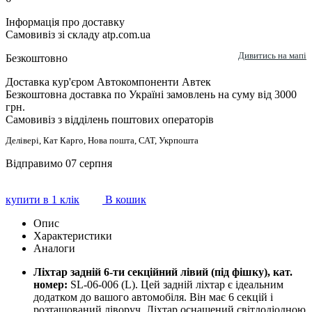
Інформація про доставку
Самовивіз зі складу atp.com.ua
Дивитись на мапі
Безкоштовно
Доставка кур'єром Автокомпоненти Автек
Безкоштовна доставка по Україні замовлень на суму від 3000
грн.
Самовивіз з відділень поштових операторів
Делівері, Кат Карго, Нова пошта, САТ, Укрпошта
Відправимо 07 серпня
купити в 1 клік
В кошик
Опис
Характеристики
Аналоги
Ліхтар задній 6-ти секційний лівий (під фішку), кат.
номер:
SL-06-006 (L). Цей задній ліхтар є ідеальним
додатком до вашого автомобіля. Він має 6 секцій і
розташований ліворуч. Ліхтар оснащений світлодіодною