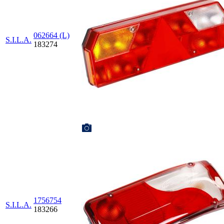
062664 (L)
S.I.L.A.
183274
1756754
S.I.L.A.
183266