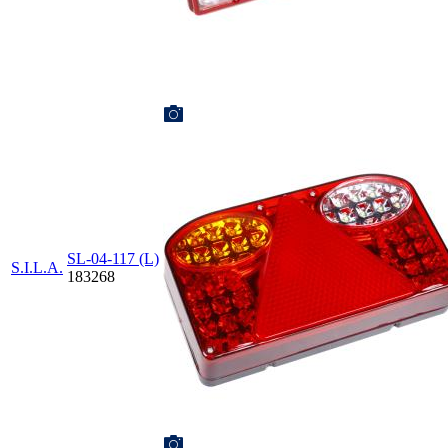
SL-04-117 (L)
S.I.L.A.
183268