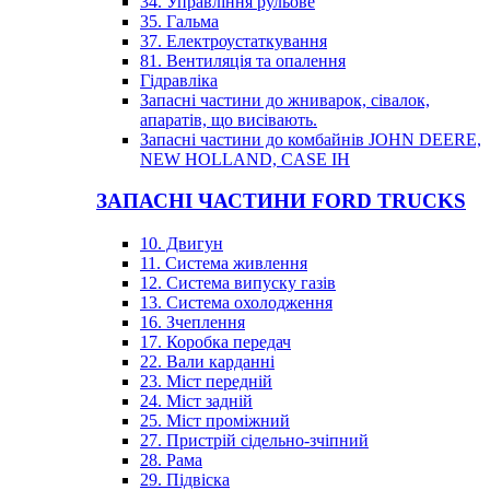
34. Управління рульове
35. Гальма
37. Електроустаткування
81. Вентиляція та опалення
Гідравліка
Запасні частини до жниварок, сівалок,
апаратів, що висівають.
Запасні частини до комбайнів JOHN DEERE,
NEW HOLLAND, CASE IH
ЗАПАСНІ ЧАСТИНИ FORD TRUCKS
10. Двигун
11. Система живлення
12. Система випуску газів
13. Система охолодження
16. Зчеплення
17. Коробка передач
22. Вали карданні
23. Міст передній
24. Міст задній
25. Міст проміжний
27. Пристрій сідельно-зчіпний
28. Рама
29. Підвіска