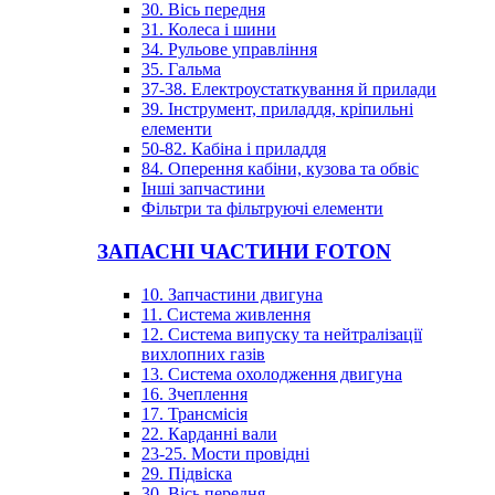
30. Вісь передня
31. Колеса і шини
34. Рульове управління
35. Гальма
37-38. Електроустаткування й прилади
39. Інструмент, приладдя, кріпильні
елементи
50-82. Кабіна і приладдя
84. Оперення кабіни, кузова та обвіс
Інші запчастини
Фільтри та фільтруючі елементи
ЗАПАСНІ ЧАСТИНИ FOTON
10. Запчастини двигуна
11. Система живлення
12. Система випуску та нейтралізації
вихлопних газів
13. Система охолодження двигуна
16. Зчеплення
17. Трансмісія
22. Карданні вали
23-25. Мости провідні
29. Підвіска
30. Вісь передня