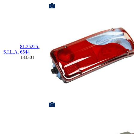
81.25225-
S.I.L.A.
6544
183301