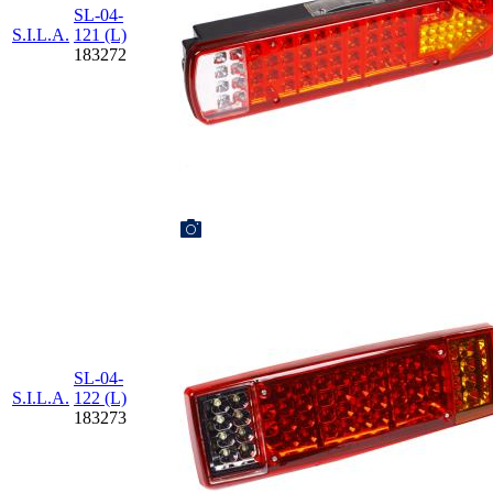
SL-04-
S.I.L.A.
121 (L)
183272
SL-04-
S.I.L.A.
122 (L)
183273