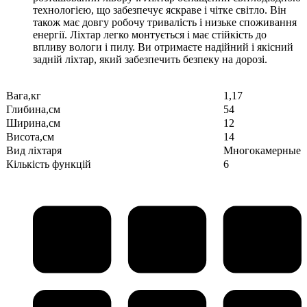
технологією, що забезпечує яскраве і чітке світло. Він
також має довгу робочу тривалість і низьке споживання
енергії. Ліхтар легко монтується і має стійкість до
впливу вологи і пилу. Ви отримаєте надійний і якісний
задній ліхтар, який забезпечить безпеку на дорозі.
Вага,кг
1,17
Глибина,см
54
Ширина,см
12
Висота,см
14
Вид ліхтаря
Многокамерные
Кількість функцій
6