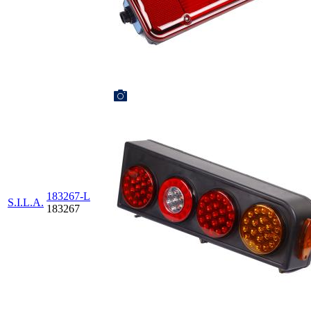
183267-L
S.I.L.A.
183267