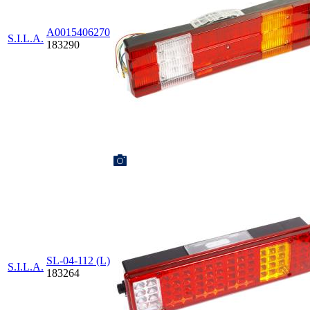
A0015406270
S.I.L.A.
183290
SL-04-112 (L)
S.I.L.A.
183264