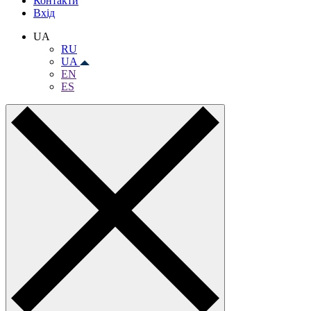
Контакти
Вхiд
UA
RU
UA
EN
ES