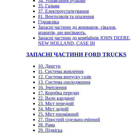
34. Управління рульове
35. Гальма
37. Електроустаткування
81. Вентиляція та опалення
Гідравліка
Запасні частини до жниварок, сівалок,
апаратів, що висівають.
Запасні частини до комбайнів JOHN DEERE,
NEW HOLLAND, CASE IH
ЗАПАСНІ ЧАСТИНИ FORD TRUCKS
10. Двигун
11. Система живлення
12. Система випуску газів
13. Система охолодження
16. Зчеплення
17. Коробка передач
22. Вали карданні
23. Міст передній
24. Міст задній
25. Міст проміжний
27. Пристрій сідельно-зчіпний
28. Рама
29. Підвіска