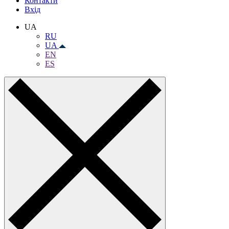
Контакти
Вхiд
UA
RU
UA
EN
ES