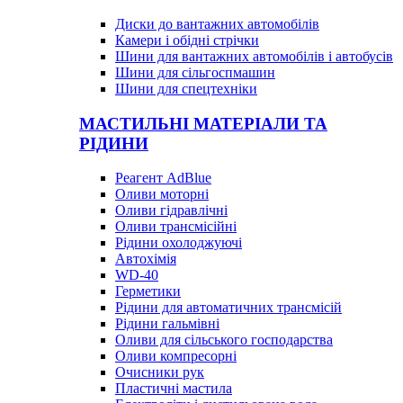
Диски до вантажних автомобілів
Камери і обідні стрічки
Шини для вантажних автомобілів і автобусів
Шини для сільгоспмашин
Шини для спецтехніки
МАСТИЛЬНІ МАТЕРІАЛИ ТА
РІДИНИ
Реагент AdBlue
Оливи моторні
Оливи гідравлічні
Оливи трансмісійні
Рідини охолоджуючі
Автохімія
WD-40
Герметики
Рідини для автоматичних трансмісій
Рідини гальмівні
Оливи для сільського господарства
Оливи компресорні
Очисники рук
Пластичні мастила