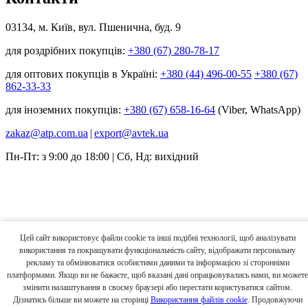
03134, м. Київ, вул. Пшенична, буд. 9
для роздрібних покупців:
+380 (67) 280-78-17
для оптових покупців в Україні:
+380 (44) 496-00-55
+380 (67)
862-33-33
для іноземних покупців:
+380 (67) 658-16-64
(Viber, WhatsApp)
zakaz@atp.com.ua
|
export@avtek.ua
Пн-Пт: з 9:00 до 18:00 | Сб, Нд: вихідний
Цей сайт використовує файли cookie та інші подібні технології, щоб аналізувати
використання та покращувати функціональність сайту, відображати персональну
рекламу та обмінюватися особистими даними та інформацією зі сторонніми
платформами. Якщо ви не бажаєте, щоб вказані дані опрацьовувались нами, ви можете
змінити налаштування в своєму браузері або перестати користуватися сайтом.
Дізнатись більше ви можете на сторінці
Використання файлів cookie
. Продовжуючи