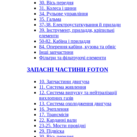
30. Вісь передня
31. Колеса і шини
34. Рульове управління
35. Гальма
37-38. Електроустаткування й прилади
39. Інструмент, приладдя, кріпильні
елементи
50-82. Кабіна і приладдя
84. Оперення кабіни, кузова та обвіс
Інші запчастини
Фільтри та фільтруючі елементи
ЗАПАСНІ ЧАСТИНИ FOTON
10. Запчастини двигуна
11. Система живлення
12. Система випуску та нейтралізації
вихлопних газів
13. Система охолодження двигуна
16. Зчеплення
17. Трансмісія
22. Карданні вали
23-25. Мости провідні
29. Підвіска
30. Вісь передня