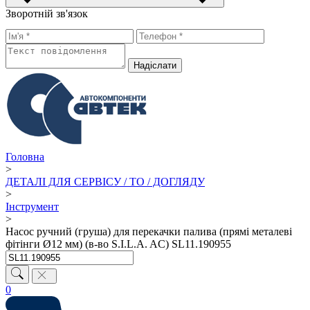
Зворотній зв'язок
Надiслати
Головна
>
ДЕТАЛІ ДЛЯ СЕРВІСУ / ТО / ДОГЛЯДУ
>
Інструмент
>
Насос ручний (груша) для перекачки палива (прямі металеві
фітінги Ø12 мм) (в-во S.I.L.A. AC) SL11.190955
0