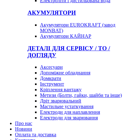
Електроліти і дистильована вода
АКУМУЛЯТОРИ
Акумулятори EUROKRAFT (завод
MONBAT)
Акумулятори КАЙНАР
ДЕТАЛІ ДЛЯ СЕРВІСУ / ТО /
ДОГЛЯДУ
Аксесуари
Допоміжне обладнання
Домкрати
Інструмент
Кріплення вантажу
Метизи (Болти, гайки, шайби та інше)
Дріт зварювальний
Мастильне устаткування
Електроди для наплавлення
Електроди для зварювання
Про нас
Новини
Оплата та доставка