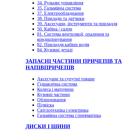
34. Рульове управління
35. Гальмівна система
37. Електрообладнання
38. Прилади та датчики
39. Аксесуари, інструменти та приладдя
50. Кабіна / салон
81. Система вентиляції, опалення та
кондиціонування
82. Приладдя кабіни водія
84. Кузовні деталі
ЗАПАСНІ ЧАСТИНИ ПРИЧЕПІВ ТА
НАПІВПРИЧЕПІВ
Аксесуари та супутні товари
Гідравлічна система
Колеса і маточини
Кузовні частини
Облицювання
Підвіска
Світлотехніка і електрика
Гальмівна система і пневматика
ДИСКИ І ШИНИ