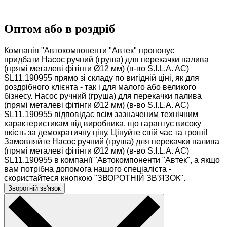
Оптом або в роздріб
Компанія "Автокомпоненти "Автек" пропонує
придбати Насос ручний (груша) для перекачки палива
(прямі металеві фітінги Ø12 мм) (в-во S.I.L.A. AC)
SL11.190955 прямо зі складу по вигідній ціні, як для
роздрібного клієнта - так і для малого або великого
бізнесу. Насос ручний (груша) для перекачки палива
(прямі металеві фітінги Ø12 мм) (в-во S.I.L.A. AC)
SL11.190955 відповідає всім зазначеним технічним
характеристикам від виробника, що гарантує високу
якість за демократичну ціну. Цінуйте свій час та гроші!
Замовляйте Насос ручний (груша) для перекачки палива
(прямі металеві фітінги Ø12 мм) (в-во S.I.L.A. AC)
SL11.190955 в компанії "Автокомпоненти "Автек", а якщо
вам потрібна допомога нашого спеціаліста -
скористайтеся кнопкою "ЗВОРОТНІЙ ЗВ'ЯЗОК".
Зворотній зв'язок