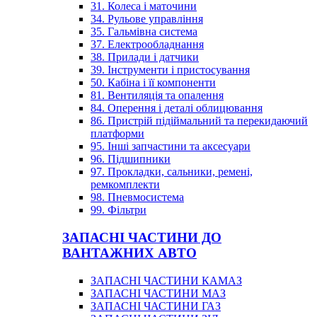
31. Колеса і маточини
34. Рульове управління
35. Гальмівна система
37. Електрообладнання
38. Прилади і датчики
39. Інструменти і пристосування
50. Кабіна і її компоненти
81. Вентиляція та опалення
84. Оперення і деталі облицювання
86. Пристрій підіймальний та перекидаючий
платформи
95. Інші запчастини та аксесуари
96. Підшипники
97. Прокладки, сальники, ремені,
ремкомплекти
98. Пневмосистема
99. Фільтри
ЗАПАСНІ ЧАСТИНИ ДО
ВАНТАЖНИХ АВТО
ЗАПАСНІ ЧАСТИНИ КАМАЗ
ЗАПАСНІ ЧАСТИНИ МАЗ
ЗАПАСНІ ЧАСТИНИ ГАЗ