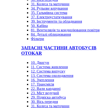
31. Колеса та маточини
34. Рульове керування
35. Гальмівна система
37. Електроустаткування
39. Інструменти та обладнання
50. Кабіна
81. Вентиляція та кондиціювання повітря
84. Деталі облицювання
Фільтри
ЗАПАСНІ ЧАСТИНИ АВТОБУСІВ
OTOKAR
10. Двигун
11. Система живлення
12. Система випуску
13. Система охолодження
16. Зчеплення
17. Трансмісія
22. Вали карданні
23. Міст ведучий
29. Підвіска автобуса
30. Вісь передня
31. Колеса та маточини