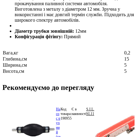
прокачування паливної системи автомобіля.
Виготовлена з металу з діаметром 12 мм. Зручна у
використанні і має довгий термін служби. Підходить для
широкого спектру автомобілів.
Діаметр трубки зовнішній:
12мм
Конфігурація фітінгу:
Прямий
Вага,кг
0,2
Глибина,см
15
Ширина,см
5
Висота,см
5
Рекомендуємо до перегляду
На
Код
Є в
S.I.L.A.
132.60
со
товара:
наявності
SL11.190955
грн.
с р
190955
В
уч
кошик
ни
й
(гр