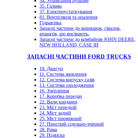
34. Управління рульове
35. Гальма
37. Електроустаткування
81. Вентиляція та опалення
Гідравліка
Запасні частини до жниварок, сівалок,
апаратів, що висівають.
Запасні частини до комбайнів JOHN DEERE,
NEW HOLLAND, CASE IH
ЗАПАСНІ ЧАСТИНИ FORD TRUCKS
10. Двигун
11. Система живлення
12. Система випуску газів
13. Система охолодження
16. Зчеплення
17. Коробка передач
22. Вали карданні
23. Міст передній
24. Міст задній
25. Міст проміжний
27. Пристрій сідельно-зчіпний
28. Рама
29. Підвіска