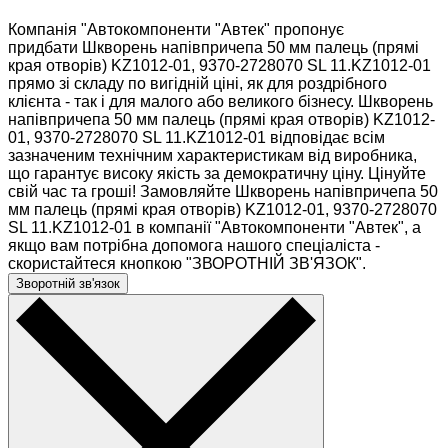
Компанія "Автокомпоненти "Автек" пропонує
придбати Шкворень напівпричепа 50 мм палець (прямі
края отворів) KZ1012-01, 9370-2728070 SL 11.KZ1012-01
прямо зі складу по вигідній ціні, як для роздрібного
клієнта - так і для малого або великого бізнесу. Шкворень
напівпричепа 50 мм палець (прямі края отворів) KZ1012-
01, 9370-2728070 SL 11.KZ1012-01 відповідає всім
зазначеним технічним характеристикам від виробника,
що гарантує високу якість за демократичну ціну. Цінуйте
свій час та гроші! Замовляйте Шкворень напівпричепа 50
мм палець (прямі края отворів) KZ1012-01, 9370-2728070
SL 11.KZ1012-01 в компанії "Автокомпоненти "Автек", а
якщо вам потрібна допомога нашого спеціаліста -
скористайтеся кнопкою "ЗВОРОТНІЙ ЗВ'ЯЗОК".
Зворотній зв'язок