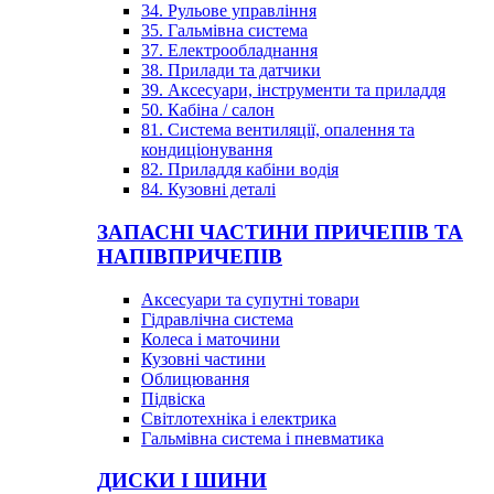
34. Рульове управління
35. Гальмівна система
37. Електрообладнання
38. Прилади та датчики
39. Аксесуари, інструменти та приладдя
50. Кабіна / салон
81. Система вентиляції, опалення та
кондиціонування
82. Приладдя кабіни водія
84. Кузовні деталі
ЗАПАСНІ ЧАСТИНИ ПРИЧЕПІВ ТА
НАПІВПРИЧЕПІВ
Аксесуари та супутні товари
Гідравлічна система
Колеса і маточини
Кузовні частини
Облицювання
Підвіска
Світлотехніка і електрика
Гальмівна система і пневматика
ДИСКИ І ШИНИ