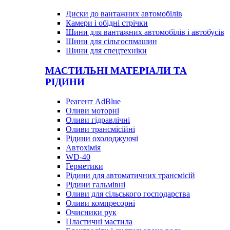
Диски до вантажних автомобілів
Камери і обідні стрічки
Шини для вантажних автомобілів і автобусів
Шини для сільгоспмашин
Шини для спецтехніки
МАСТИЛЬНІ МАТЕРІАЛИ ТА
РІДИНИ
Реагент AdBlue
Оливи моторні
Оливи гідравлічні
Оливи трансмісійні
Рідини охолоджуючі
Автохімія
WD-40
Герметики
Рідини для автоматичних трансмісій
Рідини гальмівні
Оливи для сільського господарства
Оливи компресорні
Очисники рук
Пластичні мастила