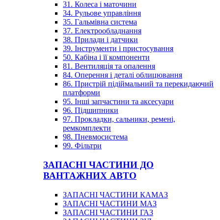
31. Колеса і маточини
34. Рульове управління
35. Гальмівна система
37. Електрообладнання
38. Прилади і датчики
39. Інструменти і пристосування
50. Кабіна і її компоненти
81. Вентиляція та опалення
84. Оперення і деталі облицювання
86. Пристрій підіймальний та перекидаючий
платформи
95. Інші запчастини та аксесуари
96. Підшипники
97. Прокладки, сальники, ремені,
ремкомплекти
98. Пневмосистема
99. Фільтри
ЗАПАСНІ ЧАСТИНИ ДО
ВАНТАЖНИХ АВТО
ЗАПАСНІ ЧАСТИНИ КАМАЗ
ЗАПАСНІ ЧАСТИНИ МАЗ
ЗАПАСНІ ЧАСТИНИ ГАЗ