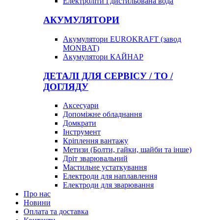
Електроліти і дистильована вода
АКУМУЛЯТОРИ
Акумулятори EUROKRAFT (завод
MONBAT)
Акумулятори КАЙНАР
ДЕТАЛІ ДЛЯ СЕРВІСУ / ТО /
ДОГЛЯДУ
Аксесуари
Допоміжне обладнання
Домкрати
Інструмент
Кріплення вантажу
Метизи (Болти, гайки, шайби та інше)
Дріт зварювальний
Мастильне устаткування
Електроди для наплавлення
Електроди для зварювання
Про нас
Новини
Оплата та доставка