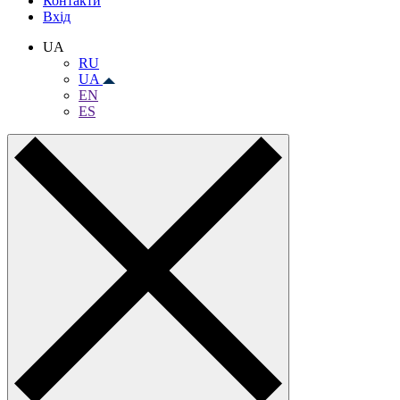
Контакти
Вхiд
UA
RU
UA
EN
ES