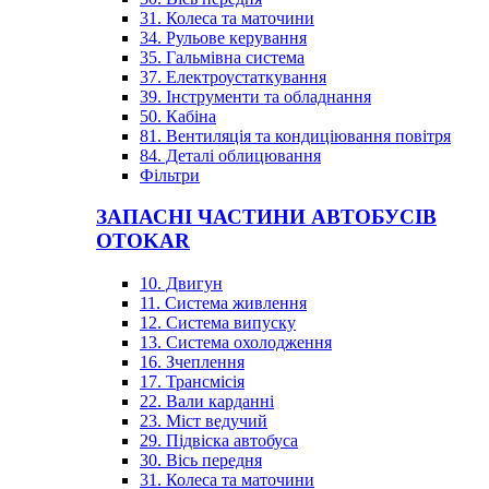
31. Колеса та маточини
34. Рульове керування
35. Гальмівна система
37. Електроустаткування
39. Інструменти та обладнання
50. Кабіна
81. Вентиляція та кондиціювання повітря
84. Деталі облицювання
Фільтри
ЗАПАСНІ ЧАСТИНИ АВТОБУСІВ
OTOKAR
10. Двигун
11. Система живлення
12. Система випуску
13. Система охолодження
16. Зчеплення
17. Трансмісія
22. Вали карданні
23. Міст ведучий
29. Підвіска автобуса
30. Вісь передня
31. Колеса та маточини