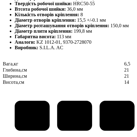
Твердість робочої шийки:
HRC50-55
Втсота робочої шийки:
36,0 мм
Кількість отворів кріплення:
8
Діаметр отворів кріплення:
15,5 +/-0.1 мм
Діаметр розташування отворів кріплення:
150,0 мм
Діаметр плити кріплення:
199,8 мм
Габаритна висота:
113 мм
Аналоги:
KZ 1012-01, 9370-2728070
Виробник:
S.I.L.A. AC
Вага,кг
6,5
Глибина,см
21
Ширина,см
21
Висота,см
14