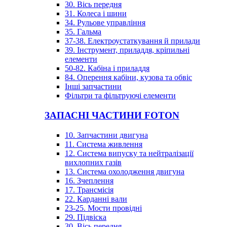
30. Вісь передня
31. Колеса і шини
34. Рульове управління
35. Гальма
37-38. Електроустаткування й прилади
39. Інструмент, приладдя, кріпильні
елементи
50-82. Кабіна і приладдя
84. Оперення кабіни, кузова та обвіс
Інші запчастини
Фільтри та фільтруючі елементи
ЗАПАСНІ ЧАСТИНИ FOTON
10. Запчастини двигуна
11. Система живлення
12. Система випуску та нейтралізації
вихлопних газів
13. Система охолодження двигуна
16. Зчеплення
17. Трансмісія
22. Карданні вали
23-25. Мости провідні
29. Підвіска
30. Вісь передня