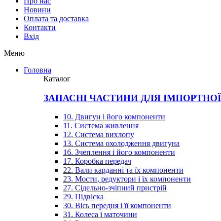
Про нас
Новини
Оплата та доставка
Контакти
Вхiд
Меню
Головна
Каталог
ЗАПАСНІ ЧАСТИНИ ДЛЯ ІМПОРТНО
10. Двигун і його компоненти
11. Система живлення
12. Система вихлопу
13. Система охолодження двигуна
16. Зчеплення і його компоненти
17. Коробка передач
22. Вали карданні та їх компоненти
23. Мости, редуктори і їх компоненти
27. Сідельно-зчіпний пристрій
29. Підвіска
30. Вісь передня і її компоненти
31. Колеса і маточини