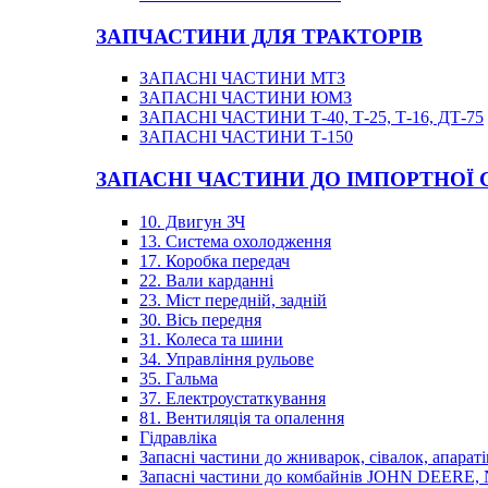
ЗАПЧАСТИНИ ДЛЯ ТРАКТОРІВ
ЗАПАСНІ ЧАСТИНИ МТЗ
ЗАПАСНІ ЧАСТИНИ ЮМЗ
ЗАПАСНІ ЧАСТИНИ Т-40, Т-25, Т-16, ДТ-75
ЗАПАСНІ ЧАСТИНИ Т-150
ЗАПАСНІ ЧАСТИНИ ДО ІМПОРТНОЇ
10. Двигун ЗЧ
13. Система охолодження
17. Коробка передач
22. Вали карданні
23. Міст передній, задній
30. Вісь передня
31. Колеса та шини
34. Управління рульове
35. Гальма
37. Електроустаткування
81. Вентиляція та опалення
Гідравліка
Запасні частини до жниварок, сівалок, апараті
Запасні частини до комбайнів JOHN DEER