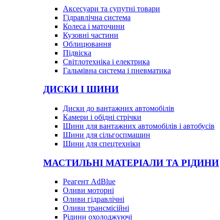
Аксесуари та супутні товари
Гідравлічна система
Колеса і маточини
Кузовні частини
Облицювання
Підвіска
Світлотехніка і електрика
Гальмівна система і пневматика
ДИСКИ І ШИНИ
Диски до вантажних автомобілів
Камери і обідні стрічки
Шини для вантажних автомобілів і автобусів
Шини для сільгоспмашин
Шини для спецтехніки
МАСТИЛЬНІ МАТЕРІАЛИ ТА РІДИНИ
Реагент AdBlue
Оливи моторні
Оливи гідравлічні
Оливи трансмісійні
Рідини охолоджуючі