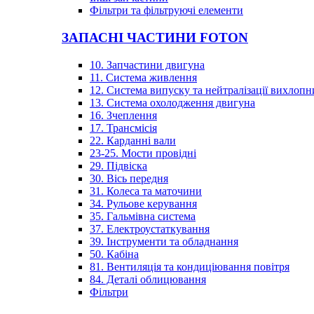
Фільтри та фільтруючі елементи
ЗАПАСНІ ЧАСТИНИ FOTON
10. Запчастини двигуна
11. Система живлення
12. Система випуску та нейтралізації вихлопн
13. Система охолодження двигуна
16. Зчеплення
17. Трансмісія
22. Карданні вали
23-25. Мости провідні
29. Підвіска
30. Вісь передня
31. Колеса та маточини
34. Рульове керування
35. Гальмівна система
37. Електроустаткування
39. Інструменти та обладнання
50. Кабіна
81. Вентиляція та кондиціювання повітря
84. Деталі облицювання
Фільтри