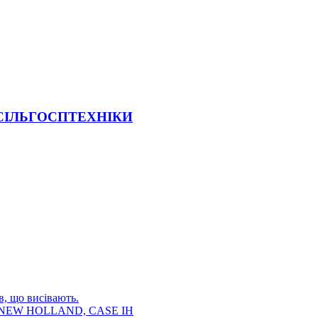
 СІЛЬГОСПТЕХНІКИ
в, що висівають.
E, NEW HOLLAND, CASE IH