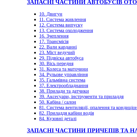
ЗАПАСНІ ЧАСТИНИ АВТОБУСІВ OT
10. Двигун
11. Система живлення
12. Система випуску
13. Система охолодження
16. Зчеплення
17. Трансмісія
22. Вали карданні
23. Міст ведучий
29. Підвіска автобуса
30. Вісь передня
31. Колеса та маточини
34. Рульове управління
35. Гальмівна система
37. Електрообладнання
38. Прилади та датчики
39. Аксесуари, інструменти та приладдя
50. Кабіна / салон
81. Система вентиляції, опалення та кондиці
82. Приладдя кабіни водія
84. Кузовні деталі
ЗАПАСНІ ЧАСТИНИ ПРИЧЕПІВ ТА Н