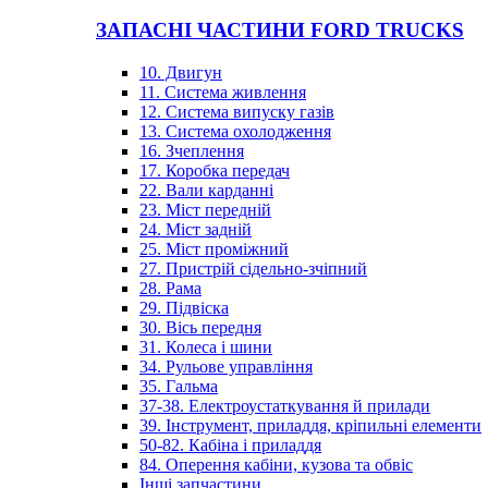
ЗАПАСНІ ЧАСТИНИ FORD TRUCKS
10. Двигун
11. Система живлення
12. Система випуску газів
13. Система охолодження
16. Зчеплення
17. Коробка передач
22. Вали карданні
23. Міст передній
24. Міст задній
25. Міст проміжний
27. Пристрій сідельно-зчіпний
28. Рама
29. Підвіска
30. Вісь передня
31. Колеса і шини
34. Рульове управління
35. Гальма
37-38. Електроустаткування й прилади
39. Інструмент, приладдя, кріпильні елементи
50-82. Кабіна і приладдя
84. Оперення кабіни, кузова та обвіс
Інші запчастини