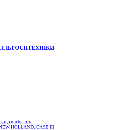
 СІЛЬГОСПТЕХНІКИ
в, що висівають.
E, NEW HOLLAND, CASE IH