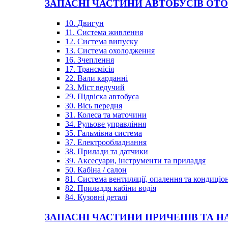
ЗАПАСНІ ЧАСТИНИ АВТОБУСІВ OT
10. Двигун
11. Система живлення
12. Система випуску
13. Система охолодження
16. Зчеплення
17. Трансмісія
22. Вали карданні
23. Міст ведучий
29. Підвіска автобуса
30. Вісь передня
31. Колеса та маточини
34. Рульове управління
35. Гальмівна система
37. Електрообладнання
38. Прилади та датчики
39. Аксесуари, інструменти та приладдя
50. Кабіна / салон
81. Система вентиляції, опалення та кондиці
82. Приладдя кабіни водія
84. Кузовні деталі
ЗАПАСНІ ЧАСТИНИ ПРИЧЕПІВ ТА Н