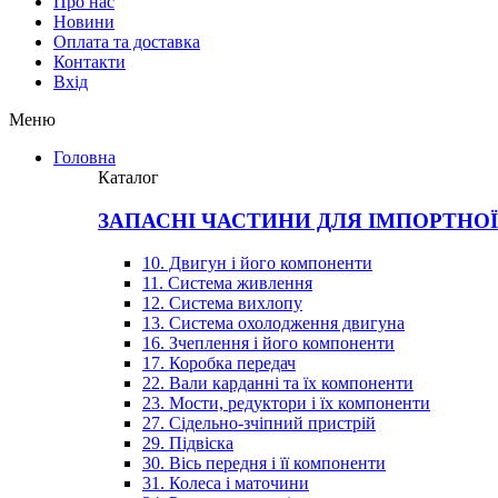
Про нас
Новини
Оплата та доставка
Контакти
Вхiд
Меню
Головна
Каталог
ЗАПАСНІ ЧАСТИНИ ДЛЯ ІМПОРТНО
10. Двигун і його компоненти
11. Система живлення
12. Система вихлопу
13. Система охолодження двигуна
16. Зчеплення і його компоненти
17. Коробка передач
22. Вали карданні та їх компоненти
23. Мости, редуктори і їх компоненти
27. Сідельно-зчіпний пристрій
29. Підвіска
30. Вісь передня і її компоненти
31. Колеса і маточини