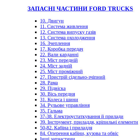
ЗАПАСНІ ЧАСТИНИ FORD TRUCKS
10. Двигун
11. Система живлення
12. Система випуску газів
13. Система охолодження
16. Зчеплення
17. Коробка передач
22. Вали карданні
23. Міст передній
24. Міст задній
25. Міст проміжний
27. Пристрій сідельно-зчіпний
28. Рама
29. Підвіска
30. Вісь передня
31. Колеса і шини
34. Рульове управління
35. Гальма
37-38. Електроустаткування й прилади
39. Інструмент, приладдя, кріпильні елементи
50-82. Кабіна і приладдя
84. Оперення кабіни, кузова та обвіс
Інші запчастини