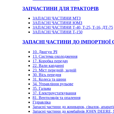
ЗАПЧАСТИНИ ДЛЯ ТРАКТОРІВ
ЗАПАСНІ ЧАСТИНИ МТЗ
ЗАПАСНІ ЧАСТИНИ ЮМЗ
ЗАПАСНІ ЧАСТИНИ Т-40, Т-25, Т-16, ДТ-75
ЗАПАСНІ ЧАСТИНИ Т-150
ЗАПАСНІ ЧАСТИНИ ДО ІМПОРТНОЇ
10. Двигун ЗЧ
13. Система охолодження
17. Коробка передач
22. Вали карданні
23. Міст передній, задній
30. Вісь передня
31. Колеса та шини
34. Управління рульове
35. Гальма
37. Електроустаткування
81. Вентиляція та опалення
Гідравліка
Запасні частини до жниварок, сівалок, апараті
Запасні частини до комбайнів JOHN DEER