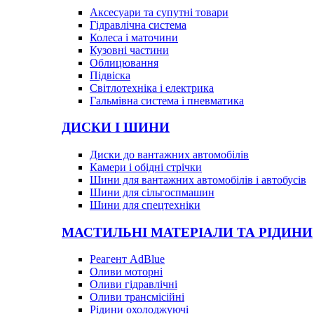
Аксесуари та супутні товари
Гідравлічна система
Колеса і маточини
Кузовні частини
Облицювання
Підвіска
Світлотехніка і електрика
Гальмівна система і пневматика
ДИСКИ І ШИНИ
Диски до вантажних автомобілів
Камери і обідні стрічки
Шини для вантажних автомобілів і автобусів
Шини для сільгоспмашин
Шини для спецтехніки
МАСТИЛЬНІ МАТЕРІАЛИ ТА РІДИНИ
Реагент AdBlue
Оливи моторні
Оливи гідравлічні
Оливи трансмісійні
Рідини охолоджуючі