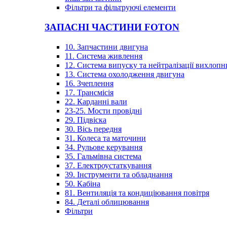
Фільтри та фільтруючі елементи
ЗАПАСНІ ЧАСТИНИ FOTON
10. Запчастини двигуна
11. Система живлення
12. Система випуску та нейтралізації вихлопн
13. Система охолодження двигуна
16. Зчеплення
17. Трансмісія
22. Карданні вали
23-25. Мости провідні
29. Підвіска
30. Вісь передня
31. Колеса та маточини
34. Рульове керування
35. Гальмівна система
37. Електроустаткування
39. Інструменти та обладнання
50. Кабіна
81. Вентиляція та кондиціювання повітря
84. Деталі облицювання
Фільтри