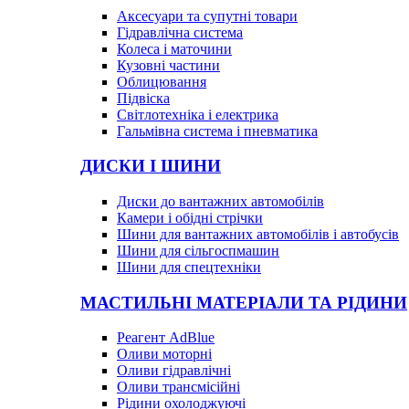
Аксесуари та супутні товари
Гідравлічна система
Колеса і маточини
Кузовні частини
Облицювання
Підвіска
Світлотехніка і електрика
Гальмівна система і пневматика
ДИСКИ І ШИНИ
Диски до вантажних автомобілів
Камери і обідні стрічки
Шини для вантажних автомобілів і автобусів
Шини для сільгоспмашин
Шини для спецтехніки
МАСТИЛЬНІ МАТЕРІАЛИ ТА РІДИНИ
Реагент AdBlue
Оливи моторні
Оливи гідравлічні
Оливи трансмісійні
Рідини охолоджуючі