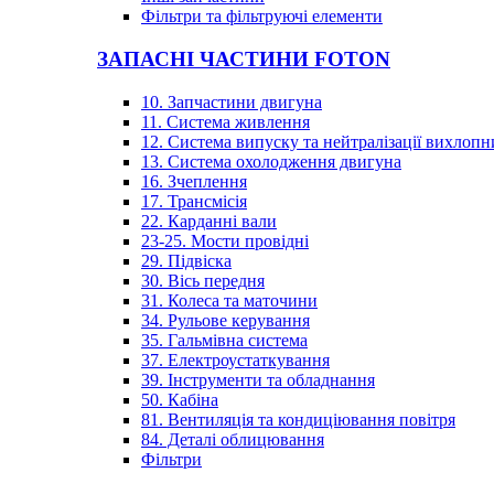
Фільтри та фільтруючі елементи
ЗАПАСНІ ЧАСТИНИ FOTON
10. Запчастини двигуна
11. Система живлення
12. Система випуску та нейтралізації вихлопн
13. Система охолодження двигуна
16. Зчеплення
17. Трансмісія
22. Карданні вали
23-25. Мости провідні
29. Підвіска
30. Вісь передня
31. Колеса та маточини
34. Рульове керування
35. Гальмівна система
37. Електроустаткування
39. Інструменти та обладнання
50. Кабіна
81. Вентиляція та кондиціювання повітря
84. Деталі облицювання
Фільтри