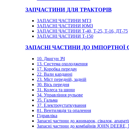
ЗАПЧАСТИНИ ДЛЯ ТРАКТОРІВ
ЗАПАСНІ ЧАСТИНИ МТЗ
ЗАПАСНІ ЧАСТИНИ ЮМЗ
ЗАПАСНІ ЧАСТИНИ Т-40, Т-25, Т-16, ДТ-75
ЗАПАСНІ ЧАСТИНИ Т-150
ЗАПАСНІ ЧАСТИНИ ДО ІМПОРТНОЇ
10. Двигун ЗЧ
13. Система охолодження
17. Коробка передач
22. Вали карданні
23. Міст передній, задній
30. Вісь передня
31. Колеса та шини
34. Управління рульове
35. Гальма
37. Електроустаткування
81. Вентиляція та опалення
Гідравліка
Запасні частини до жниварок, сівалок, апараті
Запасні частини до комбайнів JOHN DEER