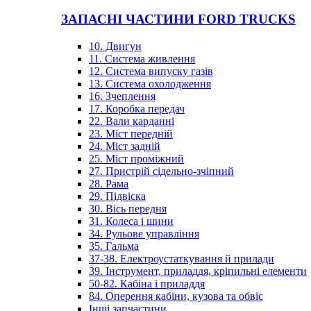
ЗАПАСНІ ЧАСТИНИ FORD TRUCKS
10. Двигун
11. Система живлення
12. Система випуску газів
13. Система охолодження
16. Зчеплення
17. Коробка передач
22. Вали карданні
23. Міст передній
24. Міст задній
25. Міст проміжний
27. Пристрій сідельно-зчіпний
28. Рама
29. Підвіска
30. Вісь передня
31. Колеса і шини
34. Рульове управління
35. Гальма
37-38. Електроустаткування й прилади
39. Інструмент, приладдя, кріпильні елементи
50-82. Кабіна і приладдя
84. Оперення кабіни, кузова та обвіс
Інші запчастини