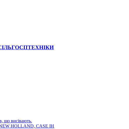
 СІЛЬГОСПТЕХНІКИ
в, що висівають.
E, NEW HOLLAND, CASE IH