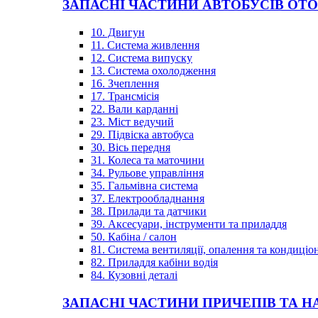
ЗАПАСНІ ЧАСТИНИ АВТОБУСІВ OT
10. Двигун
11. Система живлення
12. Система випуску
13. Система охолодження
16. Зчеплення
17. Трансмісія
22. Вали карданні
23. Міст ведучий
29. Підвіска автобуса
30. Вісь передня
31. Колеса та маточини
34. Рульове управління
35. Гальмівна система
37. Електрообладнання
38. Прилади та датчики
39. Аксесуари, інструменти та приладдя
50. Кабіна / салон
81. Система вентиляції, опалення та кондиці
82. Приладдя кабіни водія
84. Кузовні деталі
ЗАПАСНІ ЧАСТИНИ ПРИЧЕПІВ ТА Н