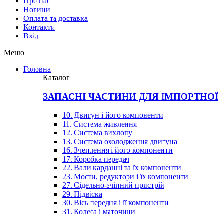
Про нас
Новини
Оплата та доставка
Контакти
Вхiд
Меню
Головна
Каталог
ЗАПАСНІ ЧАСТИНИ ДЛЯ ІМПОРТНО
10. Двигун і його компоненти
11. Система живлення
12. Система вихлопу
13. Система охолодження двигуна
16. Зчеплення і його компоненти
17. Коробка передач
22. Вали карданні та їх компоненти
23. Мости, редуктори і їх компоненти
27. Сідельно-зчіпний пристрій
29. Підвіска
30. Вісь передня і її компоненти
31. Колеса і маточини