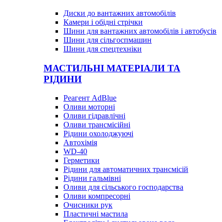
Диски до вантажних автомобілів
Камери і обідні стрічки
Шини для вантажних автомобілів і автобусів
Шини для сільгоспмашин
Шини для спецтехніки
МАСТИЛЬНІ МАТЕРІАЛИ ТА
РІДИНИ
Реагент AdBlue
Оливи моторні
Оливи гідравлічні
Оливи трансмісійні
Рідини охолоджуючі
Автохімія
WD-40
Герметики
Рідини для автоматичних трансмісій
Рідини гальмівні
Оливи для сільського господарства
Оливи компресорні
Очисники рук
Пластичні мастила