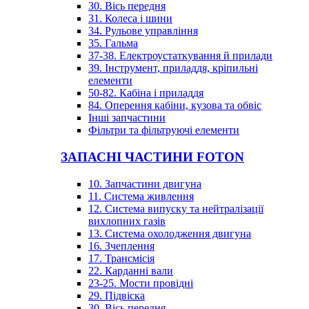
30. Вісь передня
31. Колеса і шини
34. Рульове управління
35. Гальма
37-38. Електроустаткування й прилади
39. Інструмент, приладдя, кріпильні
елементи
50-82. Кабіна і приладдя
84. Оперення кабіни, кузова та обвіс
Інші запчастини
Фільтри та фільтруючі елементи
ЗАПАСНІ ЧАСТИНИ FOTON
10. Запчастини двигуна
11. Система живлення
12. Система випуску та нейтралізації
вихлопних газів
13. Система охолодження двигуна
16. Зчеплення
17. Трансмісія
22. Карданні вали
23-25. Мости провідні
29. Підвіска
30. Вісь передня