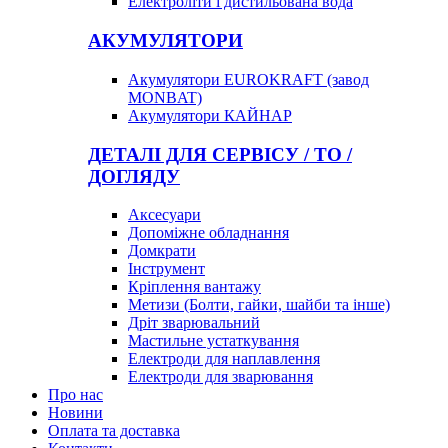
Електроліти і дистильована вода
АКУМУЛЯТОРИ
Акумулятори EUROKRAFT (завод
MONBAT)
Акумулятори КАЙНАР
ДЕТАЛІ ДЛЯ СЕРВІСУ / ТО /
ДОГЛЯДУ
Аксесуари
Допоміжне обладнання
Домкрати
Інструмент
Кріплення вантажу
Метизи (Болти, гайки, шайби та інше)
Дріт зварювальний
Мастильне устаткування
Електроди для наплавлення
Електроди для зварювання
Про нас
Новини
Оплата та доставка