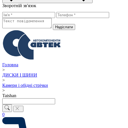
Зворотній зв'язок
Надiслати
Головна
>
ДИСКИ І ШИНИ
>
Камери і обідні стрічки
>
Taishan
0