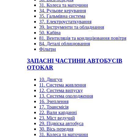
31. Колеса та маточини
34. Рульове керування
35. Гальмівна система
37. Електроустаткування
39. Інструменти та обладнання
50. Кабіна
81. Вентиляція та кондиціювання повітря
84. Деталі облицювання
Фільтри
ЗАПАСНІ ЧАСТИНИ АВТОБУСІВ
OTOKAR
10. Двигун
11. Система живлення
12. Система випуску
13. Система охолодження
16. Зчеплення
17. Трансмісія
22. Вали карданні
23. Міст ведучий
29. Підвіска автобуса
30. Вісь передня
31. Колеса та маточини