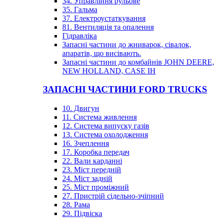
34. Управління рульове
35. Гальма
37. Електроустаткування
81. Вентиляція та опалення
Гідравліка
Запасні частини до жниварок, сівалок,
апаратів, що висівають.
Запасні частини до комбайнів JOHN DEERE,
NEW HOLLAND, CASE IH
ЗАПАСНІ ЧАСТИНИ FORD TRUCKS
10. Двигун
11. Система живлення
12. Система випуску газів
13. Система охолодження
16. Зчеплення
17. Коробка передач
22. Вали карданні
23. Міст передній
24. Міст задній
25. Міст проміжний
27. Пристрій сідельно-зчіпний
28. Рама
29. Підвіска