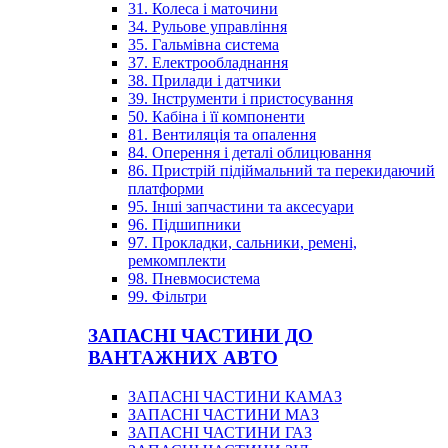
31. Колеса і маточини
34. Рульове управління
35. Гальмівна система
37. Електрообладнання
38. Прилади і датчики
39. Інструменти і пристосування
50. Кабіна і її компоненти
81. Вентиляція та опалення
84. Оперення і деталі облицювання
86. Пристрій підіймальний та перекидаючий
платформи
95. Інші запчастини та аксесуари
96. Підшипники
97. Прокладки, сальники, ремені,
ремкомплекти
98. Пневмосистема
99. Фільтри
ЗАПАСНІ ЧАСТИНИ ДО
ВАНТАЖНИХ АВТО
ЗАПАСНІ ЧАСТИНИ КАМАЗ
ЗАПАСНІ ЧАСТИНИ МАЗ
ЗАПАСНІ ЧАСТИНИ ГАЗ