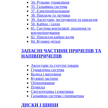
34. Рульове управління
35. Гальмівна система
37. Електрообладнання
38. Прилади та датчики
39. Аксесуари, інструменти та приладдя
50. Кабіна / салон
81. Система вентиляції, опалення та
кондиціонування
82. Приладдя кабіни водія
84. Кузовні деталі
ЗАПАСНІ ЧАСТИНИ ПРИЧЕПІВ ТА
НАПІВПРИЧЕПІВ
Аксесуари та супутні товари
Гідравлічна система
Колеса і маточини
Кузовні частини
Облицювання
Підвіска
Світлотехніка і електрика
Гальмівна система і пневматика
ДИСКИ І ШИНИ