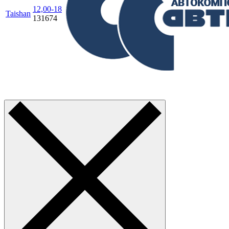
12,00-18
Taishan
131674