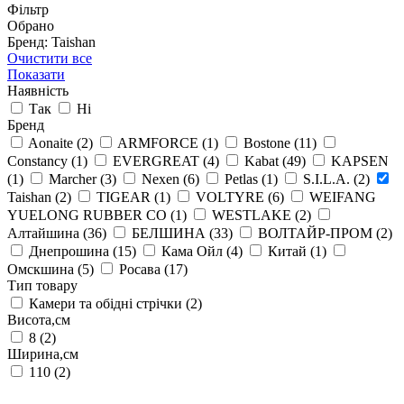
Фільтр
Обрано
Бренд: Taishan
Очистити все
Показати
Наявність
Так
Ні
Бренд
Aonaite
(2)
ARMFORCE
(1)
Bostone
(11)
Constancy
(1)
EVERGREAT
(4)
Kabat
(49)
KAPSEN
(1)
Marcher
(3)
Nexen
(6)
Petlas
(1)
S.I.L.A.
(2)
Taishan
(2)
TIGEAR
(1)
VOLTYRE
(6)
WEIFANG
YUELONG RUBBER CO
(1)
WESTLAKE
(2)
Алтайшина
(36)
БЕЛШИНА
(33)
ВОЛТАЙР-ПРОМ
(2)
Днепрошина
(15)
Кама Ойл
(4)
Китай
(1)
Омскшина
(5)
Росава
(17)
Тип товару
Камери та обідні стрічки
(2)
Висота,см
8
(2)
Ширина,см
110
(2)