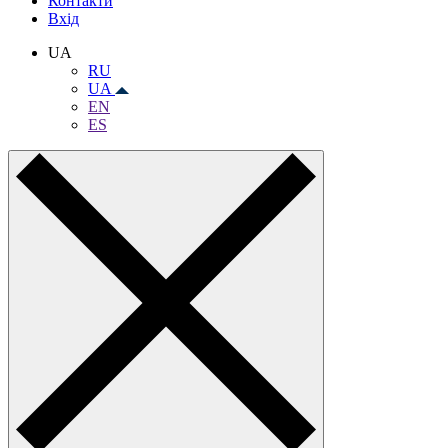
Контакти
Вхiд
UA
RU
UA
EN
ES