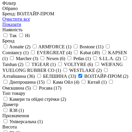
Фільтр
Обрано
Бренд: ВОЛТАЙР-ПРОМ
Очистити все
Показати
Наявність
Так
Ні
Бренд
Aonaite
(2)
ARMFORCE
(1)
Bostone
(11)
Constancy
(1)
EVERGREAT
(4)
Kabat
(49)
KAPSEN
(1)
Marcher
(3)
Nexen
(6)
Petlas
(1)
S.I.L.A.
(2)
Taishan
(2)
TIGEAR
(1)
VOLTYRE
(6)
WEIFANG
YUELONG RUBBER CO
(1)
WESTLAKE
(2)
Алтайшина
(36)
БЕЛШИНА
(33)
ВОЛТАЙР-ПРОМ
(2)
Днепрошина
(15)
Кама Ойл
(4)
Китай
(1)
Омскшина
(5)
Росава
(17)
Тип товару
Камери та обідні стрічки
(2)
Діаметр
R38
(1)
Призначення
Універсальна
(1)
Висота