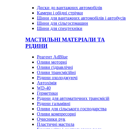
Диски до вантажних автомобілів
Камери і обідні стрічки
Шини для вантажних автомобілів і автобусів
Шини для сільгоспмашин
Шини для спецтехніки
МАСТИЛЬНІ МАТЕРІАЛИ ТА
РІДИНИ
Реагент AdBlue
Оливи моторні
Оливи гідравлічні
Оливи трансмісійні
Рідини охолоджуючі
Автохімія
WD-40
Герметики
Рідини для автоматичних трансмісій
Рідини гальмівні
Оливи для сільського господарства
Оливи компресорні
Очисники рук
Пластичні мастила