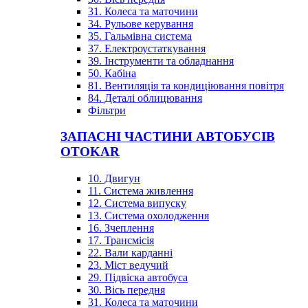
31. Колеса та маточини
34. Рульове керування
35. Гальмівна система
37. Електроустаткування
39. Інструменти та обладнання
50. Кабіна
81. Вентиляція та кондиціювання повітря
84. Деталі облицювання
Фільтри
ЗАПАСНІ ЧАСТИНИ АВТОБУСІВ
OTOKAR
10. Двигун
11. Система живлення
12. Система випуску
13. Система охолодження
16. Зчеплення
17. Трансмісія
22. Вали карданні
23. Міст ведучий
29. Підвіска автобуса
30. Вісь передня
31. Колеса та маточини