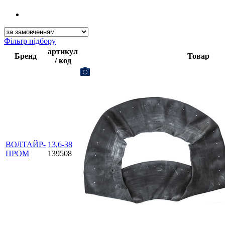
Фільтр підбору
артикул
Бренд
Товар
/ код
ВОЛТАЙР-
13,6-38
ПРОМ
139508