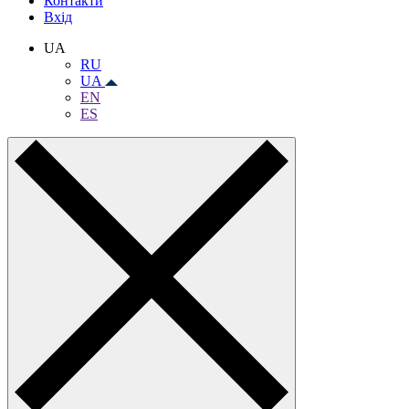
Контакти
Вхiд
UA
RU
UA
EN
ES