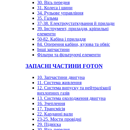
30. Вісь передня
31. Колеса і шини
34. Рульове управління
35. Гальма
37-38. Електроустаткування й прилади
39. Інструмент, приладдя, кріпильні
елементи
50-82. Кабіна і приладдя
84. Оперення кабіни, кузова та обвіс
Інші запчастини
Фільтри та фільтруючі елементи
ЗАПАСНІ ЧАСТИНИ FOTON
10. Запчастини двигуна
11. Система живлення
12. Система випуску та нейтралізації
вихлопних газів
13. Система охолодження двигуна
16. Зчеплення
17. Трансмісія
22. Карданні вали
23-25. Мости провідні
29. Підвіска
30. Вісь передня