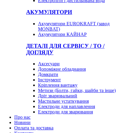
Електроліти і дистильована вода
АКУМУЛЯТОРИ
Акумулятори EUROKRAFT (завод
MONBAT)
Акумулятори КАЙНАР
ДЕТАЛІ ДЛЯ СЕРВІСУ / ТО /
ДОГЛЯДУ
Аксесуари
Допоміжне обладнання
Домкрати
Інструмент
Кріплення вантажу
Метизи (Болти, гайки, шайби та інше)
Дріт зварювальний
Мастильне устаткування
Електроди для наплавлення
Електроди для зварювання
Про нас
Новини
Оплата та доставка