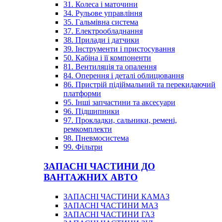
31. Колеса і маточини
34. Рульове управління
35. Гальмівна система
37. Електрообладнання
38. Прилади і датчики
39. Інструменти і пристосування
50. Кабіна і її компоненти
81. Вентиляція та опалення
84. Оперення і деталі облицювання
86. Пристрій підіймальний та перекидаючий
платформи
95. Інші запчастини та аксесуари
96. Підшипники
97. Прокладки, сальники, ремені,
ремкомплекти
98. Пневмосистема
99. Фільтри
ЗАПАСНІ ЧАСТИНИ ДО
ВАНТАЖНИХ АВТО
ЗАПАСНІ ЧАСТИНИ КАМАЗ
ЗАПАСНІ ЧАСТИНИ МАЗ
ЗАПАСНІ ЧАСТИНИ ГАЗ