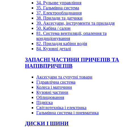
34. Рульове управління
35. Гальмівна система
37. Електрообладнання
38. Прилади та датчики
39. Аксесуари, інструменти та приладдя
50. Кабіна / салон
81. Система вентиляції, опалення та
кондиціонування
82. Приладдя кабіни водія
84. Кузовні деталі
ЗАПАСНІ ЧАСТИНИ ПРИЧЕПІВ ТА
НАПІВПРИЧЕПІВ
Аксесуари та супутні товари
Гідравлічна система
Колеса і маточини
Кузовні частини
Облицювання
Підвіска
Світлотехніка і електрика
Гальмівна система і пневматика
ДИСКИ І ШИНИ