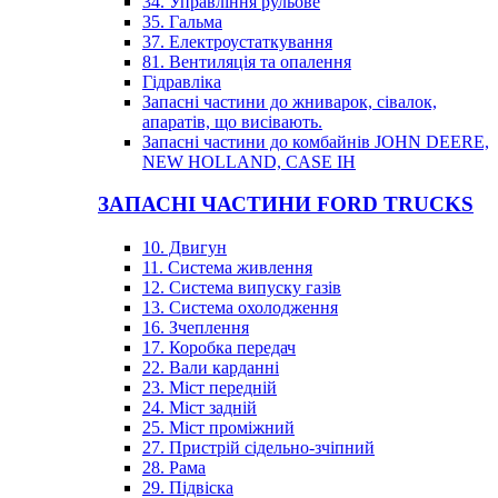
34. Управління рульове
35. Гальма
37. Електроустаткування
81. Вентиляція та опалення
Гідравліка
Запасні частини до жниварок, сівалок,
апаратів, що висівають.
Запасні частини до комбайнів JOHN DEERE,
NEW HOLLAND, CASE IH
ЗАПАСНІ ЧАСТИНИ FORD TRUCKS
10. Двигун
11. Система живлення
12. Система випуску газів
13. Система охолодження
16. Зчеплення
17. Коробка передач
22. Вали карданні
23. Міст передній
24. Міст задній
25. Міст проміжний
27. Пристрій сідельно-зчіпний
28. Рама
29. Підвіска