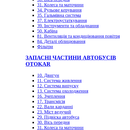
31. Колеса та маточини
34. Рульове керування
35. Гальмівна система
37. Електроустаткування
39. Інструменти та обладнання
50. Кабіна
81. Вентиляція та кондиціювання повітря
84. Деталі облицювання
Фільтри
ЗАПАСНІ ЧАСТИНИ АВТОБУСІВ
OTOKAR
10. Двигун
11. Система живлення
12. Система випуску
13. Система охолодження
16. Зчеплення
17. Трансмісія
22. Вали карданні
23. Міст ведучий
29. Підвіска автобуса
30. Вісь передня
31. Колеса та маточини