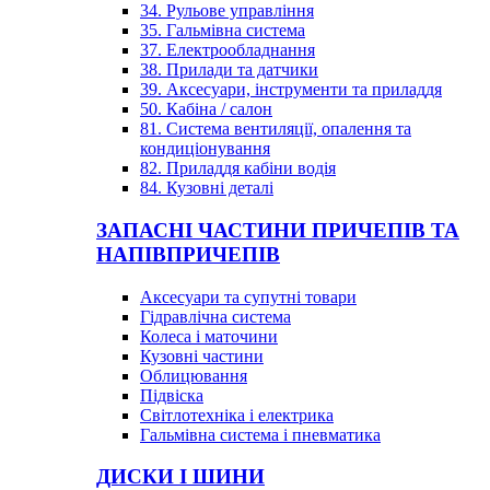
34. Рульове управління
35. Гальмівна система
37. Електрообладнання
38. Прилади та датчики
39. Аксесуари, інструменти та приладдя
50. Кабіна / салон
81. Система вентиляції, опалення та
кондиціонування
82. Приладдя кабіни водія
84. Кузовні деталі
ЗАПАСНІ ЧАСТИНИ ПРИЧЕПІВ ТА
НАПІВПРИЧЕПІВ
Аксесуари та супутні товари
Гідравлічна система
Колеса і маточини
Кузовні частини
Облицювання
Підвіска
Світлотехніка і електрика
Гальмівна система і пневматика
ДИСКИ І ШИНИ