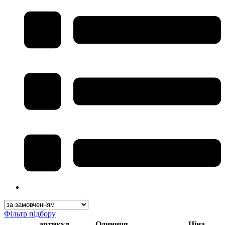
Фільтр підбору
артикул
Одиниця
Ціна,