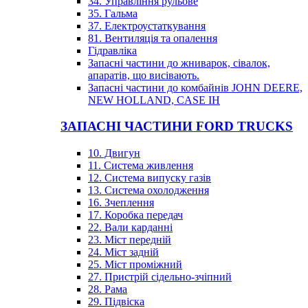
34. Управління рульове
35. Гальма
37. Електроустаткування
81. Вентиляція та опалення
Гідравліка
Запасні частини до жниварок, сівалок,
апаратів, що висівають.
Запасні частини до комбайнів JOHN DEERE,
NEW HOLLAND, CASE IH
ЗАПАСНІ ЧАСТИНИ FORD TRUCKS
10. Двигун
11. Система живлення
12. Система випуску газів
13. Система охолодження
16. Зчеплення
17. Коробка передач
22. Вали карданні
23. Міст передній
24. Міст задній
25. Міст проміжний
27. Пристрій сідельно-зчіпний
28. Рама
29. Підвіска