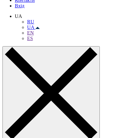
Контакти
Вхiд
UA
RU
UA
EN
ES