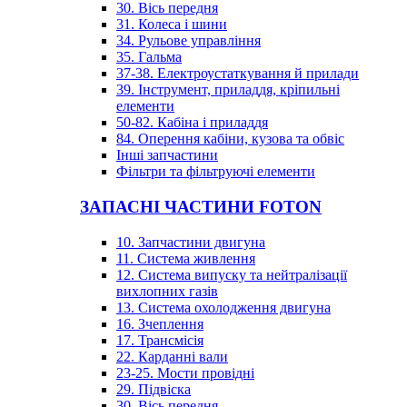
30. Вісь передня
31. Колеса і шини
34. Рульове управління
35. Гальма
37-38. Електроустаткування й прилади
39. Інструмент, приладдя, кріпильні
елементи
50-82. Кабіна і приладдя
84. Оперення кабіни, кузова та обвіс
Інші запчастини
Фільтри та фільтруючі елементи
ЗАПАСНІ ЧАСТИНИ FOTON
10. Запчастини двигуна
11. Система живлення
12. Система випуску та нейтралізації
вихлопних газів
13. Система охолодження двигуна
16. Зчеплення
17. Трансмісія
22. Карданні вали
23-25. Мости провідні
29. Підвіска
30. Вісь передня