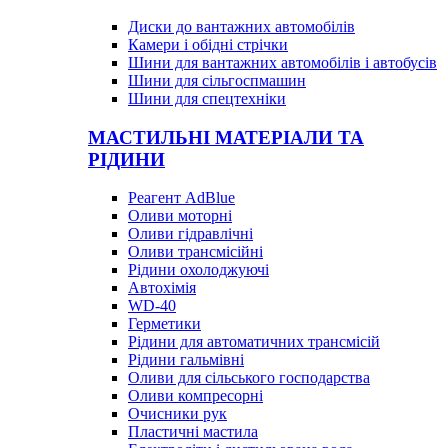
Диски до вантажних автомобілів
Камери і обідні стрічки
Шини для вантажних автомобілів і автобусів
Шини для сільгоспмашин
Шини для спецтехніки
МАСТИЛЬНІ МАТЕРІАЛИ ТА
РІДИНИ
Реагент AdBlue
Оливи моторні
Оливи гідравлічні
Оливи трансмісійні
Рідини охолоджуючі
Автохімія
WD-40
Герметики
Рідини для автоматичних трансмісій
Рідини гальмівні
Оливи для сільського господарства
Оливи компресорні
Очисники рук
Пластичні мастила