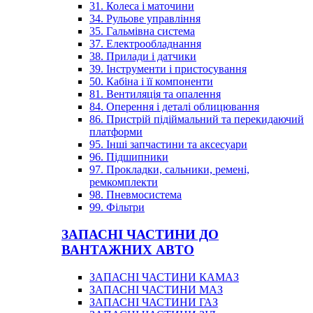
31. Колеса і маточини
34. Рульове управління
35. Гальмівна система
37. Електрообладнання
38. Прилади і датчики
39. Інструменти і пристосування
50. Кабіна і її компоненти
81. Вентиляція та опалення
84. Оперення і деталі облицювання
86. Пристрій підіймальний та перекидаючий
платформи
95. Інші запчастини та аксесуари
96. Підшипники
97. Прокладки, сальники, ремені,
ремкомплекти
98. Пневмосистема
99. Фільтри
ЗАПАСНІ ЧАСТИНИ ДО
ВАНТАЖНИХ АВТО
ЗАПАСНІ ЧАСТИНИ КАМАЗ
ЗАПАСНІ ЧАСТИНИ МАЗ
ЗАПАСНІ ЧАСТИНИ ГАЗ