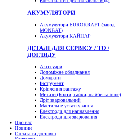
Електроліти і дистильована вода
АКУМУЛЯТОРИ
Акумулятори EUROKRAFT (завод
MONBAT)
Акумулятори КАЙНАР
ДЕТАЛІ ДЛЯ СЕРВІСУ / ТО /
ДОГЛЯДУ
Аксесуари
Допоміжне обладнання
Домкрати
Інструмент
Кріплення вантажу
Метизи (Болти, гайки, шайби та інше)
Дріт зварювальний
Мастильне устаткування
Електроди для наплавлення
Електроди для зварювання
Про нас
Новини
Оплата та доставка