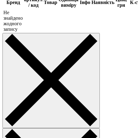
Бренд
Товар
Інфо
Наявність
К-с
/ код
виміру
грн
Не
знайдено
жодного
запису