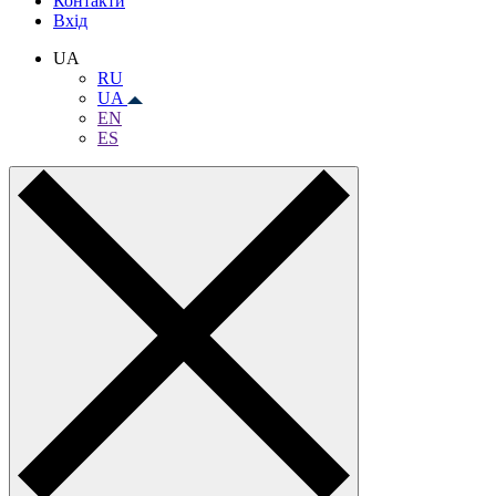
Контакти
Вхiд
UA
RU
UA
EN
ES