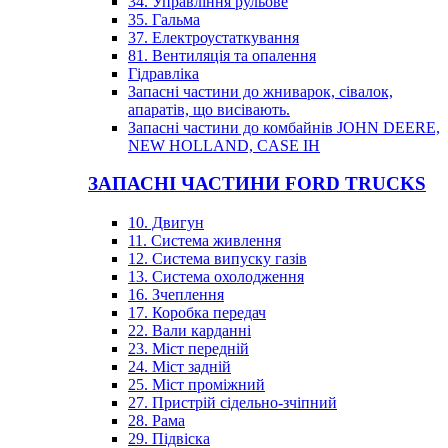
34. Управління рульове
35. Гальма
37. Електроустаткування
81. Вентиляція та опалення
Гідравліка
Запасні частини до жниварок, сівалок,
апаратів, що висівають.
Запасні частини до комбайнів JOHN DEERE,
NEW HOLLAND, CASE IH
ЗАПАСНІ ЧАСТИНИ FORD TRUCKS
10. Двигун
11. Система живлення
12. Система випуску газів
13. Система охолодження
16. Зчеплення
17. Коробка передач
22. Вали карданні
23. Міст передній
24. Міст задній
25. Міст проміжний
27. Пристрій сідельно-зчіпний
28. Рама
29. Підвіска