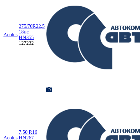
275/70R22,5
18нс
Aeolus
HN355
127232
7,50 R16
Aeolus
HN267