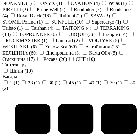
NONAME
(1)
ONYX
(1)
OVATION
(4)
Petlas
(1)
PIRELLI
(2)
Prime Well
(2)
Roadhiker
(7)
Roadshine
(4)
Royal Black
(16)
Ruifulai
(1)
SAVA
(3)
STOMIL Poland
(1)
SUNFULL
(10)
Supercargo
(1)
Taihao
(1)
Taishan
(4)
TAITONG
(4)
TERRAKING
(18)
TOPRUNNER
(6)
TORQUE
(3)
Triangle
(14)
TRUCKMASTER
(1)
Unitread
(2)
VOLTYRE
(6)
WESTLAKE
(6)
Yellow Sea
(69)
Алтайшина
(15)
БЕЛШИНА
(60)
Днепрошина
(3)
Кама Ойл
(5)
Омскшина
(17)
Росава
(26)
СНГ
(10)
Тип товару
Шини
(10)
Вага,кг
1
(1)
23
(1)
30
(2)
45
(1)
49
(1)
70
(1)
80
(2)