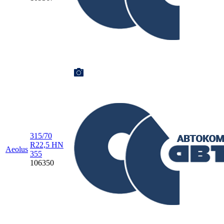
315/70
R22,5 HN
Aeolus
355
106350