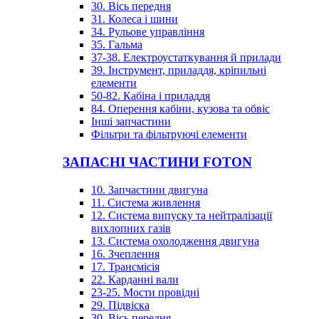
30. Вісь передня
31. Колеса і шини
34. Рульове управління
35. Гальма
37-38. Електроустаткування й прилади
39. Інструмент, приладдя, кріпильні
елементи
50-82. Кабіна і приладдя
84. Оперення кабіни, кузова та обвіс
Інші запчастини
Фільтри та фільтруючі елементи
ЗАПАСНІ ЧАСТИНИ FOTON
10. Запчастини двигуна
11. Система живлення
12. Система випуску та нейтралізації
вихлопних газів
13. Система охолодження двигуна
16. Зчеплення
17. Трансмісія
22. Карданні вали
23-25. Мости провідні
29. Підвіска
30. Вісь передня