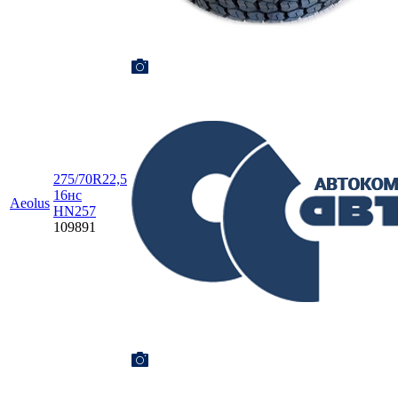
275/70R22,5
16нс
Aeolus
HN257
109891