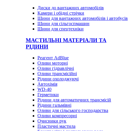
Диски до вантажних автомобілів
Камери і обідні стрічки
Шини для вантажних автомобілів і автобусів
Шини для сільгоспмашин
Шини для спецтехніки
МАСТИЛЬНІ МАТЕРІАЛИ ТА
РІДИНИ
Реагент AdBlue
Оливи моторні
Оливи гідравлічні
Оливи трансмісійні
Рідини охолоджуючі
Автохімія
WD-40
Герметики
Рідини для автоматичних трансмісій
Рідини гальмівні
Оливи для сільського господарства
Оливи компресорні
Очисники рук
Пластичні мастила