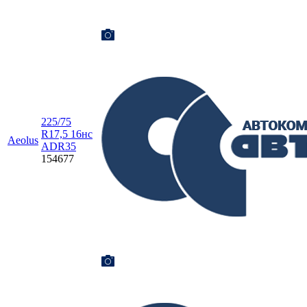
225/75
R17,5 16нc
Aeolus
ADR35
154677