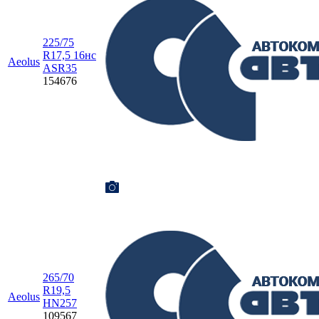
225/75
R17,5 16нc
Aeolus
ASR35
154676
265/70
R19,5
Aeolus
HN257
109567