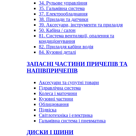
34. Рульове управління
35. Гальмівна система
37. Електрообладнання
38. Прилади та датчики
39. Аксесуари, інструменти та приладдя
50. Кабіна / салон
81. Система вентиляції, опалення та
кондиціонування
82. Приладдя кабіни водія
84. Кузовні деталі
ЗАПАСНІ ЧАСТИНИ ПРИЧЕПІВ ТА
НАПІВПРИЧЕПІВ
Аксесуари та супутні товари
Гідравлічна система
Колеса і маточини
Кузовні частини
Облицювання
Підвіска
Світлотехніка і електрика
Гальмівна система і пневматика
ДИСКИ І ШИНИ