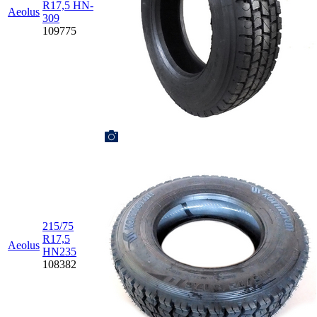
R17,5 HN-
Aeolus
309
109775
215/75
R17,5
Aeolus
HN235
108382