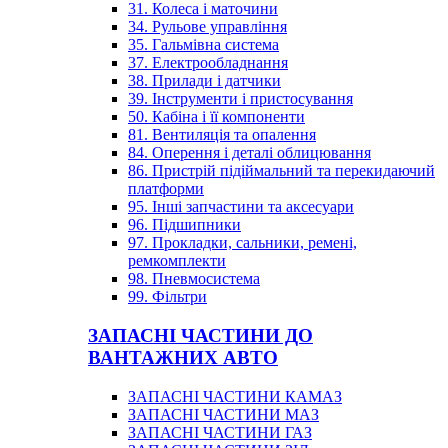
31. Колеса і маточини
34. Рульове управління
35. Гальмівна система
37. Електрообладнання
38. Прилади і датчики
39. Інструменти і пристосування
50. Кабіна і її компоненти
81. Вентиляція та опалення
84. Оперення і деталі облицювання
86. Пристрій підіймальний та перекидаючий
платформи
95. Інші запчастини та аксесуари
96. Підшипники
97. Прокладки, сальники, ремені,
ремкомплекти
98. Пневмосистема
99. Фільтри
ЗАПАСНІ ЧАСТИНИ ДО
ВАНТАЖНИХ АВТО
ЗАПАСНІ ЧАСТИНИ КАМАЗ
ЗАПАСНІ ЧАСТИНИ МАЗ
ЗАПАСНІ ЧАСТИНИ ГАЗ