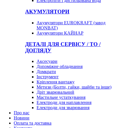
Електроліти і дистильована вода
АКУМУЛЯТОРИ
Акумулятори EUROKRAFT (завод
MONBAT)
Акумулятори КАЙНАР
ДЕТАЛІ ДЛЯ СЕРВІСУ / ТО /
ДОГЛЯДУ
Аксесуари
Допоміжне обладнання
Домкрати
Інструмент
Кріплення вантажу
Метизи (Болти, гайки, шайби та інше)
Дріт зварювальний
Мастильне устаткування
Електроди для наплавлення
Електроди для зварювання
Про нас
Новини
Оплата та доставка