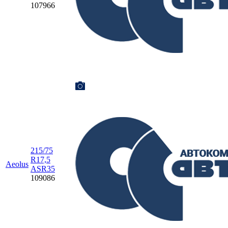
107966
215/75
R17,5
Aeolus
ASR35
109086