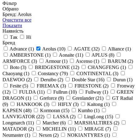
Фільтр
Обрано
Бренд: Aeolus
Очистити все
Показати
Наявність
Так
Ні
Бренд
Advance
(1)
Aeolus
(10)
AGATE
(32)
Alliance
(1)
AMBERSTONE
(1)
Aonaite
(11)
APLUS
(8)
ARMFORCE
(3)
Armour
(1)
Ascenso
(1)
BARUM
(2)
Boto
(3)
BRIDGESTONE
(12)
CHANGFENG
(1)
Chaoyang
(1)
Constancy
(79)
CONTINENTAL
(3)
DAEWOO
(2)
Deruibo
(2)
Double Star
(16)
Durun
(1)
Fesite
(5)
FIREMAX
(3)
FIRESTONE
(2)
Fronway
(12)
FULDA
(11)
Fullrun
(10)
Fullway
(1)
GREEN
DRAGON
(1)
Greforce
(9)
Grenlander
(21)
GT Radial
(9)
HANKOOK
(3)
HIFLY
(3)
Kaitong
(1)
KAPSEN
(48)
Kormoran
(15)
Kumho
(1)
LANVIGATOR
(22)
LASSA
(2)
LingLong
(15)
Longmarch
(11)
Marcher
(6)
MARSHALTIRES
(2)
MATADOR
(2)
MICHELIN
(11)
MIRAGE
(7)
Neumaster
(1)
Nexen
(2)
NOKIANTYRES
(1)