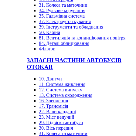
31. Колеса та маточини
34. Рульове керування
35. Гальмівна система
37. Електроустаткування
39. Інструменти та обладнання
50. Кабіна
81. Вентиляція та кондиціювання повітря
84. Деталі облицювання
Фільтри
ЗАПАСНІ ЧАСТИНИ АВТОБУСІВ
OTOKAR
10. Двигун
11. Система живлення
12. Система випуску
13. Система охолодження
16. Зчеплення
17. Трансмісія
22. Вали карданні
23. Міст ведучий
29. Підвіска автобуса
30. Вісь передня
31. Колеса та маточини