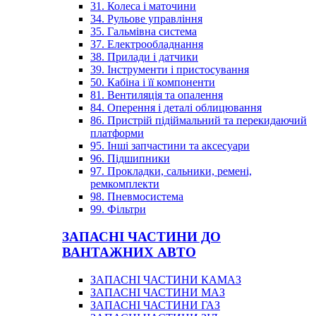
31. Колеса і маточини
34. Рульове управління
35. Гальмівна система
37. Електрообладнання
38. Прилади і датчики
39. Інструменти і пристосування
50. Кабіна і її компоненти
81. Вентиляція та опалення
84. Оперення і деталі облицювання
86. Пристрій підіймальний та перекидаючий
платформи
95. Інші запчастини та аксесуари
96. Підшипники
97. Прокладки, сальники, ремені,
ремкомплекти
98. Пневмосистема
99. Фільтри
ЗАПАСНІ ЧАСТИНИ ДО
ВАНТАЖНИХ АВТО
ЗАПАСНІ ЧАСТИНИ КАМАЗ
ЗАПАСНІ ЧАСТИНИ МАЗ
ЗАПАСНІ ЧАСТИНИ ГАЗ