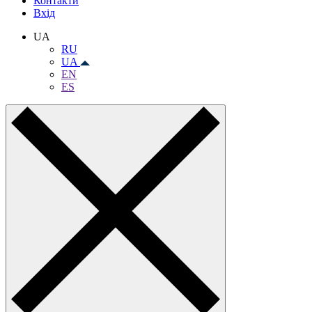
Контакти
Вхiд
UA
RU
UA
EN
ES