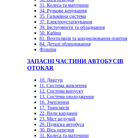
31. Колеса та маточини
34. Рульове керування
35. Гальмівна система
37. Електроустаткування
39. Інструменти та обладнання
50. Кабіна
81. Вентиляція та кондиціювання повітря
84. Деталі облицювання
Фільтри
ЗАПАСНІ ЧАСТИНИ АВТОБУСІВ
OTOKAR
10. Двигун
11. Система живлення
12. Система випуску
13. Система охолодження
16. Зчеплення
17. Трансмісія
22. Вали карданні
23. Міст ведучий
29. Підвіска автобуса
30. Вісь передня
31. Колеса та маточини