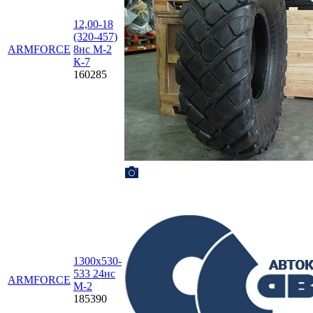
12,00-18
(320-457)
ARMFORCE
8нс М-2
К-7
160285
1300х530-
533 24нс
ARMFORCE
М-2
185390