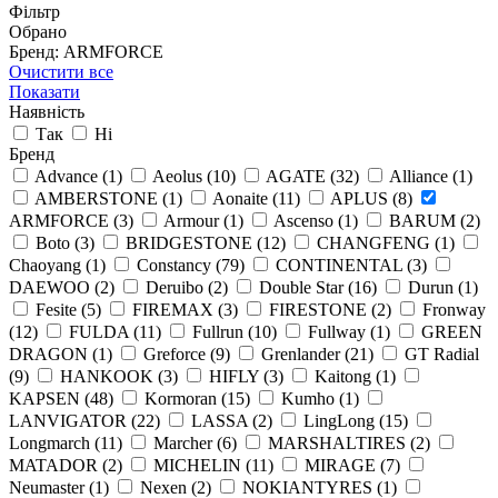
Фільтр
Обрано
Бренд: ARMFORCE
Очистити все
Показати
Наявність
Так
Ні
Бренд
Advance
(1)
Aeolus
(10)
AGATE
(32)
Alliance
(1)
AMBERSTONE
(1)
Aonaite
(11)
APLUS
(8)
ARMFORCE
(3)
Armour
(1)
Ascenso
(1)
BARUM
(2)
Boto
(3)
BRIDGESTONE
(12)
CHANGFENG
(1)
Chaoyang
(1)
Constancy
(79)
CONTINENTAL
(3)
DAEWOO
(2)
Deruibo
(2)
Double Star
(16)
Durun
(1)
Fesite
(5)
FIREMAX
(3)
FIRESTONE
(2)
Fronway
(12)
FULDA
(11)
Fullrun
(10)
Fullway
(1)
GREEN
DRAGON
(1)
Greforce
(9)
Grenlander
(21)
GT Radial
(9)
HANKOOK
(3)
HIFLY
(3)
Kaitong
(1)
KAPSEN
(48)
Kormoran
(15)
Kumho
(1)
LANVIGATOR
(22)
LASSA
(2)
LingLong
(15)
Longmarch
(11)
Marcher
(6)
MARSHALTIRES
(2)
MATADOR
(2)
MICHELIN
(11)
MIRAGE
(7)
Neumaster
(1)
Nexen
(2)
NOKIANTYRES
(1)