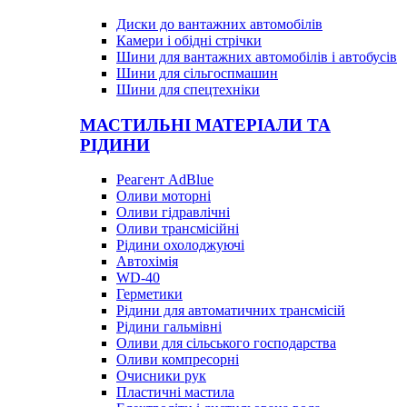
Диски до вантажних автомобілів
Камери і обідні стрічки
Шини для вантажних автомобілів і автобусів
Шини для сільгоспмашин
Шини для спецтехніки
МАСТИЛЬНІ МАТЕРІАЛИ ТА
РІДИНИ
Реагент AdBlue
Оливи моторні
Оливи гідравлічні
Оливи трансмісійні
Рідини охолоджуючі
Автохімія
WD-40
Герметики
Рідини для автоматичних трансмісій
Рідини гальмівні
Оливи для сільського господарства
Оливи компресорні
Очисники рук
Пластичні мастила