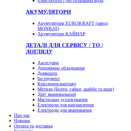
Електроліти і дистильована вода
АКУМУЛЯТОРИ
Акумулятори EUROKRAFT (завод
MONBAT)
Акумулятори КАЙНАР
ДЕТАЛІ ДЛЯ СЕРВІСУ / ТО /
ДОГЛЯДУ
Аксесуари
Допоміжне обладнання
Домкрати
Інструмент
Кріплення вантажу
Метизи (Болти, гайки, шайби та інше)
Дріт зварювальний
Мастильне устаткування
Електроди для наплавлення
Електроди для зварювання
Про нас
Новини
Оплата та доставка