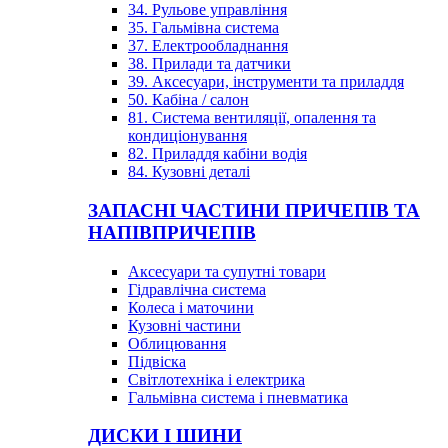
34. Рульове управління
35. Гальмівна система
37. Електрообладнання
38. Прилади та датчики
39. Аксесуари, інструменти та приладдя
50. Кабіна / салон
81. Система вентиляції, опалення та
кондиціонування
82. Приладдя кабіни водія
84. Кузовні деталі
ЗАПАСНІ ЧАСТИНИ ПРИЧЕПІВ ТА
НАПІВПРИЧЕПІВ
Аксесуари та супутні товари
Гідравлічна система
Колеса і маточини
Кузовні частини
Облицювання
Підвіска
Світлотехніка і електрика
Гальмівна система і пневматика
ДИСКИ І ШИНИ