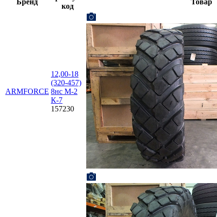
Бренд
Товар
код
12,00-18
(320-457)
ARMFORCE
8нс М-2
К-7
157230