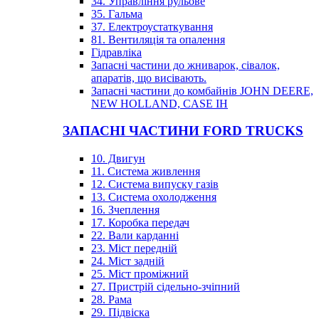
34. Управління рульове
35. Гальма
37. Електроустаткування
81. Вентиляція та опалення
Гідравліка
Запасні частини до жниварок, сівалок,
апаратів, що висівають.
Запасні частини до комбайнів JOHN DEERE,
NEW HOLLAND, CASE IH
ЗАПАСНІ ЧАСТИНИ FORD TRUCKS
10. Двигун
11. Система живлення
12. Система випуску газів
13. Система охолодження
16. Зчеплення
17. Коробка передач
22. Вали карданні
23. Міст передній
24. Міст задній
25. Міст проміжний
27. Пристрій сідельно-зчіпний
28. Рама
29. Підвіска