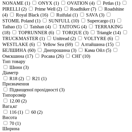
NONAME
(1)
ONYX
(1)
OVATION
(4)
Petlas
(1)
PIRELLI
(2)
Prime Well
(2)
Roadhiker
(7)
Roadshine
(4)
Royal Black
(16)
Ruifulai
(1)
SAVA
(3)
STOMIL Poland
(1)
SUNFULL
(10)
Supercargo
(1)
Taihao
(1)
Taishan
(4)
TAITONG
(4)
TERRAKING
(18)
TOPRUNNER
(6)
TORQUE
(3)
Triangle
(14)
TRUCKMASTER
(1)
Unitread
(2)
VOLTYRE
(6)
WESTLAKE
(6)
Yellow Sea
(69)
Алтайшина
(15)
БЕЛШИНА
(60)
Днепрошина
(3)
Кама Ойл
(5)
Омскшина
(17)
Росава
(26)
СНГ
(10)
Тип товару
Шини
(3)
Діаметр
R18
(2)
R21
(1)
Призначення
Підвищеної прохідності
(3)
Типорозмір
12.00
(2)
Вага,кг
116
(1)
60
(2)
Висота
70
(1)
Ширина