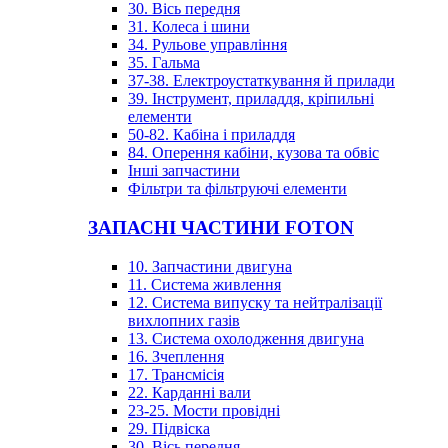
30. Вісь передня
31. Колеса і шини
34. Рульове управління
35. Гальма
37-38. Електроустаткування й прилади
39. Інструмент, приладдя, кріпильні
елементи
50-82. Кабіна і приладдя
84. Оперення кабіни, кузова та обвіс
Інші запчастини
Фільтри та фільтруючі елементи
ЗАПАСНІ ЧАСТИНИ FOTON
10. Запчастини двигуна
11. Система живлення
12. Система випуску та нейтралізації
вихлопних газів
13. Система охолодження двигуна
16. Зчеплення
17. Трансмісія
22. Карданні вали
23-25. Мости провідні
29. Підвіска
30. Вісь передня