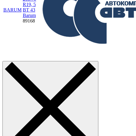
R19, 5
BARUM
BT 43
Barum
89168