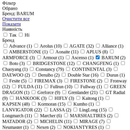
Фільтр
Обрано
Бренд: BARUM
Очистити все
Показати
Наявність
Так
Ні
Бренд
Advance
(1)
Aeolus
(10)
AGATE
(32)
Alliance
(1)
AMBERSTONE
(1)
Aonaite
(11)
APLUS
(8)
ARMFORCE
(3)
Armour
(1)
Ascenso
(1)
BARUM
(2)
Boto
(3)
BRIDGESTONE
(12)
CHANGFENG
(1)
Chaoyang
(1)
Constancy
(79)
CONTINENTAL
(3)
DAEWOO
(2)
Deruibo
(2)
Double Star
(16)
Durun
(1)
Fesite
(5)
FIREMAX
(3)
FIRESTONE
(2)
Fronway
(12)
FULDA
(11)
Fullrun
(10)
Fullway
(1)
GREEN
DRAGON
(1)
Greforce
(9)
Grenlander
(21)
GT Radial
(9)
HANKOOK
(3)
HIFLY
(3)
Kaitong
(1)
KAPSEN
(48)
Kormoran
(15)
Kumho
(1)
LANVIGATOR
(22)
LASSA
(2)
LingLong
(15)
Longmarch
(11)
Marcher
(6)
MARSHALTIRES
(2)
MATADOR
(2)
MICHELIN
(11)
MIRAGE
(7)
Neumaster
(1)
Nexen
(2)
NOKIANTYRES
(1)