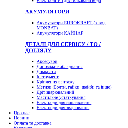
Електроліти і дистильована вода
АКУМУЛЯТОРИ
Акумулятори EUROKRAFT (завод
MONBAT)
Акумулятори КАЙНАР
ДЕТАЛІ ДЛЯ СЕРВІСУ / ТО /
ДОГЛЯДУ
Аксесуари
Допоміжне обладнання
Домкрати
Інструмент
Кріплення вантажу
Метизи (Болти, гайки, шайби та інше)
Дріт зварювальний
Мастильне устаткування
Електроди для наплавлення
Електроди для зварювання
Про нас
Новини
Оплата та доставка