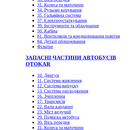
31. Колеса та маточини
34. Рульове керування
35. Гальмівна система
37. Електроустаткування
39. Інструменти та обладнання
50. Кабіна
81. Вентиляція та кондиціювання повітря
84. Деталі облицювання
Фільтри
ЗАПАСНІ ЧАСТИНИ АВТОБУСІВ
OTOKAR
10. Двигун
11. Система живлення
12. Система випуску
13. Система охолодження
16. Зчеплення
17. Трансмісія
22. Вали карданні
23. Міст ведучий
29. Підвіска автобуса
30. Вісь передня
31. Колеса та маточини