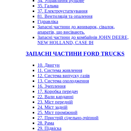
34. Управління рульове
35. Гальма
37. Електроустаткування
81. Вентиляція та опалення
Гідравліка
Запасні частини до жниварок, сівалок,
апаратів, що висівають.
Запасні частини до комбайнів JOHN DEERE,
NEW HOLLAND, CASE IH
ЗАПАСНІ ЧАСТИНИ FORD TRUCKS
10. Двигун
11. Система живлення
12. Система випуску газів
13. Система охолодження
16. Зчеплення
17. Коробка передач
22. Вали карданні
23. Міст передній
24. Міст задній
25. Міст проміжний
27. Пристрій сідельно-зчіпний
28. Рама
29. Підвіска