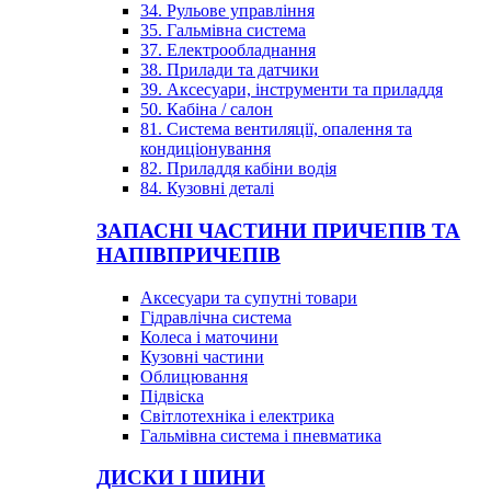
34. Рульове управління
35. Гальмівна система
37. Електрообладнання
38. Прилади та датчики
39. Аксесуари, інструменти та приладдя
50. Кабіна / салон
81. Система вентиляції, опалення та
кондиціонування
82. Приладдя кабіни водія
84. Кузовні деталі
ЗАПАСНІ ЧАСТИНИ ПРИЧЕПІВ ТА
НАПІВПРИЧЕПІВ
Аксесуари та супутні товари
Гідравлічна система
Колеса і маточини
Кузовні частини
Облицювання
Підвіска
Світлотехніка і електрика
Гальмівна система і пневматика
ДИСКИ І ШИНИ