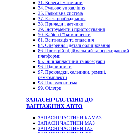
31. Колеса і маточини
34. Рульове управління
35. Гальмівна система
37. Електрообладнання
38. Прилади і датчики
39. Інструменти і пристосування
50. Кабіна і її компоненти
81. Вентиляція та опалення
84. Оперення і деталі облицювання
86. Пристрій підіймальний та перекидаючий
платформи
95. Інші запчастини та аксесуари
96. Підшипники
97. Прокладки, сальники, ремені,
ремкомплекти
98. Пневмосистема
99. Фільтри
ЗАПАСНІ ЧАСТИНИ ДО
ВАНТАЖНИХ АВТО
ЗАПАСНІ ЧАСТИНИ КАМАЗ
ЗАПАСНІ ЧАСТИНИ МАЗ
ЗАПАСНІ ЧАСТИНИ ГАЗ