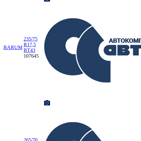
235/75
R17,5
BARUM
BT43
107645
265/70