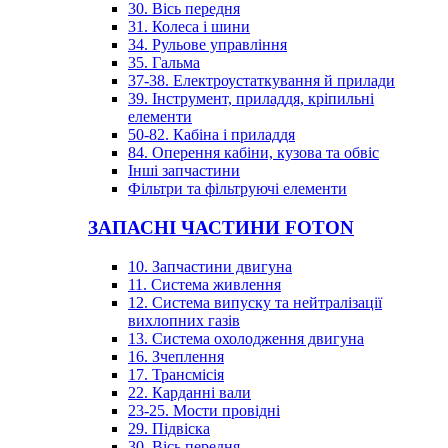
30. Вісь передня
31. Колеса і шини
34. Рульове управління
35. Гальма
37-38. Електроустаткування й прилади
39. Інструмент, приладдя, кріпильні
елементи
50-82. Кабіна і приладдя
84. Оперення кабіни, кузова та обвіс
Інші запчастини
Фільтри та фільтруючі елементи
ЗАПАСНІ ЧАСТИНИ FOTON
10. Запчастини двигуна
11. Система живлення
12. Система випуску та нейтралізації
вихлопних газів
13. Система охолодження двигуна
16. Зчеплення
17. Трансмісія
22. Карданні вали
23-25. Мости провідні
29. Підвіска
30. Вісь передня