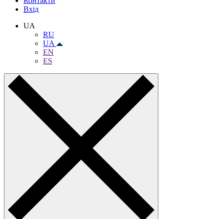
Контакти
Вхiд
UA
RU
UA
EN
ES