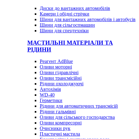
Диски до вантажних автомобілів
Камери і обідні стрічки
Шини для вантажних автомобілів і автобусів
Шини для сільгоспмашин
Шини для спецтехніки
МАСТИЛЬНІ МАТЕРІАЛИ ТА
РІДИНИ
Реагент AdBlue
Оливи моторні
Оливи гідравлічні
Оливи трансмісійні
Рідини охолоджуючі
Автохімія
WD-40
Герметики
Рідини для автоматичних трансмісій
Рідини гальмівні
Оливи для сільського господарства
Оливи компресорні
Очисники рук
Пластичні мастила