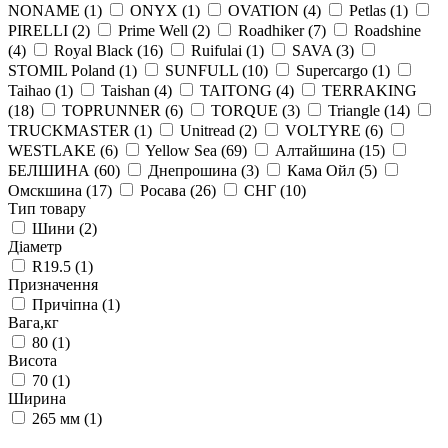
NONAME
(1)
ONYX
(1)
OVATION
(4)
Petlas
(1)
PIRELLI
(2)
Prime Well
(2)
Roadhiker
(7)
Roadshine
(4)
Royal Black
(16)
Ruifulai
(1)
SAVA
(3)
STOMIL Poland
(1)
SUNFULL
(10)
Supercargo
(1)
Taihao
(1)
Taishan
(4)
TAITONG
(4)
TERRAKING
(18)
TOPRUNNER
(6)
TORQUE
(3)
Triangle
(14)
TRUCKMASTER
(1)
Unitread
(2)
VOLTYRE
(6)
WESTLAKE
(6)
Yellow Sea
(69)
Алтайшина
(15)
БЕЛШИНА
(60)
Днепрошина
(3)
Кама Ойл
(5)
Омскшина
(17)
Росава
(26)
СНГ
(10)
Тип товару
Шини
(2)
Діаметр
R19.5
(1)
Призначення
Причіпна
(1)
Вага,кг
80
(1)
Висота
70
(1)
Ширина
265 мм
(1)