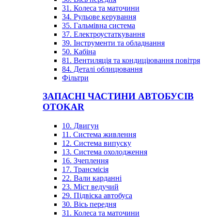
31. Колеса та маточини
34. Рульове керування
35. Гальмівна система
37. Електроустаткування
39. Інструменти та обладнання
50. Кабіна
81. Вентиляція та кондиціювання повітря
84. Деталі облицювання
Фільтри
ЗАПАСНІ ЧАСТИНИ АВТОБУСІВ
OTOKAR
10. Двигун
11. Система живлення
12. Система випуску
13. Система охолодження
16. Зчеплення
17. Трансмісія
22. Вали карданні
23. Міст ведучий
29. Підвіска автобуса
30. Вісь передня
31. Колеса та маточини