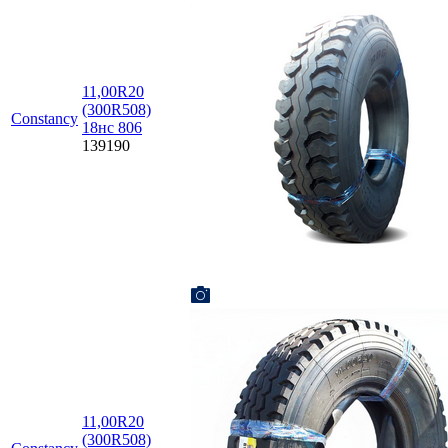
11,00R20
(300R508)
Constancy
18нс 806
139190
11,00R20
(300R508)