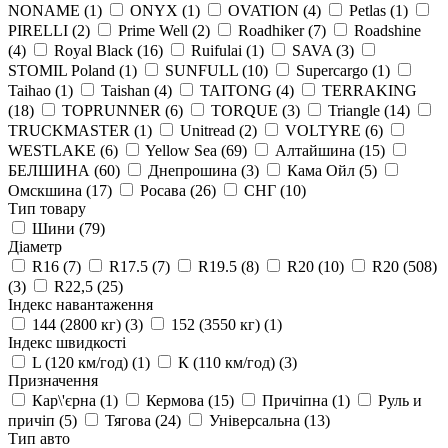
NONAME
(1)
ONYX
(1)
OVATION
(4)
Petlas
(1)
PIRELLI
(2)
Prime Well
(2)
Roadhiker
(7)
Roadshine
(4)
Royal Black
(16)
Ruifulai
(1)
SAVA
(3)
STOMIL Poland
(1)
SUNFULL
(10)
Supercargo
(1)
Taihao
(1)
Taishan
(4)
TAITONG
(4)
TERRAKING
(18)
TOPRUNNER
(6)
TORQUE
(3)
Triangle
(14)
TRUCKMASTER
(1)
Unitread
(2)
VOLTYRE
(6)
WESTLAKE
(6)
Yellow Sea
(69)
Алтайшина
(15)
БЕЛШИНА
(60)
Днепрошина
(3)
Кама Ойл
(5)
Омскшина
(17)
Росава
(26)
СНГ
(10)
Тип товару
Шини
(79)
Діаметр
R16
(7)
R17.5
(7)
R19.5
(8)
R20
(10)
R20 (508)
(3)
R22,5
(25)
Індекс навантаження
144 (2800 кг)
(3)
152 (3550 кг)
(1)
Індекс швидкості
L (120 км/год)
(1)
К (110 км/год)
(3)
Призначення
Кар\'єрна
(1)
Кермова
(15)
Причіпна
(1)
Руль и
причіп
(5)
Тягова
(24)
Універсальна
(13)
Тип авто