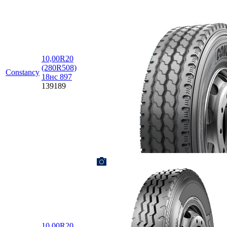
10,00R20
(280R508)
Constancy
18нс 897
139189
10,00R20