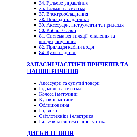
34. Рульове управління
35. Гальмівна система
37. Електрообладнання
38. Прилади та датчики
39. Аксесуари, інструменти та приладдя
50. Кабіна / салон
81. Система вентиляції, опалення та
кондиціонування
82. Приладдя кабіни водія
84. Кузовні деталі
ЗАПАСНІ ЧАСТИНИ ПРИЧЕПІВ ТА
НАПІВПРИЧЕПІВ
Аксесуари та супутні товари
Гідравлічна система
Колеса і маточини
Кузовні частини
Облицювання
Підвіска
Світлотехніка і електрика
Гальмівна система і пневматика
ДИСКИ І ШИНИ