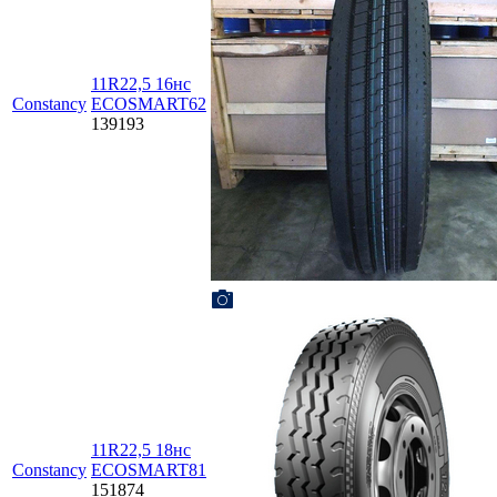
11R22,5 16нc
Constancy
ECOSMART62
139193
11R22,5 18нc
Constancy
ECOSMART81
151874