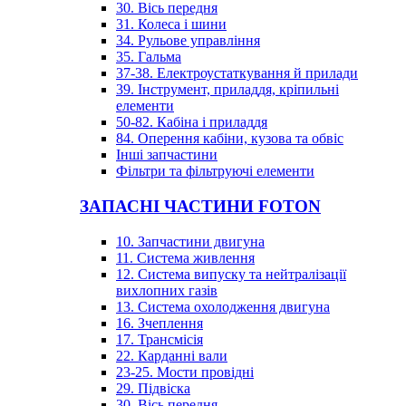
30. Вісь передня
31. Колеса і шини
34. Рульове управління
35. Гальма
37-38. Електроустаткування й прилади
39. Інструмент, приладдя, кріпильні
елементи
50-82. Кабіна і приладдя
84. Оперення кабіни, кузова та обвіс
Інші запчастини
Фільтри та фільтруючі елементи
ЗАПАСНІ ЧАСТИНИ FOTON
10. Запчастини двигуна
11. Система живлення
12. Система випуску та нейтралізації
вихлопних газів
13. Система охолодження двигуна
16. Зчеплення
17. Трансмісія
22. Карданні вали
23-25. Мости провідні
29. Підвіска
30. Вісь передня