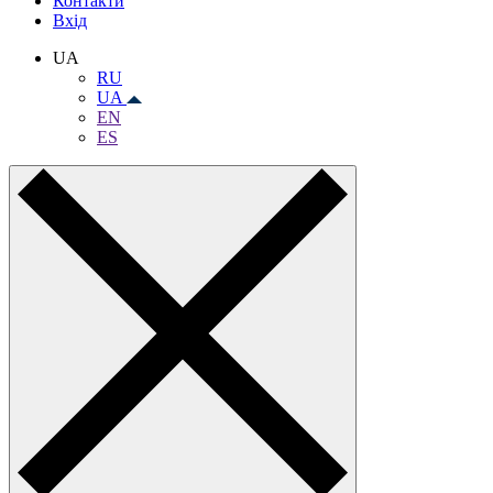
Контакти
Вхiд
UA
RU
UA
EN
ES