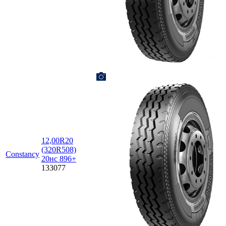
12,00R20
(320R508)
Constancy
20нс 896+
133077