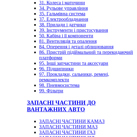
31. Колеса і маточини
34. Рульове управління
35. Гальмівна система
37. Електрообладнання
38. Прилади і датчики
39. Інструменти і пристосування
50. Кабіна і її компоненти
81. Вентиляція та опалення
84. Оперення і деталі облицювання
86. Пристрій підіймальний та перекидаючий
платформи
95. Інші запчастини та аксесуари
96. Підшипники
97. Прокладки, сальники, ремені,
ремкомплекти
98. Пневмосистема
99. Фільтри
ЗАПАСНІ ЧАСТИНИ ДО
ВАНТАЖНИХ АВТО
ЗАПАСНІ ЧАСТИНИ КАМАЗ
ЗАПАСНІ ЧАСТИНИ МАЗ
ЗАПАСНІ ЧАСТИНИ ГАЗ