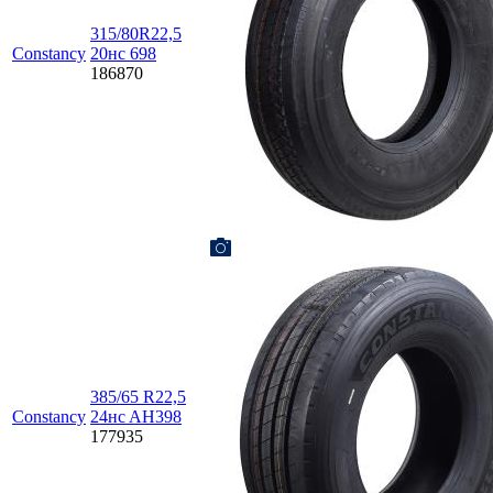
315/80R22,5
Constancy
20нc 698
186870
385/65 R22,5
Constancy
24нc AH398
177935