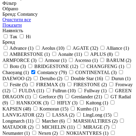
Фільтр
Обрано
Бренд: Constancy
Очистити все
Показати
Наявність
Так
Ні
Бренд
Advance
(1)
Aeolus
(10)
AGATE
(32)
Alliance
(1)
AMBERSTONE
(1)
Aonaite
(11)
APLUS
(8)
ARMFORCE
(3)
Armour
(1)
Ascenso
(1)
BARUM
(2)
Boto
(3)
BRIDGESTONE
(12)
CHANGFENG
(1)
Chaoyang
(1)
Constancy
(79)
CONTINENTAL
(3)
DAEWOO
(2)
Deruibo
(2)
Double Star
(16)
Durun
(1)
Fesite
(5)
FIREMAX
(3)
FIRESTONE
(2)
Fronway
(12)
FULDA
(11)
Fullrun
(10)
Fullway
(1)
GREEN
DRAGON
(1)
Greforce
(9)
Grenlander
(21)
GT Radial
(9)
HANKOOK
(3)
HIFLY
(3)
Kaitong
(1)
KAPSEN
(48)
Kormoran
(15)
Kumho
(1)
LANVIGATOR
(22)
LASSA
(2)
LingLong
(15)
Longmarch
(11)
Marcher
(6)
MARSHALTIRES
(2)
MATADOR
(2)
MICHELIN
(11)
MIRAGE
(7)
Neumaster
(1)
Nexen
(2)
NOKIANTYRES
(1)