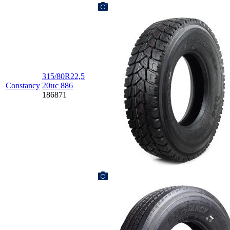
315/80R22,5
Constancy
20нc 886
186871