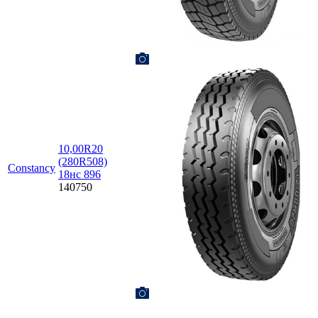
10,00R20
(280R508)
Constancy
18нс 896
140750