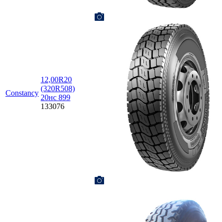
12,00R20
(320R508)
Constancy
20нс 899
133076