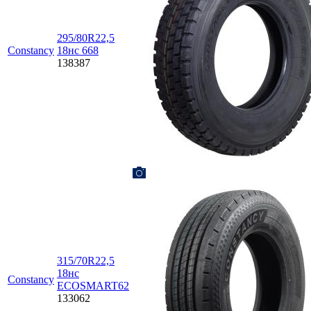
295/80R22,5
Constancy
18нc 668
138387
315/70R22,5
18нc
Constancy
ECOSMART62
133062