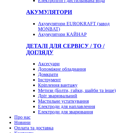
Електроліти і дистильована вода
АКУМУЛЯТОРИ
Акумулятори EUROKRAFT (завод
MONBAT)
Акумулятори КАЙНАР
ДЕТАЛІ ДЛЯ СЕРВІСУ / ТО /
ДОГЛЯДУ
Аксесуари
Допоміжне обладнання
Домкрати
Інструмент
Кріплення вантажу
Метизи (Болти, гайки, шайби та інше)
Дріт зварювальний
Мастильне устаткування
Електроди для наплавлення
Електроди для зварювання
Про нас
Новини
Оплата та доставка