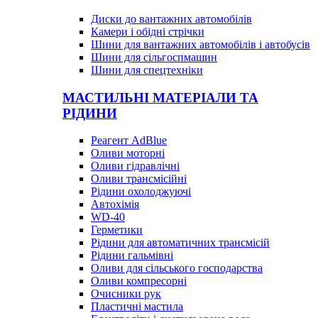
Диски до вантажних автомобілів
Камери і обідні стрічки
Шини для вантажних автомобілів і автобусів
Шини для сільгоспмашин
Шини для спецтехніки
МАСТИЛЬНІ МАТЕРІАЛИ ТА
РІДИНИ
Реагент AdBlue
Оливи моторні
Оливи гідравлічні
Оливи трансмісійні
Рідини охолоджуючі
Автохімія
WD-40
Герметики
Рідини для автоматичних трансмісій
Рідини гальмівні
Оливи для сільського господарства
Оливи компресорні
Очисники рук
Пластичні мастила