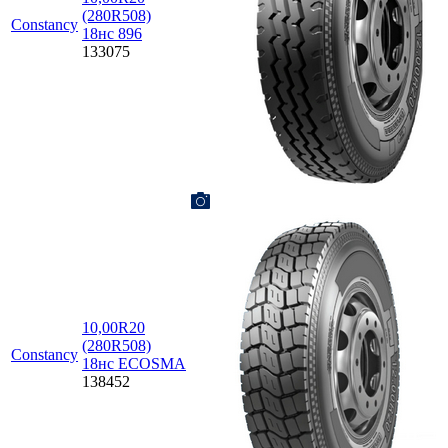
(280R508)
Constancy
18нс 896
133075
10,00R20
(280R508)
Constancy
18нс ECOSMA
138452