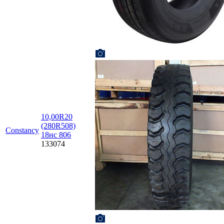
10,00R20
(280R508)
Constancy
18нс 806
133074