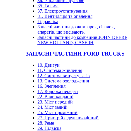
34. Управління рульове
35. Гальма
37. Електроустаткування
81. Вентиляція та опалення
Гідравліка
Запасні частини до жниварок, сівалок,
апаратів, що висівають.
Запасні частини до комбайнів JOHN DEERE,
NEW HOLLAND, CASE IH
ЗАПАСНІ ЧАСТИНИ FORD TRUCKS
10. Двигун
11. Система живлення
12. Система випуску газів
13. Система охолодження
16. Зчеплення
17. Коробка передач
22. Вали карданні
23. Міст передній
24. Міст задній
25. Міст проміжний
27. Пристрій сідельно-зчіпний
28. Рама
29. Підвіска