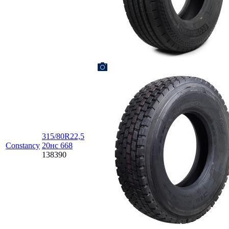
315/80R22,5
Constancy
20нc 668
138390