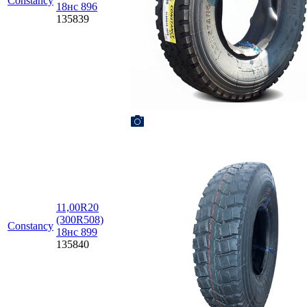
Constancy
18нс 896
135839
11,00R20
(300R508)
Constancy
18нс 899
135840