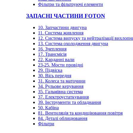
Фільтри та фільтруючі елементи
ЗАПАСНІ ЧАСТИНИ FOTON
10. Запчастини двигуна
11. Система живлення
12. Система випуску та нейтралізації вихлопн
13. Система охолодження двигуна
16. Зчеплення
17. Трансмісія
22. Карданні вали
23-25. Мости провідні
29. Підвіска
30. Вісь передня
31. Колеса та маточини
34. Рульове керування
35. Гальмівна система
37. Електроустаткування
39. Інструменти та обладнання
50. Кабіна
81. Вентиляція та кондиціювання повітря
84. Деталі облицювання
Фільтри