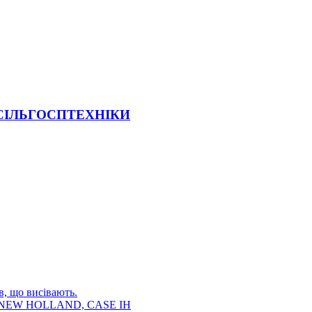
 СІЛЬГОСПТЕХНІКИ
в, що висівають.
E, NEW HOLLAND, CASE IH