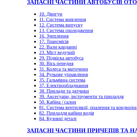
ЗАПАСНІ ЧАСТИНИ АВТОБУСІВ OT
10. Двигун
11. Система живлення
12. Система випуску
13. Система охолодження
16. Зчеплення
17. Трансмісія
22. Вали карданні
23. Міст ведучий
29. Підвіска автобуса
30. Вісь передня
31. Колеса та маточини
34. Рульове управління
35. Гальмівна система
37. Електрообладнання
38. Прилади та датчики
39. Аксесуари, інструменти та приладдя
50. Кабіна / салон
81. Система вентиляції, опалення та кондиці
82. Приладдя кабіни водія
84. Кузовні деталі
ЗАПАСНІ ЧАСТИНИ ПРИЧЕПІВ ТА Н