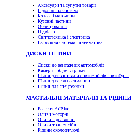
Аксесуари та супутні товари
Гідравлічна система
Колеса і маточини
Кузовні частини
Облицювання
Підвіска
Світлотехніка і електрика
Гальмівна система і пневматика
ДИСКИ І ШИНИ
Диски до вантажних автомобілів
Камери і обідні стрічки
Шини для вантажних автомобілів і автобусів
Шини для сільгоспмашин
Шини для спецтехніки
МАСТИЛЬНІ МАТЕРІАЛИ ТА РІДИНИ
Реагент AdBlue
Оливи моторні
Оливи гідравлічні
Оливи трансмісійні
Рідини охолоджуючі