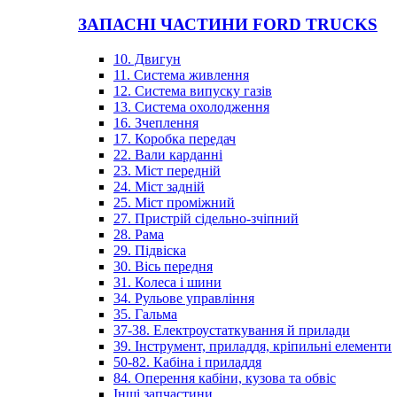
ЗАПАСНІ ЧАСТИНИ FORD TRUCKS
10. Двигун
11. Система живлення
12. Система випуску газів
13. Система охолодження
16. Зчеплення
17. Коробка передач
22. Вали карданні
23. Міст передній
24. Міст задній
25. Міст проміжний
27. Пристрій сідельно-зчіпний
28. Рама
29. Підвіска
30. Вісь передня
31. Колеса і шини
34. Рульове управління
35. Гальма
37-38. Електроустаткування й прилади
39. Інструмент, приладдя, кріпильні елементи
50-82. Кабіна і приладдя
84. Оперення кабіни, кузова та обвіс
Інші запчастини