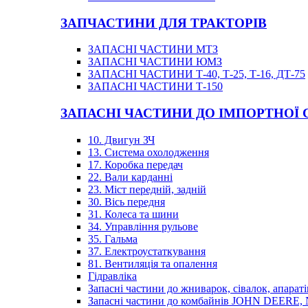
ЗАПЧАСТИНИ ДЛЯ ТРАКТОРІВ
ЗАПАСНІ ЧАСТИНИ МТЗ
ЗАПАСНІ ЧАСТИНИ ЮМЗ
ЗАПАСНІ ЧАСТИНИ Т-40, Т-25, Т-16, ДТ-75
ЗАПАСНІ ЧАСТИНИ Т-150
ЗАПАСНІ ЧАСТИНИ ДО ІМПОРТНОЇ
10. Двигун ЗЧ
13. Система охолодження
17. Коробка передач
22. Вали карданні
23. Міст передній, задній
30. Вісь передня
31. Колеса та шини
34. Управління рульове
35. Гальма
37. Електроустаткування
81. Вентиляція та опалення
Гідравліка
Запасні частини до жниварок, сівалок, апараті
Запасні частини до комбайнів JOHN DEER