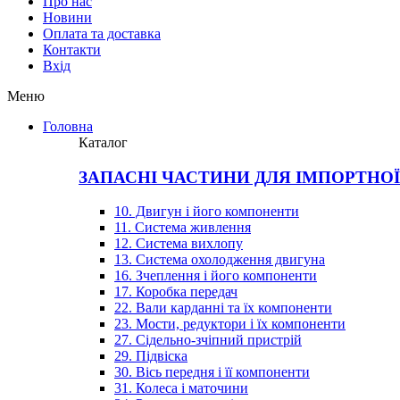
Про нас
Новини
Оплата та доставка
Контакти
Вхiд
Меню
Головна
Каталог
ЗАПАСНІ ЧАСТИНИ ДЛЯ ІМПОРТНО
10. Двигун і його компоненти
11. Система живлення
12. Система вихлопу
13. Система охолодження двигуна
16. Зчеплення і його компоненти
17. Коробка передач
22. Вали карданні та їх компоненти
23. Мости, редуктори і їх компоненти
27. Сідельно-зчіпний пристрій
29. Підвіска
30. Вісь передня і її компоненти
31. Колеса і маточини