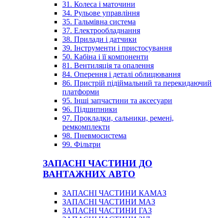
31. Колеса і маточини
34. Рульове управління
35. Гальмівна система
37. Електрообладнання
38. Прилади і датчики
39. Інструменти і пристосування
50. Кабіна і її компоненти
81. Вентиляція та опалення
84. Оперення і деталі облицювання
86. Пристрій підіймальний та перекидаючий
платформи
95. Інші запчастини та аксесуари
96. Підшипники
97. Прокладки, сальники, ремені,
ремкомплекти
98. Пневмосистема
99. Фільтри
ЗАПАСНІ ЧАСТИНИ ДО
ВАНТАЖНИХ АВТО
ЗАПАСНІ ЧАСТИНИ КАМАЗ
ЗАПАСНІ ЧАСТИНИ МАЗ
ЗАПАСНІ ЧАСТИНИ ГАЗ