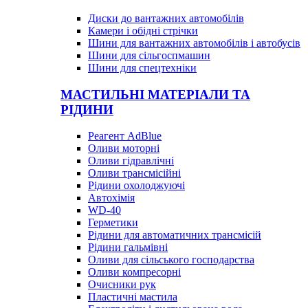
Диски до вантажних автомобілів
Камери і обідні стрічки
Шини для вантажних автомобілів і автобусів
Шини для сільгоспмашин
Шини для спецтехніки
МАСТИЛЬНІ МАТЕРІАЛИ ТА
РІДИНИ
Реагент AdBlue
Оливи моторні
Оливи гідравлічні
Оливи трансмісійні
Рідини охолоджуючі
Автохімія
WD-40
Герметики
Рідини для автоматичних трансмісій
Рідини гальмівні
Оливи для сільського господарства
Оливи компресорні
Очисники рук
Пластичні мастила