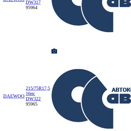
DW317
95964
215/75R17,5
16нс
DAEWOO
DW322
95965