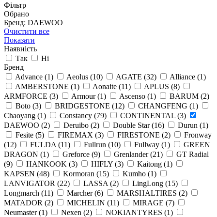
Фільтр
Обрано
Бренд: DAEWOO
Очистити все
Показати
Наявність
Так
Ні
Бренд
Advance
(1)
Aeolus
(10)
AGATE
(32)
Alliance
(1)
AMBERSTONE
(1)
Aonaite
(11)
APLUS
(8)
ARMFORCE
(3)
Armour
(1)
Ascenso
(1)
BARUM
(2)
Boto
(3)
BRIDGESTONE
(12)
CHANGFENG
(1)
Chaoyang
(1)
Constancy
(79)
CONTINENTAL
(3)
DAEWOO
(2)
Deruibo
(2)
Double Star
(16)
Durun
(1)
Fesite
(5)
FIREMAX
(3)
FIRESTONE
(2)
Fronway
(12)
FULDA
(11)
Fullrun
(10)
Fullway
(1)
GREEN
DRAGON
(1)
Greforce
(9)
Grenlander
(21)
GT Radial
(9)
HANKOOK
(3)
HIFLY
(3)
Kaitong
(1)
KAPSEN
(48)
Kormoran
(15)
Kumho
(1)
LANVIGATOR
(22)
LASSA
(2)
LingLong
(15)
Longmarch
(11)
Marcher
(6)
MARSHALTIRES
(2)
MATADOR
(2)
MICHELIN
(11)
MIRAGE
(7)
Neumaster
(1)
Nexen
(2)
NOKIANTYRES
(1)