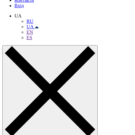
Контакти
Вхiд
UA
RU
UA
EN
ES