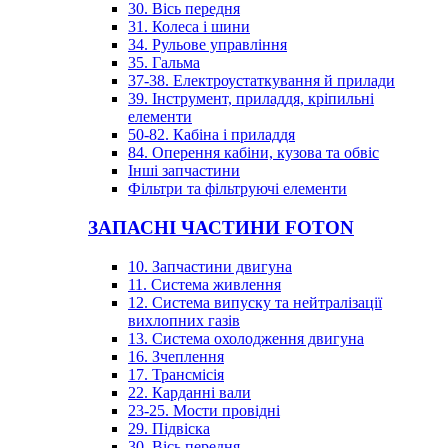
30. Вісь передня
31. Колеса і шини
34. Рульове управління
35. Гальма
37-38. Електроустаткування й прилади
39. Інструмент, приладдя, кріпильні
елементи
50-82. Кабіна і приладдя
84. Оперення кабіни, кузова та обвіс
Інші запчастини
Фільтри та фільтруючі елементи
ЗАПАСНІ ЧАСТИНИ FOTON
10. Запчастини двигуна
11. Система живлення
12. Система випуску та нейтралізації
вихлопних газів
13. Система охолодження двигуна
16. Зчеплення
17. Трансмісія
22. Карданні вали
23-25. Мости провідні
29. Підвіска
30. Вісь передня