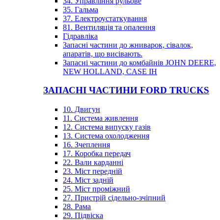
34. Управління рульове
35. Гальма
37. Електроустаткування
81. Вентиляція та опалення
Гідравліка
Запасні частини до жниварок, сівалок,
апаратів, що висівають.
Запасні частини до комбайнів JOHN DEERE,
NEW HOLLAND, CASE IH
ЗАПАСНІ ЧАСТИНИ FORD TRUCKS
10. Двигун
11. Система живлення
12. Система випуску газів
13. Система охолодження
16. Зчеплення
17. Коробка передач
22. Вали карданні
23. Міст передній
24. Міст задній
25. Міст проміжний
27. Пристрій сідельно-зчіпний
28. Рама
29. Підвіска