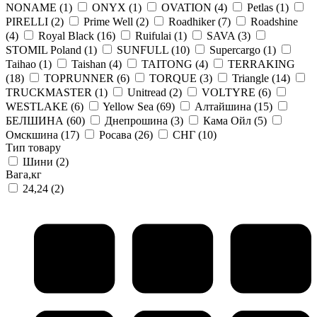
NONAME
(1)
ONYX
(1)
OVATION
(4)
Petlas
(1)
PIRELLI
(2)
Prime Well
(2)
Roadhiker
(7)
Roadshine
(4)
Royal Black
(16)
Ruifulai
(1)
SAVA
(3)
STOMIL Poland
(1)
SUNFULL
(10)
Supercargo
(1)
Taihao
(1)
Taishan
(4)
TAITONG
(4)
TERRAKING
(18)
TOPRUNNER
(6)
TORQUE
(3)
Triangle
(14)
TRUCKMASTER
(1)
Unitread
(2)
VOLTYRE
(6)
WESTLAKE
(6)
Yellow Sea
(69)
Алтайшина
(15)
БЕЛШИНА
(60)
Днепрошина
(3)
Кама Ойл
(5)
Омскшина
(17)
Росава
(26)
СНГ
(10)
Тип товару
Шини
(2)
Вага,кг
24,24
(2)