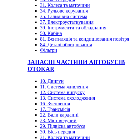
31. Колеса та маточини
34. Рульове керування
35. Гальмівна система
37. Електроустаткування
39. Інструменти та обладнання
50. Кабіна
81. Вентиляція та кондиціювання повітря
84. Деталі облицювання
Фільтри
ЗАПАСНІ ЧАСТИНИ АВТОБУСІВ
OTOKAR
10. Двигун
11. Система живлення
12. Система випуску
13. Система охолодження
16. Зчеплення
17. Трансмісія
22. Вали карданні
23. Міст ведучий
29. Підвіска автобуса
30. Вісь передня
31. Колеса та маточини