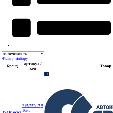
Фільтр підбору
артикул /
Бренд
Товар
код
215/75R17,5
16нс
DAEWOO