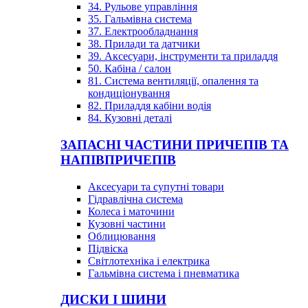
34. Рульове управління
35. Гальмівна система
37. Електрообладнання
38. Прилади та датчики
39. Аксесуари, інструменти та приладдя
50. Кабіна / салон
81. Система вентиляції, опалення та
кондиціонування
82. Приладдя кабіни водія
84. Кузовні деталі
ЗАПАСНІ ЧАСТИНИ ПРИЧЕПІВ ТА
НАПІВПРИЧЕПІВ
Аксесуари та супутні товари
Гідравлічна система
Колеса і маточини
Кузовні частини
Облицювання
Підвіска
Світлотехніка і електрика
Гальмівна система і пневматика
ДИСКИ І ШИНИ