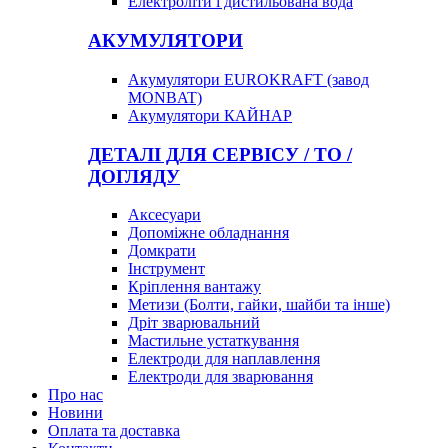
Електроліти і дистильована вода
АКУМУЛЯТОРИ
Акумулятори EUROKRAFT (завод
MONBAT)
Акумулятори КАЙНАР
ДЕТАЛІ ДЛЯ СЕРВІСУ / ТО /
ДОГЛЯДУ
Аксесуари
Допоміжне обладнання
Домкрати
Інструмент
Кріплення вантажу
Метизи (Болти, гайки, шайби та інше)
Дріт зварювальний
Мастильне устаткування
Електроди для наплавлення
Електроди для зварювання
Про нас
Новини
Оплата та доставка