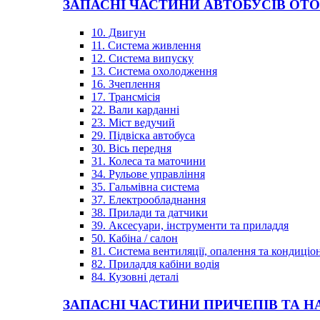
ЗАПАСНІ ЧАСТИНИ АВТОБУСІВ OT
10. Двигун
11. Система живлення
12. Система випуску
13. Система охолодження
16. Зчеплення
17. Трансмісія
22. Вали карданні
23. Міст ведучий
29. Підвіска автобуса
30. Вісь передня
31. Колеса та маточини
34. Рульове управління
35. Гальмівна система
37. Електрообладнання
38. Прилади та датчики
39. Аксесуари, інструменти та приладдя
50. Кабіна / салон
81. Система вентиляції, опалення та кондиці
82. Приладдя кабіни водія
84. Кузовні деталі
ЗАПАСНІ ЧАСТИНИ ПРИЧЕПІВ ТА Н