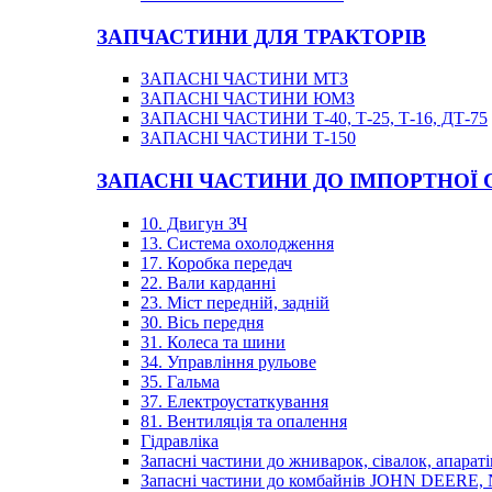
ЗАПЧАСТИНИ ДЛЯ ТРАКТОРІВ
ЗАПАСНІ ЧАСТИНИ МТЗ
ЗАПАСНІ ЧАСТИНИ ЮМЗ
ЗАПАСНІ ЧАСТИНИ Т-40, Т-25, Т-16, ДТ-75
ЗАПАСНІ ЧАСТИНИ Т-150
ЗАПАСНІ ЧАСТИНИ ДО ІМПОРТНОЇ
10. Двигун ЗЧ
13. Система охолодження
17. Коробка передач
22. Вали карданні
23. Міст передній, задній
30. Вісь передня
31. Колеса та шини
34. Управління рульове
35. Гальма
37. Електроустаткування
81. Вентиляція та опалення
Гідравліка
Запасні частини до жниварок, сівалок, апараті
Запасні частини до комбайнів JOHN DEER