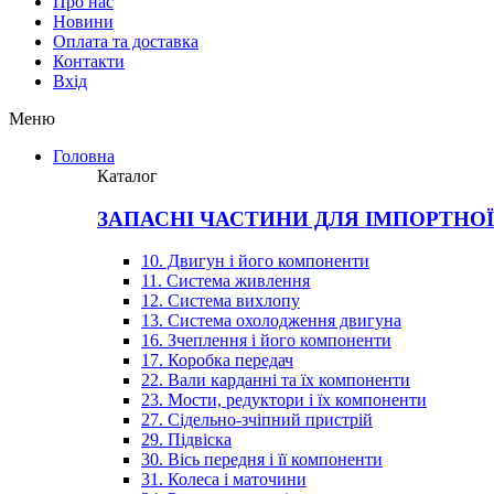
Про нас
Новини
Оплата та доставка
Контакти
Вхiд
Меню
Головна
Каталог
ЗАПАСНІ ЧАСТИНИ ДЛЯ ІМПОРТНО
10. Двигун і його компоненти
11. Система живлення
12. Система вихлопу
13. Система охолодження двигуна
16. Зчеплення і його компоненти
17. Коробка передач
22. Вали карданні та їх компоненти
23. Мости, редуктори і їх компоненти
27. Сідельно-зчіпний пристрій
29. Підвіска
30. Вісь передня і її компоненти
31. Колеса і маточини