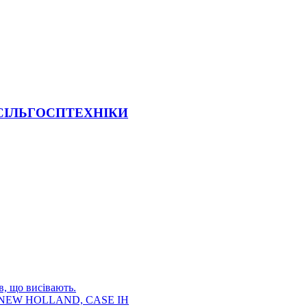
 СІЛЬГОСПТЕХНІКИ
в, що висівають.
E, NEW HOLLAND, CASE IH