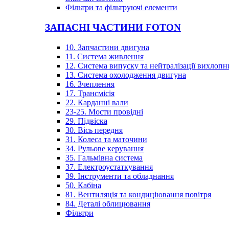
Фільтри та фільтруючі елементи
ЗАПАСНІ ЧАСТИНИ FOTON
10. Запчастини двигуна
11. Система живлення
12. Система випуску та нейтралізації вихлопн
13. Система охолодження двигуна
16. Зчеплення
17. Трансмісія
22. Карданні вали
23-25. Мости провідні
29. Підвіска
30. Вісь передня
31. Колеса та маточини
34. Рульове керування
35. Гальмівна система
37. Електроустаткування
39. Інструменти та обладнання
50. Кабіна
81. Вентиляція та кондиціювання повітря
84. Деталі облицювання
Фільтри