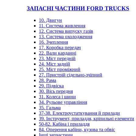
ЗАПАСНІ ЧАСТИНИ FORD TRUCKS
10. Двигун
11. Система живлення
12. Система випуску газів
13. Система охолодження
16. Зчеплення
17. Коробка передач
22. Вали карданні
23. Міст передній
24. Міст задній
25. Міст проміжний
27. Пристрій сідельно-зчіпний
28. Рама
29. Підвіска
30. Вісь передня
31. Колеса і шини
34. Рульове управління
35. Гальма
37-38. Електроустаткування й прилади
39. Інструмент, приладдя, кріпильні елементи
50-82. Кабіна і приладдя
84. Оперення кабіни, кузова та обвіс
Інші запчастини