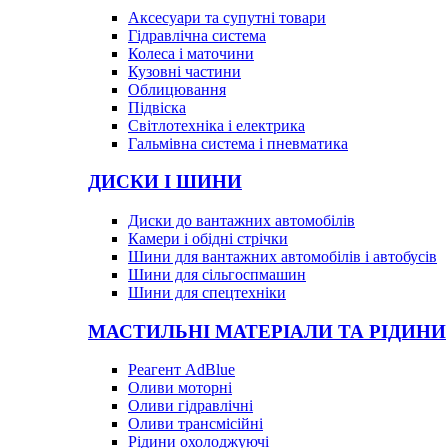
Аксесуари та супутні товари
Гідравлічна система
Колеса і маточини
Кузовні частини
Облицювання
Підвіска
Світлотехніка і електрика
Гальмівна система і пневматика
ДИСКИ І ШИНИ
Диски до вантажних автомобілів
Камери і обідні стрічки
Шини для вантажних автомобілів і автобусів
Шини для сільгоспмашин
Шини для спецтехніки
МАСТИЛЬНІ МАТЕРІАЛИ ТА РІДИНИ
Реагент AdBlue
Оливи моторні
Оливи гідравлічні
Оливи трансмісійні
Рідини охолоджуючі