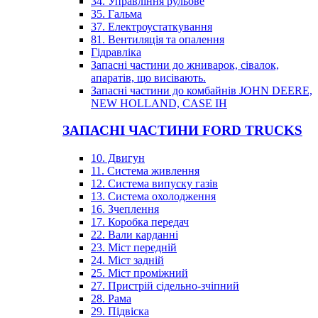
34. Управління рульове
35. Гальма
37. Електроустаткування
81. Вентиляція та опалення
Гідравліка
Запасні частини до жниварок, сівалок,
апаратів, що висівають.
Запасні частини до комбайнів JOHN DEERE,
NEW HOLLAND, CASE IH
ЗАПАСНІ ЧАСТИНИ FORD TRUCKS
10. Двигун
11. Система живлення
12. Система випуску газів
13. Система охолодження
16. Зчеплення
17. Коробка передач
22. Вали карданні
23. Міст передній
24. Міст задній
25. Міст проміжний
27. Пристрій сідельно-зчіпний
28. Рама
29. Підвіска