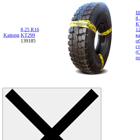
Ш
8
K
8,25 R16
1
Kaitong
KT299
к
139185
о
с
(C
п