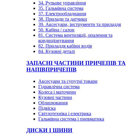
34. Рульове управління
35. Гальмівна система
37. Електрообладнання
38. Прилади та датчики
39. Аксесуари, інструменти та приладдя
50. Кабіна / салон
81. Система вентиляції, опалення та
кондиціонування
82. Приладдя кабіни водія
84. Кузовні деталі
ЗАПАСНІ ЧАСТИНИ ПРИЧЕПІВ ТА
НАПІВПРИЧЕПІВ
Аксесуари та супутні товари
Гідравлічна система
Колеса і маточини
Кузовні частини
Облицювання
Підвіска
Світлотехніка і електрика
Гальмівна система і пневматика
ДИСКИ І ШИНИ