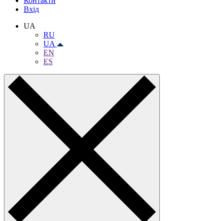
Контакти
Вхiд
UA
RU
UA
EN
ES