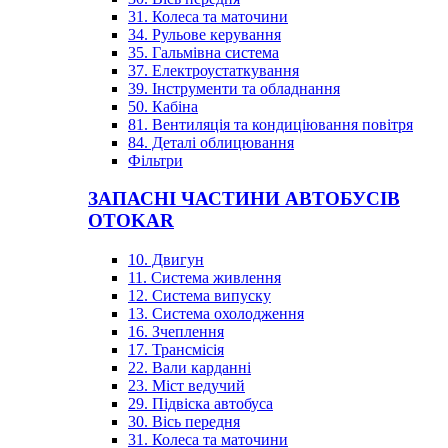
31. Колеса та маточини
34. Рульове керування
35. Гальмівна система
37. Електроустаткування
39. Інструменти та обладнання
50. Кабіна
81. Вентиляція та кондиціювання повітря
84. Деталі облицювання
Фільтри
ЗАПАСНІ ЧАСТИНИ АВТОБУСІВ
OTOKAR
10. Двигун
11. Система живлення
12. Система випуску
13. Система охолодження
16. Зчеплення
17. Трансмісія
22. Вали карданні
23. Міст ведучий
29. Підвіска автобуса
30. Вісь передня
31. Колеса та маточини