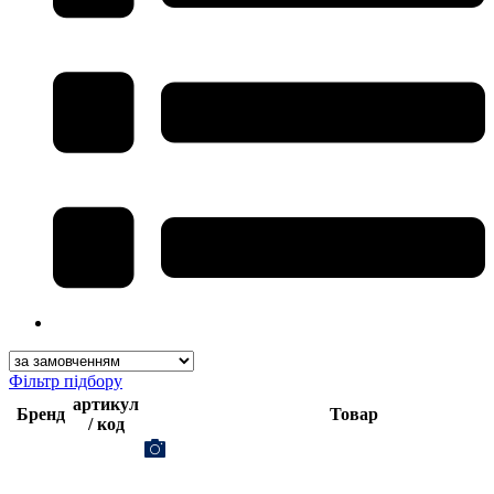
Фільтр підбору
артикул
Бренд
Товар
/ код