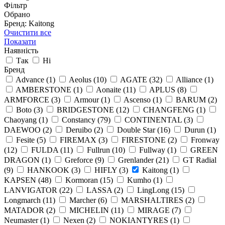
Фільтр
Обрано
Бренд: Kaitong
Очистити все
Показати
Наявність
Так
Ні
Бренд
Advance
(1)
Aeolus
(10)
AGATE
(32)
Alliance
(1)
AMBERSTONE
(1)
Aonaite
(11)
APLUS
(8)
ARMFORCE
(3)
Armour
(1)
Ascenso
(1)
BARUM
(2)
Boto
(3)
BRIDGESTONE
(12)
CHANGFENG
(1)
Chaoyang
(1)
Constancy
(79)
CONTINENTAL
(3)
DAEWOO
(2)
Deruibo
(2)
Double Star
(16)
Durun
(1)
Fesite
(5)
FIREMAX
(3)
FIRESTONE
(2)
Fronway
(12)
FULDA
(11)
Fullrun
(10)
Fullway
(1)
GREEN
DRAGON
(1)
Greforce
(9)
Grenlander
(21)
GT Radial
(9)
HANKOOK
(3)
HIFLY
(3)
Kaitong
(1)
KAPSEN
(48)
Kormoran
(15)
Kumho
(1)
LANVIGATOR
(22)
LASSA
(2)
LingLong
(15)
Longmarch
(11)
Marcher
(6)
MARSHALTIRES
(2)
MATADOR
(2)
MICHELIN
(11)
MIRAGE
(7)
Neumaster
(1)
Nexen
(2)
NOKIANTYRES
(1)