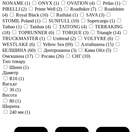
NONAME
(1)
ONYX
(1)
OVATION
(4)
Petlas
(1)
PIRELLI
(2)
Prime Well
(2)
Roadhiker
(7)
Roadshine
(4)
Royal Black
(16)
Ruifulai
(1)
SAVA
(3)
STOMIL Poland
(1)
SUNFULL
(10)
Supercargo
(1)
Taihao
(1)
Taishan
(4)
TAITONG
(4)
TERRAKING
(18)
TOPRUNNER
(6)
TORQUE
(3)
Triangle
(14)
TRUCKMASTER
(1)
Unitread
(2)
VOLTYRE
(6)
WESTLAKE
(6)
Yellow Sea
(69)
Алтайшина
(15)
БЕЛШИНА
(60)
Днепрошина
(3)
Кама Ойл
(5)
Омскшина
(17)
Росава
(26)
СНГ
(10)
Тип товару
Шини
(1)
Діаметр
R16
(1)
Вага,кг
30
(1)
Висота
80
(1)
Ширина
240 мм
(1)