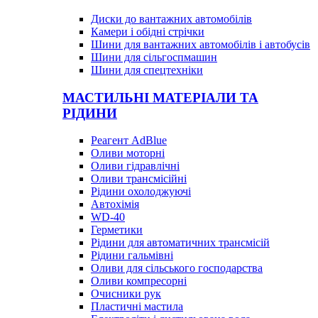
Диски до вантажних автомобілів
Камери і обідні стрічки
Шини для вантажних автомобілів і автобусів
Шини для сільгоспмашин
Шини для спецтехніки
МАСТИЛЬНІ МАТЕРІАЛИ ТА
РІДИНИ
Реагент AdBlue
Оливи моторні
Оливи гідравлічні
Оливи трансмісійні
Рідини охолоджуючі
Автохімія
WD-40
Герметики
Рідини для автоматичних трансмісій
Рідини гальмівні
Оливи для сільського господарства
Оливи компресорні
Очисники рук
Пластичні мастила