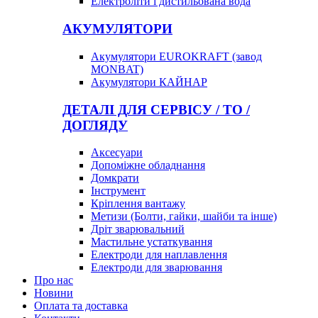
Електроліти і дистильована вода
АКУМУЛЯТОРИ
Акумулятори EUROKRAFT (завод
MONBAT)
Акумулятори КАЙНАР
ДЕТАЛІ ДЛЯ СЕРВІСУ / ТО /
ДОГЛЯДУ
Аксесуари
Допоміжне обладнання
Домкрати
Інструмент
Кріплення вантажу
Метизи (Болти, гайки, шайби та інше)
Дріт зварювальний
Мастильне устаткування
Електроди для наплавлення
Електроди для зварювання
Про нас
Новини
Оплата та доставка