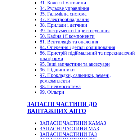
31. Колеса і маточини
34. Рульове управління
35. Гальмівна система
37. Електрообладнання
38. Прилади і датчики
39. Інструменти і пристосування
50. Кабіна і її компоненти
81. Вентиляція та опалення
84. Оперення і деталі облицювання
86. Пристрій підіймальний та перекидаючий
платформи
95. Інші запчастини та аксесуари
96. Підшипники
97. Прокладки, сальники, ремені,
ремкомплекти
98. Пневмосистема
99. Фільтри
ЗАПАСНІ ЧАСТИНИ ДО
ВАНТАЖНИХ АВТО
ЗАПАСНІ ЧАСТИНИ КАМАЗ
ЗАПАСНІ ЧАСТИНИ МАЗ
ЗАПАСНІ ЧАСТИНИ ГАЗ