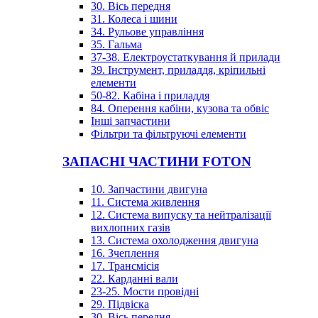
30. Вісь передня
31. Колеса і шини
34. Рульове управління
35. Гальма
37-38. Електроустаткування й прилади
39. Інструмент, приладдя, кріпильні
елементи
50-82. Кабіна і приладдя
84. Оперення кабіни, кузова та обвіс
Інші запчастини
Фільтри та фільтруючі елементи
ЗАПАСНІ ЧАСТИНИ FOTON
10. Запчастини двигуна
11. Система живлення
12. Система випуску та нейтралізації
вихлопних газів
13. Система охолодження двигуна
16. Зчеплення
17. Трансмісія
22. Карданні вали
23-25. Мости провідні
29. Підвіска
30. Вісь передня