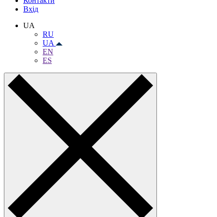
Контакти
Вхiд
UA
RU
UA
EN
ES