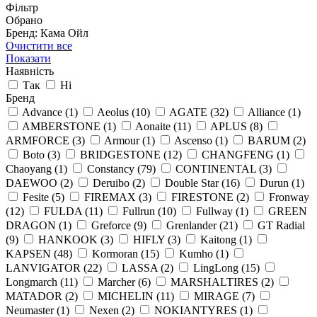
Фільтр
Обрано
Бренд: Кама Ойл
Очистити все
Показати
Наявність
Так
Ні
Бренд
Advance
(1)
Aeolus
(10)
AGATE
(32)
Alliance
(1)
AMBERSTONE
(1)
Aonaite
(11)
APLUS
(8)
ARMFORCE
(3)
Armour
(1)
Ascenso
(1)
BARUM
(2)
Boto
(3)
BRIDGESTONE
(12)
CHANGFENG
(1)
Chaoyang
(1)
Constancy
(79)
CONTINENTAL
(3)
DAEWOO
(2)
Deruibo
(2)
Double Star
(16)
Durun
(1)
Fesite
(5)
FIREMAX
(3)
FIRESTONE
(2)
Fronway
(12)
FULDA
(11)
Fullrun
(10)
Fullway
(1)
GREEN
DRAGON
(1)
Greforce
(9)
Grenlander
(21)
GT Radial
(9)
HANKOOK
(3)
HIFLY
(3)
Kaitong
(1)
KAPSEN
(48)
Kormoran
(15)
Kumho
(1)
LANVIGATOR
(22)
LASSA
(2)
LingLong
(15)
Longmarch
(11)
Marcher
(6)
MARSHALTIRES
(2)
MATADOR
(2)
MICHELIN
(11)
MIRAGE
(7)
Neumaster
(1)
Nexen
(2)
NOKIANTYRES
(1)