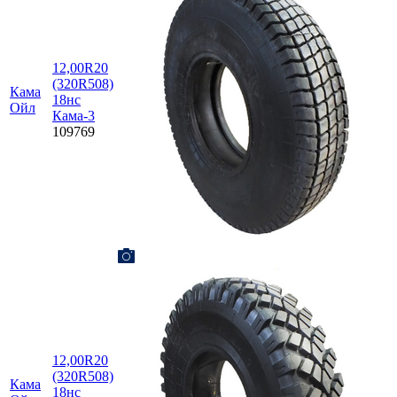
12,00R20
(320R508)
Кама
18нс
Ойл
Кама-3
109769
12,00R20
(320R508)
Кама
18нс