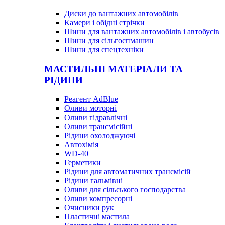
Диски до вантажних автомобілів
Камери і обідні стрічки
Шини для вантажних автомобілів і автобусів
Шини для сільгоспмашин
Шини для спецтехніки
МАСТИЛЬНІ МАТЕРІАЛИ ТА
РІДИНИ
Реагент AdBlue
Оливи моторні
Оливи гідравлічні
Оливи трансмісійні
Рідини охолоджуючі
Автохімія
WD-40
Герметики
Рідини для автоматичних трансмісій
Рідини гальмівні
Оливи для сільського господарства
Оливи компресорні
Очисники рук
Пластичні мастила