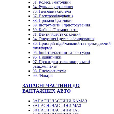
31. Колеса і маточини
34. Рульове управління
35. Гальмівна система
37. Електрообладнання
38. Прилади і датчики
39. Інструменти і пристосування
50. Кабіна і її компоненти
81. Вентиляція та опалення
84. Оперення і деталі облицювання
86. Пристрій підіймальний та перекидаючий
платформи
95. Інші запчастини та аксесуари
96. Підшипники
97. Прокладки, сальники, ремені,
ремкомплекти
98. Пневмосистема
99. Фільтри
ЗАПАСНІ ЧАСТИНИ ДО
ВАНТАЖНИХ АВТО
ЗАПАСНІ ЧАСТИНИ КАМАЗ
ЗАПАСНІ ЧАСТИНИ МАЗ
ЗАПАСНІ ЧАСТИНИ ГАЗ