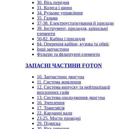
30. Вісь передня
31. Колеса і шини
34. Рульове управління
35. Гальма
37-38. Електроустаткування й прилади
39. Інструмент, приладдя, кріпильні
елементи
50-82. Кабіна і приладдя
84. Оперення кабіни, кузова та обвіс
Інші запчастини
Фільтри та фільтруючі елементи
ЗАПАСНІ ЧАСТИНИ FOTON
10. Запчастини двигуна
11. Система живлення
12. Система випуску та нейтралізації
вихлопних газів
13. Система охолодження двигуна
16. Зчеплення
17. Трансмісія
22. Карданні вали
23-25. Мости провідні
29. Підвіска
30. Вісь передня