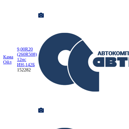
9,00R20
(260R508)
Кама
12нс
Ойл
ИН-142Б
152282