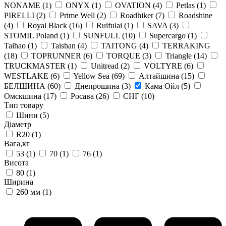
NONAME
(1)
ONYX
(1)
OVATION
(4)
Petlas
(1)
PIRELLI
(2)
Prime Well
(2)
Roadhiker
(7)
Roadshine
(4)
Royal Black
(16)
Ruifulai
(1)
SAVA
(3)
STOMIL Poland
(1)
SUNFULL
(10)
Supercargo
(1)
Taihao
(1)
Taishan
(4)
TAITONG
(4)
TERRAKING
(18)
TOPRUNNER
(6)
TORQUE
(3)
Triangle
(14)
TRUCKMASTER
(1)
Unitread
(2)
VOLTYRE
(6)
WESTLAKE
(6)
Yellow Sea
(69)
Алтайшина
(15)
БЕЛШИНА
(60)
Днепрошина
(3)
Кама Ойл
(5)
Омскшина
(17)
Росава
(26)
СНГ
(10)
Тип товару
Шини
(5)
Діаметр
R20
(1)
Вага,кг
53
(1)
70
(1)
76
(1)
Висота
80
(1)
Ширина
260 мм
(1)