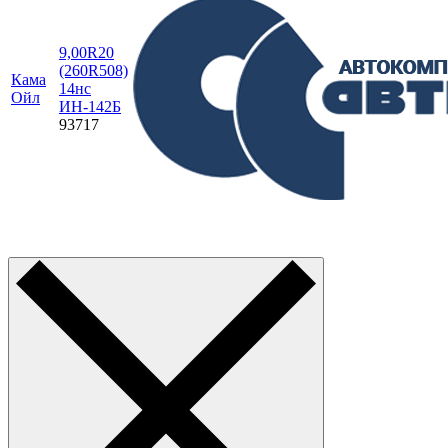
9,00R20
(260R508)
Кама
14нс
Ойл
ИН-142Б
93717