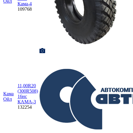
Ойл
Кама-4
109768
11,00R20
(300R508)
Кама
16нс
Ойл
КАМА-3
132254