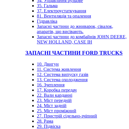
34. Управління рульове
35. Гальма
37. Електроустаткування
81. Вентиляція та опалення
Гідравліка
Запасні частини до жниварок, сівалок,
апаратів, що висівають.
Запасні частини до комбайнів JOHN DEERE,
NEW HOLLAND, CASE IH
ЗАПАСНІ ЧАСТИНИ FORD TRUCKS
10. Двигун
11. Система живлення
12. Система випуску газів
13. Система охолодження
16. Зчеплення
17. Коробка передач
22. Вали карданні
23. Міст передній
24. Міст задній
25. Міст проміжний
27. Пристрій сідельно-зчіпний
28. Рама
29. Підвіска