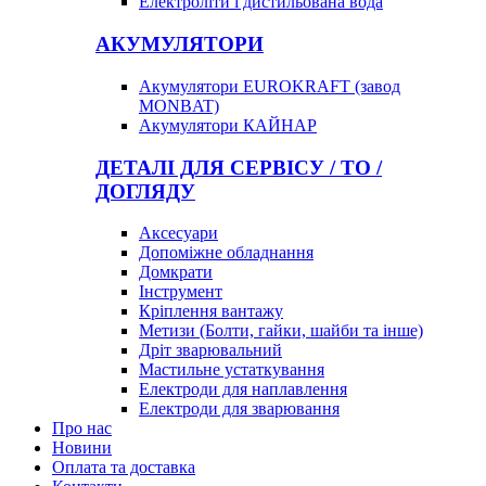
Електроліти і дистильована вода
АКУМУЛЯТОРИ
Акумулятори EUROKRAFT (завод
MONBAT)
Акумулятори КАЙНАР
ДЕТАЛІ ДЛЯ СЕРВІСУ / ТО /
ДОГЛЯДУ
Аксесуари
Допоміжне обладнання
Домкрати
Інструмент
Кріплення вантажу
Метизи (Болти, гайки, шайби та інше)
Дріт зварювальний
Мастильне устаткування
Електроди для наплавлення
Електроди для зварювання
Про нас
Новини
Оплата та доставка