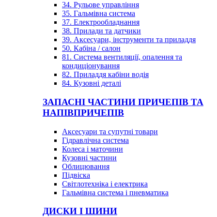
34. Рульове управління
35. Гальмівна система
37. Електрообладнання
38. Прилади та датчики
39. Аксесуари, інструменти та приладдя
50. Кабіна / салон
81. Система вентиляції, опалення та
кондиціонування
82. Приладдя кабіни водія
84. Кузовні деталі
ЗАПАСНІ ЧАСТИНИ ПРИЧЕПІВ ТА
НАПІВПРИЧЕПІВ
Аксесуари та супутні товари
Гідравлічна система
Колеса і маточини
Кузовні частини
Облицювання
Підвіска
Світлотехніка і електрика
Гальмівна система і пневматика
ДИСКИ І ШИНИ