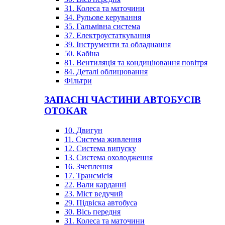
31. Колеса та маточини
34. Рульове керування
35. Гальмівна система
37. Електроустаткування
39. Інструменти та обладнання
50. Кабіна
81. Вентиляція та кондиціювання повітря
84. Деталі облицювання
Фільтри
ЗАПАСНІ ЧАСТИНИ АВТОБУСІВ
OTOKAR
10. Двигун
11. Система живлення
12. Система випуску
13. Система охолодження
16. Зчеплення
17. Трансмісія
22. Вали карданні
23. Міст ведучий
29. Підвіска автобуса
30. Вісь передня
31. Колеса та маточини