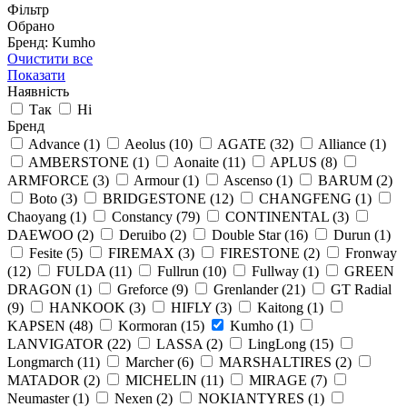
Фільтр
Обрано
Бренд: Kumho
Очистити все
Показати
Наявність
Так
Ні
Бренд
Advance
(1)
Aeolus
(10)
AGATE
(32)
Alliance
(1)
AMBERSTONE
(1)
Aonaite
(11)
APLUS
(8)
ARMFORCE
(3)
Armour
(1)
Ascenso
(1)
BARUM
(2)
Boto
(3)
BRIDGESTONE
(12)
CHANGFENG
(1)
Chaoyang
(1)
Constancy
(79)
CONTINENTAL
(3)
DAEWOO
(2)
Deruibo
(2)
Double Star
(16)
Durun
(1)
Fesite
(5)
FIREMAX
(3)
FIRESTONE
(2)
Fronway
(12)
FULDA
(11)
Fullrun
(10)
Fullway
(1)
GREEN
DRAGON
(1)
Greforce
(9)
Grenlander
(21)
GT Radial
(9)
HANKOOK
(3)
HIFLY
(3)
Kaitong
(1)
KAPSEN
(48)
Kormoran
(15)
Kumho
(1)
LANVIGATOR
(22)
LASSA
(2)
LingLong
(15)
Longmarch
(11)
Marcher
(6)
MARSHALTIRES
(2)
MATADOR
(2)
MICHELIN
(11)
MIRAGE
(7)
Neumaster
(1)
Nexen
(2)
NOKIANTYRES
(1)