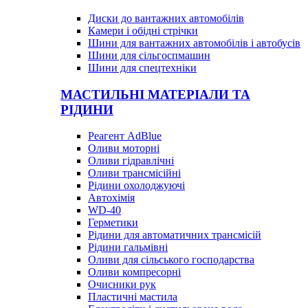
Диски до вантажних автомобілів
Камери і обідні стрічки
Шини для вантажних автомобілів і автобусів
Шини для сільгоспмашин
Шини для спецтехніки
МАСТИЛЬНІ МАТЕРІАЛИ ТА
РІДИНИ
Реагент AdBlue
Оливи моторні
Оливи гідравлічні
Оливи трансмісійні
Рідини охолоджуючі
Автохімія
WD-40
Герметики
Рідини для автоматичних трансмісій
Рідини гальмівні
Оливи для сільського господарства
Оливи компресорні
Очисники рук
Пластичні мастила