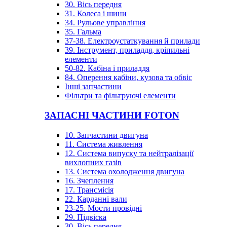
30. Вісь передня
31. Колеса і шини
34. Рульове управління
35. Гальма
37-38. Електроустаткування й прилади
39. Інструмент, приладдя, кріпильні
елементи
50-82. Кабіна і приладдя
84. Оперення кабіни, кузова та обвіс
Інші запчастини
Фільтри та фільтруючі елементи
ЗАПАСНІ ЧАСТИНИ FOTON
10. Запчастини двигуна
11. Система живлення
12. Система випуску та нейтралізації
вихлопних газів
13. Система охолодження двигуна
16. Зчеплення
17. Трансмісія
22. Карданні вали
23-25. Мости провідні
29. Підвіска
30. Вісь передня