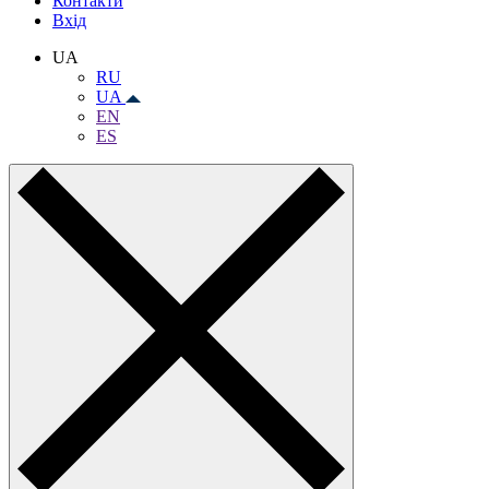
Контакти
Вхiд
UA
RU
UA
EN
ES