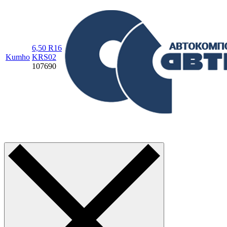
6,50 R16
Kumho
KRS02
107690