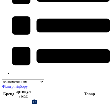
Фільтр підбору
артикул
Бренд
Товар
/ код