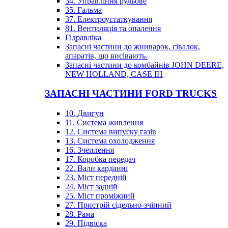
34. Управління рульове
35. Гальма
37. Електроустаткування
81. Вентиляція та опалення
Гідравліка
Запасні частини до жниварок, сівалок,
апаратів, що висівають.
Запасні частини до комбайнів JOHN DEERE,
NEW HOLLAND, CASE IH
ЗАПАСНІ ЧАСТИНИ FORD TRUCKS
10. Двигун
11. Система живлення
12. Система випуску газів
13. Система охолодження
16. Зчеплення
17. Коробка передач
22. Вали карданні
23. Міст передній
24. Міст задній
25. Міст проміжний
27. Пристрій сідельно-зчіпний
28. Рама
29. Підвіска