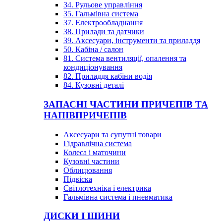
34. Рульове управління
35. Гальмівна система
37. Електрообладнання
38. Прилади та датчики
39. Аксесуари, інструменти та приладдя
50. Кабіна / салон
81. Система вентиляції, опалення та
кондиціонування
82. Приладдя кабіни водія
84. Кузовні деталі
ЗАПАСНІ ЧАСТИНИ ПРИЧЕПІВ ТА
НАПІВПРИЧЕПІВ
Аксесуари та супутні товари
Гідравлічна система
Колеса і маточини
Кузовні частини
Облицювання
Підвіска
Світлотехніка і електрика
Гальмівна система і пневматика
ДИСКИ І ШИНИ