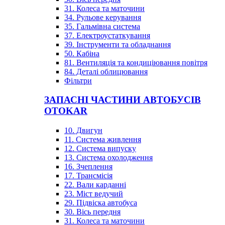
31. Колеса та маточини
34. Рульове керування
35. Гальмівна система
37. Електроустаткування
39. Інструменти та обладнання
50. Кабіна
81. Вентиляція та кондиціювання повітря
84. Деталі облицювання
Фільтри
ЗАПАСНІ ЧАСТИНИ АВТОБУСІВ
OTOKAR
10. Двигун
11. Система живлення
12. Система випуску
13. Система охолодження
16. Зчеплення
17. Трансмісія
22. Вали карданні
23. Міст ведучий
29. Підвіска автобуса
30. Вісь передня
31. Колеса та маточини