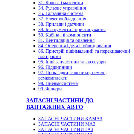
31. Колеса і маточини
34. Рульове управління
35. Гальмівна система
37. Електрообладнання
38. Прилади і датчики
39. Інструменти і пристосування
50. Кабіна і її компоненти
81. Вентиляція та опалення
84. Оперення і деталі облицювання
86. Пристрій підіймальний та перекидаючий
платформи
95. Інші запчастини та аксесуари
96. Підшипники
97. Прокладки, сальники, ремені,
ремкомплекти
98. Пневмосистема
99. Фільтри
ЗАПАСНІ ЧАСТИНИ ДО
ВАНТАЖНИХ АВТО
ЗАПАСНІ ЧАСТИНИ КАМАЗ
ЗАПАСНІ ЧАСТИНИ МАЗ
ЗАПАСНІ ЧАСТИНИ ГАЗ