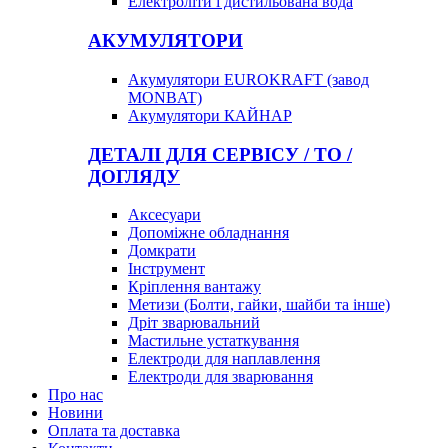
Електроліти і дистильована вода
АКУМУЛЯТОРИ
Акумулятори EUROKRAFT (завод
MONBAT)
Акумулятори КАЙНАР
ДЕТАЛІ ДЛЯ СЕРВІСУ / ТО /
ДОГЛЯДУ
Аксесуари
Допоміжне обладнання
Домкрати
Інструмент
Кріплення вантажу
Метизи (Болти, гайки, шайби та інше)
Дріт зварювальний
Мастильне устаткування
Електроди для наплавлення
Електроди для зварювання
Про нас
Новини
Оплата та доставка