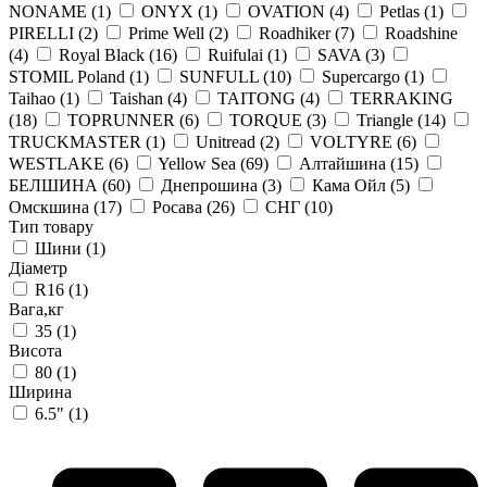
NONAME
(1)
ONYX
(1)
OVATION
(4)
Petlas
(1)
PIRELLI
(2)
Prime Well
(2)
Roadhiker
(7)
Roadshine
(4)
Royal Black
(16)
Ruifulai
(1)
SAVA
(3)
STOMIL Poland
(1)
SUNFULL
(10)
Supercargo
(1)
Taihao
(1)
Taishan
(4)
TAITONG
(4)
TERRAKING
(18)
TOPRUNNER
(6)
TORQUE
(3)
Triangle
(14)
TRUCKMASTER
(1)
Unitread
(2)
VOLTYRE
(6)
WESTLAKE
(6)
Yellow Sea
(69)
Алтайшина
(15)
БЕЛШИНА
(60)
Днепрошина
(3)
Кама Ойл
(5)
Омскшина
(17)
Росава
(26)
СНГ
(10)
Тип товару
Шини
(1)
Діаметр
R16
(1)
Вага,кг
35
(1)
Висота
80
(1)
Ширина
6.5"
(1)