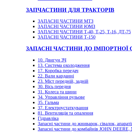
ЗАПЧАСТИНИ ДЛЯ ТРАКТОРІВ
ЗАПАСНІ ЧАСТИНИ МТЗ
ЗАПАСНІ ЧАСТИНИ ЮМЗ
ЗАПАСНІ ЧАСТИНИ Т-40, Т-25, Т-16, ДТ-75
ЗАПАСНІ ЧАСТИНИ Т-150
ЗАПАСНІ ЧАСТИНИ ДО ІМПОРТНОЇ
10. Двигун ЗЧ
13. Система охолодження
17. Коробка передач
22. Вали карданні
23. Міст передній, задній
30. Вісь передня
31. Колеса та шини
34. Управління рульове
35. Гальма
37. Електроустаткування
81. Вентиляція та опалення
Гідравліка
Запасні частини до жниварок, сівалок, апараті
Запасні частини до комбайнів JOHN DEER