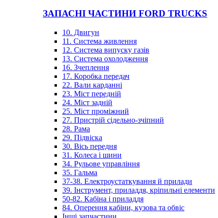
ЗАПАСНІ ЧАСТИНИ FORD TRUCKS
10. Двигун
11. Система живлення
12. Система випуску газів
13. Система охолодження
16. Зчеплення
17. Коробка передач
22. Вали карданні
23. Міст передній
24. Міст задній
25. Міст проміжний
27. Пристрій сідельно-зчіпний
28. Рама
29. Підвіска
30. Вісь передня
31. Колеса і шини
34. Рульове управління
35. Гальма
37-38. Електроустаткування й прилади
39. Інструмент, приладдя, кріпильні елементи
50-82. Кабіна і приладдя
84. Оперення кабіни, кузова та обвіс
Інші запчастини