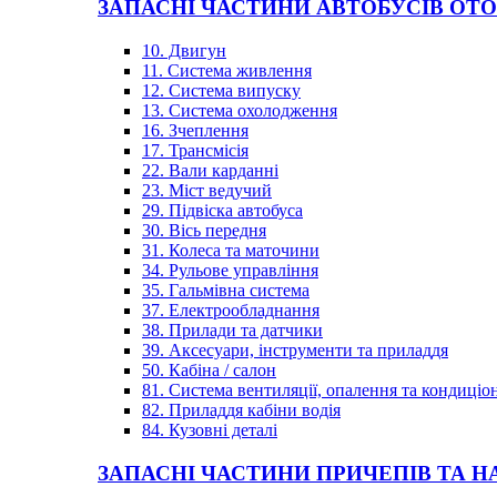
ЗАПАСНІ ЧАСТИНИ АВТОБУСІВ OT
10. Двигун
11. Система живлення
12. Система випуску
13. Система охолодження
16. Зчеплення
17. Трансмісія
22. Вали карданні
23. Міст ведучий
29. Підвіска автобуса
30. Вісь передня
31. Колеса та маточини
34. Рульове управління
35. Гальмівна система
37. Електрообладнання
38. Прилади та датчики
39. Аксесуари, інструменти та приладдя
50. Кабіна / салон
81. Система вентиляції, опалення та кондиці
82. Приладдя кабіни водія
84. Кузовні деталі
ЗАПАСНІ ЧАСТИНИ ПРИЧЕПІВ ТА Н