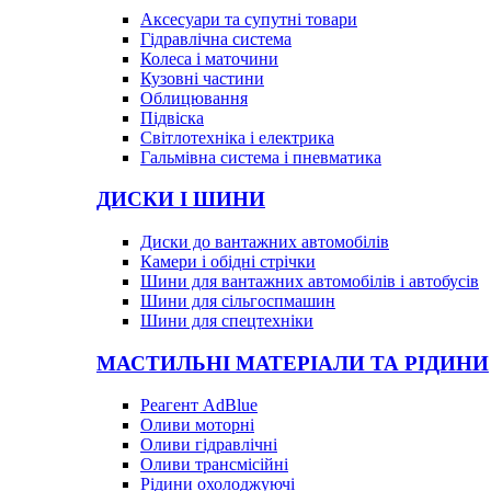
Аксесуари та супутні товари
Гідравлічна система
Колеса і маточини
Кузовні частини
Облицювання
Підвіска
Світлотехніка і електрика
Гальмівна система і пневматика
ДИСКИ І ШИНИ
Диски до вантажних автомобілів
Камери і обідні стрічки
Шини для вантажних автомобілів і автобусів
Шини для сільгоспмашин
Шини для спецтехніки
МАСТИЛЬНІ МАТЕРІАЛИ ТА РІДИНИ
Реагент AdBlue
Оливи моторні
Оливи гідравлічні
Оливи трансмісійні
Рідини охолоджуючі