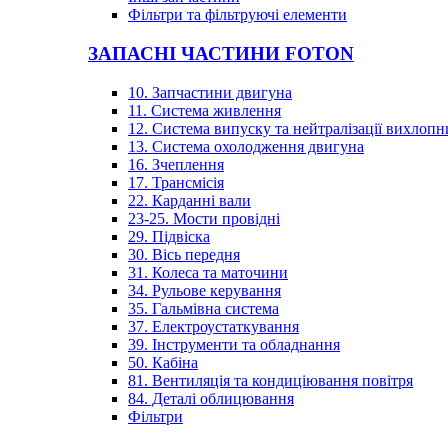
Фільтри та фільтруючі елементи
ЗАПАСНІ ЧАСТИНИ FOTON
10. Запчастини двигуна
11. Система живлення
12. Система випуску та нейтралізації вихлопн
13. Система охолодження двигуна
16. Зчеплення
17. Трансмісія
22. Карданні вали
23-25. Мости провідні
29. Підвіска
30. Вісь передня
31. Колеса та маточини
34. Рульове керування
35. Гальмівна система
37. Електроустаткування
39. Інструменти та обладнання
50. Кабіна
81. Вентиляція та кондиціювання повітря
84. Деталі облицювання
Фільтри