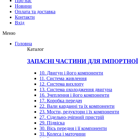
Про нас
Новини
Оплата та доставка
Контакти
Вхiд
Меню
Головна
Каталог
ЗАПАСНІ ЧАСТИНИ ДЛЯ ІМПОРТНО
10. Двигун і його компоненти
11. Система живлення
12. Система вихлопу
13. Система охолодження двигуна
16. Зчеплення і його компоненти
17. Коробка передач
22. Вали карданні та їх компоненти
23. Мости, редуктори і їх компоненти
27. Сідельно-зчіпний пристрій
29. Підвіска
30. Вісь передня і її компоненти
31. Колеса і маточини