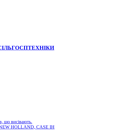
 СІЛЬГОСПТЕХНІКИ
в, що висівають.
E, NEW HOLLAND, CASE IH