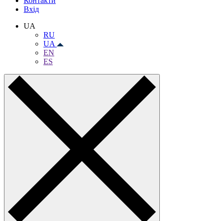
Контакти
Вхiд
UA
RU
UA
EN
ES