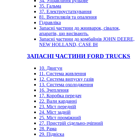
34. Управління рульове
35. Гальма
37. Електроустаткування
81. Вентиляція та опалення
Гідравліка
Запасні частини до жниварок, сівалок,
апаратів, що висівають.
Запасні частини до комбайнів JOHN DEERE,
NEW HOLLAND, CASE IH
ЗАПАСНІ ЧАСТИНИ FORD TRUCKS
10. Двигун
11. Система живлення
12. Система випуску газів
13. Система охолодження
16. Зчеплення
17. Коробка передач
22. Вали карданні
23. Міст передній
24. Міст задній
25. Міст проміжний
27. Пристрій сідельно-зчіпний
28. Рама
29. Підвіска