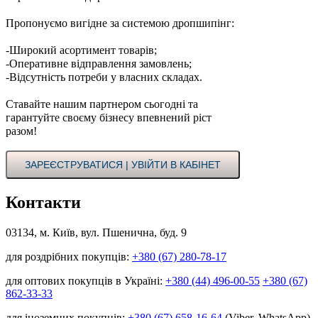
Пропонуємо вигідне за системою дропшипінг:
-Широкий асортимент товарів;
-Оперативне відправлення замовлень;
-Відсутність потреби у власних складах.
Ставайте нашим партнером сьогодні та
гарантуйте своєму бізнесу впевнений ріст
разом!
ЗАРЕЄСТРУВАТИСЯ | УВІЙТИ В КАБІНЕТ
Контакти
03134, м. Київ, вул. Пшенична, буд. 9
для роздрібних покупців:
+380 (67) 280-78-17
для оптових покупців в Україні:
+380 (44) 496-00-55
+380 (67)
862-33-33
для іноземних покупців:
+380 (67) 658-16-64
(Viber, WhatsApp)