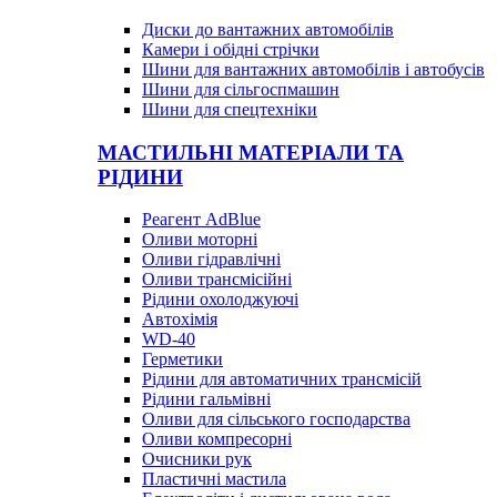
Диски до вантажних автомобілів
Камери і обідні стрічки
Шини для вантажних автомобілів і автобусів
Шини для сільгоспмашин
Шини для спецтехніки
МАСТИЛЬНІ МАТЕРІАЛИ ТА
РІДИНИ
Реагент AdBlue
Оливи моторні
Оливи гідравлічні
Оливи трансмісійні
Рідини охолоджуючі
Автохімія
WD-40
Герметики
Рідини для автоматичних трансмісій
Рідини гальмівні
Оливи для сільського господарства
Оливи компресорні
Очисники рук
Пластичні мастила