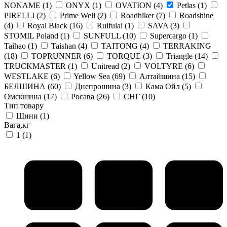
NONAME
(1)
ONYX
(1)
OVATION
(4)
Petlas
(1)
PIRELLI
(2)
Prime Well
(2)
Roadhiker
(7)
Roadshine
(4)
Royal Black
(16)
Ruifulai
(1)
SAVA
(3)
STOMIL Poland
(1)
SUNFULL
(10)
Supercargo
(1)
Taihao
(1)
Taishan
(4)
TAITONG
(4)
TERRAKING
(18)
TOPRUNNER
(6)
TORQUE
(3)
Triangle
(14)
TRUCKMASTER
(1)
Unitread
(2)
VOLTYRE
(6)
WESTLAKE
(6)
Yellow Sea
(69)
Алтайшина
(15)
БЕЛШИНА
(60)
Днепрошина
(3)
Кама Ойл
(5)
Омскшина
(17)
Росава
(26)
СНГ
(10)
Тип товару
Шини
(1)
Вага,кг
1
(1)