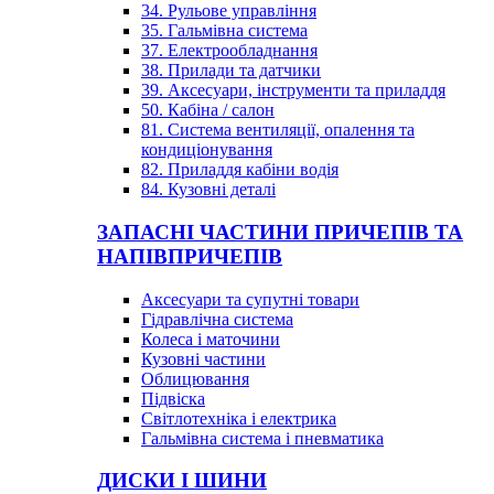
34. Рульове управління
35. Гальмівна система
37. Електрообладнання
38. Прилади та датчики
39. Аксесуари, інструменти та приладдя
50. Кабіна / салон
81. Система вентиляції, опалення та
кондиціонування
82. Приладдя кабіни водія
84. Кузовні деталі
ЗАПАСНІ ЧАСТИНИ ПРИЧЕПІВ ТА
НАПІВПРИЧЕПІВ
Аксесуари та супутні товари
Гідравлічна система
Колеса і маточини
Кузовні частини
Облицювання
Підвіска
Світлотехніка і електрика
Гальмівна система і пневматика
ДИСКИ І ШИНИ