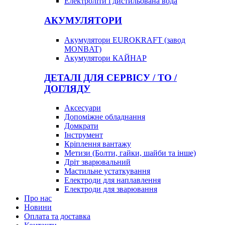
Електроліти і дистильована вода
АКУМУЛЯТОРИ
Акумулятори EUROKRAFT (завод
MONBAT)
Акумулятори КАЙНАР
ДЕТАЛІ ДЛЯ СЕРВІСУ / ТО /
ДОГЛЯДУ
Аксесуари
Допоміжне обладнання
Домкрати
Інструмент
Кріплення вантажу
Метизи (Болти, гайки, шайби та інше)
Дріт зварювальний
Мастильне устаткування
Електроди для наплавлення
Електроди для зварювання
Про нас
Новини
Оплата та доставка