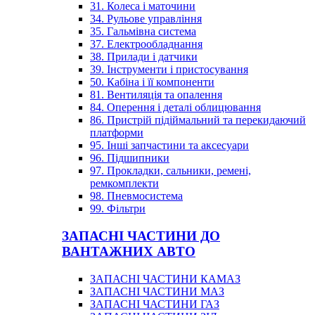
31. Колеса і маточини
34. Рульове управління
35. Гальмівна система
37. Електрообладнання
38. Прилади і датчики
39. Інструменти і пристосування
50. Кабіна і її компоненти
81. Вентиляція та опалення
84. Оперення і деталі облицювання
86. Пристрій підіймальний та перекидаючий
платформи
95. Інші запчастини та аксесуари
96. Підшипники
97. Прокладки, сальники, ремені,
ремкомплекти
98. Пневмосистема
99. Фільтри
ЗАПАСНІ ЧАСТИНИ ДО
ВАНТАЖНИХ АВТО
ЗАПАСНІ ЧАСТИНИ КАМАЗ
ЗАПАСНІ ЧАСТИНИ МАЗ
ЗАПАСНІ ЧАСТИНИ ГАЗ