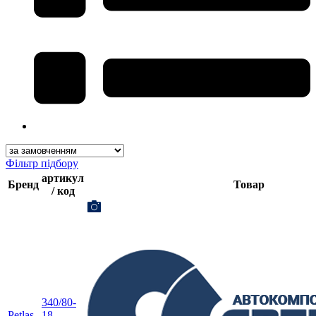
Фільтр підбору
артикул
Бренд
Товар
/ код
340/80-
Petlas
18