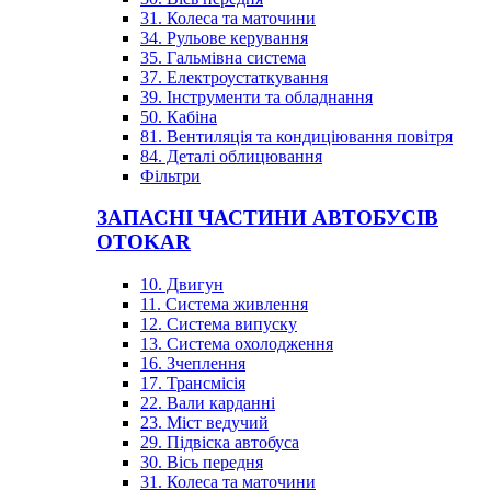
31. Колеса та маточини
34. Рульове керування
35. Гальмівна система
37. Електроустаткування
39. Інструменти та обладнання
50. Кабіна
81. Вентиляція та кондиціювання повітря
84. Деталі облицювання
Фільтри
ЗАПАСНІ ЧАСТИНИ АВТОБУСІВ
OTOKAR
10. Двигун
11. Система живлення
12. Система випуску
13. Система охолодження
16. Зчеплення
17. Трансмісія
22. Вали карданні
23. Міст ведучий
29. Підвіска автобуса
30. Вісь передня
31. Колеса та маточини