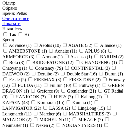
Фільтр
Обрано
Бренд: Petlas
Очистити все
Показати
Наявність
Так
Ні
Бренд
Advance
(1)
Aeolus
(10)
AGATE
(32)
Alliance
(1)
AMBERSTONE
(1)
Aonaite
(11)
APLUS
(8)
ARMFORCE
(3)
Armour
(1)
Ascenso
(1)
BARUM
(2)
Boto
(3)
BRIDGESTONE
(12)
CHANGFENG
(1)
Chaoyang
(1)
Constancy
(79)
CONTINENTAL
(3)
DAEWOO
(2)
Deruibo
(2)
Double Star
(16)
Durun
(1)
Fesite
(5)
FIREMAX
(3)
FIRESTONE
(2)
Fronway
(12)
FULDA
(11)
Fullrun
(10)
Fullway
(1)
GREEN
DRAGON
(1)
Greforce
(9)
Grenlander
(21)
GT Radial
(9)
HANKOOK
(3)
HIFLY
(3)
Kaitong
(1)
KAPSEN
(48)
Kormoran
(15)
Kumho
(1)
LANVIGATOR
(22)
LASSA
(2)
LingLong
(15)
Longmarch
(11)
Marcher
(6)
MARSHALTIRES
(2)
MATADOR
(2)
MICHELIN
(11)
MIRAGE
(7)
Neumaster
(1)
Nexen
(2)
NOKIANTYRES
(1)