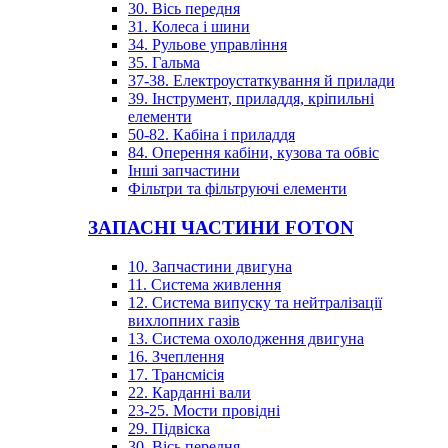
30. Вісь передня
31. Колеса і шини
34. Рульове управління
35. Гальма
37-38. Електроустаткування й прилади
39. Інструмент, приладдя, кріпильні
елементи
50-82. Кабіна і приладдя
84. Оперення кабіни, кузова та обвіс
Інші запчастини
Фільтри та фільтруючі елементи
ЗАПАСНІ ЧАСТИНИ FOTON
10. Запчастини двигуна
11. Система живлення
12. Система випуску та нейтралізації
вихлопних газів
13. Система охолодження двигуна
16. Зчеплення
17. Трансмісія
22. Карданні вали
23-25. Мости провідні
29. Підвіска
30. Вісь передня