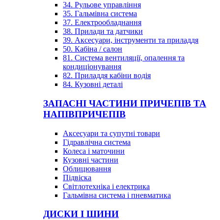
34. Рульове управління
35. Гальмівна система
37. Електрообладнання
38. Прилади та датчики
39. Аксесуари, інструменти та приладдя
50. Кабіна / салон
81. Система вентиляції, опалення та
кондиціонування
82. Приладдя кабіни водія
84. Кузовні деталі
ЗАПАСНІ ЧАСТИНИ ПРИЧЕПІВ ТА
НАПІВПРИЧЕПІВ
Аксесуари та супутні товари
Гідравлічна система
Колеса і маточини
Кузовні частини
Облицювання
Підвіска
Світлотехніка і електрика
Гальмівна система і пневматика
ДИСКИ І ШИНИ