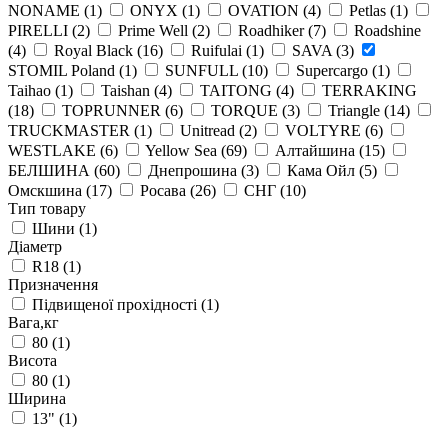
NONAME
(1)
ONYX
(1)
OVATION
(4)
Petlas
(1)
PIRELLI
(2)
Prime Well
(2)
Roadhiker
(7)
Roadshine
(4)
Royal Black
(16)
Ruifulai
(1)
SAVA
(3)
STOMIL Poland
(1)
SUNFULL
(10)
Supercargo
(1)
Taihao
(1)
Taishan
(4)
TAITONG
(4)
TERRAKING
(18)
TOPRUNNER
(6)
TORQUE
(3)
Triangle
(14)
TRUCKMASTER
(1)
Unitread
(2)
VOLTYRE
(6)
WESTLAKE
(6)
Yellow Sea
(69)
Алтайшина
(15)
БЕЛШИНА
(60)
Днепрошина
(3)
Кама Ойл
(5)
Омскшина
(17)
Росава
(26)
СНГ
(10)
Тип товару
Шини
(1)
Діаметр
R18
(1)
Призначення
Підвищеної прохідності
(1)
Вага,кг
80
(1)
Висота
80
(1)
Ширина
13"
(1)