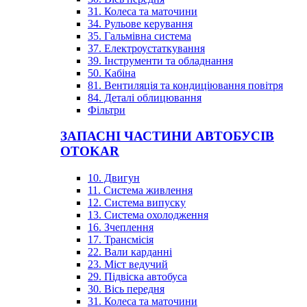
31. Колеса та маточини
34. Рульове керування
35. Гальмівна система
37. Електроустаткування
39. Інструменти та обладнання
50. Кабіна
81. Вентиляція та кондиціювання повітря
84. Деталі облицювання
Фільтри
ЗАПАСНІ ЧАСТИНИ АВТОБУСІВ
OTOKAR
10. Двигун
11. Система живлення
12. Система випуску
13. Система охолодження
16. Зчеплення
17. Трансмісія
22. Вали карданні
23. Міст ведучий
29. Підвіска автобуса
30. Вісь передня
31. Колеса та маточини