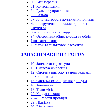
30. Вісь передня
31. Колеса і шини
34. Рульове управління
35. Гальма
37-38. Електроустаткування й прилади
39. Інструмент, приладдя, кріпильні
елементи
50-82. Кабіна і приладдя
84. Оперення кабіни, кузова та обвіс
Інші запчастини
Фільтри та фільтруючі елементи
ЗАПАСНІ ЧАСТИНИ FOTON
10. Запчастини двигуна
11. Система живлення
12. Система випуску та нейтралізації
вихлопних газів
13. Система охолодження двигуна
16. Зчеплення
17. Трансмісія
22. Карданні вали
23-25. Мости провідні
29. Підвіска
30. Вісь передня