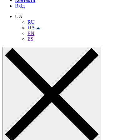
Контакти
Вхiд
UA
RU
UA
EN
ES