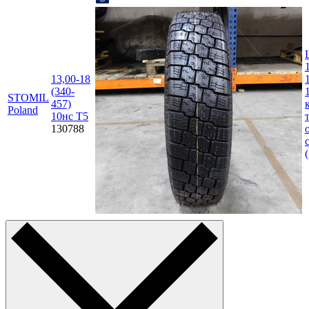
13,00-18
(340-
STOMIL
457)
Poland
10нс T5
130788