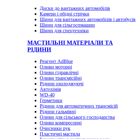
Диски до вантажних автомобілів
Камери і обідні стрічки
Шини для вантажних автомобілів і автобусів
Шини для сільгоспмашин
Шини для спецтехніки
МАСТИЛЬНІ МАТЕРІАЛИ ТА
РІДИНИ
Реагент AdBlue
Оливи моторні
Оливи гідравлічні
Оливи трансмісійні
Рідини охолоджуючі
Автохімія
WD-40
Герметики
Рідини для автоматичних трансмісій
Рідини гальмівні
Оливи для сільського господарства
Оливи компресорні
Очисники рук
Пластичні мастила