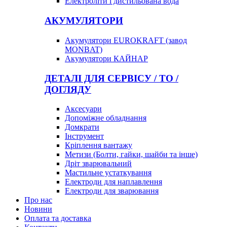
Електроліти і дистильована вода
АКУМУЛЯТОРИ
Акумулятори EUROKRAFT (завод
MONBAT)
Акумулятори КАЙНАР
ДЕТАЛІ ДЛЯ СЕРВІСУ / ТО /
ДОГЛЯДУ
Аксесуари
Допоміжне обладнання
Домкрати
Інструмент
Кріплення вантажу
Метизи (Болти, гайки, шайби та інше)
Дріт зварювальний
Мастильне устаткування
Електроди для наплавлення
Електроди для зварювання
Про нас
Новини
Оплата та доставка