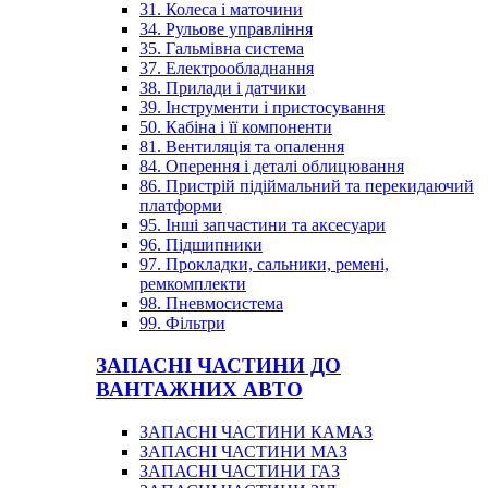
31. Колеса і маточини
34. Рульове управління
35. Гальмівна система
37. Електрообладнання
38. Прилади і датчики
39. Інструменти і пристосування
50. Кабіна і її компоненти
81. Вентиляція та опалення
84. Оперення і деталі облицювання
86. Пристрій підіймальний та перекидаючий
платформи
95. Інші запчастини та аксесуари
96. Підшипники
97. Прокладки, сальники, ремені,
ремкомплекти
98. Пневмосистема
99. Фільтри
ЗАПАСНІ ЧАСТИНИ ДО
ВАНТАЖНИХ АВТО
ЗАПАСНІ ЧАСТИНИ КАМАЗ
ЗАПАСНІ ЧАСТИНИ МАЗ
ЗАПАСНІ ЧАСТИНИ ГАЗ