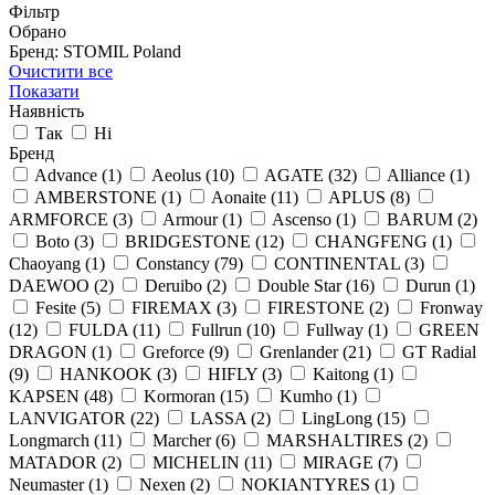
Фільтр
Обрано
Бренд: STOMIL Poland
Очистити все
Показати
Наявність
Так
Ні
Бренд
Advance
(1)
Aeolus
(10)
AGATE
(32)
Alliance
(1)
AMBERSTONE
(1)
Aonaite
(11)
APLUS
(8)
ARMFORCE
(3)
Armour
(1)
Ascenso
(1)
BARUM
(2)
Boto
(3)
BRIDGESTONE
(12)
CHANGFENG
(1)
Chaoyang
(1)
Constancy
(79)
CONTINENTAL
(3)
DAEWOO
(2)
Deruibo
(2)
Double Star
(16)
Durun
(1)
Fesite
(5)
FIREMAX
(3)
FIRESTONE
(2)
Fronway
(12)
FULDA
(11)
Fullrun
(10)
Fullway
(1)
GREEN
DRAGON
(1)
Greforce
(9)
Grenlander
(21)
GT Radial
(9)
HANKOOK
(3)
HIFLY
(3)
Kaitong
(1)
KAPSEN
(48)
Kormoran
(15)
Kumho
(1)
LANVIGATOR
(22)
LASSA
(2)
LingLong
(15)
Longmarch
(11)
Marcher
(6)
MARSHALTIRES
(2)
MATADOR
(2)
MICHELIN
(11)
MIRAGE
(7)
Neumaster
(1)
Nexen
(2)
NOKIANTYRES
(1)