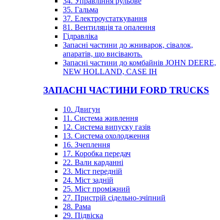
34. Управління рульове
35. Гальма
37. Електроустаткування
81. Вентиляція та опалення
Гідравліка
Запасні частини до жниварок, сівалок,
апаратів, що висівають.
Запасні частини до комбайнів JOHN DEERE,
NEW HOLLAND, CASE IH
ЗАПАСНІ ЧАСТИНИ FORD TRUCKS
10. Двигун
11. Система живлення
12. Система випуску газів
13. Система охолодження
16. Зчеплення
17. Коробка передач
22. Вали карданні
23. Міст передній
24. Міст задній
25. Міст проміжний
27. Пристрій сідельно-зчіпний
28. Рама
29. Підвіска