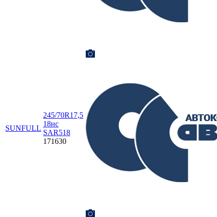
245/70R17,5
18нс
SUNFULL
SAR518
171630