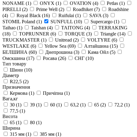
NONAME
(1)
ONYX
(1)
OVATION
(4)
Petlas
(1)
PIRELLI
(2)
Prime Well
(2)
Roadhiker
(7)
Roadshine
(4)
Royal Black
(16)
Ruifulai
(1)
SAVA
(3)
STOMIL Poland
(1)
SUNFULL
(10)
Supercargo
(1)
Taihao
(1)
Taishan
(4)
TAITONG
(4)
TERRAKING
(18)
TOPRUNNER
(6)
TORQUE
(3)
Triangle
(14)
TRUCKMASTER
(1)
Unitread
(2)
VOLTYRE
(6)
WESTLAKE
(6)
Yellow Sea
(69)
Алтайшина
(15)
БЕЛШИНА
(60)
Днепрошина
(3)
Кама Ойл
(5)
Омскшина
(17)
Росава
(26)
СНГ
(10)
Тип товару
Шини
(10)
Діаметр
R22,5
(2)
Призначення
Кермова
(1)
Причіпна
(1)
Вага,кг
30
(1)
39
(1)
60
(1)
63,2
(1)
65
(2)
72,2
(1)
77,5
(1)
Висота
65
(1)
80
(1)
Ширина
315 мм
(1)
385 мм
(1)