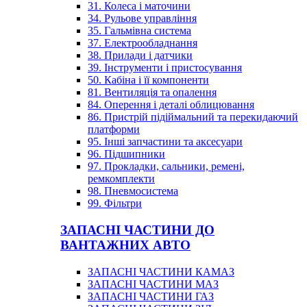
31. Колеса і маточини
34. Рульове управління
35. Гальмівна система
37. Електрообладнання
38. Прилади і датчики
39. Інструменти і пристосування
50. Кабіна і її компоненти
81. Вентиляція та опалення
84. Оперення і деталі облицювання
86. Пристрій підіймальний та перекидаючий
платформи
95. Інші запчастини та аксесуари
96. Підшипники
97. Прокладки, сальники, ремені,
ремкомплекти
98. Пневмосистема
99. Фільтри
ЗАПАСНІ ЧАСТИНИ ДО
ВАНТАЖНИХ АВТО
ЗАПАСНІ ЧАСТИНИ КАМАЗ
ЗАПАСНІ ЧАСТИНИ МАЗ
ЗАПАСНІ ЧАСТИНИ ГАЗ