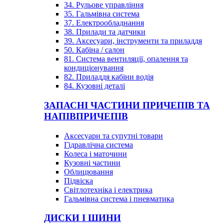
34. Рульове управління
35. Гальмівна система
37. Електрообладнання
38. Прилади та датчики
39. Аксесуари, інструменти та приладдя
50. Кабіна / салон
81. Система вентиляції, опалення та
кондиціонування
82. Приладдя кабіни водія
84. Кузовні деталі
ЗАПАСНІ ЧАСТИНИ ПРИЧЕПІВ ТА
НАПІВПРИЧЕПІВ
Аксесуари та супутні товари
Гідравлічна система
Колеса і маточини
Кузовні частини
Облицювання
Підвіска
Світлотехніка і електрика
Гальмівна система і пневматика
ДИСКИ І ШИНИ