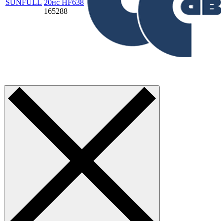
SUNFULL
20нc HF638
165288