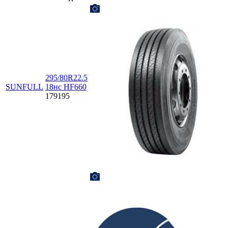
295/80R22.5
SUNFULL
18нс HF660
179195