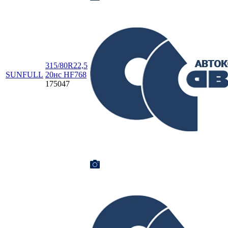
315/80R22,5
SUNFULL
20нс HF768
175047