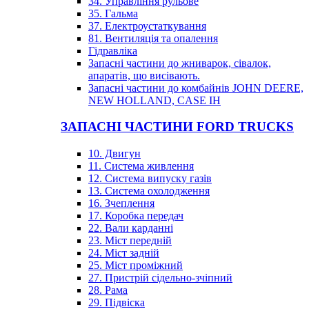
34. Управління рульове
35. Гальма
37. Електроустаткування
81. Вентиляція та опалення
Гідравліка
Запасні частини до жниварок, сівалок,
апаратів, що висівають.
Запасні частини до комбайнів JOHN DEERE,
NEW HOLLAND, CASE IH
ЗАПАСНІ ЧАСТИНИ FORD TRUCKS
10. Двигун
11. Система живлення
12. Система випуску газів
13. Система охолодження
16. Зчеплення
17. Коробка передач
22. Вали карданні
23. Міст передній
24. Міст задній
25. Міст проміжний
27. Пристрій сідельно-зчіпний
28. Рама
29. Підвіска