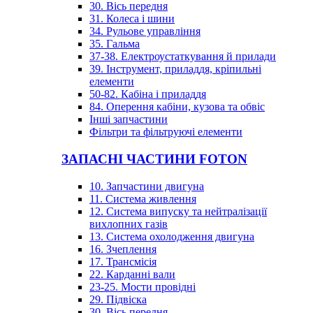
30. Вісь передня
31. Колеса і шини
34. Рульове управління
35. Гальма
37-38. Електроустаткування й прилади
39. Інструмент, приладдя, кріпильні
елементи
50-82. Кабіна і приладдя
84. Оперення кабіни, кузова та обвіс
Інші запчастини
Фільтри та фільтруючі елементи
ЗАПАСНІ ЧАСТИНИ FOTON
10. Запчастини двигуна
11. Система живлення
12. Система випуску та нейтралізації
вихлопних газів
13. Система охолодження двигуна
16. Зчеплення
17. Трансмісія
22. Карданні вали
23-25. Мости провідні
29. Підвіска
30. Вісь передня