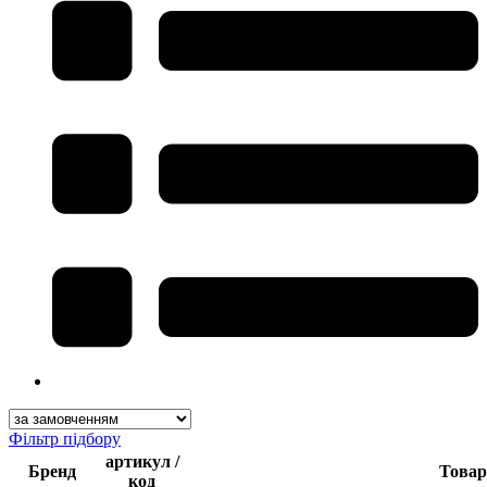
Фільтр підбору
артикул /
Бренд
Товар
код