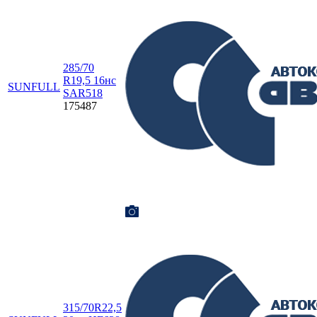
285/70
R19,5 16нс
SUNFULL
SAR518
175487
315/70R22,5