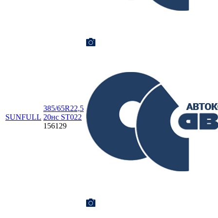
385/65R22,5
SUNFULL
20нс ST022
156129