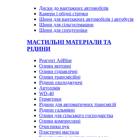
Диски до вантажних автомобілів
Камери і обідні стрічки
Шини для вантажних автомобілів і автобусів
Шини для сільгоспмашин
Шини для спецтехніки
МАСТИЛЬНІ МАТЕРІАЛИ ТА
РІДИНИ
Реагент AdBlue
Оливи моторні
Оливи гідравлічні
Оливи трансмісійні
Рідини охолоджуючі
Автохімія
WD-40
Герметики
Рідини для автоматичних трансмісій
Рідини гальмівні
Оливи для сільського господарства
Оливи компресорні
Очисники рук
Пластичні мастила