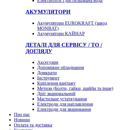
Електроліти і дистильована вода
АКУМУЛЯТОРИ
Акумулятори EUROKRAFT (завод
MONBAT)
Акумулятори КАЙНАР
ДЕТАЛІ ДЛЯ СЕРВІСУ / ТО /
ДОГЛЯДУ
Аксесуари
Допоміжне обладнання
Домкрати
Інструмент
Кріплення вантажу
Метизи (Болти, гайки, шайби та інше)
Дріт зварювальний
Мастильне устаткування
Електроди для наплавлення
Електроди для зварювання
Про нас
Новини
Оплата та доставка