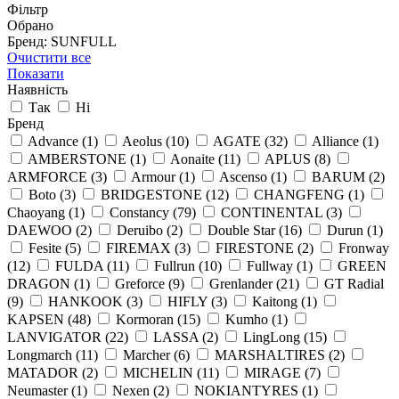
Фільтр
Обрано
Бренд: SUNFULL
Очистити все
Показати
Наявність
Так
Ні
Бренд
Advance
(1)
Aeolus
(10)
AGATE
(32)
Alliance
(1)
AMBERSTONE
(1)
Aonaite
(11)
APLUS
(8)
ARMFORCE
(3)
Armour
(1)
Ascenso
(1)
BARUM
(2)
Boto
(3)
BRIDGESTONE
(12)
CHANGFENG
(1)
Chaoyang
(1)
Constancy
(79)
CONTINENTAL
(3)
DAEWOO
(2)
Deruibo
(2)
Double Star
(16)
Durun
(1)
Fesite
(5)
FIREMAX
(3)
FIRESTONE
(2)
Fronway
(12)
FULDA
(11)
Fullrun
(10)
Fullway
(1)
GREEN
DRAGON
(1)
Greforce
(9)
Grenlander
(21)
GT Radial
(9)
HANKOOK
(3)
HIFLY
(3)
Kaitong
(1)
KAPSEN
(48)
Kormoran
(15)
Kumho
(1)
LANVIGATOR
(22)
LASSA
(2)
LingLong
(15)
Longmarch
(11)
Marcher
(6)
MARSHALTIRES
(2)
MATADOR
(2)
MICHELIN
(11)
MIRAGE
(7)
Neumaster
(1)
Nexen
(2)
NOKIANTYRES
(1)