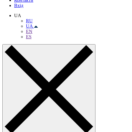
Контакти
Вхiд
UA
RU
UA
EN
ES