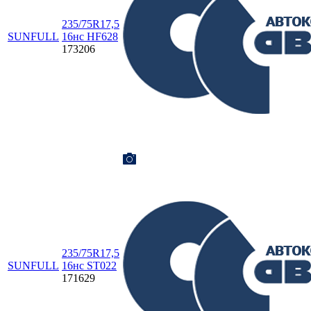
235/75R17,5
SUNFULL
16нс HF628
173206
235/75R17,5
SUNFULL
16нс ST022
171629