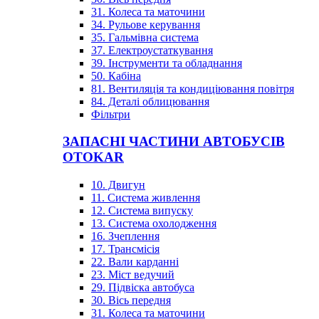
31. Колеса та маточини
34. Рульове керування
35. Гальмівна система
37. Електроустаткування
39. Інструменти та обладнання
50. Кабіна
81. Вентиляція та кондиціювання повітря
84. Деталі облицювання
Фільтри
ЗАПАСНІ ЧАСТИНИ АВТОБУСІВ
OTOKAR
10. Двигун
11. Система живлення
12. Система випуску
13. Система охолодження
16. Зчеплення
17. Трансмісія
22. Вали карданні
23. Міст ведучий
29. Підвіска автобуса
30. Вісь передня
31. Колеса та маточини