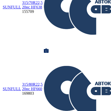
315/70R22,5
SUNFULL
20нc HF638
155709
315/80R22,5
SUNFULL
20нс HF660
169803