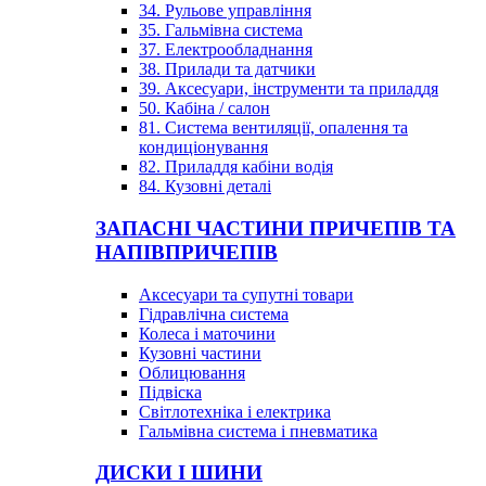
34. Рульове управління
35. Гальмівна система
37. Електрообладнання
38. Прилади та датчики
39. Аксесуари, інструменти та приладдя
50. Кабіна / салон
81. Система вентиляції, опалення та
кондиціонування
82. Приладдя кабіни водія
84. Кузовні деталі
ЗАПАСНІ ЧАСТИНИ ПРИЧЕПІВ ТА
НАПІВПРИЧЕПІВ
Аксесуари та супутні товари
Гідравлічна система
Колеса і маточини
Кузовні частини
Облицювання
Підвіска
Світлотехніка і електрика
Гальмівна система і пневматика
ДИСКИ І ШИНИ