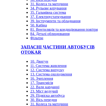
31. Колеса та маточини
34. Рульове керування
35. Гальмівна система
37. Електроустаткування
39. Інструменти та обладнання
50. Кабіна
81. Вентиляція та кондиціювання повітря
84. Деталі облицювання
Фільтри
ЗАПАСНІ ЧАСТИНИ АВТОБУСІВ
OTOKAR
10. Двигун
11. Система живлення
12. Система випуску
13. Система охолодження
16. Зчеплення
17. Трансмісія
22. Вали карданні
23. Міст ведучий
29. Підвіска автобуса
30. Вісь передня
31. Колеса та маточини