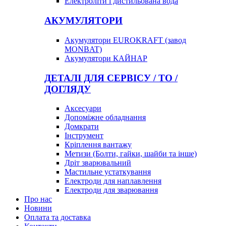
Електроліти і дистильована вода
АКУМУЛЯТОРИ
Акумулятори EUROKRAFT (завод
MONBAT)
Акумулятори КАЙНАР
ДЕТАЛІ ДЛЯ СЕРВІСУ / ТО /
ДОГЛЯДУ
Аксесуари
Допоміжне обладнання
Домкрати
Інструмент
Кріплення вантажу
Метизи (Болти, гайки, шайби та інше)
Дріт зварювальний
Мастильне устаткування
Електроди для наплавлення
Електроди для зварювання
Про нас
Новини
Оплата та доставка