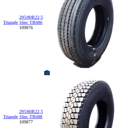
295/80R22,5
Triangle
16нс TR686
109876
295/80R22,5
Triangle
16нс TR688
109877