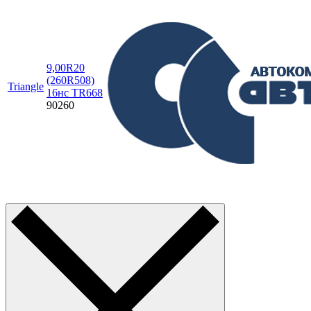
9,00R20
(260R508)
Triangle
16нс TR668
90260