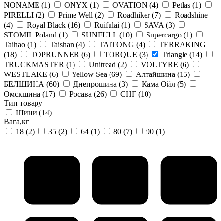
NONAME
(1)
ONYX
(1)
OVATION
(4)
Petlas
(1)
PIRELLI
(2)
Prime Well
(2)
Roadhiker
(7)
Roadshine
(4)
Royal Black
(16)
Ruifulai
(1)
SAVA
(3)
STOMIL Poland
(1)
SUNFULL
(10)
Supercargo
(1)
Taihao
(1)
Taishan
(4)
TAITONG
(4)
TERRAKING
(18)
TOPRUNNER
(6)
TORQUE
(3)
Triangle
(14)
TRUCKMASTER
(1)
Unitread
(2)
VOLTYRE
(6)
WESTLAKE
(6)
Yellow Sea
(69)
Алтайшина
(15)
БЕЛШИНА
(60)
Днепрошина
(3)
Кама Ойл
(5)
Омскшина
(17)
Росава
(26)
СНГ
(10)
Тип товару
Шини
(14)
Вага,кг
18
(2)
35
(2)
64
(1)
80
(7)
90
(1)