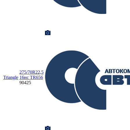
275/70R22,5
Triangle
16нc TR656
90425