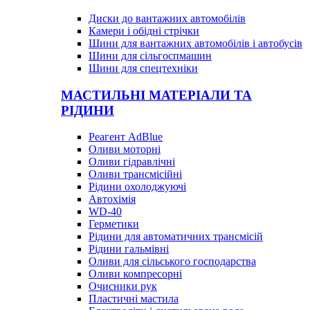
Диски до вантажних автомобілів
Камери і обідні стрічки
Шини для вантажних автомобілів і автобусів
Шини для сільгоспмашин
Шини для спецтехніки
МАСТИЛЬНІ МАТЕРІАЛИ ТА
РІДИНИ
Реагент AdBlue
Оливи моторні
Оливи гідравлічні
Оливи трансмісійні
Рідини охолоджуючі
Автохімія
WD-40
Герметики
Рідини для автоматичних трансмісій
Рідини гальмівні
Оливи для сільського господарства
Оливи компресорні
Очисники рук
Пластичні мастила