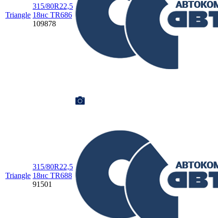
315/80R22,5
Triangle
18нс TR686
109878
315/80R22,5
Triangle
18нс TR688
91501