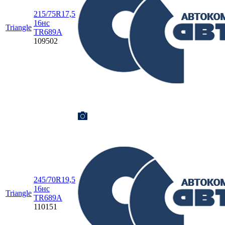
215/75R17,5
16нс
Triangle
TR689A
109502
245/70R19,5
16нс
Triangle
TR689A
110151