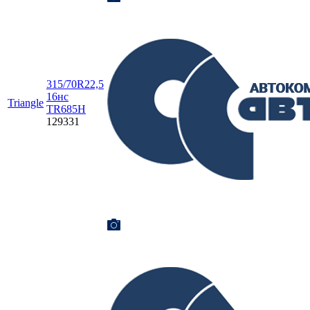
315/70R22,5
16нс
Triangle
TR685H
129331