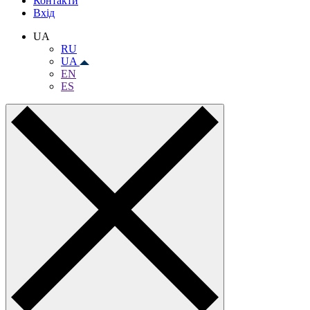
Контакти
Вхiд
UA
RU
UA
EN
ES