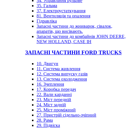
34. Управління рульове
35. Гальма
37. Електроустаткування
81. Вентиляція та опалення
Гідравліка
Запасні частини до жниварок, сівалок,
апаратів, що висівають.
Запасні частини до комбайнів JOHN DEERE,
NEW HOLLAND, CASE IH
ЗАПАСНІ ЧАСТИНИ FORD TRUCKS
10. Двигун
11. Система живлення
12. Система випуску газів
13. Система охолодження
16. Зчеплення
17. Коробка передач
22. Вали карданні
23. Міст передній
24. Міст задній
25. Міст проміжний
27. Пристрій сідельно-зчіпний
28. Рама
29. Підвіска