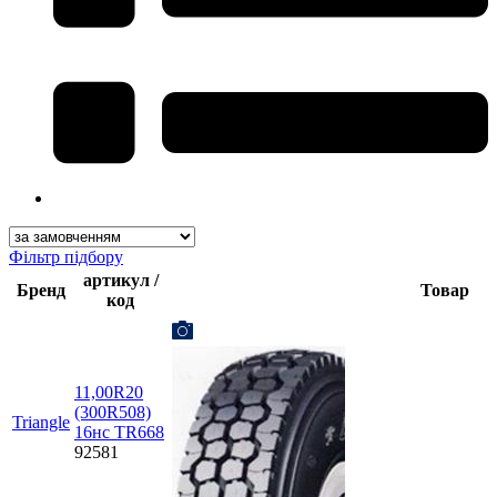
Фільтр підбору
артикул /
Бренд
Товар
код
11,00R20
(300R508)
Triangle
16нс TR668
92581