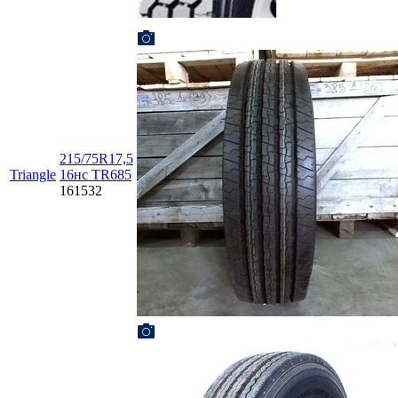
215/75R17,5
Triangle
16нс TR685
161532