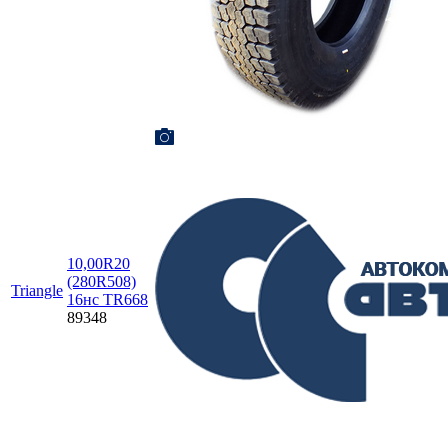
10,00R20
(280R508)
Triangle
16нс TR668
89348