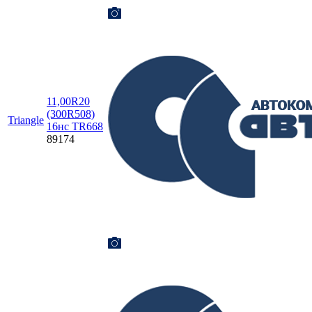
11,00R20
(300R508)
Triangle
16нс TR668
89174