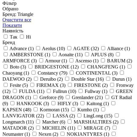
Фільтр
Обрано
Бренд: Triangle
Очистити все
Показати
Наявність
Так
Ні
Бренд
Advance
(1)
Aeolus
(10)
AGATE
(32)
Alliance
(1)
AMBERSTONE
(1)
Aonaite
(11)
APLUS
(8)
ARMFORCE
(3)
Armour
(1)
Ascenso
(1)
BARUM
(2)
Boto
(3)
BRIDGESTONE
(12)
CHANGFENG
(1)
Chaoyang
(1)
Constancy
(79)
CONTINENTAL
(3)
DAEWOO
(2)
Deruibo
(2)
Double Star
(16)
Durun
(1)
Fesite
(5)
FIREMAX
(3)
FIRESTONE
(2)
Fronway
(12)
FULDA
(11)
Fullrun
(10)
Fullway
(1)
GREEN
DRAGON
(1)
Greforce
(9)
Grenlander
(21)
GT Radial
(9)
HANKOOK
(3)
HIFLY
(3)
Kaitong
(1)
KAPSEN
(48)
Kormoran
(15)
Kumho
(1)
LANVIGATOR
(22)
LASSA
(2)
LingLong
(15)
Longmarch
(11)
Marcher
(6)
MARSHALTIRES
(2)
MATADOR
(2)
MICHELIN
(11)
MIRAGE
(7)
Neumaster
(1)
Nexen
(2)
NOKIANTYRES
(1)