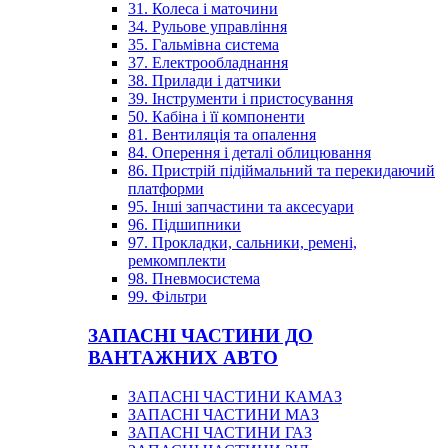
31. Колеса і маточини
34. Рульове управління
35. Гальмівна система
37. Електрообладнання
38. Прилади і датчики
39. Інструменти і пристосування
50. Кабіна і її компоненти
81. Вентиляція та опалення
84. Оперення і деталі облицювання
86. Пристрій підіймальний та перекидаючий
платформи
95. Інші запчастини та аксесуари
96. Підшипники
97. Прокладки, сальники, ремені,
ремкомплекти
98. Пневмосистема
99. Фільтри
ЗАПАСНІ ЧАСТИНИ ДО
ВАНТАЖНИХ АВТО
ЗАПАСНІ ЧАСТИНИ КАМАЗ
ЗАПАСНІ ЧАСТИНИ МАЗ
ЗАПАСНІ ЧАСТИНИ ГАЗ