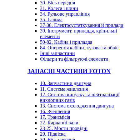
30. Вісь передня
31. Колеса і шини
34. Рульове управління
35. Гальма
37-38. Електроустаткування й прилади
39. Інструмент, приладдя, кріпильні
елементи
50-82. Кабіна і приладдя
84. Оперення кабіни, кузова та обвіс
Інші запчастини
Фільтри та фільтруючі елементи
ЗАПАСНІ ЧАСТИНИ FOTON
10. Запчастини двигуна
11. Система живлення
12. Система випуску та нейтралізації
вихлопних газів
13. Система охолодження двигуна
16. Зчеплення
17. Трансмісія
22. Карданні вали
23-25. Мости провідні
29. Підвіска
30. Вісь передня