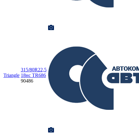
315/80R22,5
Triangle
18нс TR686
90486