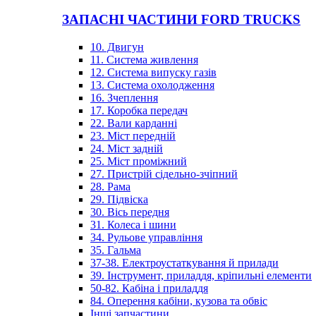
ЗАПАСНІ ЧАСТИНИ FORD TRUCKS
10. Двигун
11. Система живлення
12. Система випуску газів
13. Система охолодження
16. Зчеплення
17. Коробка передач
22. Вали карданні
23. Міст передній
24. Міст задній
25. Міст проміжний
27. Пристрій сідельно-зчіпний
28. Рама
29. Підвіска
30. Вісь передня
31. Колеса і шини
34. Рульове управління
35. Гальма
37-38. Електроустаткування й прилади
39. Інструмент, приладдя, кріпильні елементи
50-82. Кабіна і приладдя
84. Оперення кабіни, кузова та обвіс
Інші запчастини