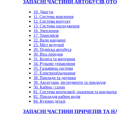
ЗАПАСНІ ЧАСТИНИ АВТОБУСІВ OT
10. Двигун
11. Система живлення
12. Система випуску
13. Система охолодження
16. Зчеплення
17. Трансмісія
22. Вали карданні
23. Міст ведучий
29. Підвіска автобуса
30. Вісь передня
31. Колеса та маточини
34. Рульове управління
35. Гальмівна система
37. Електрообладнання
38. Прилади та датчики
39. Аксесуари, інструменти та приладдя
50. Кабіна / салон
81. Система вентиляції, опалення та кондиці
82. Приладдя кабіни водія
84. Кузовні деталі
ЗАПАСНІ ЧАСТИНИ ПРИЧЕПІВ ТА Н