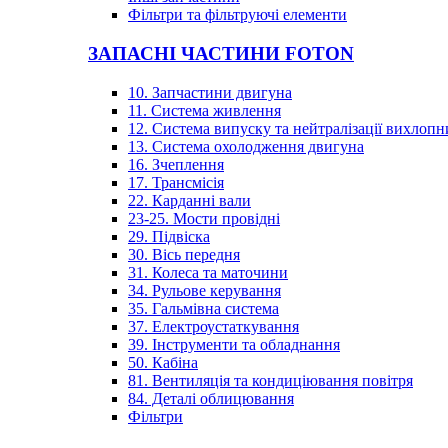
Фільтри та фільтруючі елементи
ЗАПАСНІ ЧАСТИНИ FOTON
10. Запчастини двигуна
11. Система живлення
12. Система випуску та нейтралізації вихлопн
13. Система охолодження двигуна
16. Зчеплення
17. Трансмісія
22. Карданні вали
23-25. Мости провідні
29. Підвіска
30. Вісь передня
31. Колеса та маточини
34. Рульове керування
35. Гальмівна система
37. Електроустаткування
39. Інструменти та обладнання
50. Кабіна
81. Вентиляція та кондиціювання повітря
84. Деталі облицювання
Фільтри