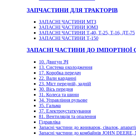
ЗАПЧАСТИНИ ДЛЯ ТРАКТОРІВ
ЗАПАСНІ ЧАСТИНИ МТЗ
ЗАПАСНІ ЧАСТИНИ ЮМЗ
ЗАПАСНІ ЧАСТИНИ Т-40, Т-25, Т-16, ДТ-75
ЗАПАСНІ ЧАСТИНИ Т-150
ЗАПАСНІ ЧАСТИНИ ДО ІМПОРТНОЇ
10. Двигун ЗЧ
13. Система охолодження
17. Коробка передач
22. Вали карданні
23. Міст передній, задній
30. Вісь передня
31. Колеса та шини
34. Управління рульове
35. Гальма
37. Електроустаткування
81. Вентиляція та опалення
Гідравліка
Запасні частини до жниварок, сівалок, апараті
Запасні частини до комбайнів JOHN DEER