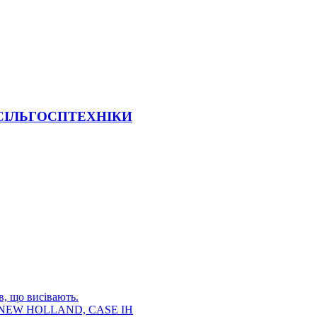
 СІЛЬГОСПТЕХНІКИ
в, що висівають.
E, NEW HOLLAND, CASE IH