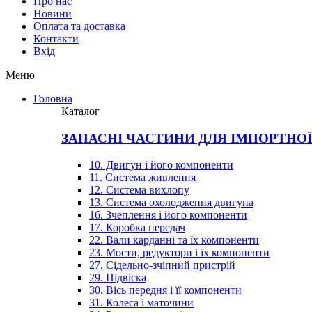
Про нас
Новини
Оплата та доставка
Контакти
Вхiд
Меню
Головна
Каталог
ЗАПАСНІ ЧАСТИНИ ДЛЯ ІМПОРТНО
10. Двигун і його компоненти
11. Система живлення
12. Система вихлопу
13. Система охолодження двигуна
16. Зчеплення і його компоненти
17. Коробка передач
22. Вали карданні та їх компоненти
23. Мости, редуктори і їх компоненти
27. Сідельно-зчіпний пристрій
29. Підвіска
30. Вісь передня і її компоненти
31. Колеса і маточини