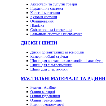
Аксесуари та супутні товари
Гідравлічна система
Колеса і маточини
Кузовні частини
Облицювання
Підвіска
Світлотехніка і електрика
Гальмівна система і пневматика
ДИСКИ І ШИНИ
Диски до вантажних автомобілів
Камери і обідні стрічки
Шини для вантажних автомобілів і автобусів
Шини для сільгоспмашин
Шини для спецтехніки
МАСТИЛЬНІ МАТЕРІАЛИ ТА РІДИНИ
Реагент AdBlue
Оливи моторні
Оливи гідравлічні
Оливи трансмісійні
Рідини охолоджуючі