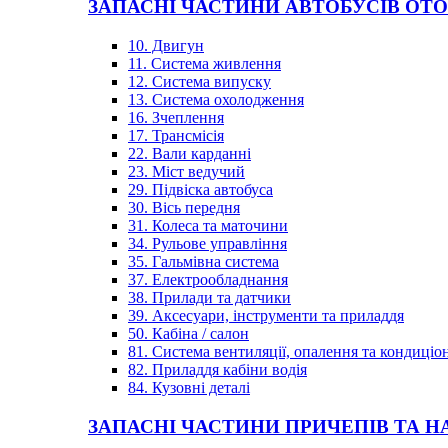
ЗАПАСНІ ЧАСТИНИ АВТОБУСІВ OT
10. Двигун
11. Система живлення
12. Система випуску
13. Система охолодження
16. Зчеплення
17. Трансмісія
22. Вали карданні
23. Міст ведучий
29. Підвіска автобуса
30. Вісь передня
31. Колеса та маточини
34. Рульове управління
35. Гальмівна система
37. Електрообладнання
38. Прилади та датчики
39. Аксесуари, інструменти та приладдя
50. Кабіна / салон
81. Система вентиляції, опалення та кондиці
82. Приладдя кабіни водія
84. Кузовні деталі
ЗАПАСНІ ЧАСТИНИ ПРИЧЕПІВ ТА Н