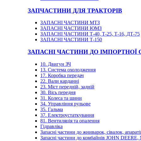
ЗАПЧАСТИНИ ДЛЯ ТРАКТОРІВ
ЗАПАСНІ ЧАСТИНИ МТЗ
ЗАПАСНІ ЧАСТИНИ ЮМЗ
ЗАПАСНІ ЧАСТИНИ Т-40, Т-25, Т-16, ДТ-75
ЗАПАСНІ ЧАСТИНИ Т-150
ЗАПАСНІ ЧАСТИНИ ДО ІМПОРТНОЇ
10. Двигун ЗЧ
13. Система охолодження
17. Коробка передач
22. Вали карданні
23. Міст передній, задній
30. Вісь передня
31. Колеса та шини
34. Управління рульове
35. Гальма
37. Електроустаткування
81. Вентиляція та опалення
Гідравліка
Запасні частини до жниварок, сівалок, апараті
Запасні частини до комбайнів JOHN DEER