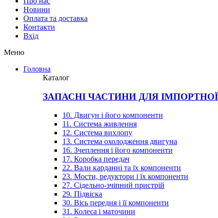
Про нас
Новини
Оплата та доставка
Контакти
Вхiд
Меню
Головна
Каталог
ЗАПАСНІ ЧАСТИНИ ДЛЯ ІМПОРТНО
10. Двигун і його компоненти
11. Система живлення
12. Система вихлопу
13. Система охолодження двигуна
16. Зчеплення і його компоненти
17. Коробка передач
22. Вали карданні та їх компоненти
23. Мости, редуктори і їх компоненти
27. Сідельно-зчіпний пристрій
29. Підвіска
30. Вісь передня і її компоненти
31. Колеса і маточини