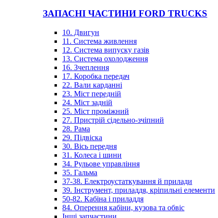
ЗАПАСНІ ЧАСТИНИ FORD TRUCKS
10. Двигун
11. Система живлення
12. Система випуску газів
13. Система охолодження
16. Зчеплення
17. Коробка передач
22. Вали карданні
23. Міст передній
24. Міст задній
25. Міст проміжний
27. Пристрій сідельно-зчіпний
28. Рама
29. Підвіска
30. Вісь передня
31. Колеса і шини
34. Рульове управління
35. Гальма
37-38. Електроустаткування й прилади
39. Інструмент, приладдя, кріпильні елементи
50-82. Кабіна і приладдя
84. Оперення кабіни, кузова та обвіс
Інші запчастини