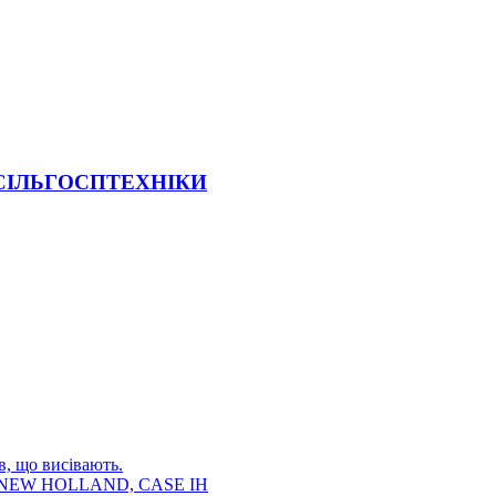
 СІЛЬГОСПТЕХНІКИ
в, що висівають.
E, NEW HOLLAND, CASE IH