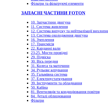
Фільтри та фільтруючі елементи
ЗАПАСНІ ЧАСТИНИ FOTON
10. Запчастини двигуна
11. Система живлення
12. Система випуску та нейтралізації вихлопн
13. Система охолодження двигуна
16. Зчеплення
17. Трансмісія
22. Карданні вали
23-25. Мости провідні
29. Підвіска
30. Вісь передня
31. Колеса та маточини
34. Рульове керування
35. Гальмівна система
37. Електроустаткування
39. Інструменти та обладнання
50. Кабіна
81. Вентиляція та кондиціювання повітря
84. Деталі облицювання
Фільтри