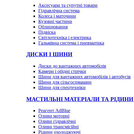
Аксесуари та супутні товари
Гідравлічна система
Колеса і маточини
Кузовні частини
Облицювання
Підвіска
Світлотехніка і електрика
Гальмівна система і пневматика
ДИСКИ І ШИНИ
Диски до вантажних автомобілів
Камери і обідні стрічки
Шини для вантажних автомобілів і автобусів
Шини для сільгоспмашин
Шини для спецтехніки
МАСТИЛЬНІ МАТЕРІАЛИ ТА РІДИНИ
Реагент AdBlue
Оливи моторні
Оливи гідравлічні
Оливи трансмісійні
Рідини охолоджуючі